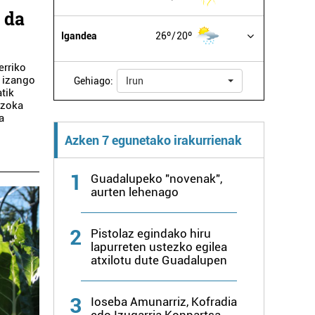
 da
Igandea
26º
20º
erriko
a izango
Gehiago:
Irun
tik
azoka
a
Azken 7 egunetako irakurrienak
1
Guadalupeko "novenak",
aurten lehenago
2
Pistolaz egindako hiru
lapurreten ustezko egilea
atxilotu dute Guadalupen
3
Ioseba Amunarriz, Kofradia