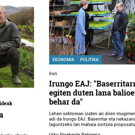
EKONOMIA
POLITIKA
Irun
Irungo EAJ: "Baserritar
egiten duten lana balioe
behar da"
kideak
a
Lehen sektorean izaten ari diren mugim
adi da Irungo EAJ. Baserritar eta nekazari
laguntzeko lan mahaia sortzea proposatu
Urko Etxebeste Petrirena