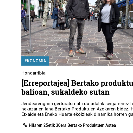
EKONOMIA
Hondarribia
[Erreportajea] Bertako produkt
balioan, sukaldeko sutan
Jendearengana gerturatu nahi du udalak seigarrenez h
nekazarien lana Bertako Produktuen Azokaren bidez. Ha
Etxaide eta Eneko Huarte ekoizleak dinamika horren gai
Hilaren 25etik 30era Bertako Produktuen Astea