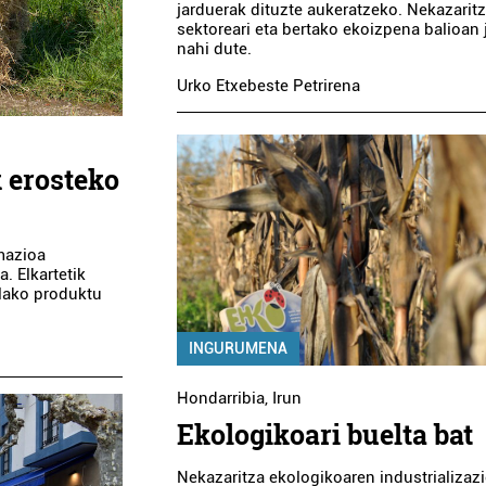
jarduerak dituzte aukeratzeko. Nekazarit
sektoreari eta bertako ekoizpena balioan j
nahi dute.
Urko Etxebeste Petrirena
 erosteko
mazioa
. Elkartetik
elako produktu
INGURUMENA
Hondarribia
,
Irun
Ekologikoari buelta bat
Nekazaritza ekologikoaren industrializaz