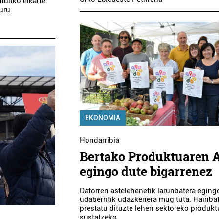
turiko elkarte
uru.
EKONOMIA
Hondarribia
Bertako Produktuaren 
egingo dute bigarrenez
Datorren astelehenetik larunbatera eging
udaberritik udazkenera mugituta. Hainbat 
prestatu dituzte lehen sektoreko produkt
sustatzeko.