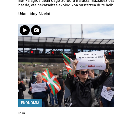
Botika agroaldean dago Sorburu Baratza. Bazkidez osa
bat da, eta nekazaritza ekologikoa sustatzea dute helb
Urko Iridoy Alzelai
EKONOMIA
Irun