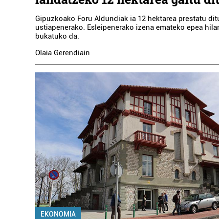
Gipuzkoako Foru Aldundiak ia 12 hektarea prestatu dit
ustiapenerako. Esleipenerako izena emateko epea hila
bukatuko da.
Olaia Gerendiain
EKONOMIA