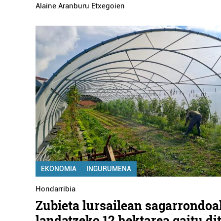
Alaine Aranburu Etxegoien
EKONOMIA
INGURUMENA
Hondarribia
Zubieta lursailean sagarrondoa
landatzeko 12 hektarea gaitu di