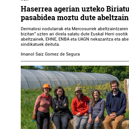
Haserrea agerian uzteko Biriat
pasabidea moztu dute abeltzai
Dermatosi nodularrak eta Mercosurrek abeltzaintzaren 
bizitan" uzten ari direla salatu dute Euskal Herri osoti
abeltzainek, EHNE, ENBA eta UAGN nekazaritza eta abe
sindikatuek deituta.
Ostalaritza
Imanol Saiz Gomez de Segura
LANDARE HERRIKO
TABERNA
Errenteria-Orereta