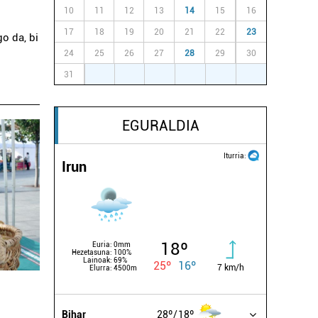
10
11
12
13
14
15
16
17
18
19
20
21
22
23
o da, bi
24
25
26
27
28
29
30
31
1
2
3
4
5
6
EGURALDIA
Iturria:
Irun
18º
Euria:
0mm
Hezetasuna:
100%
Lainoak:
69%
25º
16º
7 km/h
Elurra:
4500m
Bihar
28º
18º