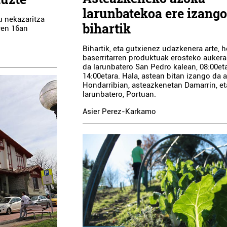
larunbatekoa ere izango
u nekazaritza
bihartik
ren 16an
Bihartik, eta gutxienez udazkenera arte, h
baserritarren produktuak erosteko auker
da larunbatero San Pedro kalean, 08:00eta
14:00etara. Hala, astean bitan izango da 
Hondarribian, asteazkenetan Damarrin, et
larunbatero, Portuan.
Asier Perez-Karkamo