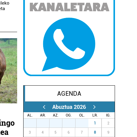
ileko
eta
AGENDA
Abuztua 2026
AL.
AR.
AZ.
OG.
OL.
LR.
IG.
ingo
27
28
29
30
31
1
2
nea
3
4
5
6
7
8
9