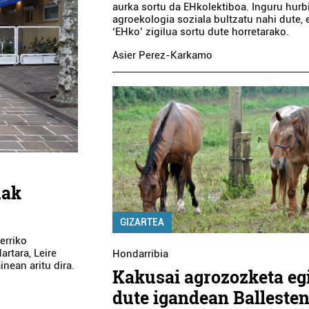
aurka sortu da EHkolektiboa. Inguru hurb
agroekologia soziala bultzatu nahi dute, 
‘EHko’ zigilua sortu dute horretarako.
Asier Perez-Karkamo
uak
GIZARTEA
erriko
rtara, Leire
Hondarribia
nean aritu dira.
Kakusai agrozozketa eg
dute igandean Balleste