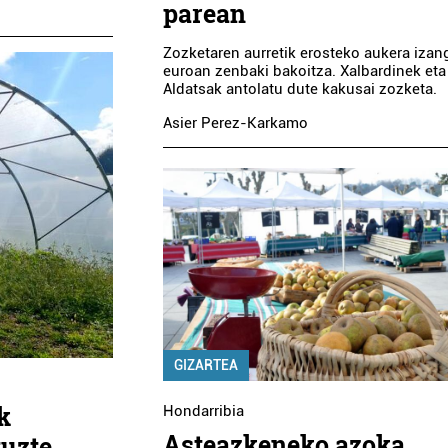
parean
Zozketaren aurretik erosteko aukera izang
euroan zenbaki bakoitza. Xalbardinek eta
Aldatsak antolatu dute kakusai zozketa.
Asier Perez-Karkamo
GIZARTEA
k
Hondarribia
Asteazkeneko azoka
tuzte