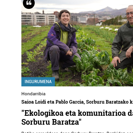
INGURUMENA
Hondarribia
Saioa Loidi eta Pablo Garcia, Sorburu Baratzako 
"Ekologikoa eta komunitarioa d
Sorburu Baratza"