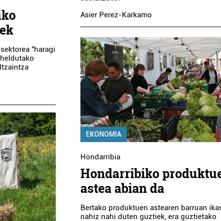
uko
Asier Perez-Karkamo
nek
sektorea "haragi
k heldutako
ltzaintza
Administrazioak
Ostalaritza
PASAIAKO PORTU
LANDARE HERR
AGINTARITZA
TABERNA
EKONOMIA
Pasaia
Errenteria-Orereta
Hondarribia
Hondarribiko produktu
astea abian da
Bertako produktuen astearen barruan ikas
nahiz nahi duten guztiek, era guztietako