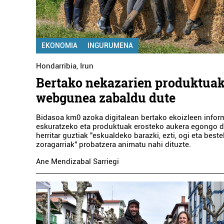
EKONOMIA
INGURUMENA
Hondarribia
,
Irun
Bertako nekazarien produktuak
webgunea zabaldu dute
Bidasoa km0 azoka digitalean bertako ekoizleen infor
eskuratzeko eta produktuak erosteko aukera egongo da
herritar guztiak "eskualdeko barazki, ezti, ogi eta best
zoragarriak" probatzera animatu nahi dituzte.
Ane Mendizabal Sarriegi