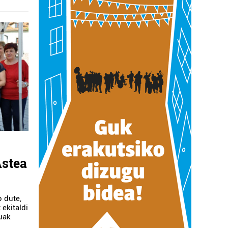
Astea
o dute,
ekitaldi
uak