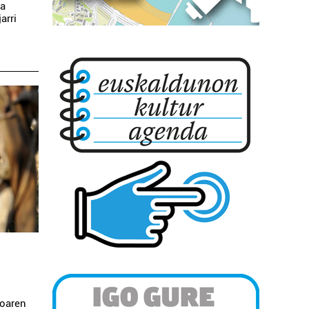
za
arri
ioaren