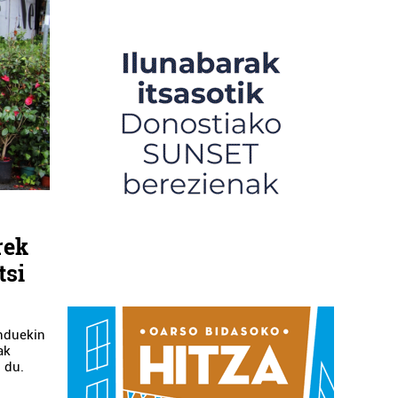
rek
tsi
enduekin
ak
 du.