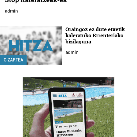
admin
Oraingoz ez dute etxetik
kaleratuko Errenteriako
bizilaguna
admin
GIZARTEA