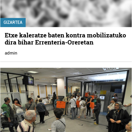
GIZARTEA
Etxe kaleratze baten kontra mobilizatuko
dira bihar Errenteria-Oreretan
admin