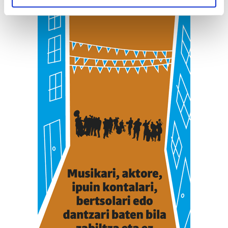
specific characteristics (fingerprinting)
Find out more about how your personal data is processed
and set your preferences in the
details section
.
Guk eta gure bazkideek zure datu pertsonalak
prozesatzen ditugu, zure IP zenbakia, besteak beste,
teknologia erabiliz, cookieak adibidez, iragarki eta eduki
pertsonalizatuak eskaintzeko, iragarkiak eta edukia
neurtzeko, jendeari buruzko informazioa biltzeko eta
produktuak garatzeko. Zure datuak nork eta zertarako
erabiltzen dituen hauta dezakezu.
Bazkide batzuek ez dizute baimenik eskatzen, eta beren
interes komertzial legitimoetan babesten dira. Ikusi gure
bazkideen zerrenda, beren ustez zein helburutarako
duten interes legitimoa eta horren aurka nola egin
dezakezun ikusteko.