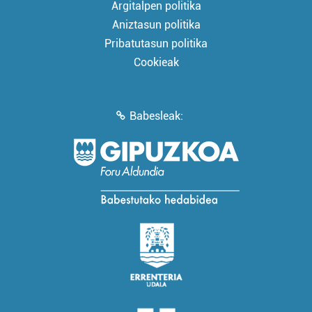
Argitalpen politika
Aniztasun politika
Pribatutasun politika
Cookieak
Babesleak: