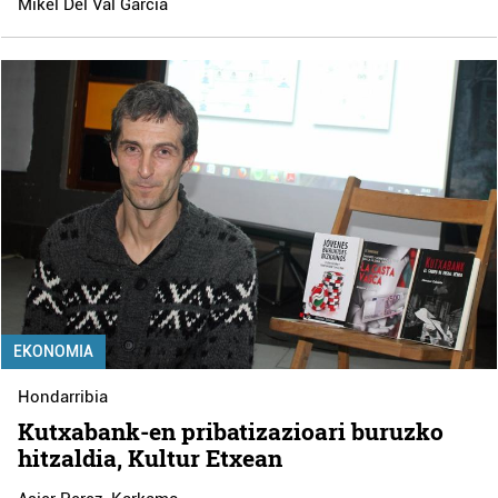
Mikel Del Val Garcia
EKONOMIA
Hondarribia
Kutxabank-en pribatizazioari buruzko
hitzaldia, Kultur Etxean