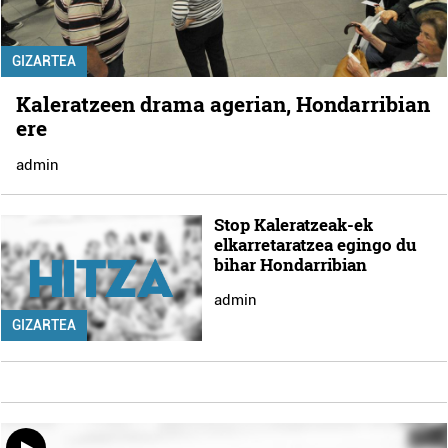
GIZARTEA
Kaleratzeen drama agerian, Hondarribian
ere
admin
Stop Kaleratzeak-ek
elkarretaratzea egingo du
bihar Hondarribian
admin
GIZARTEA