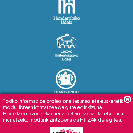
Tokiko informazioa profesionaltasunez eta euskaratik,
modu librean kontatzea da gure eginkizuna.
Horretarako zure ekarpena beharrezkoa da, eta ongi
maitatzeko modurik zintzoena da HITZAkide egitea.