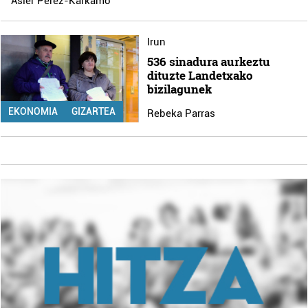
Asier Perez-Karkamo
Irun
536 sinadura aurkeztu
dituzte Landetxako
bizilagunek
EKONOMIA
GIZARTEA
Rebeka Parras