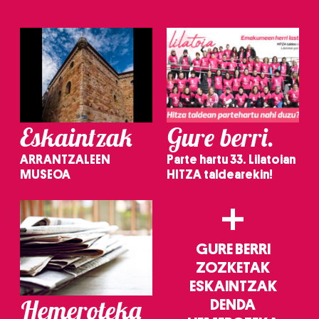
Eskaintzak
Gure berri.
ARRANTZALEEN
Parte hartu 33. Lilatoian
MUSEOA
HITZA taldearekin!
+
GURE BERRI
ZOZKETAK
ESKAINTZAK
Hemeroteka
DENDA