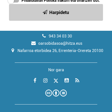
Pribatutasun Politika
irakurri eta onartzen dut.
Harpidetu
943 34 03 30
oarsobidasoa@hitza.eus
Nafarroa etorbidea 26, Errenteria-Orereta 20100
Nor gara