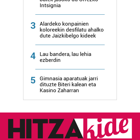
Intsignia
3
Alardeko konpainien
koloreekin desfilatu ahalko
dute Jaizkibelgo kideek
4
Lau bandera, lau lehia
ezberdin
5
Gimnasia aparatuak jarri
dituzte Biteri kalean eta
Kasino Zaharran