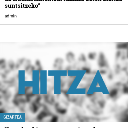
suntsitzeko”
admin
GIZARTEA