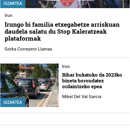
GIZARTEA
Irun
Irungo bi familia etxegabetze arriskuan
daudela salatu du Stop Kaleratzeak
plataformak
Gorka Correyero Llamas
Irun
Bihar bukatuko da 2023ko
bineta borondatez
ordaintzeko epea
Mikel Del Val Garcia
GIZARTEA