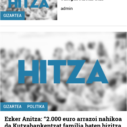
admin
GIZARTEA
GIZARTEA
POLITIKA
Ezker Anitza: “2.000 euro arrazoi nahikoa
da Kutxabankentzat familia baten bizitza