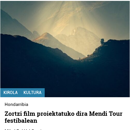
KIROLA
KULTURA
Hondarribia
Zortzi film proiektatuko dira Mendi Tour
festibalean