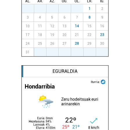
AL.
AR.
AZ.
OG.
OL.
LR.
IG.
27
28
29
30
31
1
2
3
4
5
6
7
8
9
10
11
12
13
14
15
16
17
18
19
20
21
22
23
24
25
26
27
28
29
30
31
1
2
3
4
5
6
EGURALDIA
Iturria:
Hondarribia
Zeru hodeitsuak euri
arinarekin
22º
Euria:
0mm
Hezetasuna:
94%
Lainoak:
4%
25º
21º
8 km/h
Elurra:
4100m