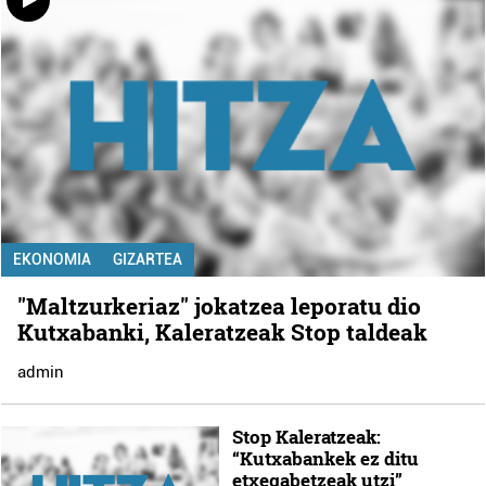
EKONOMIA
GIZARTEA
"Maltzurkeriaz" jokatzea leporatu dio
Kutxabanki, Kaleratzeak Stop taldeak
admin
Stop Kaleratzeak:
“Kutxabankek ez ditu
etxegabetzeak utzi”