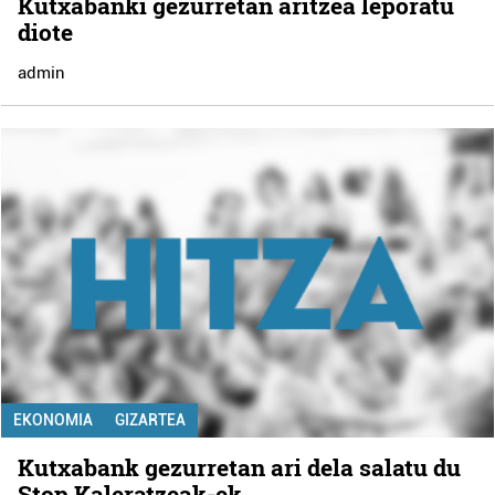
Kutxabanki gezurretan aritzea leporatu
diote
admin
EKONOMIA
GIZARTEA
Kutxabank gezurretan ari dela salatu du
Stop Kaleratzeak-ek