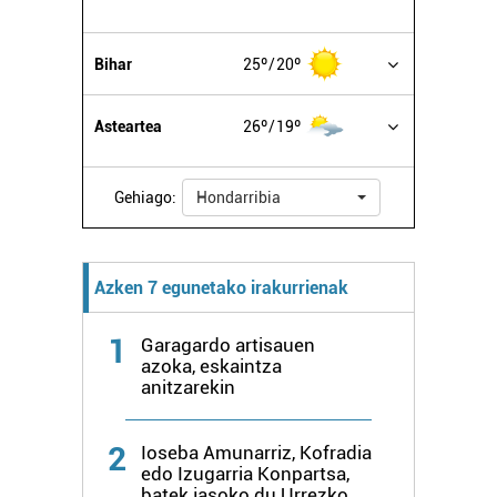
Bihar
25º
20º
Asteartea
26º
19º
Gehiago:
Hondarribia
Azken 7 egunetako irakurrienak
1
Garagardo artisauen
azoka, eskaintza
anitzarekin
2
Ioseba Amunarriz, Kofradia
edo Izugarria Konpartsa,
batek jasoko du Urrezko