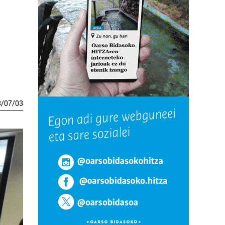
3
/
07
/
03