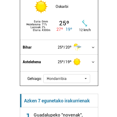
Oskarbi
25º
Euria:
0mm
Hezetasuna:
71%
Lainoak:
2%
27º
19º
12 km/h
Elurra:
4300m
Bihar
25º
20º
Astelehena
25º
19º
Gehiago:
Hondarribia
Azken 7 egunetako irakurrienak
1
Guadalupeko "novenak",