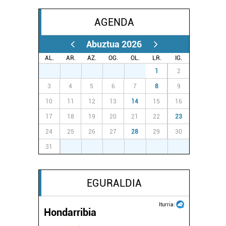
AGENDA
Abuztua 2026
AL.
AR.
AZ.
OG.
OL.
LR.
IG.
27
28
29
30
31
1
2
3
4
5
6
7
8
9
10
11
12
13
14
15
16
17
18
19
20
21
22
23
24
25
26
27
28
29
30
31
1
2
3
4
5
6
EGURALDIA
Iturria:
Hondarribia