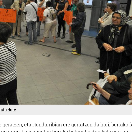
latu dute
e geratzen, eta Hondarribian ere gertatzen da hori, bertako 
 arren. Une honetan herriko bi familia dira kale gorrian