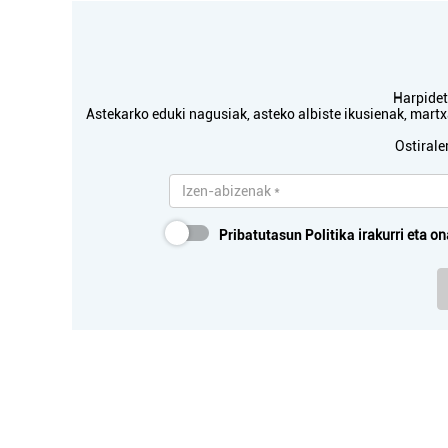
Harpidetu
Astekarko eduki nagusiak, asteko albiste ikusienak, mar
Ostirale
Pribatutasun Politika
irakurri eta on