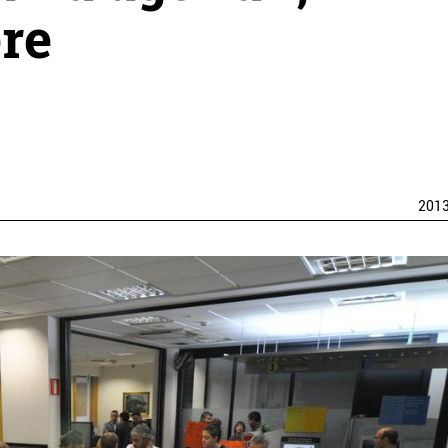
re
201