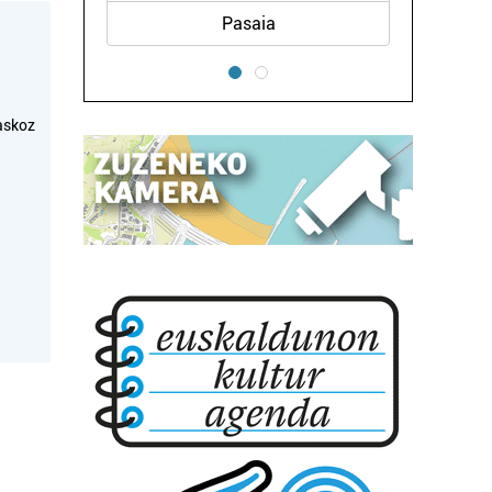
Pasaia
askoz