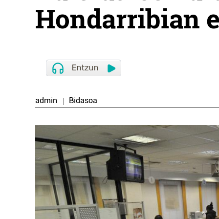
Hondarribian e
admin
Bidasoa