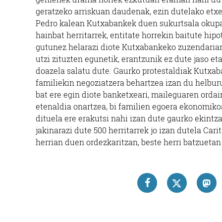
geratzeko arriskuan daudenak, ezin dutelako etx
Pedro kalean Kutxabankek duen sukurtsala okupa
hainbat herritarrek, entitate horrekin baitute hipo
gutunez helarazi diote Kutxabankeko zuzendariari
utzi zituzten egunetik, erantzunik ez dute jaso e
doazela salatu dute.
Gaurko protestaldiak Kutxab
familiekin negoziatzera behartzea izan du helburu
bat ere egin diote banketxeari, maileguaren ordai
etenaldia onartzea, bi familien egoera ekonomiko
dituela ere erakutsi nahi izan dute gaurko ekintz
jakinarazi dute 500 herritarrek jo izan dutela Car
herrian duen ordezkaritzan, beste herri batzuetan 
PASA