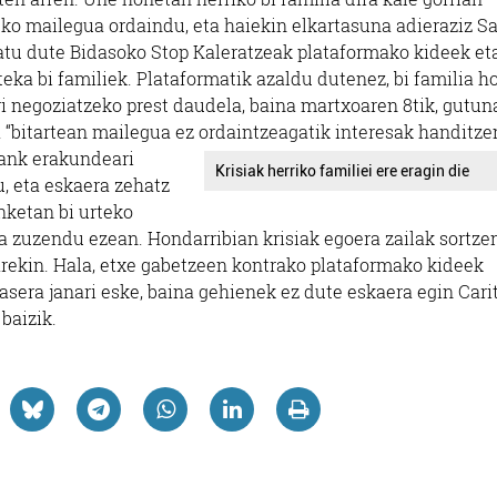
eko mailegua ordaindu
, eta haiekin elkartasuna adieraziz S
tu dute Bidasoko Stop Kaleratzeak plataformako kideek et
teka bi familiek. Plataformatik azaldu dutenez, bi familia h
 negoziatzeko prest daudela, baina martxoaren 8tik, gutun
ta “bitartean mailegua ez ordaintzeagatik interesak handitze
ank erakundeari
Krisiak herriko familiei ere eragin die
, eta eskaera zehatz
nketan bi urteko
a zuzendu ezean. Hondarribian krisiak egoera zailak sortze
arekin. Hala, etxe gabetzeen kontrako plataformako kideek
itasera janari eske, baina gehienek ez dute eskaera egin Cari
baizik.
Euskaltegiak
Argazkilaritza
IAKO TXIRRITA AEK
POLY ARGAZKIA