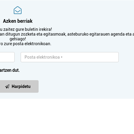
Pasaia
Errenteria-Orereta
Azken berriak
 zaitez gure buletin irekira!
txan ditugun zozketa eta egitasmoak, asteburuko egitarauen agenda eta 
gehiago!
ro zure posta elektronikoan.
artzen dut.
Harpidetu