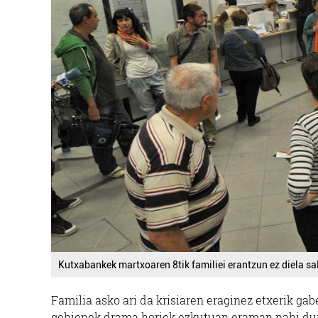
Kutxabankek martxoaren 8tik familiei erantzun ez diela sa
Familia asko ari da krisiaren eraginez etxerik gab
gehienek drama horiek ezkutuan eraman nahi duten