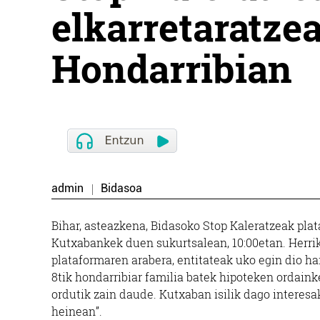
elkarretaratze
Hondarribian
admin
Bidasoa
Bihar, asteazkena, Bidasoko Stop Kaleratzeak pla
Kutxabankek duen sukurtsalean, 10:00etan. Herriko
plataformaren arabera, entitateak uko egin dio hai
8tik hondarribiar familia batek hipoteken ordain
ordutik zain daude. Kutxaban isilik dago interesa
heinean”.