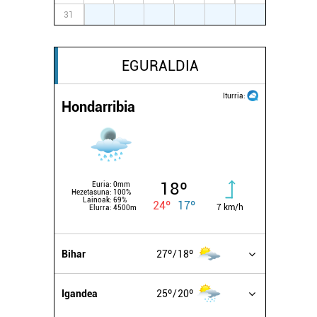
31
1
2
3
4
5
6
EGURALDIA
Iturria:
Hondarribia
18º
Euria:
0mm
Hezetasuna:
100%
Lainoak:
69%
24º
17º
7 km/h
Elurra:
4500m
Bihar
27º
18º
Igandea
25º
20º