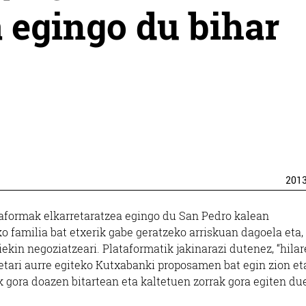
a egingo du bihar
201
taformak elkarretaratzea egingo du San Pedro kalean
 familia bat etxerik gabe geratzeko arriskuan dagoela eta,
ekin negoziatzeari. Plataformatik jakinarazi dutenez, “hila
ketari aurre egiteko Kutxabanki proposamen bat egin zion et
k gora doazen bitartean eta kaltetuen zorrak gora egiten du