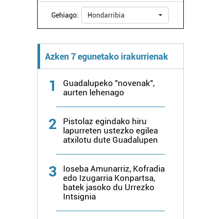
Gehiago:
Hondarribia
Azken 7 egunetako irakurrienak
1
Guadalupeko "novenak",
aurten lehenago
2
Pistolaz egindako hiru
lapurreten ustezko egilea
atxilotu dute Guadalupen
3
Ioseba Amunarriz, Kofradia
edo Izugarria Konpartsa,
batek jasoko du Urrezko
Intsignia