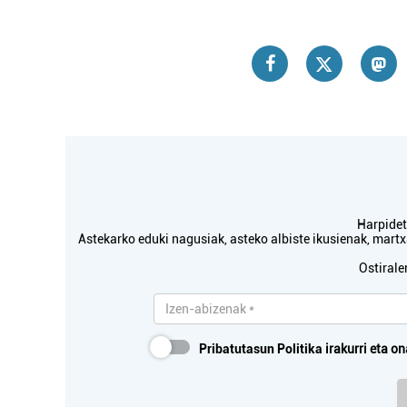
Harpidetu
Astekarko eduki nagusiak, asteko albiste ikusienak, mar
Ostirale
Pribatutasun Politika
irakurri eta on