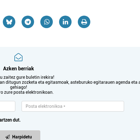
Azken berriak
 zaitez gure buletin irekira!
txan ditugun zozketa eta egitasmoak, asteburuko egitarauen agenda eta 
gehiago!
ro zure posta elektronikoan.
artzen dut.
Harpidetu