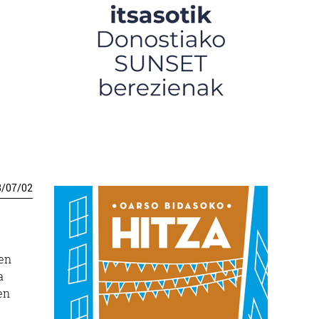
3
/
07
/
02
ren
a
en