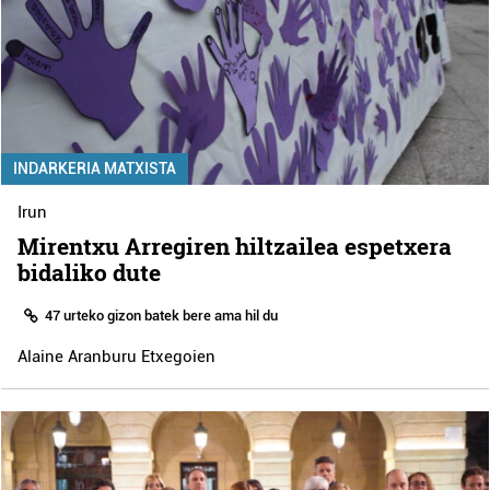
INDARKERIA MATXISTA
Irun
Mirentxu Arregiren hiltzailea espetxera
bidaliko dute
47 urteko gizon batek bere ama hil du
Alaine Aranburu Etxegoien