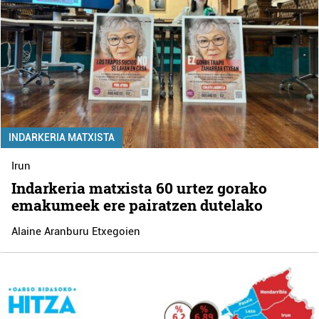
INDARKERIA MATXISTA
Irun
Indarkeria matxista 60 urtez gorako
emakumeek ere pairatzen dutelako
Alaine Aranburu Etxegoien