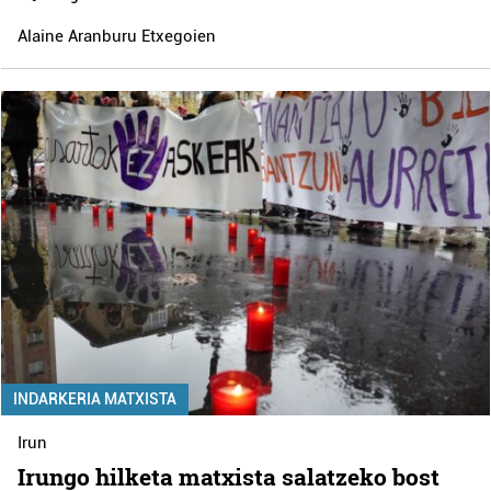
Alaine Aranburu Etxegoien
INDARKERIA MATXISTA
Irun
Irungo hilketa matxista salatzeko bost