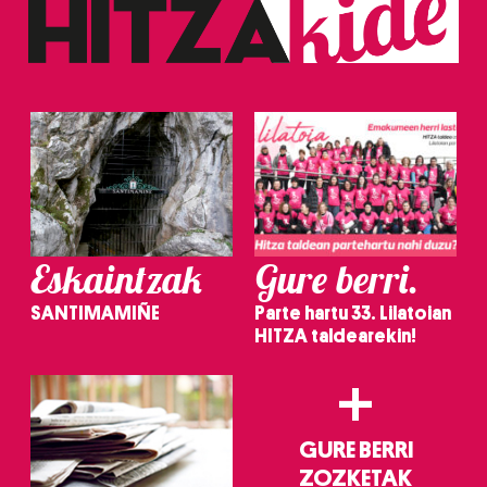
Eskaintzak
Gure berri.
SANTIMAMIÑE
Parte hartu 33. Lilatoian
HITZA taldearekin!
+
GURE BERRI
ZOZKETAK