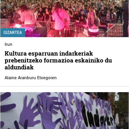
GIZARTEA
Irun
Kultura esparruan indarkeriak
prebenitzeko formazioa eskainiko du
aldundiak
Alaine Aranburu Etxegoien