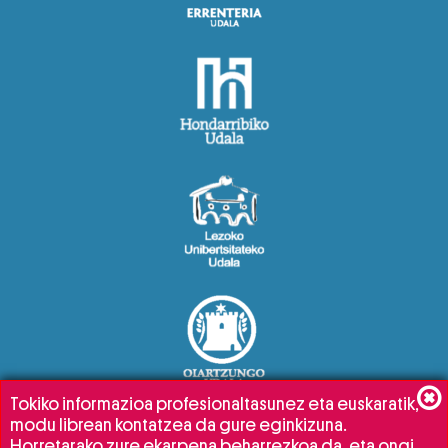
Tokiko informazioa profesionaltasunez eta euskaratik,
modu librean kontatzea da gure eginkizuna.
Horretarako zure ekarpena beharrezkoa da, eta ongi