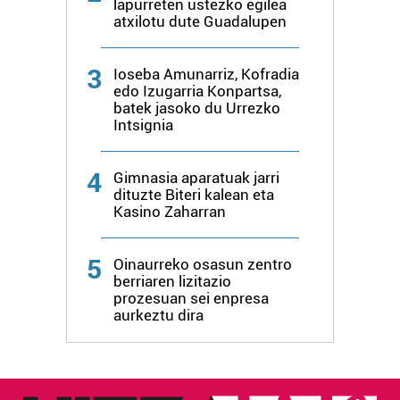
lapurreten ustezko egilea
atxilotu dute Guadalupen
3
Ioseba Amunarriz, Kofradia
edo Izugarria Konpartsa,
batek jasoko du Urrezko
Intsignia
4
Gimnasia aparatuak jarri
dituzte Biteri kalean eta
Kasino Zaharran
5
Oinaurreko osasun zentro
berriaren lizitazio
prozesuan sei enpresa
aurkeztu dira