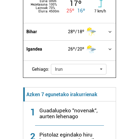
17º
Euria:
0mm
Hezetasuna:
100%
Lainoak:
70%
25º
16º
7 km/h
Elurra:
4500m
Bihar
28º
18º
Igandea
26º
20º
Gehiago:
Irun
Azken 7 egunetako irakurrienak
1
Guadalupeko "novenak",
aurten lehenago
2
Pistolaz egindako hiru