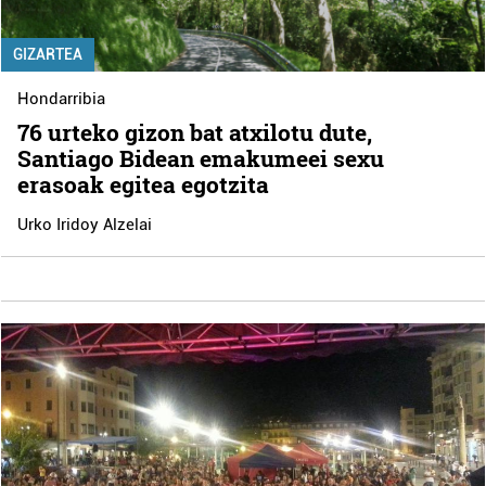
GIZARTEA
Hondarribia
76 urteko gizon bat atxilotu dute,
Santiago Bidean emakumeei sexu
erasoak egitea egotzita
Urko Iridoy Alzelai