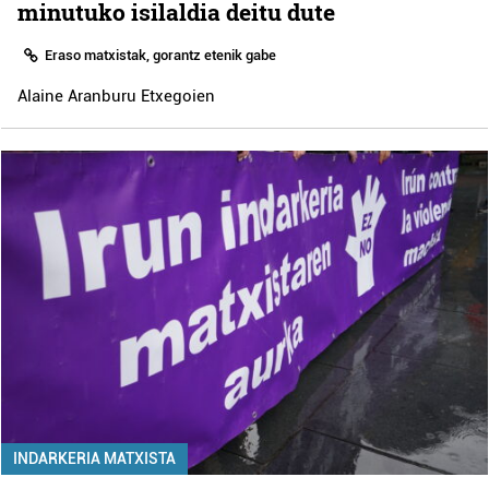
minutuko isilaldia deitu dute
Eraso matxistak, gorantz etenik gabe
Alaine Aranburu Etxegoien
INDARKERIA MATXISTA