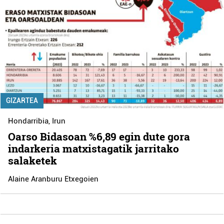
GIZARTEA
Hondarribia
,
Irun
Oarso Bidasoan %6,89 egin dute gora
indarkeria matxistagatik jarritako
salaketek
Alaine Aranburu Etxegoien