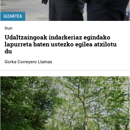
GIZARTEA
Irun
Udaltzaingoak indarkeriaz egindako
lapurreta baten ustezko egilea atxilotu
du
Gorka Correyero Llamas