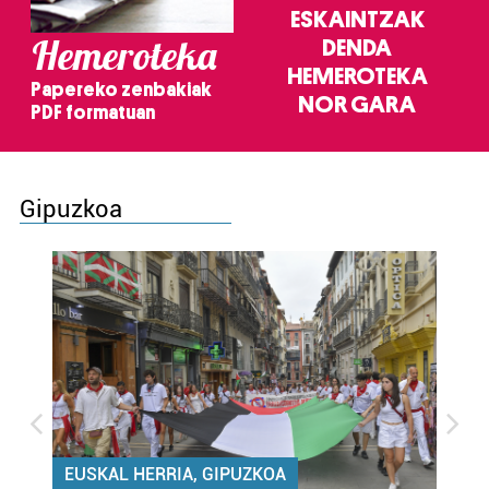
ESKAINTZAK
Hemeroteka
DENDA
HEMEROTEKA
Papereko zenbakiak
NOR GARA
PDF formatuan
Gipuzkoa
EUSKAL HERRIA, GIPUZKOA