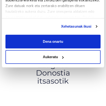
audientzia-ikerketa eta zerbitzuen garapena eskaintzeko.
Zure datuak nork eta zertarako erabiltzen dituen
hautatzeko aukera duzu. Zure onespena aldatzen edo
deuseztatzen ahal duzu edozein momentutan, Cookie
deklaraziotik edo Privacy triggerean klikatuz.
Xehetasunak ikusi
If you allow, we would also like to:
Collect information about your geographical
Dena onartu
location which can be accurate to within several
meters
Aukeratu
Identify your device by actively scanning it for
specific characteristics (fingerprinting)
Find out more about how your personal data is processed
and set your preferences in the
details section
.
Guk eta gure bazkideek zure datu pertsonalak
prozesatzen ditugu, zure IP zenbakia, besteak beste,
teknologia erabiliz, cookieak adibidez, iragarki eta eduki
pertsonalizatuak eskaintzeko, iragarkiak eta edukia