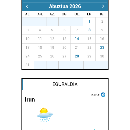
Abuztua 2026
AL.
AR.
AZ.
OG.
OL.
LR.
IG.
27
28
29
30
31
1
2
3
4
5
6
7
8
9
10
11
12
13
14
15
16
17
18
19
20
21
22
23
24
25
26
27
28
29
30
31
1
2
3
4
5
6
EGURALDIA
Iturria:
Irun