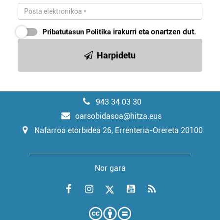
Pribatutasun Politika
irakurri eta onartzen dut.
Harpidetu
943 34 03 30
oarsobidasoa@hitza.eus
Nafarroa etorbidea 26, Errenteria-Orereta 20100
Nor gara