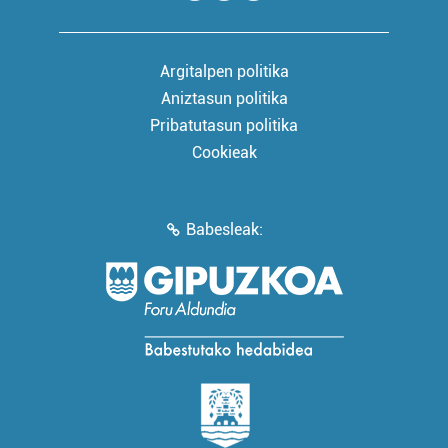
Argitalpen politika
Aniztasun politika
Pribatutasun politika
Cookieak
Babesleak: