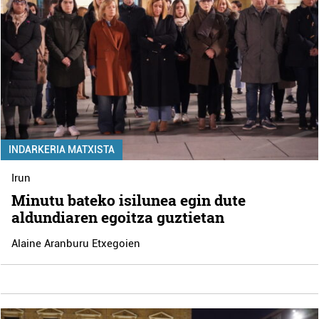
INDARKERIA MATXISTA
Irun
Minutu bateko isilunea egin dute
aldundiaren egoitza guztietan
Alaine Aranburu Etxegoien