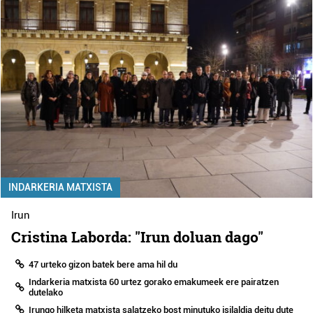
INDARKERIA MATXISTA
Irun
Cristina Laborda: "Irun doluan dago"
47 urteko gizon batek bere ama hil du
Indarkeria matxista 60 urtez gorako emakumeek ere pairatzen
dutelako
Irungo hilketa matxista salatzeko bost minutuko isilaldia deitu dute