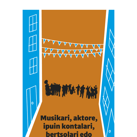
neurtzeko, jendeari buruzko informazioa biltzeko eta
produktuak garatzeko. Zure datuak nork eta zertarako
erabiltzen dituen hauta dezakezu.
Bazkide batzuek ez dizute baimenik eskatzen, eta beren
interes komertzial legitimoetan babesten dira. Ikusi gure
bazkideen zerrenda, beren ustez zein helburutarako
duten interes legitimoa eta horren aurka nola egin
dezakezun ikusteko.
Lortu zure datu pertsonalak prozesatzeko moduari
buruzko informazio gehiago eta ezarri zure lehentasunak
datuen atalean. Edozein unetan alda edo ken dezakezu
zure baimena Cookieen adierazpenean.
Webgune honek cookie propioak eta hirugarrenen cookie-
fitxategiak erabiltzen ditu. Zure esperientzia eta
zerbitzuak hobetzeko asmoz, cookie teknologiaz
baliatzen gara. Ohar hau onartuz gero, teknologia hori