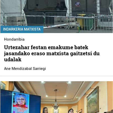
INDARKERIA MATXISTA
Hondarribia
Urtezahar festan emakume batek
jasandako eraso matxista gaitzetsi du
udalak
Ane Mendizabal Sarriegi