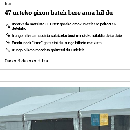
Irun
47 urteko gizon batek bere ama hil du
Indarkeria matxista 60 urtez gorako emakumeek ere pairatzen
dutelako
Irungo hilketa matxista salatzeko bost minutuko isilaldia deitu dute
Emakundek “irmo” gaitzetsi du Irungo hilketa matxista
Irungo hilketa matxista gaitzetsi du Eudelek
Oarso Bidasoko Hitza