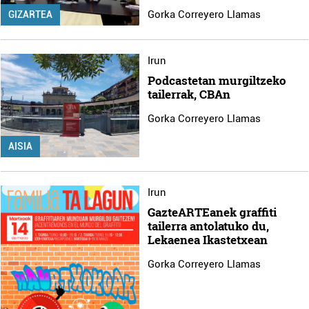
Gorka Correyero Llamas
GIZARTEA
Irun
Podcastetan murgiltzeko
tailerrak, CBAn
Gorka Correyero Llamas
AISIA
Irun
GazteARTEanek graffiti
tailerra antolatuko du,
Lekaenea Ikastetxean
Gorka Correyero Llamas