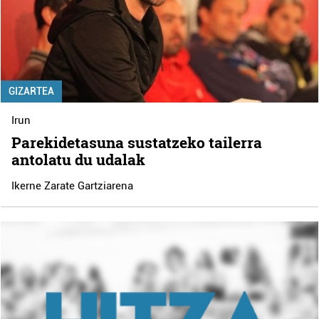
GIZARTEA
Irun
Parekidetasuna sustatzeko tailerra
antolatu du udalak
Ikerne Zarate Gartziarena