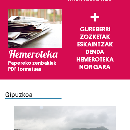
+
GURE BERRI
ZOZKETAK
ESKAINTZAK
Hemeroteka
DENDA
HEMEROTEKA
Papereko zenbakiak
NOR GARA
PDF formatuan
Gipuzkoa