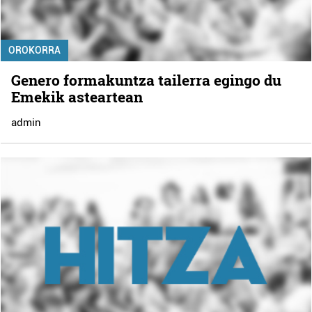
OROKORRA
Genero formakuntza tailerra egingo du
Emekik asteartean
admin