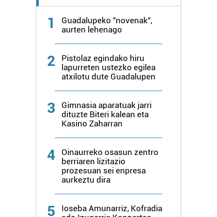
1
Guadalupeko "novenak",
aurten lehenago
2
Pistolaz egindako hiru
lapurreten ustezko egilea
atxilotu dute Guadalupen
3
Gimnasia aparatuak jarri
dituzte Biteri kalean eta
Kasino Zaharran
4
Oinaurreko osasun zentro
berriaren lizitazio
prozesuan sei enpresa
aurkeztu dira
5
Ioseba Amunarriz, Kofradia