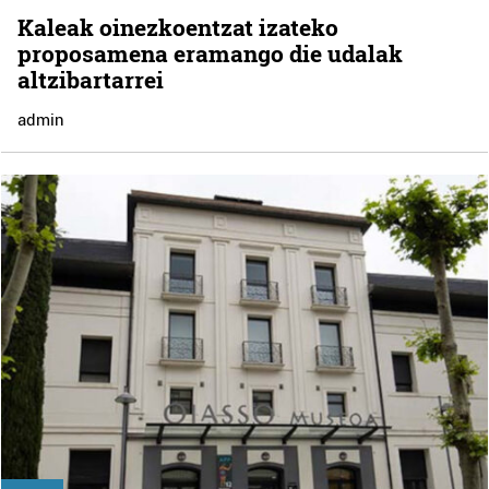
Kaleak oinezkoentzat izateko
proposamena eramango die udalak
altzibartarrei
admin