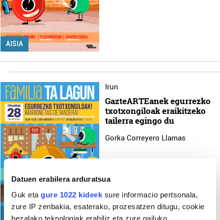
AISIA
Irun
GazteARTEanek egurrezko
txotxongiloak eraikitzeko
tailerra egingo du
Gorka Correyero Llamas
Datuen erabilera arduratsua
Guk eta
gure 1022 kideek
sure informacio pertsonala,
zure IP zenbakia, esaterako, prozesatzen ditugu, cookie
AISIA
bezalako teknologiak erabiliz eta zure gailuko