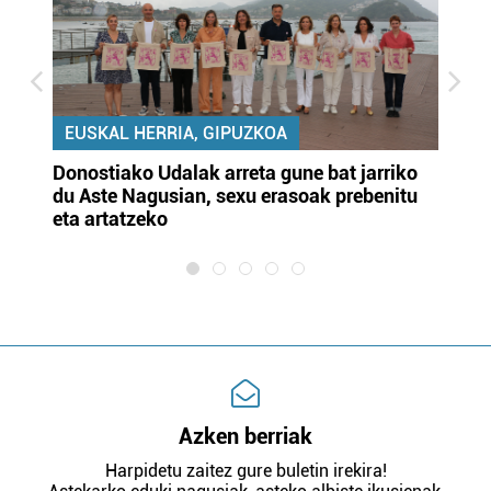
EUSKAL HERRIA, GIPUZKOA
Donostiako Udalak arreta gune bat jarriko
Ur
du Aste Nagusian, sexu erasoak prebenitu
es
eta artatzeko
lu
Azken berriak
Harpidetu zaitez gure buletin irekira!