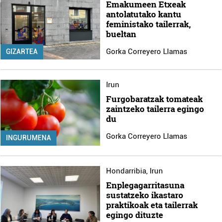
Emakumeen Etxeak
antolatutako kantu
feministako tailerrak,
bueltan
Gorka Correyero Llamas
GIZARTEA
Irun
Furgobaratzak tomateak
zaintzeko tailerra egingo
du
Gorka Correyero Llamas
INGURUMENA
Hondarribia
,
Irun
Enplegagarritasuna
sustatzeko ikastaro
praktikoak eta tailerrak
egingo dituzte