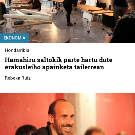
EKONOMIA
Hondarribia
Hamahiru saltokik parte hartu dute
erakusleiho apainketa tailerrean
Rebeka Ruiz