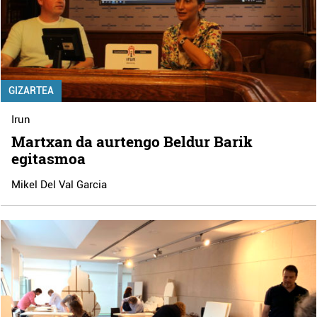
GIZARTEA
Irun
Martxan da aurtengo Beldur Barik
egitasmoa
Mikel Del Val Garcia