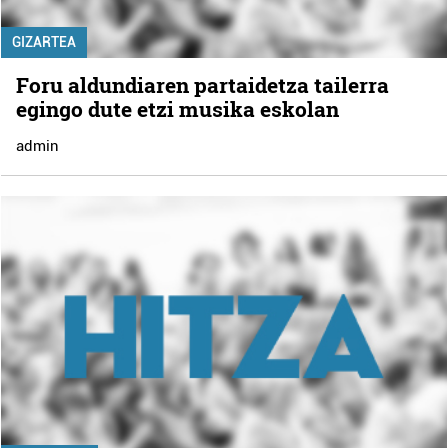
GIZARTEA
Foru aldundiaren partaidetza tailerra
egingo dute etzi musika eskolan
admin