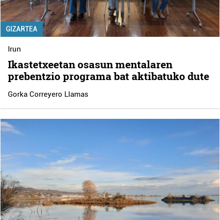
GIZARTEA
Irun
Ikastetxeetan osasun mentalaren
prebentzio programa bat aktibatuko dute
Gorka Correyero Llamas