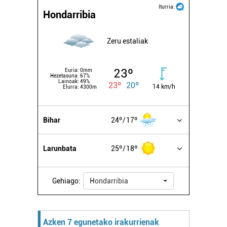
Iturria:
Hondarribia
Zeru estaliak
23º
Euria:
0mm
Hezetasuna:
67%
Lainoak:
49%
23º
20º
14 km/h
Elurra:
4300m
Bihar
24º
17º
Larunbata
25º
18º
Gehiago:
Hondarribia
Azken 7 egunetako irakurrienak