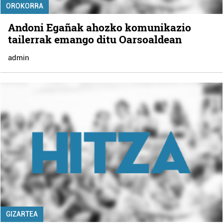
OROKORRA
Andoni Egañak ahozko komunikazio
tailerrak emango ditu Oarsoaldean
admin
GIZARTEA