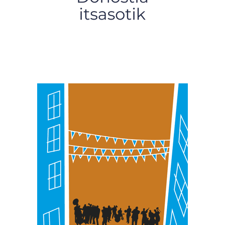
fitxategiak erabiltzen ditu. Zure esperientzia eta
zerbitzuak hobetzeko asmoz, cookie teknologiaz
baliatzen gara. Ohar hau onartuz gero, teknologia hori
erabiltzeko baimen esplizitua ematen diguzu.
Gehiago
irakurri