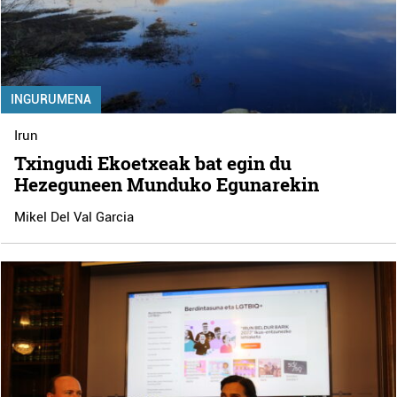
INGURUMENA
Irun
Txingudi Ekoetxeak bat egin du
Hezeguneen Munduko Egunarekin
Mikel Del Val Garcia