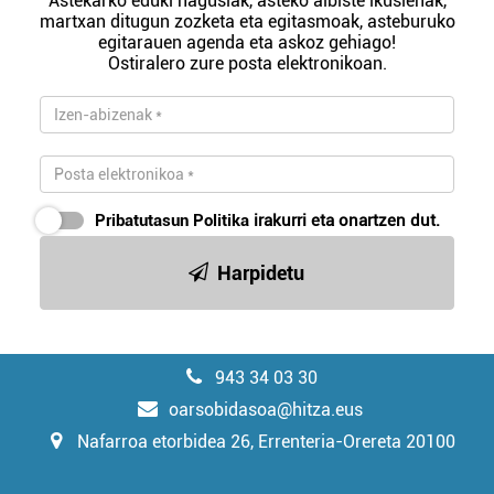
Astekarko eduki nagusiak, asteko albiste ikusienak,
martxan ditugun zozketa eta egitasmoak, asteburuko
egitarauen agenda eta askoz gehiago!
Ostiralero zure posta elektronikoan.
Pribatutasun Politika
irakurri eta onartzen dut.
Harpidetu
943 34 03 30
oarsobidasoa@hitza.eus
Nafarroa etorbidea 26, Errenteria-Orereta 20100