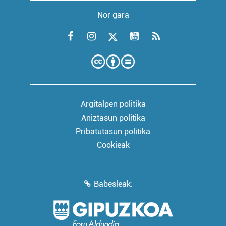
Nor gara
Argitalpen politika
Aniztasun politika
Pribatutasun politika
Cookieak
Babesleak: