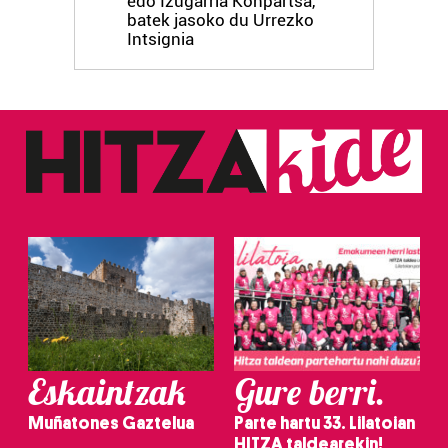
edo Izugarria Konpartsa,
batek jasoko du Urrezko
Intsignia
Eskaintzak
Gure berri.
Muñatones Gaztelua
Parte hartu 33. Lilatoian
HITZA taldearekin!