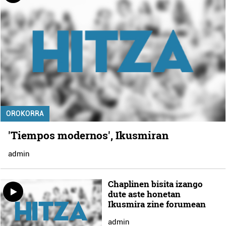
OROKORRA
'Tiempos modernos', Ikusmiran
admin
Chaplinen bisita izango
dute aste honetan
Ikusmira zine forumean
admin