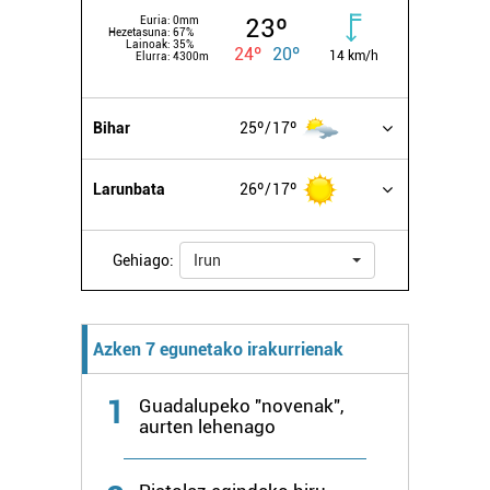
23º
Euria:
0mm
Hezetasuna:
67%
Lainoak:
35%
24º
20º
14 km/h
Elurra:
4300m
Bihar
25º
17º
Larunbata
26º
17º
Gehiago:
Irun
Azken 7 egunetako irakurrienak
1
Guadalupeko "novenak",
aurten lehenago