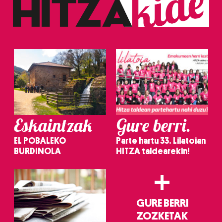
Eskaintzak
Gure berri.
EL POBALEKO
Parte hartu 33. Lilatoian
BURDINOLA
HITZA taldearekin!
+
GURE BERRI
ZOZKETAK