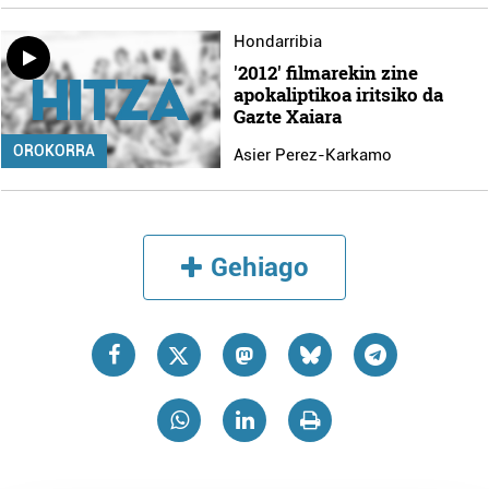
Hondarribia
'2012' filmarekin zine
apokaliptikoa iritsiko da
Gazte Xaiara
OROKORRA
Asier Perez-Karkamo
Gehiago