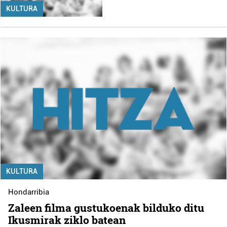
KULTURA
KULTURA
Hondarribia
Zaleen filma gustukoenak bilduko ditu
Ikusmirak ziklo batean