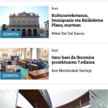
Irun
Kulturartekotasun,
Immigrazio eta Bizikidetza
Plana, martxan
Mikel Del Val Garcia
GIZARTEA
Irun
Gaur hasi da Ikusmira
proiektuaren 7.edizioa
Ane Mendizabal Sarriegi
GIZARTEA