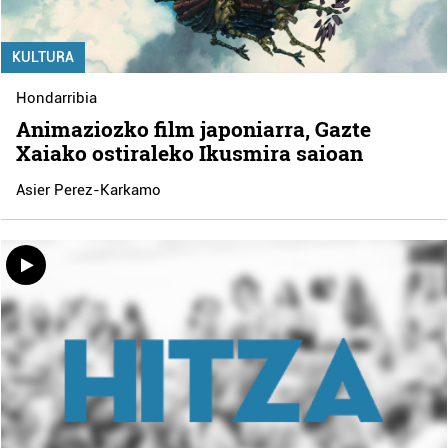
KULTURA
Hondarribia
Animaziozko film japoniarra, Gazte
Xaiako ostiraleko Ikusmira saioan
Asier Perez-Karkamo