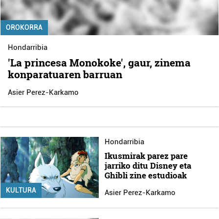
OROKORRA
Hondarribia
'La princesa Monokoke', gaur, zinema
konparatuaren barruan
Asier Perez-Karkamo
Hondarribia
Ikusmirak parez pare
jarriko ditu Disney eta
Ghibli zine estudioak
KULTURA
Asier Perez-Karkamo