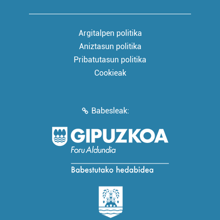
Argitalpen politika
Aniztasun politika
Pribatutasun politika
Cookieak
Babesleak: