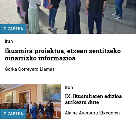
GIZARTEA
Irun
Ikusmira proiektua, etxean sentitzeko
oinarrizko informazioa
Gorka Correyero Llamas
Irun
IX. Ikusmiraren edizioa
aurkeztu dute
Alaine Aranburu Etxegoien
GIZARTEA