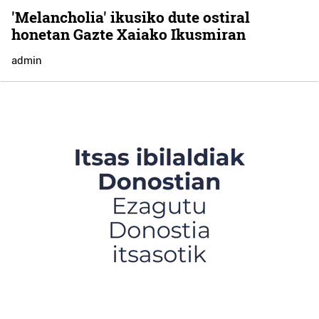
'Melancholia' ikusiko dute ostiral
honetan Gazte Xaiako Ikusmiran
admin