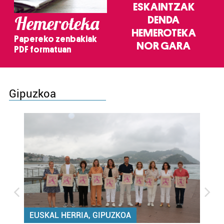
ESKAINTZAK
Hemeroteka
DENDA
HEMEROTEKA
Papereko zenbakiak
NOR GARA
PDF formatuan
Gipuzkoa
EUSKAL HERRIA, GIPUZKOA