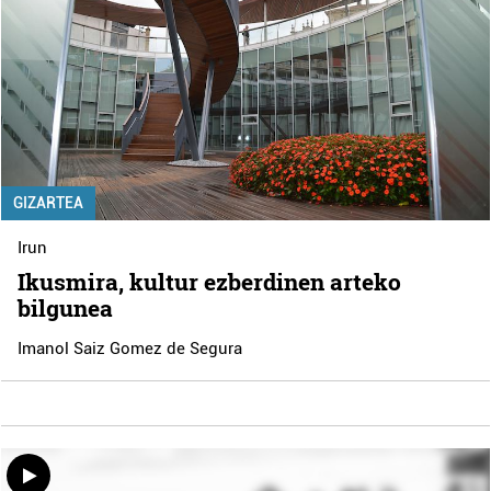
GIZARTEA
Irun
Ikusmira, kultur ezberdinen arteko
bilgunea
Imanol Saiz Gomez de Segura