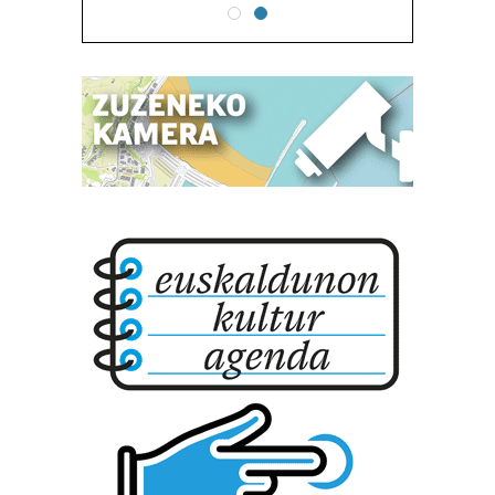
Lortu zure datu pertsonalak prozesatzeko moduari
buruzko informazio gehiago eta ezarri zure lehentasunak
datuen atalean. Edozein unetan alda edo ken dezakezu
zure baimena Cookieen adierazpenean.
Webgune honek cookie propioak eta hirugarrenen cookie-
fitxategiak erabiltzen ditu. Zure esperientzia eta
zerbitzuak hobetzeko asmoz, cookie teknologiaz
baliatzen gara. Ohar hau onartuz gero, teknologia hori
erabiltzeko baimen esplizitua ematen diguzu.
Gehiago
irakurri