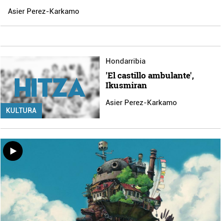
Asier Perez-Karkamo
Hondarribia
'El castillo ambulante',
Ikusmiran
Asier Perez-Karkamo
KULTURA