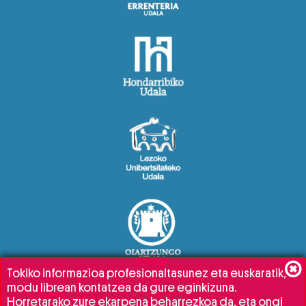
Tokiko informazioa profesionaltasunez eta euskaratik,
modu librean kontatzea da gure eginkizuna.
Horretarako zure ekarpena beharrezkoa da, eta ongi