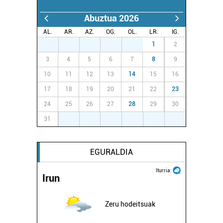
Abuztua 2026
AL.
AR.
AZ.
OG.
OL.
LR.
IG.
27
28
29
30
31
1
2
3
4
5
6
7
8
9
10
11
12
13
14
15
16
17
18
19
20
21
22
23
24
25
26
27
28
29
30
31
1
2
3
4
5
6
EGURALDIA
Iturria:
Irun
Zeru hodeitsuak