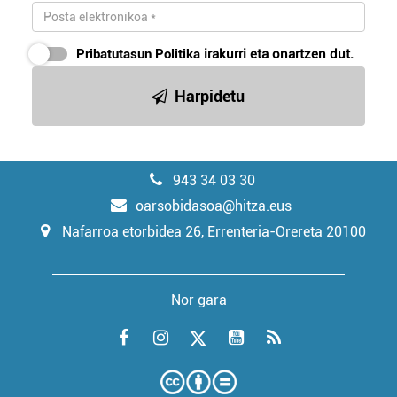
Pribatutasun Politika
irakurri eta onartzen dut.
Harpidetu
943 34 03 30
oarsobidasoa@hitza.eus
Nafarroa etorbidea 26, Errenteria-Orereta 20100
Nor gara