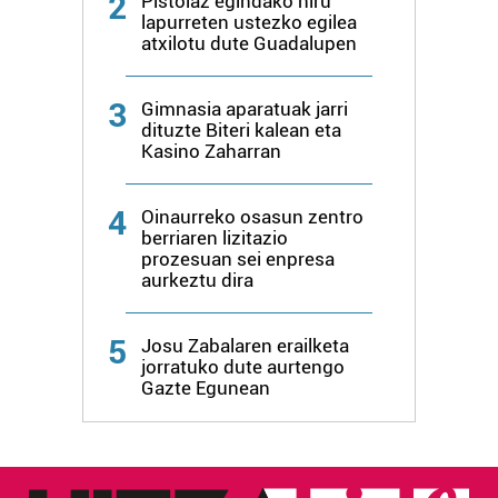
2
Pistolaz egindako hiru
lapurreten ustezko egilea
atxilotu dute Guadalupen
3
Gimnasia aparatuak jarri
dituzte Biteri kalean eta
Kasino Zaharran
4
Oinaurreko osasun zentro
berriaren lizitazio
prozesuan sei enpresa
aurkeztu dira
5
Josu Zabalaren erailketa
jorratuko dute aurtengo
Gazte Egunean