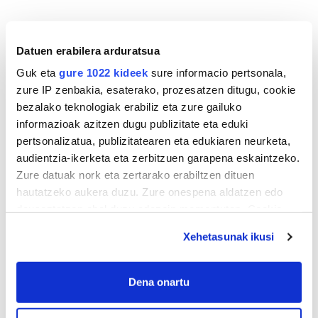
Datuen erabilera arduratsua
Guk eta
gure 1022 kideek
sure informacio pertsonala,
zure IP zenbakia, esaterako, prozesatzen ditugu, cookie
bezalako teknologiak erabiliz eta zure gailuko
informazioak azitzen dugu publizitate eta eduki
pertsonalizatua, publizitatearen eta edukiaren neurketa,
audientzia-ikerketa eta zerbitzuen garapena eskaintzeko.
Zure datuak nork eta zertarako erabiltzen dituen
hautatzeko aukera duzu. Zure onespena aldatzen edo
deuseztatzen ahal duzu edozein momentutan, Cookie
deklaraziotik edo Privacy triggerean klikatuz.
Xehetasunak ikusi
If you allow, we would also like to:
Collect information about your geographical
Dena onartu
location which can be accurate to within several
meters