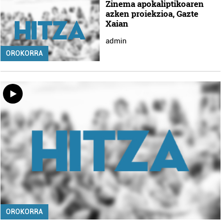
Zinema apokaliptikoaren
azken proiekzioa, Gazte
Xaian
admin
OROKORRA
OROKORRA