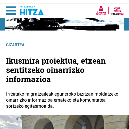
Sartu
GIZARTEA
Ikusmira proiektua, etxean
sentitzeko oinarrizko
informazioa
Iritsitako migratzaileak eguneroko bizitzan moldatzeko
oinarrizko informazioa emateko eta komunitatea
sortzeko egitasmoa da.