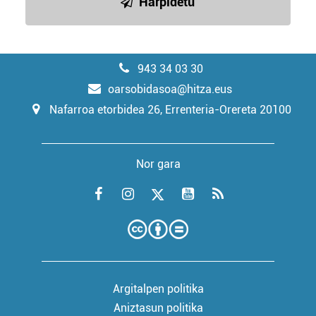
Harpidetu
943 34 03 30
oarsobidasoa@hitza.eus
Nafarroa etorbidea 26, Errenteria-Orereta 20100
Nor gara
Argitalpen politika
Aniztasun politika