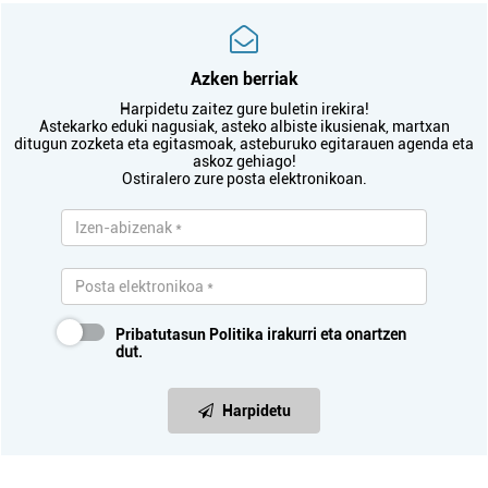
Azken berriak
Harpidetu zaitez gure buletin irekira!
Astekarko eduki nagusiak, asteko albiste ikusienak, martxan
ditugun zozketa eta egitasmoak, asteburuko egitarauen agenda eta
askoz gehiago!
Ostiralero zure posta elektronikoan.
Pribatutasun Politika
irakurri eta onartzen
dut.
Harpidetu