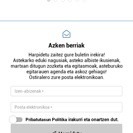
Azken berriak
Harpidetu zaitez gure buletin irekira!
Astekarko eduki nagusiak, asteko albiste ikusienak,
martxan ditugun zozketa eta egitasmoak, asteburuko
egitarauen agenda eta askoz gehiago!
Ostiralero zure posta elektronikoan.
Pribatutasun Politika
irakurri eta onartzen dut.