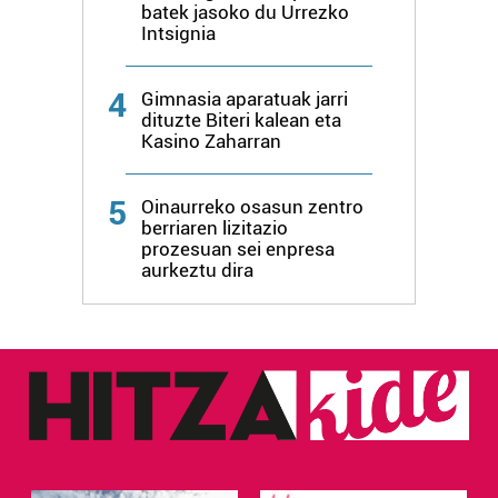
batek jasoko du Urrezko
Intsignia
4
Gimnasia aparatuak jarri
dituzte Biteri kalean eta
Kasino Zaharran
5
Oinaurreko osasun zentro
berriaren lizitazio
prozesuan sei enpresa
aurkeztu dira