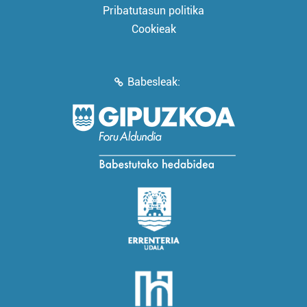
Pribatutasun politika
Cookieak
Babesleak: