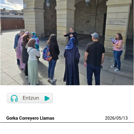
Gorka Correyero Llamas
2026
/
05
/
13