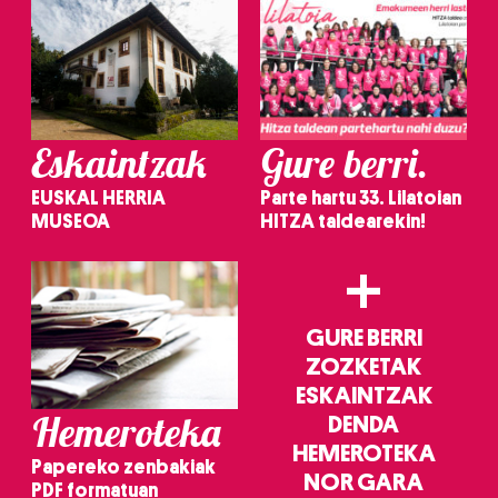
Eskaintzak
Gure berri.
EUSKAL HERRIA
Parte hartu 33. Lilatoian
MUSEOA
HITZA taldearekin!
+
GURE BERRI
ZOZKETAK
ESKAINTZAK
Hemeroteka
DENDA
HEMEROTEKA
Papereko zenbakiak
NOR GARA
PDF formatuan