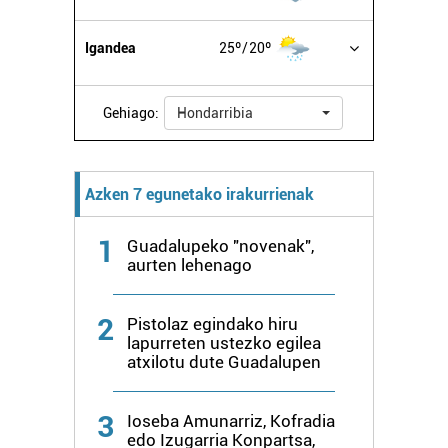
buruzko informazio gehiago eta ezarri zure lehentasunak
datuen atalean. Edozein unetan alda edo ken dezakezu
Igandea
25º
20º
zure baimena Cookieen adierazpenean.
Webgune honek cookie propioak eta hirugarrenen cookie-
Gehiago:
Hondarribia
fitxategiak erabiltzen ditu. Zure esperientzia eta
zerbitzuak hobetzeko asmoz, cookie teknologiaz
baliatzen gara. Ohar hau onartuz gero, teknologia hori
erabiltzeko baimen esplizitua ematen diguzu.
Gehiago
Azken 7 egunetako irakurrienak
irakurri
1
Guadalupeko "novenak",
aurten lehenago
2
Pistolaz egindako hiru
lapurreten ustezko egilea
atxilotu dute Guadalupen
3
Ioseba Amunarriz, Kofradia
edo Izugarria Konpartsa,