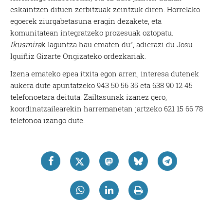
eskaintzen dituen zerbitzuak zeintzuk diren. Horrelako
egoerek ziurgabetasuna eragin dezakete, eta
komunitatean integratzeko prozesuak oztopatu.
Ikusmira
k laguntza hau ematen du”, adierazi du Josu
Iguiñiz Gizarte Ongizateko ordezkariak.
Izena emateko epea itxita egon arren, interesa dutenek
aukera dute apuntatzeko 943 50 56 35 eta 638 90 12 45
telefonoetara deituta. Zailtasunak izanez gero,
koordinatzailearekin harremanetan jartzeko 621 15 66 78
telefonoa izango dute.