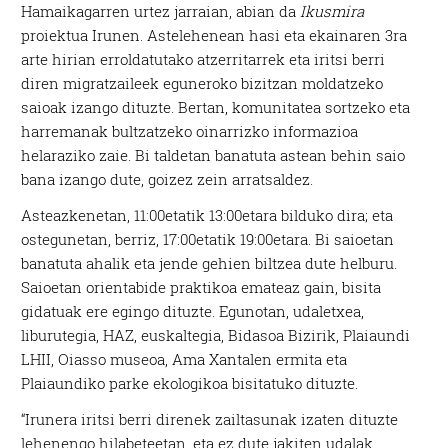
Hamaikagarren urtez jarraian, abian da
Ikusmira
proiektua Irunen. Astelehenean hasi eta ekainaren 3ra
arte hirian erroldatutako atzerritarrek eta iritsi berri
diren migratzaileek eguneroko bizitzan moldatzeko
saioak izango dituzte. Bertan, komunitatea sortzeko eta
harremanak bultzatzeko oinarrizko informazioa
helaraziko zaie. Bi taldetan banatuta astean behin saio
bana izango dute, goizez zein arratsaldez.
Asteazkenetan, 11:00etatik 13:00etara bilduko dira; eta
ostegunetan, berriz, 17:00etatik 19:00etara. Bi saioetan
banatuta ahalik eta jende gehien biltzea dute helburu.
Saioetan orientabide praktikoa emateaz gain, bisita
gidatuak ere egingo dituzte. Egunotan, udaletxea,
liburutegia, HAZ, euskaltegia, Bidasoa Bizirik, Plaiaundi
LHII, Oiasso museoa, Ama Xantalen ermita eta
Plaiaundiko parke ekologikoa bisitatuko dituzte.
“Irunera iritsi berri direnek zailtasunak izaten dituzte
lehenengo hilabeteetan, eta ez dute jakiten udalak