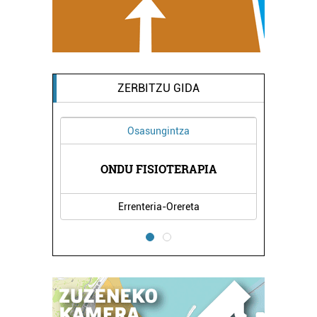
ZERBITZU GIDA
Osasungintza
AEK
ONDU FISIOTERAPIA
PA
Errenteria-Orereta