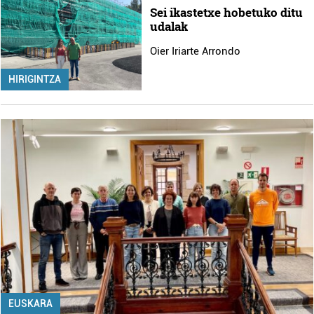
Sei ikastetxe hobetuko ditu
udalak
Oier Iriarte Arrondo
HIRIGINTZA
EUSKARA