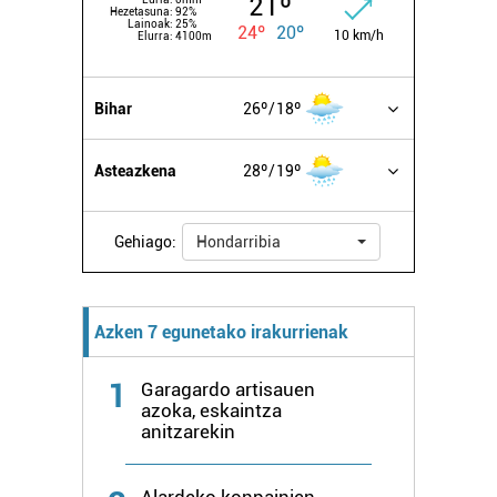
21º
Hezetasuna:
92%
Lainoak:
25%
24º
20º
10 km/h
Elurra:
4100m
Bihar
26º
18º
Asteazkena
28º
19º
Gehiago:
Hondarribia
Azken 7 egunetako irakurrienak
1
Garagardo artisauen
azoka, eskaintza
anitzarekin