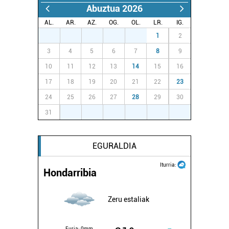
Abuztua 2026
AL.
AR.
AZ.
OG.
OL.
LR.
IG.
27
28
29
30
31
1
2
3
4
5
6
7
8
9
10
11
12
13
14
15
16
17
18
19
20
21
22
23
24
25
26
27
28
29
30
31
1
2
3
4
5
6
EGURALDIA
Iturria:
Hondarribia
Zeru estaliak
Euria:
0mm