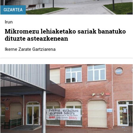
GIZARTEA
Irun
Mikromezu lehiaketako sariak banatuko
dituzte asteazkenean
Ikerne Zarate Gartziarena