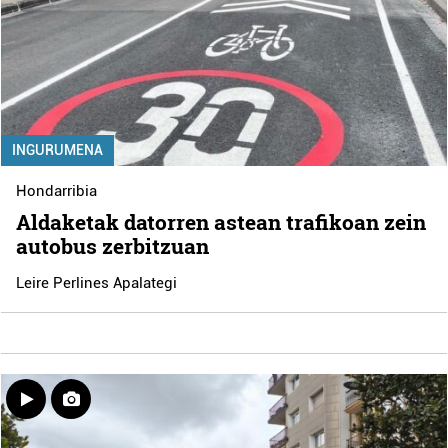
INGURUMENA
Hondarribia
Aldaketak datorren astean trafikoan zein
autobus zerbitzuan
Leire Perlines Apalategi