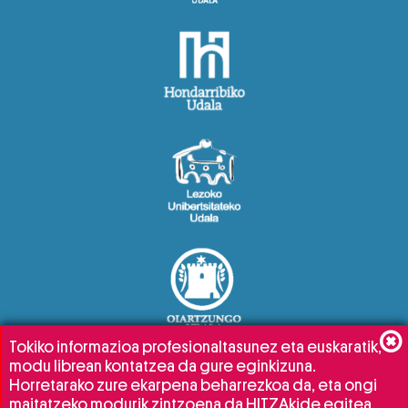
Tokiko informazioa profesionaltasunez eta euskaratik,
modu librean kontatzea da gure eginkizuna.
Horretarako zure ekarpena beharrezkoa da, eta ongi
maitatzeko modurik zintzoena da HITZAkide egitea.