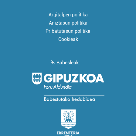
Argitalpen politika
Aniztasun politika
Pribatutasun politika
Cookieak
Babesleak: