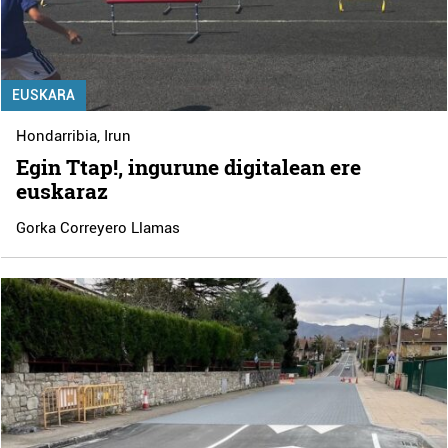
EUSKARA
Hondarribia
,
Irun
Egin Ttap!, ingurune digitalean ere
euskaraz
Gorka Correyero Llamas