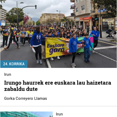
24. KORRIKA
Irun
Irungo haurrek ere euskara lau haizetara
zabaldu dute
Gorka Correyero Llamas
Irun