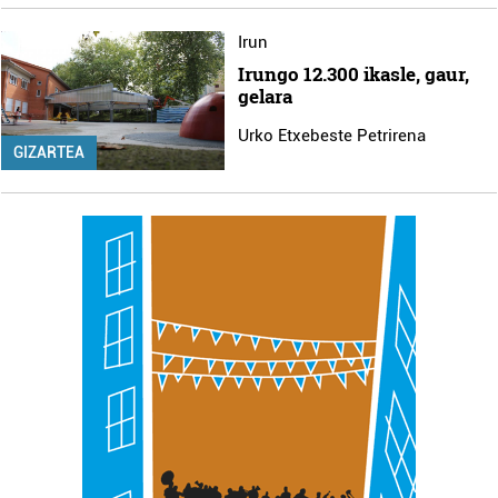
neurtzeko, jendeari buruzko informazioa biltzeko eta
produktuak garatzeko. Zure datuak nork eta zertarako
Irun
erabiltzen dituen hauta dezakezu.
Irungo 12.300 ikasle, gaur,
gelara
Bazkide batzuek ez dizute baimenik eskatzen, eta beren
Urko Etxebeste Petrirena
interes komertzial legitimoetan babesten dira. Ikusi gure
GIZARTEA
bazkideen zerrenda, beren ustez zein helburutarako
duten interes legitimoa eta horren aurka nola egin
dezakezun ikusteko.
Lortu zure datu pertsonalak prozesatzeko moduari
buruzko informazio gehiago eta ezarri zure lehentasunak
datuen atalean. Edozein unetan alda edo ken dezakezu
zure baimena Cookieen adierazpenean.
Webgune honek cookie propioak eta hirugarrenen cookie-
fitxategiak erabiltzen ditu. Zure esperientzia eta
zerbitzuak hobetzeko asmoz, cookie teknologiaz
baliatzen gara. Ohar hau onartuz gero, teknologia hori