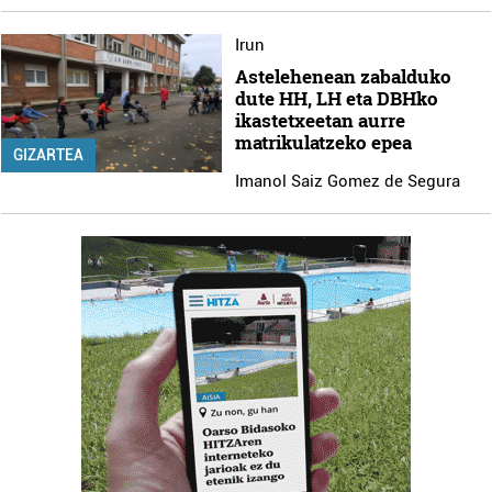
Irun
Astelehenean zabalduko
dute HH, LH eta DBHko
ikastetxeetan aurre
matrikulatzeko epea
GIZARTEA
Imanol Saiz Gomez de Segura