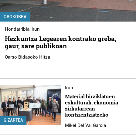
OROKORRA
Hondarribia
,
Irun
Hezkuntza Legearen kontrako greba,
gaur, sare publikoan
Oarso Bidasoko Hitza
Irun
Material birziklatuen
eskulturak, ekonomia
zirkularrean
kontzientziatzeko
GIZARTEA
Mikel Del Val Garcia