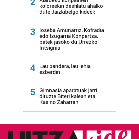
2
Alardeko konpainien
koloreekin desfilatu ahalko
dute Jaizkibelgo kideek
3
Ioseba Amunarriz, Kofradia
edo Izugarria Konpartsa,
batek jasoko du Urrezko
Intsignia
4
Lau bandera, lau lehia
ezberdin
5
Gimnasia aparatuak jarri
dituzte Biteri kalean eta
Kasino Zaharran