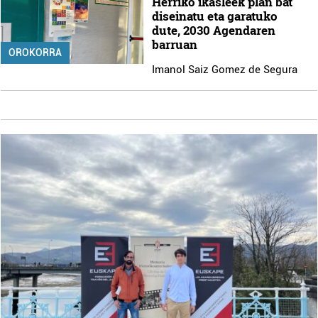
Herriko ikasleek plan bat
diseinatu eta garatuko
dute, 2030 Agendaren
barruan
OROKORRA
Imanol Saiz Gomez de Segura