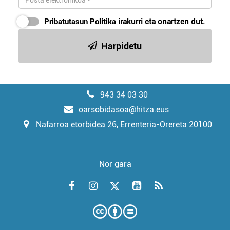
Pribatutasun Politika
irakurri eta onartzen dut.
Harpidetu
943 34 03 30
oarsobidasoa@hitza.eus
Nafarroa etorbidea 26, Errenteria-Orereta 20100
Nor gara