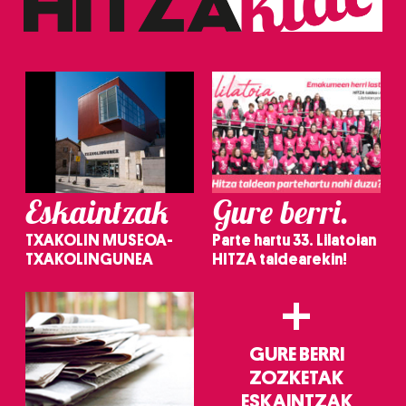
Eskaintzak
Gure berri.
TXAKOLIN MUSEOA-
Parte hartu 33. Lilatoian
TXAKOLINGUNEA
HITZA taldearekin!
+
GURE BERRI
ZOZKETAK
ESKAINTZAK