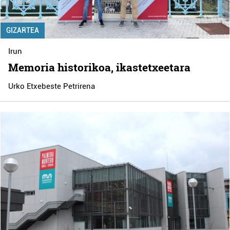
GIZARTEA
Irun
Memoria historikoa, ikastetxeetara
Urko Etxebeste Petrirena