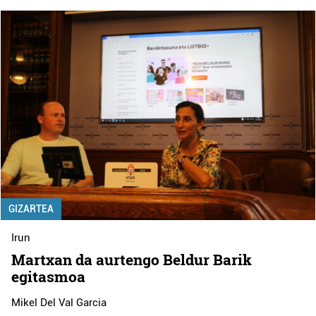
GIZARTEA
Irun
Martxan da aurtengo Beldur Barik
egitasmoa
Mikel Del Val Garcia