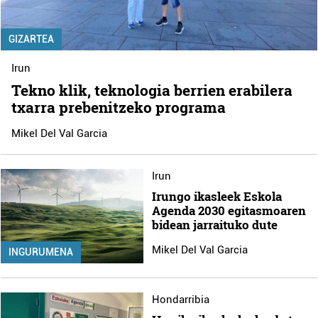
GIZARTEA
Irun
Tekno klik, teknologia berrien erabilera
txarra prebenitzeko programa
Mikel Del Val Garcia
Irun
Irungo ikasleek Eskola
Agenda 2030 egitasmoaren
bidean jarraituko dute
Mikel Del Val Garcia
INGURUMENA
Hondarribia