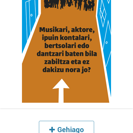
erabiltzeko baimen esplizitua ematen diguzu.
Gehiago
irakurri
Gehiago