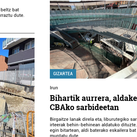
 beltz bat
rraztu dute.
GIZARTEA
Irun
Bihartik aurrera, aldak
CBAko sarbideetan
Birgaitze lanak direla eta, liburutegiko sa
irteerak behin-behinean aldatuko dituzte
egin bitartean, aldi baterako eskailera bat
muntatu dute.