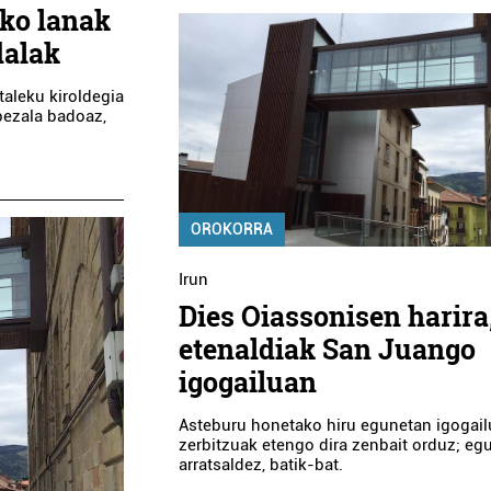
uko lanak
dalak
taleku kiroldegia
bezala badoaz,
OROKORRA
Irun
Dies Oiassonisen harira
etenaldiak San Juango
igogailuan
Asteburu honetako hiru egunetan igogail
zerbitzuak etengo dira zenbait orduz; egu
arratsaldez, batik-bat.