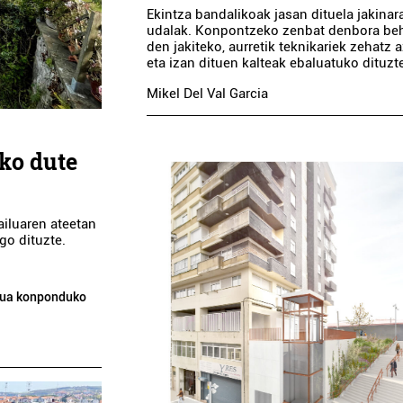
Ekintza bandalikoak jasan dituela jakinar
udalak. Konpontzeko zenbat denbora be
den jakiteko, aurretik teknikariek zehatz a
eta izan dituen kalteak ebaluatuko dituzt
Mikel Del Val Garcia
iko dute
ailuaren ateetan
go dituzte.
ilua konponduko