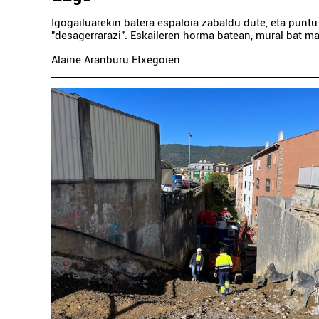
Igogailuarekin batera espaloia zabaldu dute, eta puntu
"desagerrarazi". Eskaileren horma batean, mural bat ma
Alaine Aranburu Etxegoien