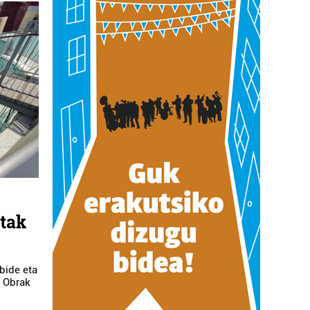
etak
rbide eta
. Obrak