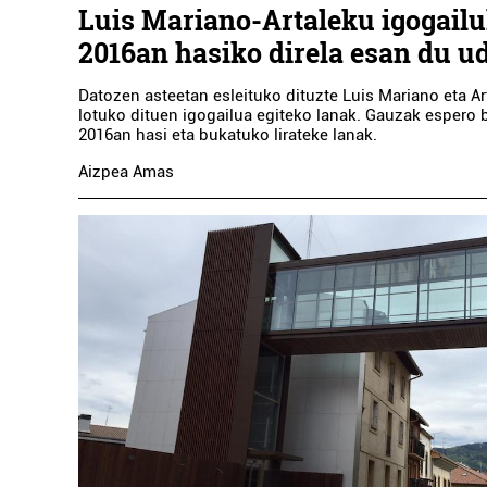
Luis Mariano-Artaleku igogail
2016an hasiko direla esan du u
Datozen asteetan esleituko dituzte Luis Mariano eta Ar
lotuko dituen igogailua egiteko lanak. Gauzak espero 
2016an hasi eta bukatuko lirateke lanak.
Aizpea Amas