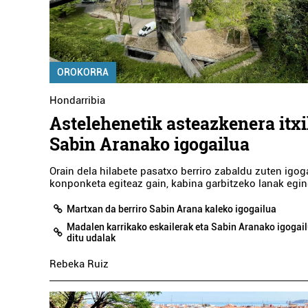
OROKORRA
Hondarribia
Astelehenetik asteazkenera itx
Sabin Aranako igogailua
Orain dela hilabete pasatxo berriro zabaldu zuten igog
konponketa egiteaz gain, kabina garbitzeko lanak egin
Martxan da berriro Sabin Arana kaleko igogailua
Madalen karrikako eskailerak eta Sabin Aranako igoga
ditu udalak
Rebeka Ruiz