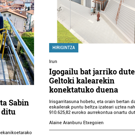
HIRIGINTZA
Irun
Igogailu bat jarriko dute
Geltoki kalearekin
konektatuko duena
ta Sabin
Irisgarritasuna hobetu, eta orain bertan 
eskailerak puntu beltza izateari uztea nah
 ditu
910.625,82 euroko aurrekontua onartu dut
Alaine Aranburu Etxegoien
mekanikoetarako