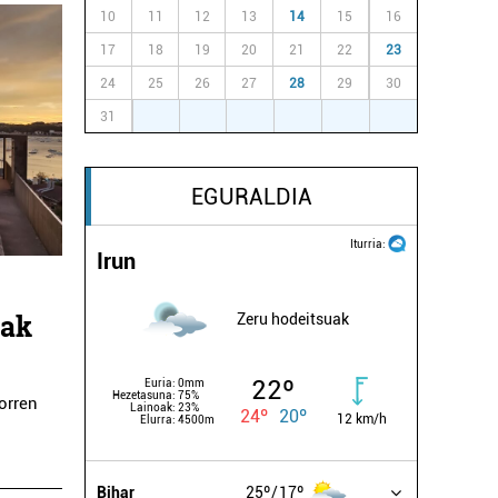
10
11
12
13
14
15
16
17
18
19
20
21
22
23
24
25
26
27
28
29
30
31
1
2
3
4
5
6
EGURALDIA
Iturria:
Irun
uak
Zeru hodeitsuak
22º
Euria:
0mm
Hezetasuna:
75%
orren
Lainoak:
23%
24º
20º
12 km/h
Elurra:
4500m
Bihar
25º
17º