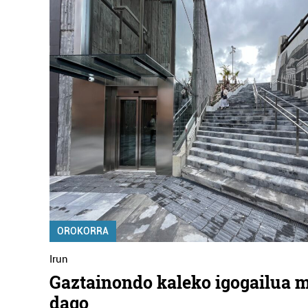
OROKORRA
Irun
Gaztainondo kaleko igogailua 
dago