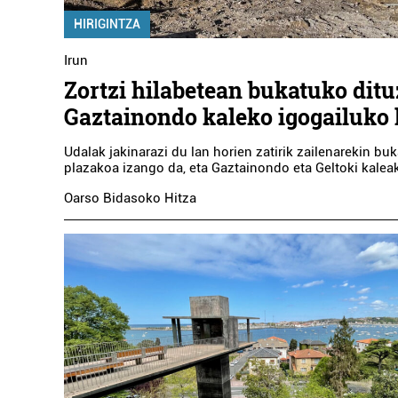
HIRIGINTZA
Irun
Zortzi hilabetean bukatuko ditu
Gaztainondo kaleko igogailuko
Udalak jakinarazi du lan horien zatirik zailenarekin buk
Arropa dendak
plazakoa izango da, eta Gaztainondo eta Geltoki kaleak
CASAMAYOR
Oarso Bidasoko Hitza
VAL
JANTZIGINTZAK
Errenteria-Orereta