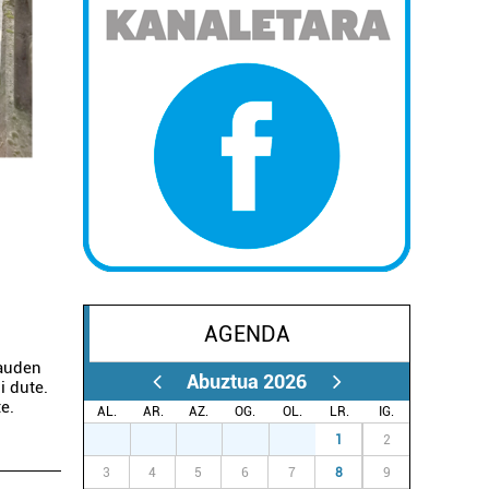
AGENDA
dauden
Abuztua 2026
i dute.
e.
AL.
AR.
AZ.
OG.
OL.
LR.
IG.
27
28
29
30
31
1
2
3
4
5
6
7
8
9