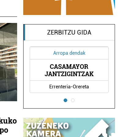
ZERBITZU GIDA
Argazkilaritza
VALENTIN FOTO-BIDEOA
K
Errenteria-Orereta
ekuko
npo