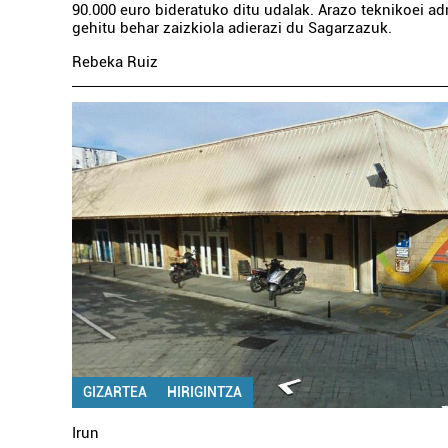
90.000 euro bideratuko ditu udalak. Arazo teknikoei ad
gehitu behar zaizkiola adierazi du Sagarzazuk.
Rebeka Ruiz
GIZARTEA
HIRIGINTZA
Irun