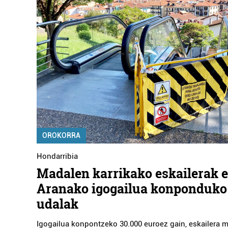
OROKORRA
Hondarribia
Madalen karrikako eskailerak e
Aranako igogailua konponduko
udalak
Igogailua konpontzeko 30.000 euroez gain, eskailera 