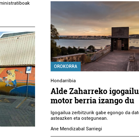
ministratiboak
OROKORRA
Hondarribia
Alde Zaharreko igogail
motor berria izango du
Igogailua zerbitzurik gabe egongo da dat
asteazken eta ostegunean.
Ane Mendizabal Sarriegi