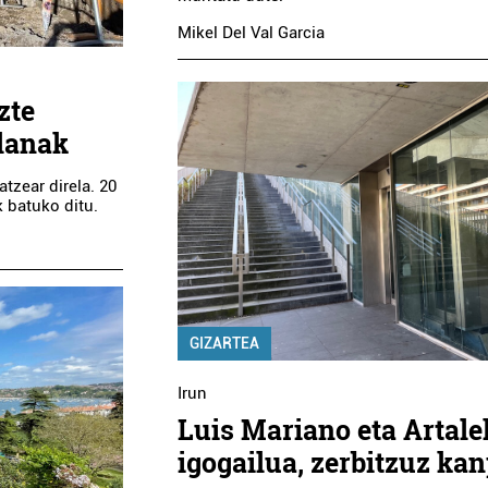
Mikel Del Val Garcia
zte
 lanak
atzear direla. 20
Argazkilaritza
Arropa dendak
 batuko ditu.
CASAMAYOR
ENTIN FOTO-BIDEOA
JANTZIGINTZA
Errenteria-Orereta
Errenteria-Orereta
GIZARTEA
Irun
Luis Mariano eta Artal
igogailua, zerbitzuz ka