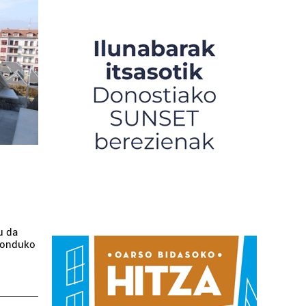
u da
nponduko