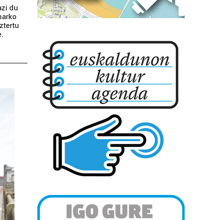
azi du
harko
ztertu
e.