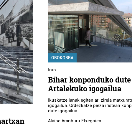
OROKORRA
Irun
Bihar konponduko dute
Artalekuko igogailua
Ikuskatze lanak egiten ari zirela matxurat
igogailua. Ordezkatze pieza iristean ko
dute igogailua.
martxan
Alaine Aranburu Etxegoien