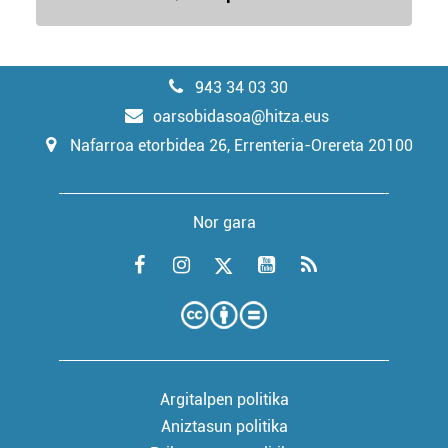
943 34 03 30
oarsobidasoa@hitza.eus
Nafarroa etorbidea 26, Errenteria-Orereta 20100
Nor gara
Argitalpen politika
Aniztasun politika