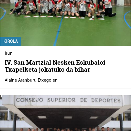
KIROLA
Irun
IV. San Martzial Nesken Eskubaloi
Txapelketa jokatuko da bihar
Alaine Aranburu Etxegoien