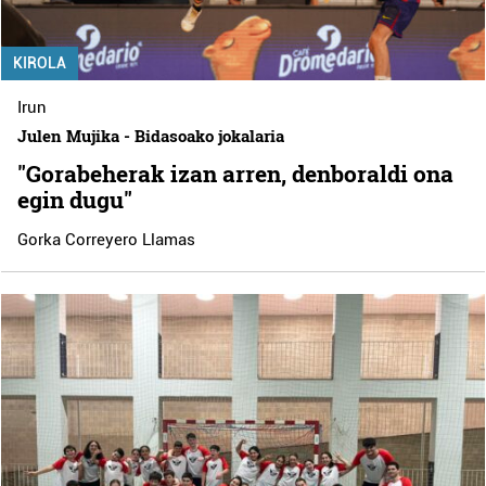
KIROLA
Irun
Julen Mujika - Bidasoako jokalaria
"Gorabeherak izan arren, denboraldi ona
egin dugu"
Gorka Correyero Llamas