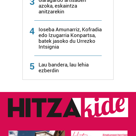
3
Garagardo artisauen
azoka, eskaintza
anitzarekin
4
Ioseba Amunarriz, Kofradia
edo Izugarria Konpartsa,
batek jasoko du Urrezko
Intsignia
5
Lau bandera, lau lehia
ezberdin