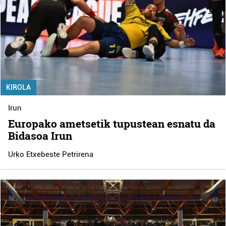
KIROLA
Irun
Europako ametsetik tupustean esnatu da
Bidasoa Irun
Urko Etxebeste Petrirena