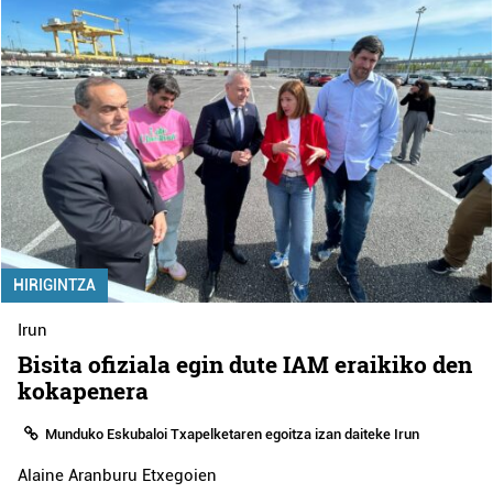
HIRIGINTZA
Irun
Bisita ofiziala egin dute IAM eraikiko den
kokapenera
Munduko Eskubaloi Txapelketaren egoitza izan daiteke Irun
Alaine Aranburu Etxegoien