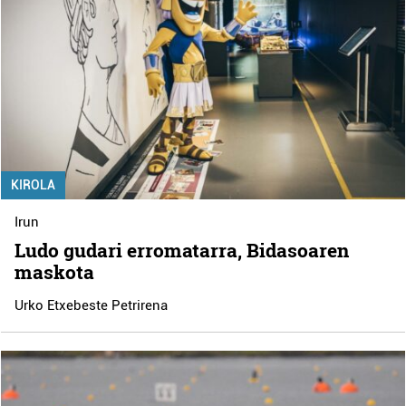
KIROLA
Irun
Ludo gudari erromatarra, Bidasoaren
maskota
Urko Etxebeste Petrirena