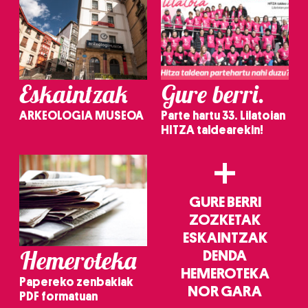
Eskaintzak
Gure berri.
ARKEOLOGIA MUSEOA
Parte hartu 33. Lilatoian
HITZA taldearekin!
+
GURE BERRI
ZOZKETAK
ESKAINTZAK
Hemeroteka
DENDA
HEMEROTEKA
Papereko zenbakiak
NOR GARA
PDF formatuan