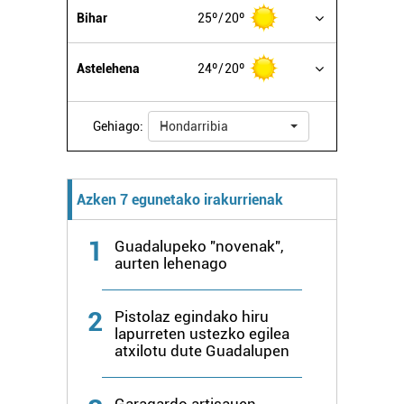
Bihar
25º
20º
Astelehena
24º
20º
Gehiago:
Hondarribia
Azken 7 egunetako irakurrienak
1
Guadalupeko "novenak",
aurten lehenago
2
Pistolaz egindako hiru
lapurreten ustezko egilea
atxilotu dute Guadalupen