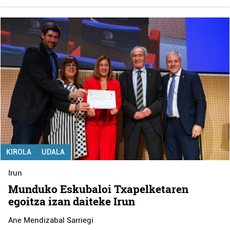
KIROLA
UDALA
Irun
Munduko Eskubaloi Txapelketaren
egoitza izan daiteke Irun
Ane Mendizabal Sarriegi