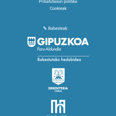
Pribatutasun politika
Cookieak
Babesleak: