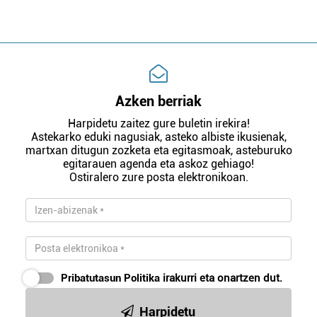
Azken berriak
Harpidetu zaitez gure buletin irekira!
Astekarko eduki nagusiak, asteko albiste ikusienak,
martxan ditugun zozketa eta egitasmoak, asteburuko
egitarauen agenda eta askoz gehiago!
Ostiralero zure posta elektronikoan.
Pribatutasun Politika
irakurri eta onartzen dut.
Harpidetu