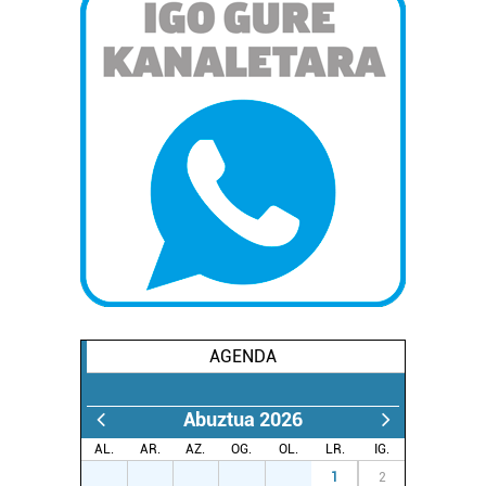
AGENDA
Abuztua 2026
AL.
AR.
AZ.
OG.
OL.
LR.
IG.
27
28
29
30
31
1
2