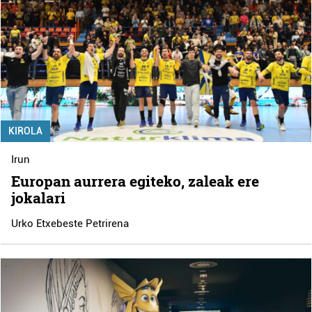
KIROLA
Irun
Europan aurrera egiteko, zaleak ere
jokalari
Urko Etxebeste Petrirena