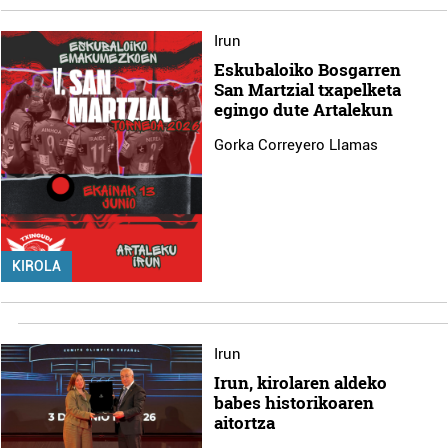
Irun
Eskubaloiko Bosgarren
San Martzial txapelketa
egingo dute Artalekun
Gorka Correyero Llamas
KIROLA
Irun
Irun, kirolaren aldeko
babes historikoaren
aitortza