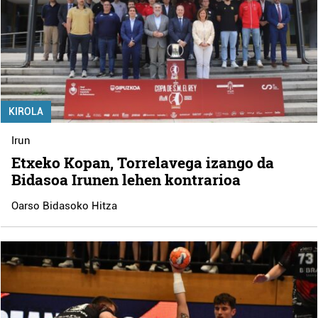
KIROLA
Irun
Etxeko Kopan, Torrelavega izango da
Bidasoa Irunen lehen kontrarioa
Oarso Bidasoko Hitza