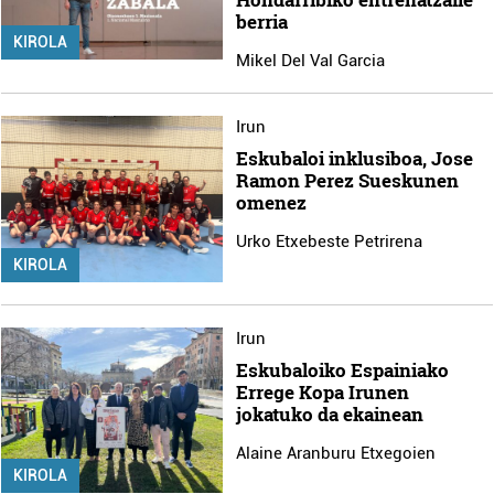
berria
KIROLA
Mikel Del Val Garcia
Irun
Eskubaloi inklusiboa, Jose
Ramon Perez Sueskunen
omenez
Urko Etxebeste Petrirena
KIROLA
Irun
Eskubaloiko Espainiako
Errege Kopa Irunen
jokatuko da ekainean
Alaine Aranburu Etxegoien
KIROLA