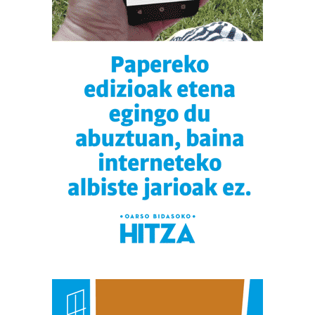
datuen atalean. Edozein unetan alda edo ken dezakezu
zure baimena Cookieen adierazpenean.
Webgune honek cookie propioak eta hirugarrenen cookie-
fitxategiak erabiltzen ditu. Zure esperientzia eta
zerbitzuak hobetzeko asmoz, cookie teknologiaz
baliatzen gara. Ohar hau onartuz gero, teknologia hori
erabiltzeko baimen esplizitua ematen diguzu.
Gehiago
irakurri