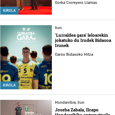
Gorka Correyero Llamas
KIROLA
Irun
'Lurraldea gara' leloarekin
jokatuko du Irudek Bidasoa
Irunek
Oarso Bidasoko Hitza
KIROLA
Hondarribia
,
Irun
Joseba Zabala, Ilcapo
Hondarribiko entrenatzaile