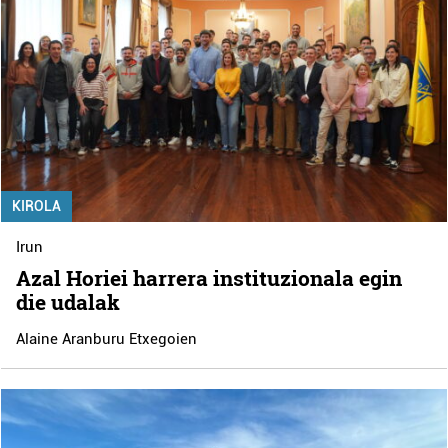
KIROLA
Irun
Azal Horiei harrera instituzionala egin
die udalak
Alaine Aranburu Etxegoien