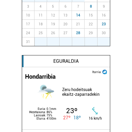
3
4
5
6
7
8
9
10
11
12
13
14
15
16
17
18
19
20
21
22
23
24
25
26
27
28
29
30
31
1
2
3
4
5
6
EGURALDIA
Iturria:
Hondarribia
Zeru hodeitsuak
ekaitz-zaparradekin
23º
Euria:
0.1mm
Hezetasuna:
86%
Lainoak:
75%
27º
18º
16 km/h
Elurra:
4100m