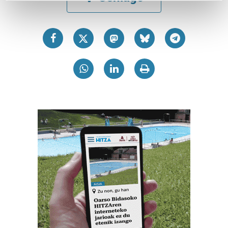
Find out more about how your personal data is processed
and set your preferences in the
details section
.
Guk eta gure bazkideek zure datu pertsonalak
prozesatzen ditugu, zure IP zenbakia, besteak beste,
teknologia erabiliz, cookieak adibidez, iragarki eta eduki
pertsonalizatuak eskaintzeko, iragarkiak eta edukia
neurtzeko, jendeari buruzko informazioa biltzeko eta
produktuak garatzeko. Zure datuak nork eta zertarako
erabiltzen dituen hauta dezakezu.
Bazkide batzuek ez dizute baimenik eskatzen, eta beren
interes komertzial legitimoetan babesten dira. Ikusi gure
bazkideen zerrenda, beren ustez zein helburutarako
duten interes legitimoa eta horren aurka nola egin
dezakezun ikusteko.
Lortu zure datu pertsonalak prozesatzeko moduari
buruzko informazio gehiago eta ezarri zure lehentasunak