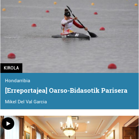
KIROLA
Hondarribia
[Erreportajea] Oarso-Bidasotik Parisera
Mikel Del Val Garcia