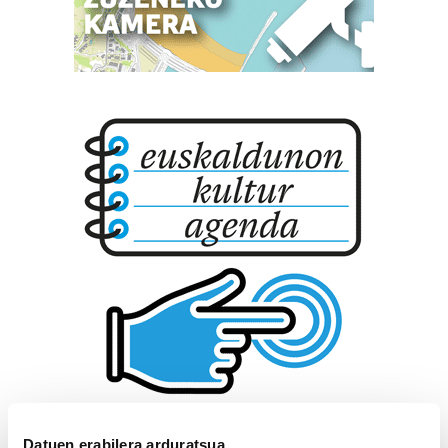
Datuen erabilera arduratsua