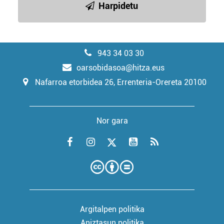
Harpidetu
943 34 03 30
oarsobidasoa@hitza.eus
Nafarroa etorbidea 26, Errenteria-Orereta 20100
Nor gara
Argitalpen politika
Aniztasun politika