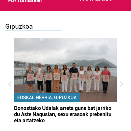
PDF formatuan
Gipuzkoa
EUSKAL HERRIA, GIPUZKOA
Donostiako Udalak arreta gune bat jarriko
Ur
du Aste Nagusian, sexu erasoak prebenitu
es
eta artatzeko
lu