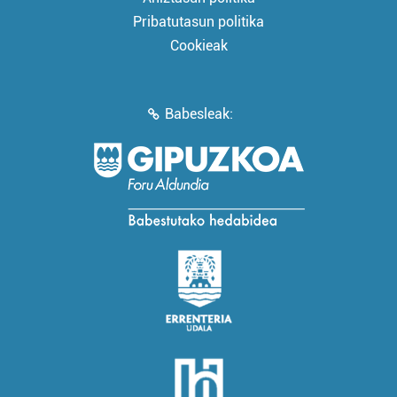
Pribatutasun politika
Cookieak
Babesleak: