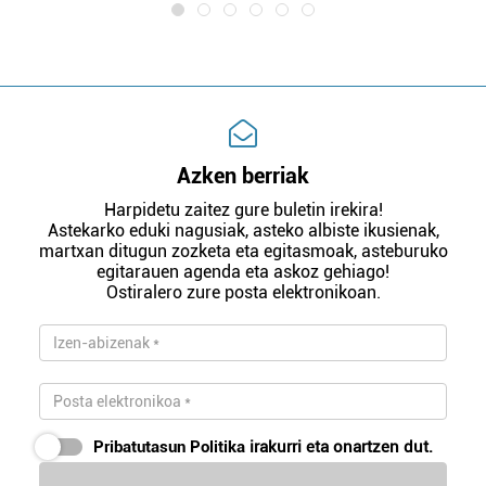
Azken berriak
Harpidetu zaitez gure buletin irekira!
Astekarko eduki nagusiak, asteko albiste ikusienak,
martxan ditugun zozketa eta egitasmoak, asteburuko
egitarauen agenda eta askoz gehiago!
Ostiralero zure posta elektronikoan.
Pribatutasun Politika
irakurri eta onartzen dut.