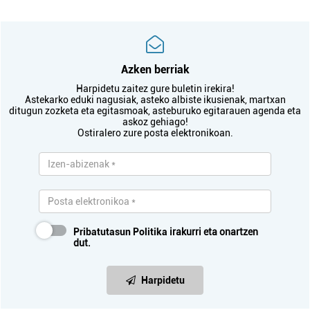
Azken berriak
Harpidetu zaitez gure buletin irekira!
Astekarko eduki nagusiak, asteko albiste ikusienak, martxan
ditugun zozketa eta egitasmoak, asteburuko egitarauen agenda eta
askoz gehiago!
Ostiralero zure posta elektronikoan.
Pribatutasun Politika
irakurri eta onartzen
dut.
Harpidetu