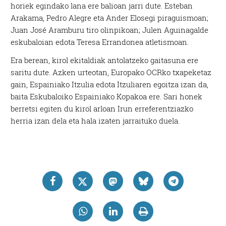
horiek egindako lana ere balioan jarri dute. Esteban
Arakama, Pedro Alegre eta Ander Elosegi piraguismoan;
Juan José Aramburu tiro olinpikoan; Julen Aguinagalde
eskubaloian edota Teresa Errandonea atletismoan.
Era berean, kirol ekitaldiak antolatzeko gaitasuna ere
saritu dute. Azken urteotan, Europako OCRko txapeketaz
gain, Espainiako Itzulia edota Itzuliaren egoitza izan da,
baita Eskubaloiko Espainiako Kopakoa ere. Sari honek
berretsi egiten du kirol arloan Irun erreferentziazko
herria izan dela eta hala izaten jarraituko duela.