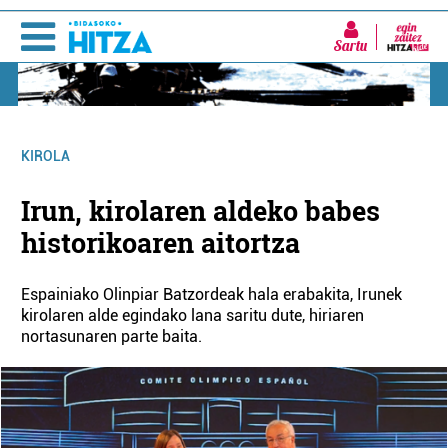
Sartu
KIROLA
Irun, kirolaren aldeko babes
historikoaren aitortza
Espainiako Olinpiar Batzordeak hala erabakita, Irunek
kirolaren alde egindako lana saritu dute, hiriaren
nortasunaren parte baita.