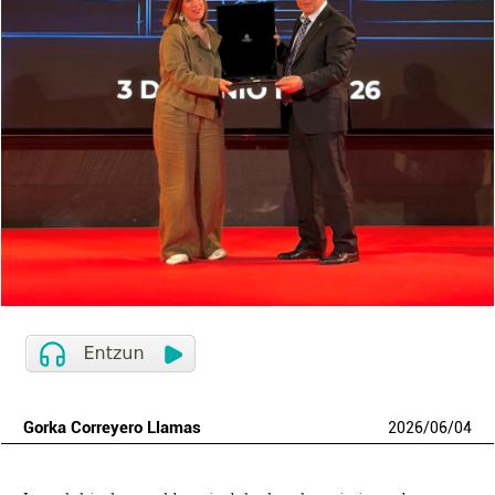
Gorka Correyero Llamas
2026
/
06
/
04