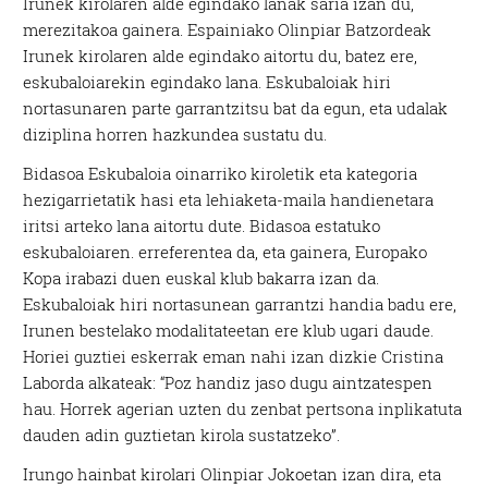
Irunek kirolaren alde egindako lanak saria izan du,
merezitakoa gainera. Espainiako Olinpiar Batzordeak
Irunek kirolaren alde egindako aitortu du, batez ere,
eskubaloiarekin egindako lana. Eskubaloiak hiri
nortasunaren parte garrantzitsu bat da egun, eta udalak
diziplina horren hazkundea sustatu du.
Bidasoa Eskubaloia oinarriko kiroletik eta kategoria
hezigarrietatik hasi eta lehiaketa-maila handienetara
iritsi arteko lana aitortu dute. Bidasoa estatuko
eskubaloiaren. erreferentea da, eta gainera, Europako
Kopa irabazi duen euskal klub bakarra izan da.
Eskubaloiak hiri nortasunean garrantzi handia badu ere,
Irunen bestelako modalitateetan ere klub ugari daude.
Horiei guztiei eskerrak eman nahi izan dizkie Cristina
Laborda alkateak: “Poz handiz jaso dugu aintzatespen
hau. Horrek agerian uzten du zenbat pertsona inplikatuta
dauden adin guztietan kirola sustatzeko”.
Irungo hainbat kirolari Olinpiar Jokoetan izan dira, eta