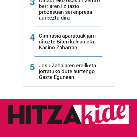
3
Oinaurreko osasun zentro
berriaren lizitazio
prozesuan sei enpresa
aurkeztu dira
4
Gimnasia aparatuak jarri
dituzte Biteri kalean eta
Kasino Zaharran
5
Josu Zabalaren erailketa
jorratuko dute aurtengo
Gazte Egunean