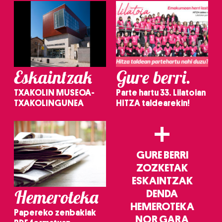
Eskaintzak
Gure berri.
TXAKOLIN MUSEOA-
Parte hartu 33. Lilatoian
TXAKOLINGUNEA
HITZA taldearekin!
+
GURE BERRI
ZOZKETAK
ESKAINTZAK
Hemeroteka
DENDA
HEMEROTEKA
Papereko zenbakiak
NOR GARA