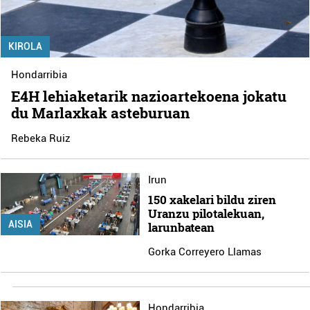
KIROLA
Hondarribia
E4H lehiaketarik nazioartekoena jokatu
du Marlaxkak asteburuan
Rebeka Ruiz
Irun
150 xakelari bildu ziren
Uranzu pilotalekuan,
AISIA
larunbatean
Gorka Correyero Llamas
Hondarribia