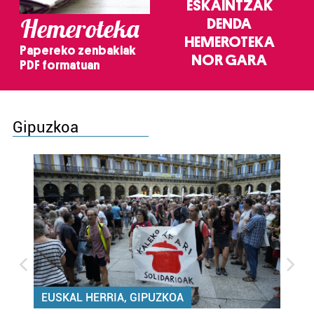
ESKAINTZAK
Hemeroteka
DENDA
HEMEROTEKA
Papereko zenbakiak
NOR GARA
PDF formatuan
Gipuzkoa
EUSKAL HERRIA, GIPUZKOA