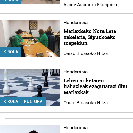
Alaine Aranburu Etxegoien
Hondarribia
Marlaxkako Nora Lera
xakelaria, Gipuzkoako
txapeldun
KIROLA
Oarso Bidasoko Hitza
Hondarribia
Lehen ariketaren
irabazleak ezagutarazi ditu
Marlaxkak
KIROLA
KULTURA
Oarso Bidasoko Hitza
Hondarribia