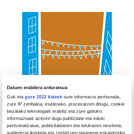
Datuen erabilera arduratsua
Guk eta
gure 1022 kideek
sure informacio pertsonala,
zure IP zenbakia, esaterako, prozesatzen ditugu, cookie
bezalako teknologiak erabiliz eta zure gailuko
informazioak azitzen dugu publizitate eta eduki
pertsonalizatua, publizitatearen eta edukiaren neurketa,
audientzia-ikerketa eta zerbitzuen garapena eskaintzeko.