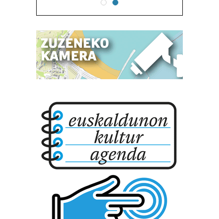
neurtzeko, jendeari buruzko informazioa biltzeko eta
produktuak garatzeko. Zure datuak nork eta zertarako
erabiltzen dituen hauta dezakezu.
Bazkide batzuek ez dizute baimenik eskatzen, eta beren
interes komertzial legitimoetan babesten dira. Ikusi gure
bazkideen zerrenda, beren ustez zein helburutarako
duten interes legitimoa eta horren aurka nola egin
dezakezun ikusteko.
Lortu zure datu pertsonalak prozesatzeko moduari
buruzko informazio gehiago eta ezarri zure lehentasunak
datuen atalean. Edozein unetan alda edo ken dezakezu
zure baimena Cookieen adierazpenean.
Webgune honek cookie propioak eta hirugarrenen cookie-
fitxategiak erabiltzen ditu. Zure esperientzia eta
zerbitzuak hobetzeko asmoz, cookie teknologiaz
baliatzen gara. Ohar hau onartuz gero, teknologia hori