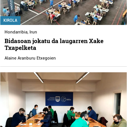
KIROLA
Hondarribia
,
Irun
Bidasoan jokatu da laugarren Xake
Txapelketa
Alaine Aranburu Etxegoien