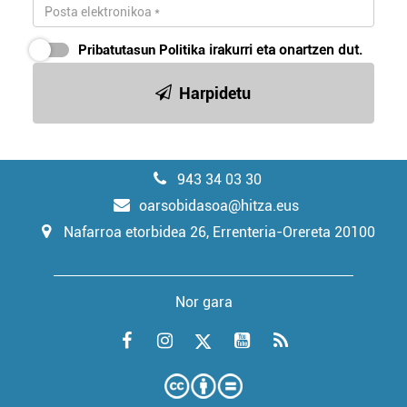
Pribatutasun Politika
irakurri eta onartzen dut.
Harpidetu
943 34 03 30
oarsobidasoa@hitza.eus
Nafarroa etorbidea 26, Errenteria-Orereta 20100
Nor gara