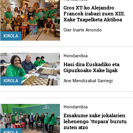
Gros XT-ko Alejandro
Francok irabazi zuen XIII.
Xake Txapelketa Aktiboa
Oier Iriarte Arrondo
KIROLA
Hondarribia
Hasi dira Euskadiko eta
Gipuzkoako Xake ligak
Ane Mendizabal Sarriegi
KIROLA
Hondarribia
Emakume xake jokalarien
lehenengo 'ttopara' burutu
zuten atzo
KIROLA