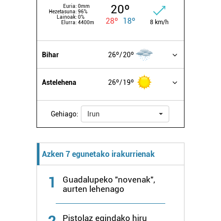
20º
Euria:
0mm
Hezetasuna:
96%
Lainoak:
0%
28º
18º
8 km/h
Elurra:
4400m
Bihar
26º
20º
Astelehena
26º
19º
Gehiago:
Irun
Azken 7 egunetako irakurrienak
1
Guadalupeko "novenak",
aurten lehenago
2
Pistolaz egindako hiru