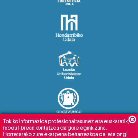
Tokiko informazioa profesionaltasunez eta euskaratik,
modu librean kontatzea da gure eginkizuna.
Horretarako zure ekarpena beharrezkoa da, eta ongi