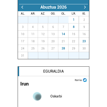
Abuztua 2026
AL.
AR.
AZ.
OG.
OL.
LR.
IG.
27
28
29
30
31
1
2
3
4
5
6
7
8
9
10
11
12
13
14
15
16
17
18
19
20
21
22
23
24
25
26
27
28
29
30
31
1
2
3
4
5
6
EGURALDIA
Iturria:
Irun
Oskarbi