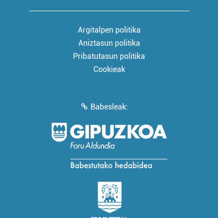
Argitalpen politika
Aniztasun politika
Pribatutasun politika
Cookieak
Babesleak: