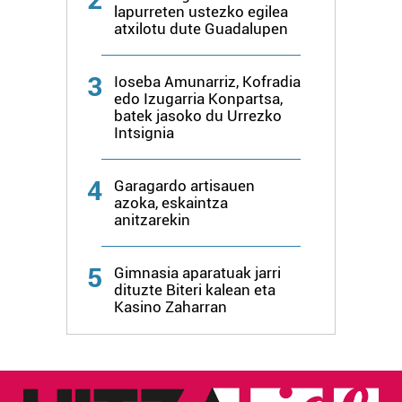
lapurreten ustezko egilea
atxilotu dute Guadalupen
3
Ioseba Amunarriz, Kofradia
edo Izugarria Konpartsa,
batek jasoko du Urrezko
Intsignia
4
Garagardo artisauen
azoka, eskaintza
anitzarekin
5
Gimnasia aparatuak jarri
dituzte Biteri kalean eta
Kasino Zaharran