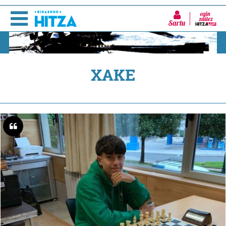
Sartu
XAKE