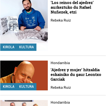
'Los reinos del ajedrez'
aurkeztuko du Rafael
Nuñezek, etzi
Rebeka Ruiz
KIROLA
KULTURA
Hondarribia
'Ajedrez y mujer' hitzaldia
eskainiko du gaur Leontxo
Garciak
KIROLA
KULTURA
Rebeka Ruiz
Hondarribia