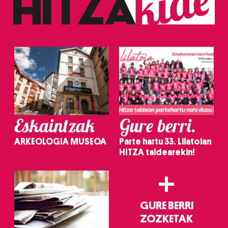
Eskaintzak
Gure berri.
ARKEOLOGIA MUSEOA
Parte hartu 33. Lilatoian
HITZA taldearekin!
+
GURE BERRI
ZOZKETAK