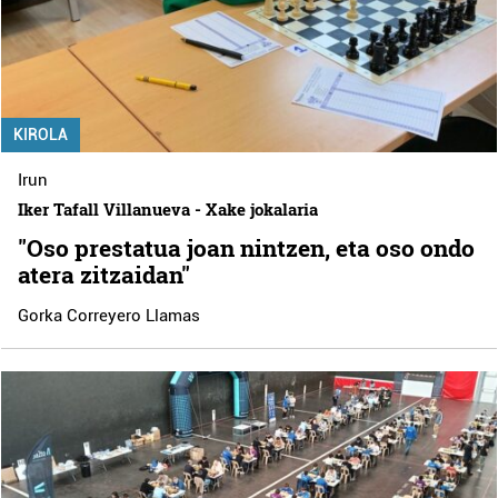
KIROLA
Irun
Iker Tafall Villanueva - Xake jokalaria
"Oso prestatua joan nintzen, eta oso ondo
atera zitzaidan"
Gorka Correyero Llamas