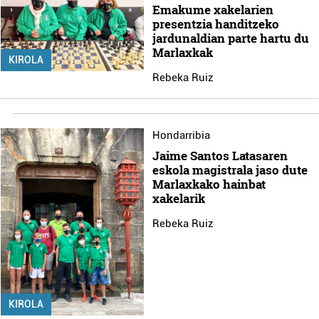
Emakume xakelarien
presentzia handitzeko
jardunaldian parte hartu du
Marlaxkak
KIROLA
Rebeka Ruiz
Hondarribia
Jaime Santos Latasaren
eskola magistrala jaso dute
Marlaxkako hainbat
xakelarik
Rebeka Ruiz
KIROLA