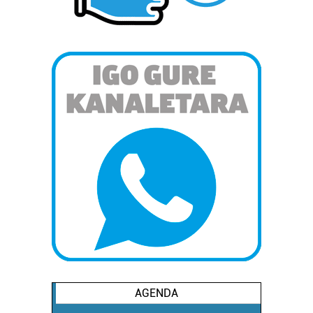
erabiltzeko baimen esplizitua ematen diguzu.
Gehiago
irakurri
AGENDA