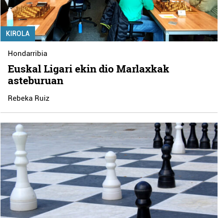
KIROLA
Hondarribia
Euskal Ligari ekin dio Marlaxkak
asteburuan
Rebeka Ruiz