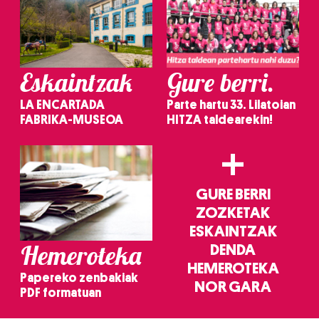
Eskaintzak
Gure berri.
LA ENCARTADA
Parte hartu 33. Lilatoian
FABRIKA-MUSEOA
HITZA taldearekin!
+
GURE BERRI
ZOZKETAK
ESKAINTZAK
Hemeroteka
DENDA
HEMEROTEKA
Papereko zenbakiak
NOR GARA
PDF formatuan