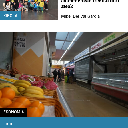
astelehenean irekiko ditu
ateak
KIROLA
Mikel Del Val Garcia
EKONOMIA
Irun