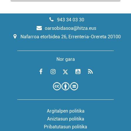
943 34 03 30
oarsobidasoa@hitza.eus
Nafarroa etorbidea 26, Errenteria-Orereta 20100
Nor gara
Argitalpen politika
Aniztasun politika
Pribatutasun politika