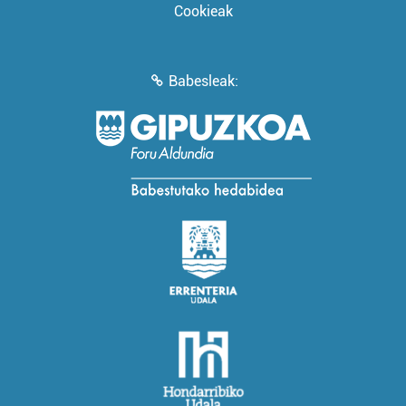
Cookieak
Babesleak: