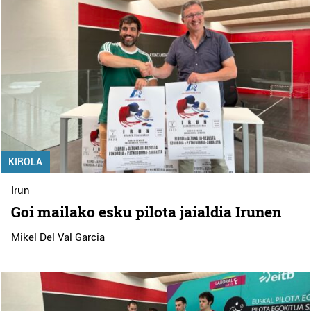
KIROLA
Irun
Goi mailako esku pilota jaialdia Irunen
Mikel Del Val Garcia