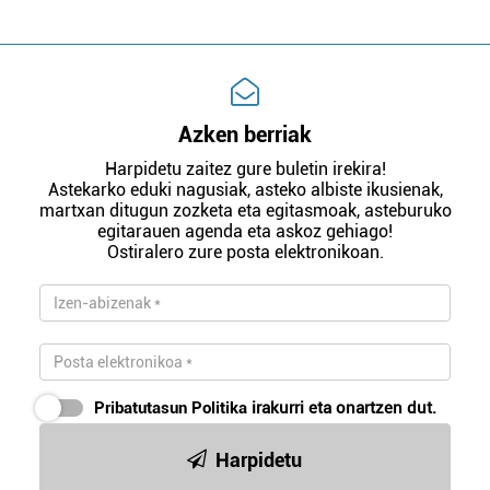
Azken berriak
Harpidetu zaitez gure buletin irekira!
Astekarko eduki nagusiak, asteko albiste ikusienak,
martxan ditugun zozketa eta egitasmoak, asteburuko
egitarauen agenda eta askoz gehiago!
Ostiralero zure posta elektronikoan.
Pribatutasun Politika
irakurri eta onartzen dut.
Harpidetu