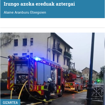
Irungo azoka ereduak aztergai
Alaine Aranburu Etxegoien
GIZARTEA