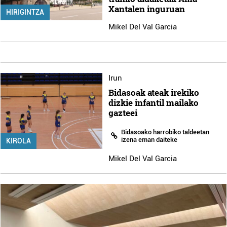
Xantalen inguruan
HIRIGINTZA
Mikel Del Val Garcia
Irun
Bidasoak ateak irekiko
dizkie infantil mailako
gazteei
Bidasoako harrobiko taldeetan
izena eman daiteke
KIROLA
Mikel Del Val Garcia