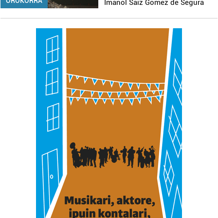
OROKORRA
Imanol Saiz Gomez de Segura
Bazkide batzuek ez dizute baimenik eskatzen, eta beren
interes komertzial legitimoetan babesten dira. Ikusi gure
bazkideen zerrenda, beren ustez zein helburutarako
duten interes legitimoa eta horren aurka nola egin
dezakezun ikusteko.
Lortu zure datu pertsonalak prozesatzeko moduari
buruzko informazio gehiago eta ezarri zure lehentasunak
datuen atalean. Edozein unetan alda edo ken dezakezu
zure baimena Cookieen adierazpenean.
Webgune honek cookie propioak eta hirugarrenen cookie-
fitxategiak erabiltzen ditu. Zure esperientzia eta
zerbitzuak hobetzeko asmoz, cookie teknologiaz
baliatzen gara. Ohar hau onartuz gero, teknologia hori
erabiltzeko baimen esplizitua ematen diguzu.
Gehiago
irakurri