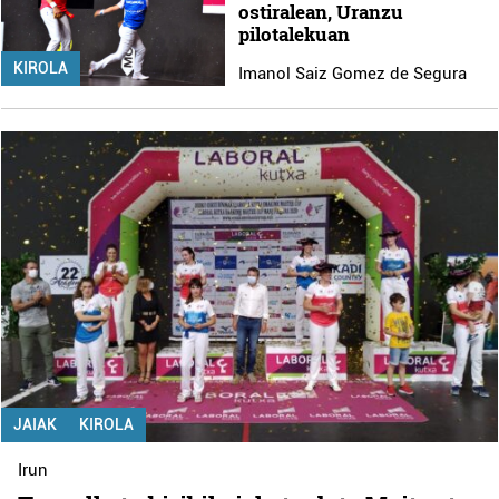
ostiralean, Uranzu
pilotalekuan
KIROLA
Imanol Saiz Gomez de Segura
JAIAK
KIROLA
Irun