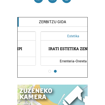
ZERBITZU GIDA
Estetika
I
IRATI ESTETIKA ZENTROA
Errenteria-Orereta