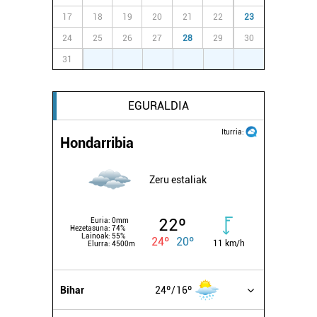
17
18
19
20
21
22
23
24
25
26
27
28
29
30
31
1
2
3
4
5
6
EGURALDIA
Iturria:
Hondarribia
Zeru estaliak
22º
Euria:
0mm
Hezetasuna:
74%
Lainoak:
55%
24º
20º
11 km/h
Elurra:
4500m
Bihar
24º
16º