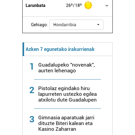
Larunbata
26º
18º
Gehiago:
Hondarribia
Azken 7 egunetako irakurrienak
1
Guadalupeko "novenak",
aurten lehenago
2
Pistolaz egindako hiru
lapurreten ustezko egilea
atxilotu dute Guadalupen
3
Gimnasia aparatuak jarri
dituzte Biteri kalean eta
Kasino Zaharran