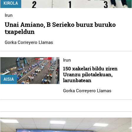
KIROLA
Irun
Unai Amiano, B Serieko buruz buruko
txapeldun
Gorka Correyero Llamas
Irun
150 xakelari bildu ziren
Uranzu pilotalekuan,
AISIA
larunbatean
Gorka Correyero Llamas