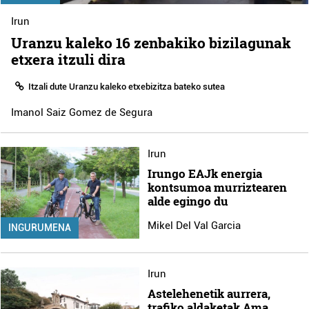
Irun
Uranzu kaleko 16 zenbakiko bizilagunak
etxera itzuli dira
Itzali dute Uranzu kaleko etxebizitza bateko sutea
Imanol Saiz Gomez de Segura
Irun
Irungo EAJk energia
kontsumoa murriztearen
alde egingo du
Mikel Del Val Garcia
INGURUMENA
Irun
Astelehenetik aurrera,
trafiko aldaketak Ama