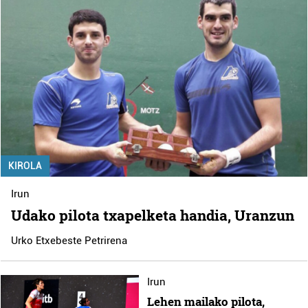
KIROLA
Irun
Udako pilota txapelketa handia, Uranzun
Urko Etxebeste Petrirena
Irun
Lehen mailako pilota,