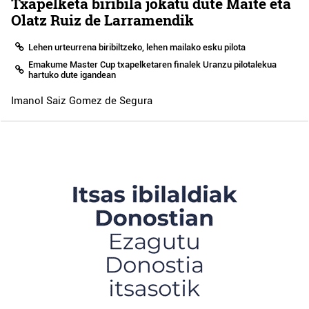
Txapelketa biribila jokatu dute Maite eta
Olatz Ruiz de Larramendik
Lehen urteurrena biribiltzeko, lehen mailako esku pilota
Emakume Master Cup txapelketaren finalek Uranzu pilotalekua
hartuko dute igandean
Imanol Saiz Gomez de Segura