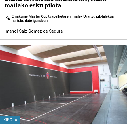
mailako esku pilota
Emakume Master Cup txapelketaren finalek Uranzu pilotalekua
hartuko dute igandean
Imanol Saiz Gomez de Segura
KIROLA