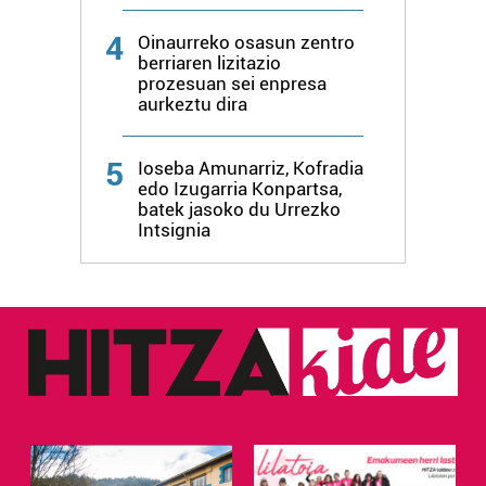
4
Oinaurreko osasun zentro
berriaren lizitazio
prozesuan sei enpresa
aurkeztu dira
5
Ioseba Amunarriz, Kofradia
edo Izugarria Konpartsa,
batek jasoko du Urrezko
Intsignia