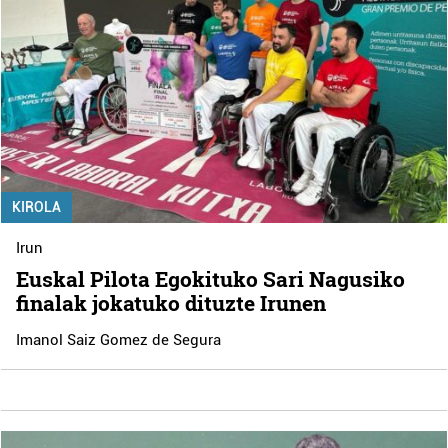
KIROLA
Irun
Euskal Pilota Egokituko Sari Nagusiko
finalak jokatuko dituzte Irunen
Imanol Saiz Gomez de Segura