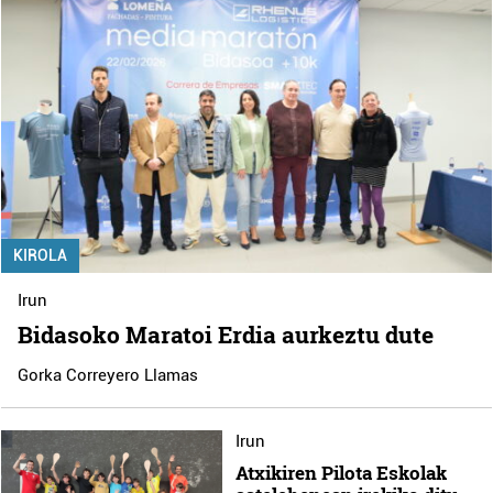
KIROLA
Irun
Bidasoko Maratoi Erdia aurkeztu dute
Gorka Correyero Llamas
Irun
Atxikiren Pilota Eskolak