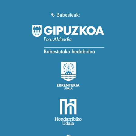
Babesleak: