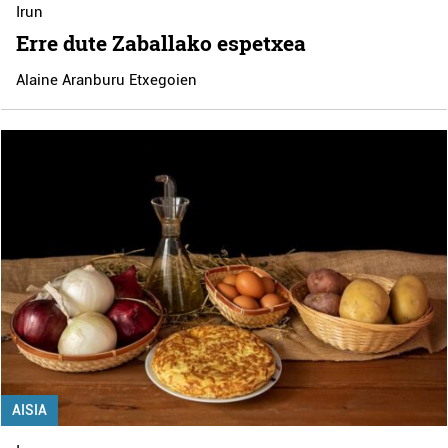
Irun
Erre dute Zaballako espetxea
Alaine Aranburu Etxegoien
AISIA