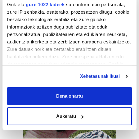
Guk eta
gure 1022 kideek
sure informacio pertsonala,
zure IP zenbakia, esaterako, prozesatzen ditugu, cookie
bezalako teknologiak erabiliz eta zure gailuko
informazioak azitzen dugu publizitate eta eduki
pertsonalizatua, publizitatearen eta edukiaren neurketa,
audientzia-ikerketa eta zerbitzuen garapena eskaintzeko.
Zure datuak nork eta zertarako erabiltzen dituen
hautatzeko aukera duzu. Zure onespena aldatzen edo
deuseztatzen ahal duzu edozein momentutan, Cookie
deklaraziotik edo Privacy triggerean klikatuz.
Xehetasunak ikusi
If you allow, we would also like to:
Collect information about your geographical
Dena onartu
location which can be accurate to within several
meters
Aukeratu
Identify your device by actively scanning it for
specific characteristics (fingerprinting)
Find out more about how your personal data is processed