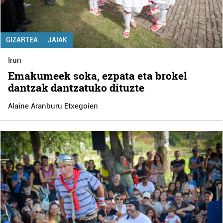
GIZARTEA
JAIAK
Irun
Emakumeek soka, ezpata eta brokel
dantzak dantzatuko dituzte
Alaine Aranburu Etxegoien