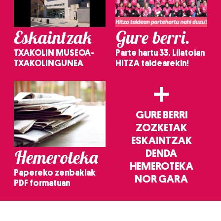
Eskaintzak
Gure berri.
TXAKOLIN MUSEOA-
Parte hartu 33. Lilatoian
TXAKOLINGUNEA
HITZA taldearekin!
+
GURE BERRI
ZOZKETAK
ESKAINTZAK
Hemeroteka
DENDA
HEMEROTEKA
Papereko zenbakiak
NOR GARA
PDF formatuan