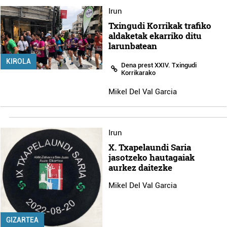
Irun
Txingudi Korrikak trafiko
aldaketak ekarriko ditu
larunbatean
KIROLA
Dena prest XXIV. Txingudi
Korrikarako
Mikel Del Val Garcia
Irun
X. Txapelaundi Saria
jasotzeko hautagaiak
aurkez daitezke
Mikel Del Val Garcia
GIZARTEA