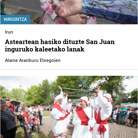
HIRIGINTZA
Irun
Asteartean hasiko dituzte San Juan
inguruko kaleetako lanak
Alaine Aranburu Etxegoien