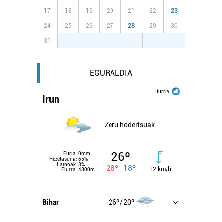
17
18
19
20
21
22
23
24
25
26
27
28
29
30
31
1
2
3
4
5
6
EGURALDIA
Iturria:
Irun
Zeru hodeitsuak
26º
Euria:
0mm
Hezetasuna:
65%
Lainoak:
3%
28º
18º
12 km/h
Elurra:
4300m
Bihar
26º
20º