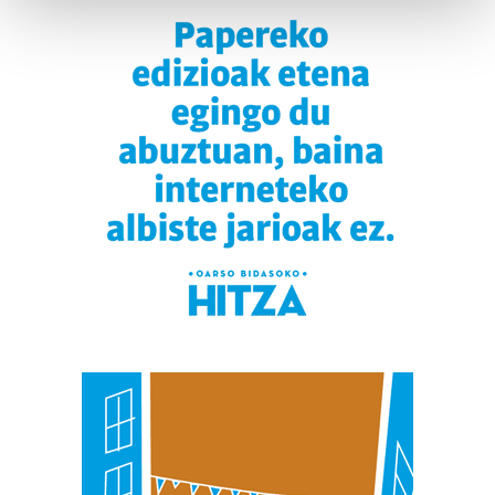
and set your preferences in the
details section
.
Guk eta gure bazkideek zure datu pertsonalak
prozesatzen ditugu, zure IP zenbakia, besteak beste,
teknologia erabiliz, cookieak adibidez, iragarki eta eduki
pertsonalizatuak eskaintzeko, iragarkiak eta edukia
neurtzeko, jendeari buruzko informazioa biltzeko eta
produktuak garatzeko. Zure datuak nork eta zertarako
erabiltzen dituen hauta dezakezu.
Bazkide batzuek ez dizute baimenik eskatzen, eta beren
interes komertzial legitimoetan babesten dira. Ikusi gure
bazkideen zerrenda, beren ustez zein helburutarako
duten interes legitimoa eta horren aurka nola egin
dezakezun ikusteko.
Lortu zure datu pertsonalak prozesatzeko moduari
buruzko informazio gehiago eta ezarri zure lehentasunak
datuen atalean. Edozein unetan alda edo ken dezakezu