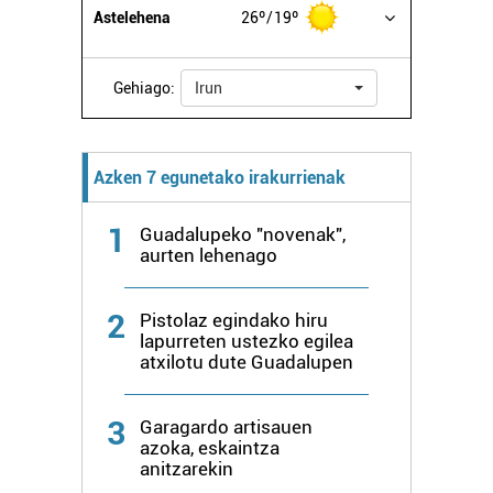
Astelehena
26º
19º
Gehiago:
Irun
Azken 7 egunetako irakurrienak
1
Guadalupeko "novenak",
aurten lehenago
2
Pistolaz egindako hiru
lapurreten ustezko egilea
atxilotu dute Guadalupen
3
Garagardo artisauen
azoka, eskaintza
anitzarekin