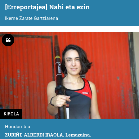
[Erreportajea] Nahi eta ezin
Ikerne Zarate Gartziarena
KIROLA
Hondarribia
ZURIÑE ALBERDI IRAOLA. Lemazaina.