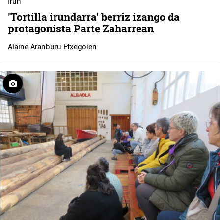
Irun
'Tortilla irundarra' berriz izango da
protagonista Parte Zaharrean
Alaine Aranburu Etxegoien