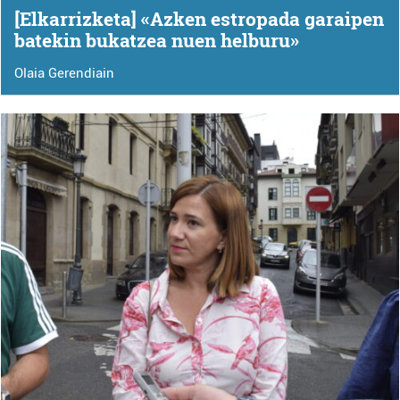
[Elkarrizketa] «Azken estropada garaipen
batekin bukatzea nuen helburu»
Olaia Gerendiain