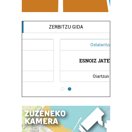
ZERBITZU GIDA
Ostalaritza
ESNOIZ JATETXEA
Oiartzun