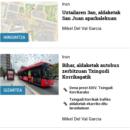
Irun
Uztailaren 3an, aldaketak
San Juan aparkalekuan
Mikel Del Val Garcia
HIRIGINTZA
Irun
Bihar, aldaketak autobus
zerbitzuan Txingudi
Korrikagatik
Dena prest XXIV. Txingudi
GIZARTEA
Korrikarako
Txingudi Korrikak trafiko
aldaketak ekarriko ditu
larunbatean
Mikel Del Val Garcia