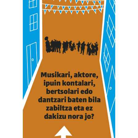
zure baimena Cookieen adierazpenean.
Webgune honek cookie propioak eta hirugarrenen cookie-
fitxategiak erabiltzen ditu. Zure esperientzia eta
zerbitzuak hobetzeko asmoz, cookie teknologiaz
baliatzen gara. Ohar hau onartuz gero, teknologia hori
erabiltzeko baimen esplizitua ematen diguzu.
Gehiago
irakurri