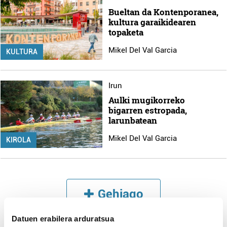
Bueltan da Kontenporanea,
kultura garaikidearen
topaketa
Mikel Del Val Garcia
KULTURA
Irun
Aulki mugikorreko
bigarren estropada,
larunbatean
Mikel Del Val Garcia
KIROLA
Gehiago
Datuen erabilera arduratsua