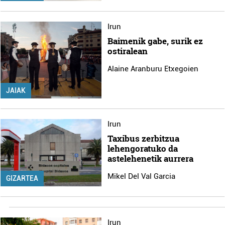
Irun
Baimenik gabe, surik ez
ostiralean
Alaine Aranburu Etxegoien
JAIAK
Irun
Taxibus zerbitzua
lehengoratuko da
astelehenetik aurrera
Mikel Del Val Garcia
GIZARTEA
Irun