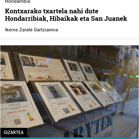
Hondarribia
Kontxarako txartela nahi dute
Hondarribiak, Hibaikak eta San Juanek
Ikerne Zarate Gartziarena
GIZARTEA