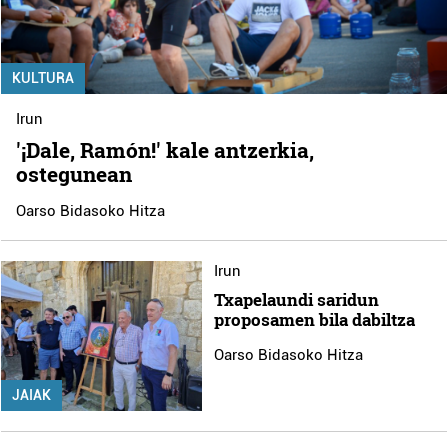
KULTURA
Irun
'¡Dale, Ramón!' kale antzerkia,
ostegunean
Oarso Bidasoko Hitza
Irun
Txapelaundi saridun
proposamen bila dabiltza
Oarso Bidasoko Hitza
JAIAK