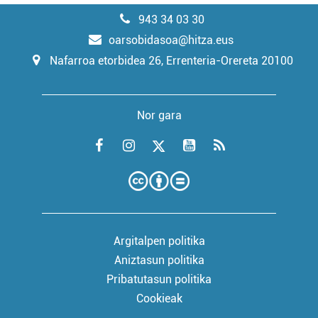
943 34 03 30
oarsobidasoa@hitza.eus
Nafarroa etorbidea 26, Errenteria-Orereta 20100
Nor gara
Argitalpen politika
Aniztasun politika
Pribatutasun politika
Cookieak