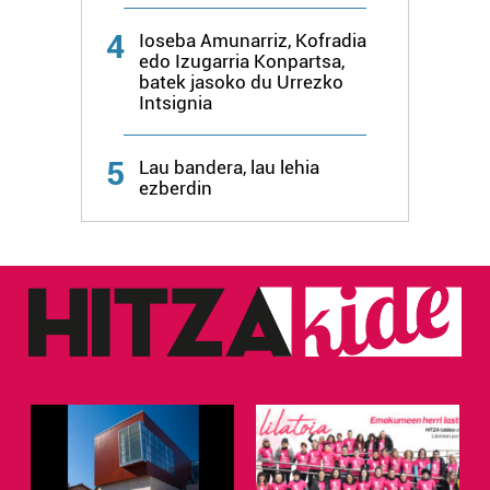
4
Ioseba Amunarriz, Kofradia
edo Izugarria Konpartsa,
batek jasoko du Urrezko
Intsignia
5
Lau bandera, lau lehia
ezberdin