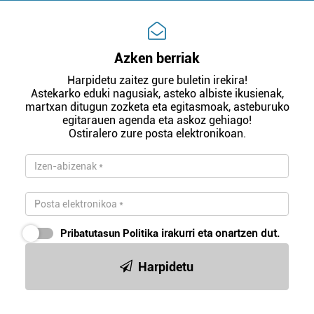
Azken berriak
Harpidetu zaitez gure buletin irekira!
Astekarko eduki nagusiak, asteko albiste ikusienak,
martxan ditugun zozketa eta egitasmoak, asteburuko
egitarauen agenda eta askoz gehiago!
Ostiralero zure posta elektronikoan.
Pribatutasun Politika
irakurri eta onartzen dut.
Harpidetu