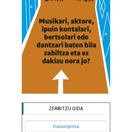
ZERBITZU GIDA
Osasungintza
Os