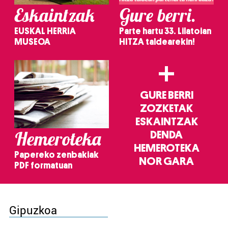
Eskaintzak
Gure berri.
EUSKAL HERRIA
Parte hartu 33. Lilatoian
MUSEOA
HITZA taldearekin!
+
GURE BERRI
ZOZKETAK
ESKAINTZAK
Hemeroteka
DENDA
HEMEROTEKA
Papereko zenbakiak
NOR GARA
PDF formatuan
Gipuzkoa