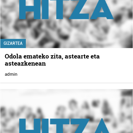
GIZARTEA
Odola emateko zita, astearte eta
asteazkenean
admin