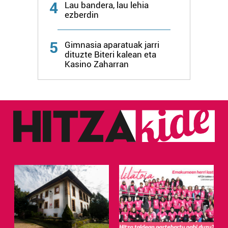
4
Lau bandera, lau lehia
ezberdin
5
Gimnasia aparatuak jarri
dituzte Biteri kalean eta
Kasino Zaharran