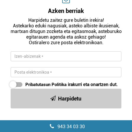
Azken berriak
Harpidetu zaitez gure buletin irekira!
Astekarko eduki nagusiak, asteko albiste ikusienak,
martxan ditugun zozketa eta egitasmoak, asteburuko
egitarauen agenda eta askoz gehiago!
Ostiralero zure posta elektronikoan.
Pribatutasun Politika
irakurri eta onartzen dut.
Harpidetu
943 34 03 30