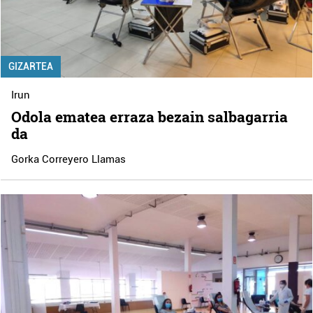
GIZARTEA
Irun
Odola ematea erraza bezain salbagarria
da
Gorka Correyero Llamas