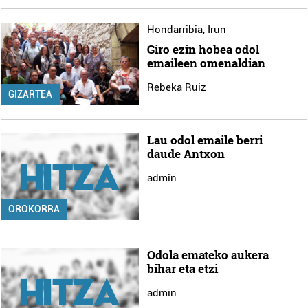
Hondarribia
,
Irun
Giro ezin hobea odol
emaileen omenaldian
Rebeka Ruiz
GIZARTEA
Lau odol emaile berri
daude Antxon
admin
OROKORRA
Odola emateko aukera
bihar eta etzi
admin