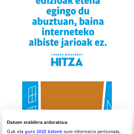
Datuen erabilera arduratsua
Guk eta
gure 1022 kideek
sure informacio pertsonala,