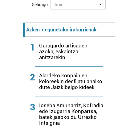
Gehiago:
Irun
Azken 7 egunetako irakurrienak
1
Garagardo artisauen
azoka, eskaintza
anitzarekin
2
Alardeko konpainien
koloreekin desfilatu ahalko
dute Jaizkibelgo kideek
3
Ioseba Amunarriz, Kofradia
edo Izugarria Konpartsa,
batek jasoko du Urrezko
Intsignia