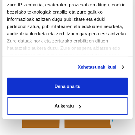
zure IP zenbakia, esaterako, prozesatzen ditugu, cookie
bezalako teknologiak erabiliz eta zure gailuko
informazioak azitzen dugu publizitate eta eduki
pertsonalizatua, publizitatearen eta edukiaren neurketa,
audientzia-ikerketa eta zerbitzuen garapena eskaintzeko.
Zure datuak nork eta zertarako erabiltzen dituen
hautatzeko aukera duzu. Zure onespena aldatzen edo
deuseztatzen ahal duzu edozein momentutan, Cookie
deklaraziotik edo Privacy triggerean klikatuz.
Xehetasunak ikusi
If you allow, we would also like to:
Collect information about your geographical
Dena onartu
location which can be accurate to within several
meters
Aukeratu
Identify your device by actively scanning it for
specific characteristics (fingerprinting)
Find out more about how your personal data is processed
and set your preferences in the
details section
.