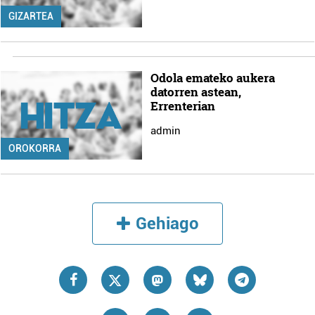
GIZARTEA
Odola emateko aukera
datorren astean,
Errenterian
admin
OROKORRA
Gehiago