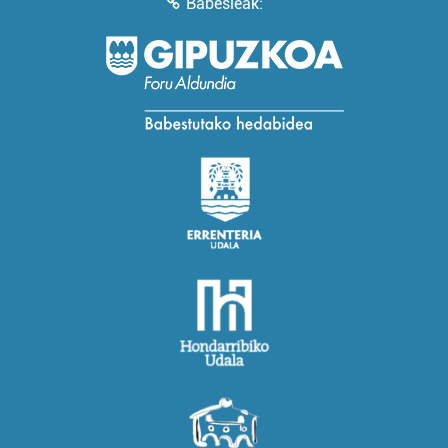
Babesleak: