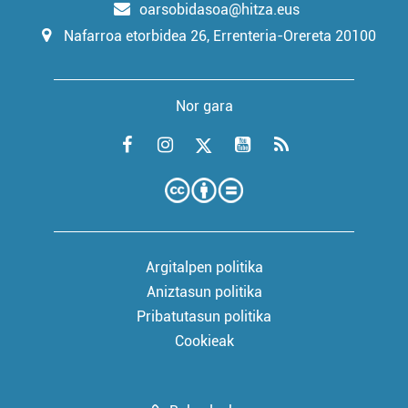
oarsobidasoa@hitza.eus
Nafarroa etorbidea 26, Errenteria-Orereta 20100
Nor gara
Argitalpen politika
Aniztasun politika
Pribatutasun politika
Cookieak