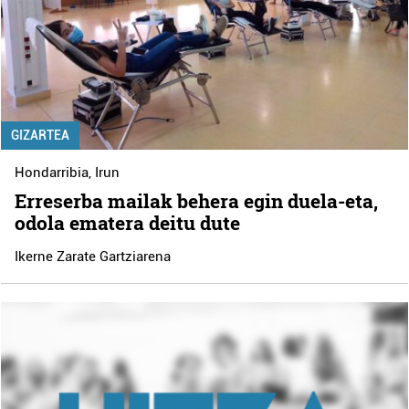
GIZARTEA
Hondarribia
,
Irun
Erreserba mailak behera egin duela-eta,
odola ematera deitu dute
Ikerne Zarate Gartziarena