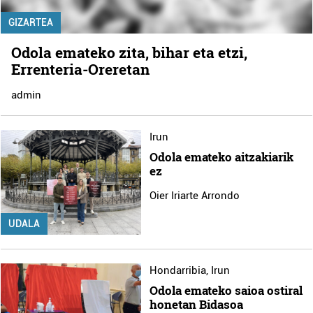
GIZARTEA
Odola emateko zita, bihar eta etzi,
Errenteria-Oreretan
admin
Irun
Odola emateko aitzakiarik
ez
Oier Iriarte Arrondo
UDALA
Hondarribia
,
Irun
Odola emateko saioa ostiral
honetan Bidasoa