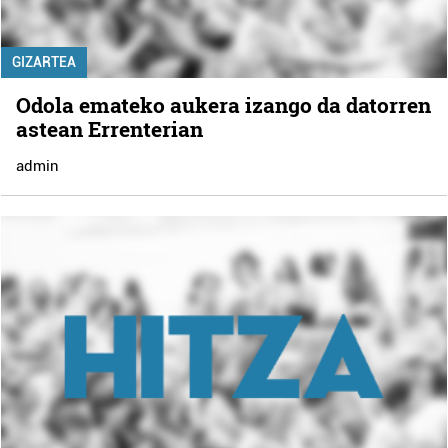
GIZARTEA
Odola emateko aukera izango da datorren
astean Errenterian
admin