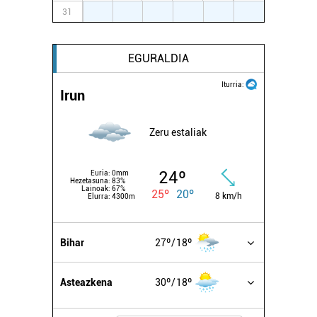
31
1
2
3
4
5
6
EGURALDIA
Iturria:
Irun
Zeru estaliak
24º
Euria:
0mm
Hezetasuna:
83%
Lainoak:
67%
25º
20º
8 km/h
Elurra:
4300m
Bihar
27º
18º
Asteazkena
30º
18º