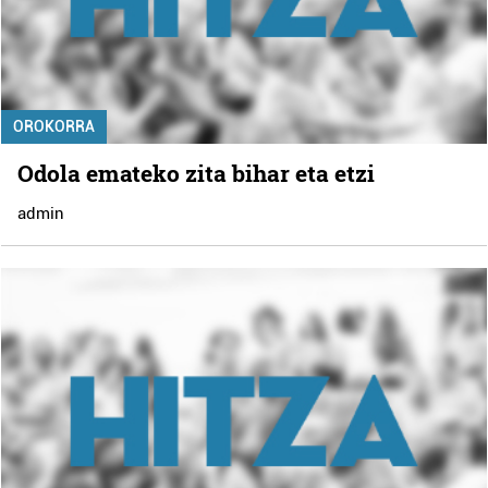
OROKORRA
Odola emateko zita bihar eta etzi
admin