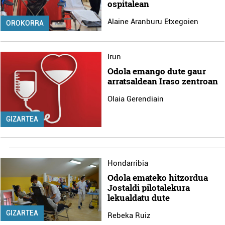
ospitalean
Alaine Aranburu Etxegoien
OROKORRA
Irun
Odola emango dute gaur
arratsaldean Iraso zentroan
Olaia Gerendiain
GIZARTEA
Hondarribia
Odola emateko hitzordua
Jostaldi pilotalekura
lekualdatu dute
GIZARTEA
Rebeka Ruiz