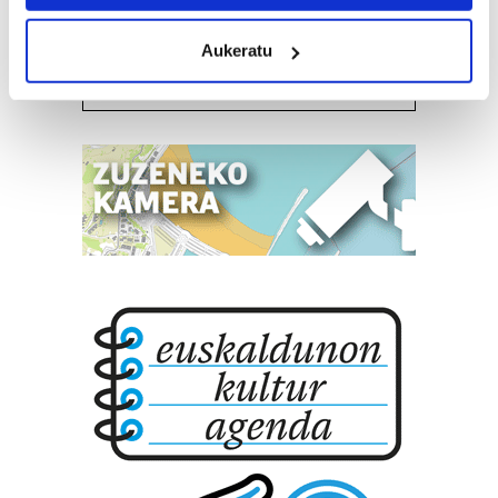
location which can be accurate to within several
meters
Pasaia
Aukeratu
Identify your device by actively scanning it for
specific characteristics (fingerprinting)
Find out more about how your personal data is processed
and set your preferences in the
details section
.
Guk eta gure bazkideek zure datu pertsonalak
prozesatzen ditugu, zure IP zenbakia, besteak beste,
teknologia erabiliz, cookieak adibidez, iragarki eta eduki
pertsonalizatuak eskaintzeko, iragarkiak eta edukia
neurtzeko, jendeari buruzko informazioa biltzeko eta
produktuak garatzeko. Zure datuak nork eta zertarako
erabiltzen dituen hauta dezakezu.
Bazkide batzuek ez dizute baimenik eskatzen, eta beren
interes komertzial legitimoetan babesten dira. Ikusi gure
bazkideen zerrenda, beren ustez zein helburutarako
duten interes legitimoa eta horren aurka nola egin