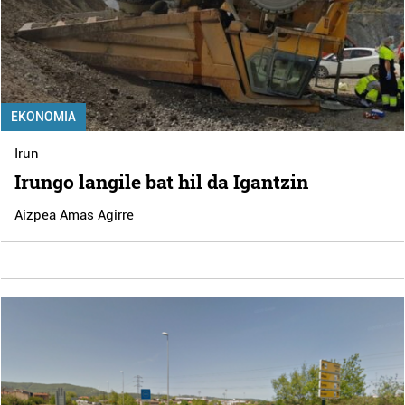
EKONOMIA
Irun
Irungo langile bat hil da Igantzin
Aizpea Amas Agirre