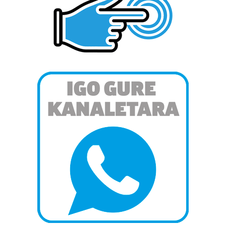
dezakezun ikusteko.
Lortu zure datu pertsonalak prozesatzeko moduari
buruzko informazio gehiago eta ezarri zure lehentasunak
datuen atalean. Edozein unetan alda edo ken dezakezu
zure baimena Cookieen adierazpenean.
Webgune honek cookie propioak eta hirugarrenen cookie-
fitxategiak erabiltzen ditu. Zure esperientzia eta
zerbitzuak hobetzeko asmoz, cookie teknologiaz
baliatzen gara. Ohar hau onartuz gero, teknologia hori
erabiltzeko baimen esplizitua ematen diguzu.
Gehiago
irakurri