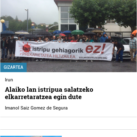
GIZARTEA
Irun
Alaiko lan istripua salatzeko
elkarretaratzea egin dute
Imanol Saiz Gomez de Segura