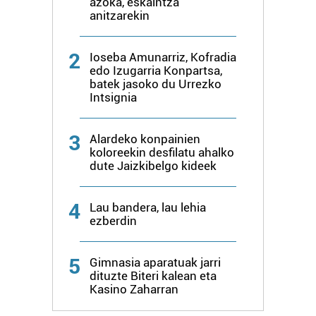
azoka, eskaintza
anitzarekin
2
Ioseba Amunarriz, Kofradia
edo Izugarria Konpartsa,
batek jasoko du Urrezko
Intsignia
3
Alardeko konpainien
koloreekin desfilatu ahalko
dute Jaizkibelgo kideek
4
Lau bandera, lau lehia
ezberdin
5
Gimnasia aparatuak jarri
dituzte Biteri kalean eta
Kasino Zaharran