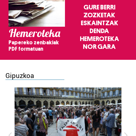
GURE BERRI
ZOZKETAK
ESKAINTZAK
Hemeroteka
DENDA
HEMEROTEKA
Papereko zenbakiak
NOR GARA
PDF formatuan
Gipuzkoa