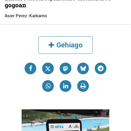
gogoan
Asier Perez-Karkamo
Gehiago