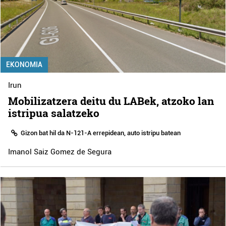
EKONOMIA
Irun
Mobilizatzera deitu du LABek, atzoko lan
istripua salatzeko
Gizon bat hil da N-121-A errepidean, auto istripu batean
Imanol Saiz Gomez de Segura