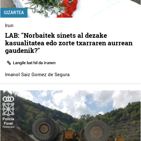
GIZARTEA
Irun
LAB: "Norbaitek sinets al dezake
kasualitatea edo zorte txarraren aurrean
gaudenik?"
Langile bat hil da Irunen
Imanol Saiz Gomez de Segura