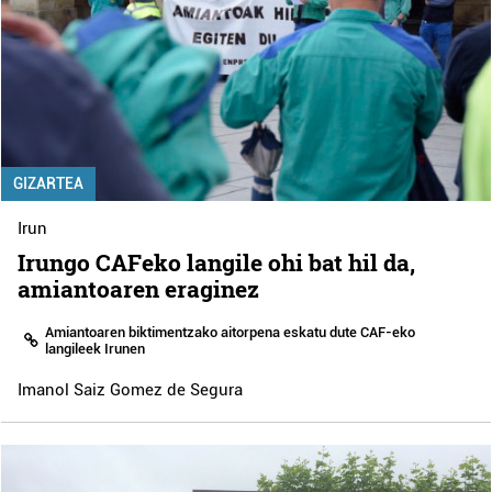
GIZARTEA
Irun
Irungo CAFeko langile ohi bat hil da,
amiantoaren eraginez
Amiantoaren biktimentzako aitorpena eskatu dute CAF-eko
langileek Irunen
Imanol Saiz Gomez de Segura