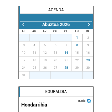
AGENDA
Abuztua 2026
AL.
AR.
AZ.
OG.
OL.
LR.
IG.
27
28
29
30
31
1
2
3
4
5
6
7
8
9
10
11
12
13
14
15
16
17
18
19
20
21
22
23
24
25
26
27
28
29
30
31
1
2
3
4
5
6
EGURALDIA
Iturria:
Hondarribia