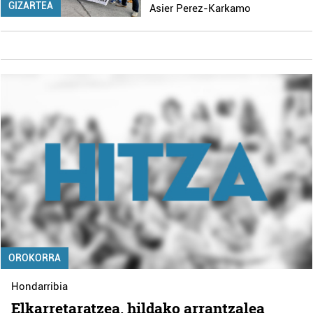
GIZARTEA
Asier Perez-Karkamo
OROKORRA
Hondarribia
Elkarretaratzea, hildako arrantzalea