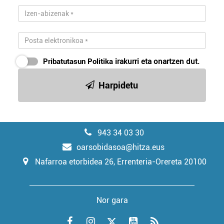
Pribatutasun Politika
irakurri eta onartzen dut.
Harpidetu
943 34 03 30
oarsobidasoa@hitza.eus
Nafarroa etorbidea 26, Errenteria-Orereta 20100
Nor gara