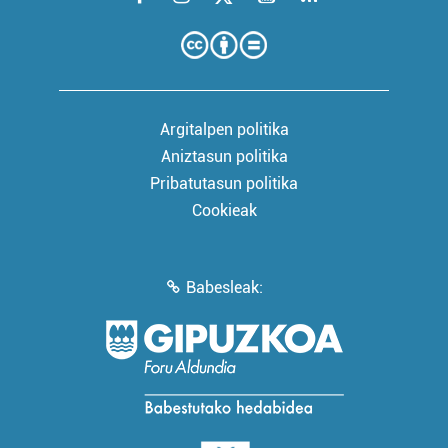
Argitalpen politika
Aniztasun politika
Pribatutasun politika
Cookieak
Babesleak: