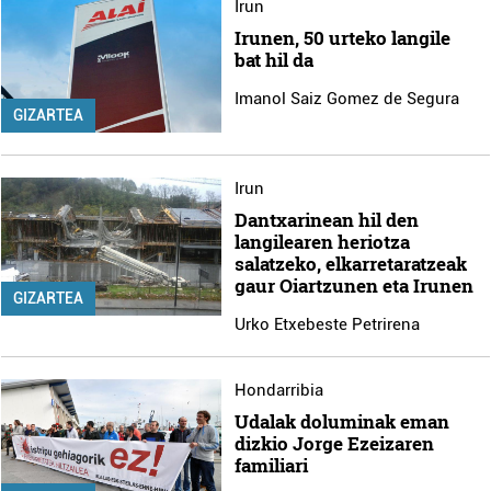
Irun
Irunen, 50 urteko langile
bat hil da
Imanol Saiz Gomez de Segura
GIZARTEA
Irun
Dantxarinean hil den
langilearen heriotza
salatzeko, elkarretaratzeak
gaur Oiartzunen eta Irunen
GIZARTEA
Urko Etxebeste Petrirena
Hondarribia
Udalak doluminak eman
dizkio Jorge Ezeizaren
familiari