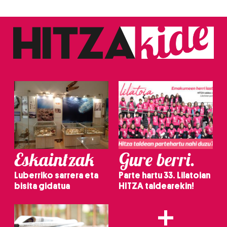
Eskaintzak
Gure berri.
Luberriko sarrera eta
Parte hartu 33. Lilatoian
bisita gidatua
HITZA taldearekin!
+