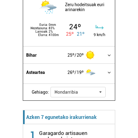
Zeru hodeitsuak euri
arinarekin
24º
Euria:
0mm
Hezetasuna:
83%
Lainoak:
2%
25º
21º
9 km/h
Elurra:
4100m
Bihar
25º
20º
Asteartea
26º
19º
Gehiago:
Hondarribia
Azken 7 egunetako irakurrienak
1
Garagardo artisauen