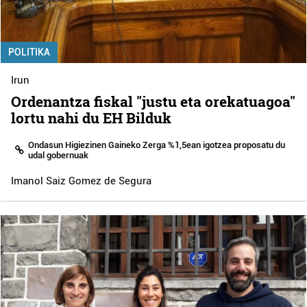
POLITIKA
Irun
Ordenantza fiskal "justu eta orekatuagoa"
lortu nahi du EH Bilduk
Ondasun Higiezinen Gaineko Zerga %1,5ean igotzea proposatu du
udal gobernuak
Imanol Saiz Gomez de Segura