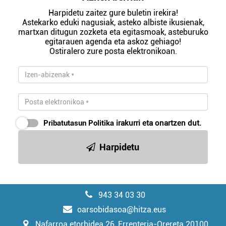
Harpidetu zaitez gure buletin irekira!
Astekarko eduki nagusiak, asteko albiste ikusienak,
martxan ditugun zozketa eta egitasmoak, asteburuko
egitarauen agenda eta askoz gehiago!
Ostiralero zure posta elektronikoan.
Pribatutasun Politika
irakurri eta onartzen dut.
Harpidetu
943 34 03 30
oarsobidasoa@hitza.eus
Nafarroa etorbidea 26, Errenteria-Orereta 20100