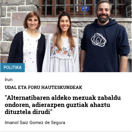
POLITIKA
Irun
UDAL ETA FORU HAUTESKUNDEAK
"Alternatibaren aldeko mezuak zabaldu
ondoren, adierazpen guztiak ahaztu
dituztela dirudi"
Imanol Saiz Gomez de Segura