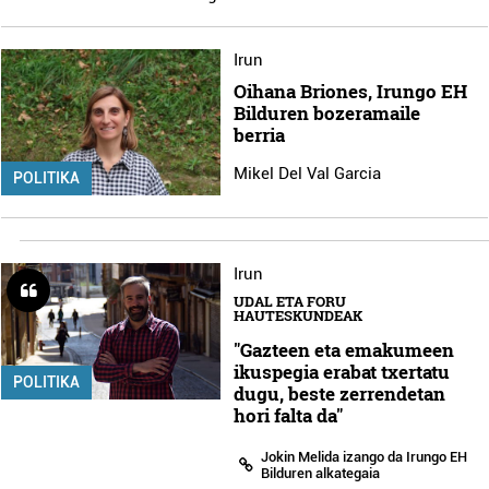
Irun
Oihana Briones, Irungo EH
Bilduren bozeramaile
berria
Mikel Del Val Garcia
POLITIKA
Irun
UDAL ETA FORU
HAUTESKUNDEAK
"Gazteen eta emakumeen
ikuspegia erabat txertatu
POLITIKA
dugu, beste zerrendetan
hori falta da"
Jokin Melida izango da Irungo EH
Bilduren alkategaia