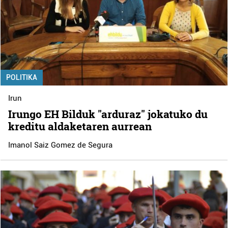
POLITIKA
Irun
Irungo EH Bilduk "arduraz" jokatuko du
kreditu aldaketaren aurrean
Imanol Saiz Gomez de Segura