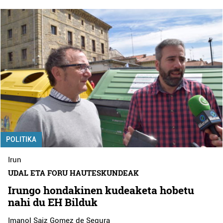
POLITIKA
Irun
UDAL ETA FORU HAUTESKUNDEAK
Irungo hondakinen kudeaketa hobetu
nahi du EH Bilduk
Imanol Saiz Gomez de Segura