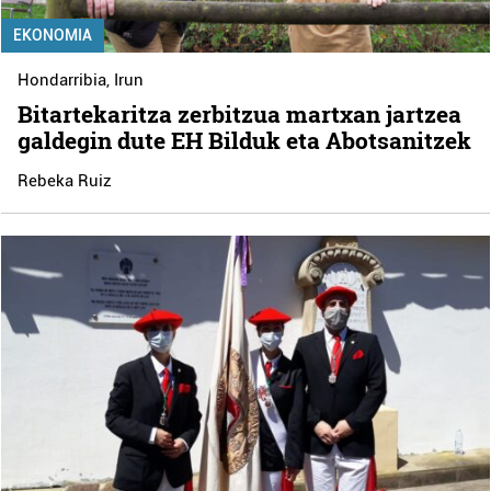
EKONOMIA
Hondarribia
,
Irun
Bitartekaritza zerbitzua martxan jartzea
galdegin dute EH Bilduk eta Abotsanitzek
Rebeka Ruiz