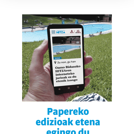
Guk eta gure bazkideek zure datu pertsonalak
prozesatzen ditugu, zure IP zenbakia, besteak beste,
teknologia erabiliz, cookieak adibidez, iragarki eta eduki
pertsonalizatuak eskaintzeko, iragarkiak eta edukia
neurtzeko, jendeari buruzko informazioa biltzeko eta
produktuak garatzeko. Zure datuak nork eta zertarako
erabiltzen dituen hauta dezakezu.
Bazkide batzuek ez dizute baimenik eskatzen, eta beren
interes komertzial legitimoetan babesten dira. Ikusi gure
bazkideen zerrenda, beren ustez zein helburutarako
duten interes legitimoa eta horren aurka nola egin
dezakezun ikusteko.
Lortu zure datu pertsonalak prozesatzeko moduari
buruzko informazio gehiago eta ezarri zure lehentasunak
datuen atalean. Edozein unetan alda edo ken dezakezu
zure baimena Cookieen adierazpenean.