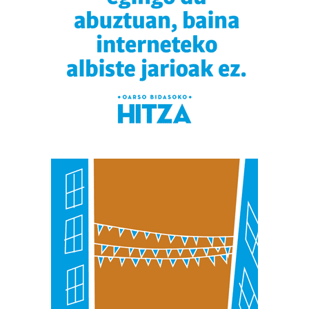
Webgune honek cookie propioak eta hirugarrenen cookie-
fitxategiak erabiltzen ditu. Zure esperientzia eta
zerbitzuak hobetzeko asmoz, cookie teknologiaz
baliatzen gara. Ohar hau onartuz gero, teknologia hori
erabiltzeko baimen esplizitua ematen diguzu.
Gehiago
irakurri