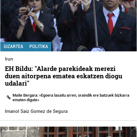
GIZARTEA
POLITIKA
Irun
EH Bildu: "Alarde parekideak merezi
duen aitorpena ematea eskatzen diogu
udalari"
Maite Bergara: «Egoera lasaitu arren, oraindik ere batzuek bizkarra
ematen digute»
Imanol Saiz Gomez de Segura