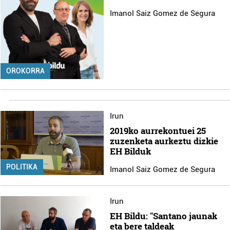
Imanol Saiz Gomez de Segura
OROKORRA
Irun
2019ko aurrekontuei 25
zuzenketa aurkeztu dizkie
EH Bilduk
POLITIKA
Imanol Saiz Gomez de Segura
Irun
EH Bildu: "Santano jaunak
eta bere taldeak