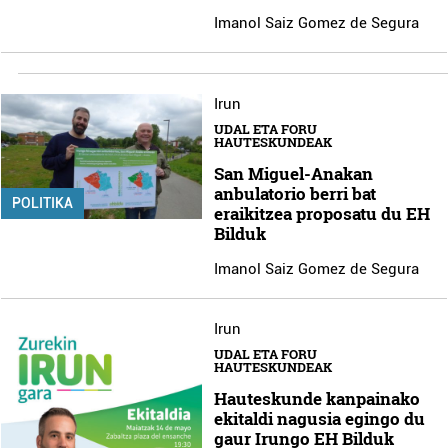
Imanol Saiz Gomez de Segura
Irun
UDAL ETA FORU
HAUTESKUNDEAK
San Miguel-Anakan
anbulatorio berri bat
POLITIKA
eraikitzea proposatu du EH
Bilduk
Imanol Saiz Gomez de Segura
Irun
UDAL ETA FORU
HAUTESKUNDEAK
Hauteskunde kanpainako
ekitaldi nagusia egingo du
gaur Irungo EH Bilduk