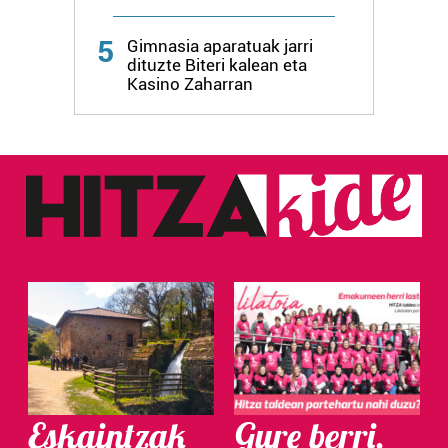
5
Gimnasia aparatuak jarri
dituzte Biteri kalean eta
Kasino Zaharran
Eskaintzak
Gure berri.