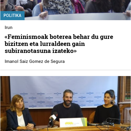
POLITIKA
Irun
«Feminismoak boterea behar du gure
bizitzen eta lurraldeen gain
subiranotasuna izateko»
Imanol Saiz Gomez de Segura