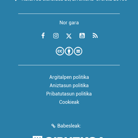
Nor gara
Argitalpen politika
Aniztasun politika
Pribatutasun politika
Cookieak
Babesleak: