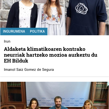
INGURUMENA
POLITIKA
Irun
Aldaketa klimatikoaren kontrako
neurriak hartzeko mozioa aurkeztu du
EH Bilduk
Imanol Saiz Gomez de Segura