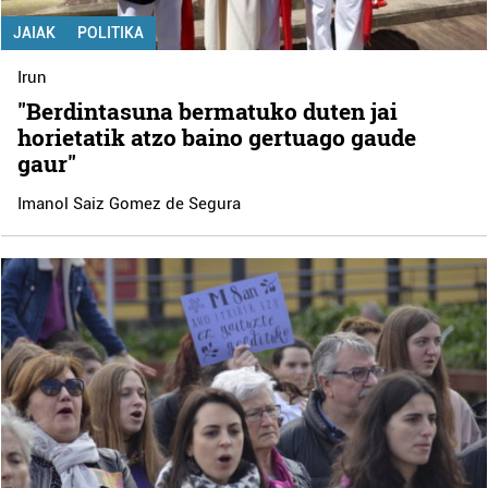
JAIAK
POLITIKA
Irun
"Berdintasuna bermatuko duten jai
horietatik atzo baino gertuago gaude
gaur"
Imanol Saiz Gomez de Segura