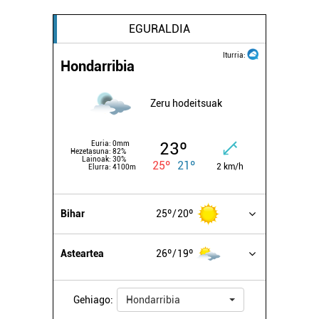
EGURALDIA
Iturria:
Hondarribia
Zeru hodeitsuak
23º
Euria:
0mm
Hezetasuna:
82%
Lainoak:
30%
25º
21º
2 km/h
Elurra:
4100m
Bihar
25º
20º
Asteartea
26º
19º
Gehiago:
Hondarribia