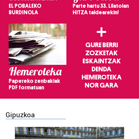
EL POBALEKO
Parte hartu 33. Lilatoian
BURDINOLA
HITZA taldearekin!
+
GURE BERRI
ZOZKETAK
ESKAINTZAK
Hemeroteka
DENDA
HEMEROTEKA
Papereko zenbakiak
NOR GARA
PDF formatuan
Gipuzkoa