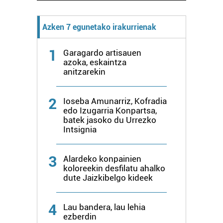
Azken 7 egunetako irakurrienak
1
Garagardo artisauen
azoka, eskaintza
anitzarekin
2
Ioseba Amunarriz, Kofradia
edo Izugarria Konpartsa,
batek jasoko du Urrezko
Intsignia
3
Alardeko konpainien
koloreekin desfilatu ahalko
dute Jaizkibelgo kideek
4
Lau bandera, lau lehia
ezberdin