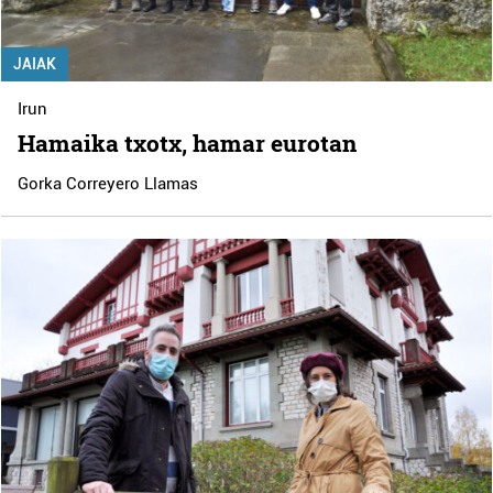
JAIAK
Irun
Hamaika txotx, hamar eurotan
Gorka Correyero Llamas