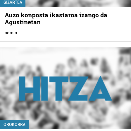
GIZARTEA
Auzo konposta ikastaroa izango da
Agustinetan
admin
OROKORRA