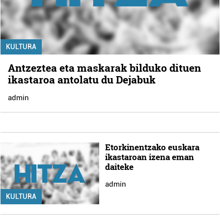
KULTURA
Antzeztea eta maskarak bilduko dituen
ikastaroa antolatu du Dejabuk
admin
Etorkinentzako euskara
ikastaroan izena eman
daiteke
admin
KULTURA