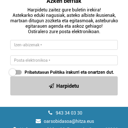
Azken berriak
Harpidetu zaitez gure buletin irekira!
Astekarko eduki nagusiak, asteko albiste ikusienak,
martxan ditugun zozketa eta egitasmoak, asteburuko
egitarauen agenda eta askoz gehiago!
Ostiralero zure posta elektronikoan.
Pribatutasun Politika
irakurri eta onartzen dut.
Harpidetu
943 34 03 30
oarsobidasoa@hitza.eus