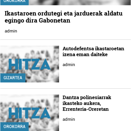
OROKORRA
Ikastaroen ordutegi eta jarduerak aldatu
egingo dira Gabonetan
admin
Autodefentsa ikastaroetan
izena eman daiteke
admin
GIZARTEA
Dantza polinesiarrak
ikasteko aukera,
Errenteria-Oreretan
admin
OROKORRA