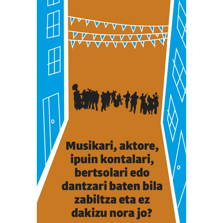
interes komertzial legitimoetan babesten dira. Ikusi gure
bazkideen zerrenda, beren ustez zein helburutarako
duten interes legitimoa eta horren aurka nola egin
dezakezun ikusteko.
Lortu zure datu pertsonalak prozesatzeko moduari
buruzko informazio gehiago eta ezarri zure lehentasunak
datuen atalean. Edozein unetan alda edo ken dezakezu
zure baimena Cookieen adierazpenean.
Webgune honek cookie propioak eta hirugarrenen cookie-
fitxategiak erabiltzen ditu. Zure esperientzia eta
zerbitzuak hobetzeko asmoz, cookie teknologiaz
baliatzen gara. Ohar hau onartuz gero, teknologia hori
erabiltzeko baimen esplizitua ematen diguzu.
Gehiago
irakurri