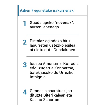
Azken 7 egunetako irakurrienak
1
Guadalupeko "novenak",
aurten lehenago
2
Pistolaz egindako hiru
lapurreten ustezko egilea
atxilotu dute Guadalupen
3
Ioseba Amunarriz, Kofradia
edo Izugarria Konpartsa,
batek jasoko du Urrezko
Intsignia
4
Gimnasia aparatuak jarri
dituzte Biteri kalean eta
Kasino Zaharran