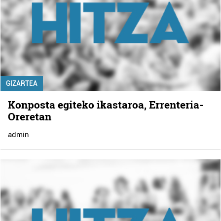
GIZARTEA
Konposta egiteko ikastaroa, Errenteria-
Oreretan
admin