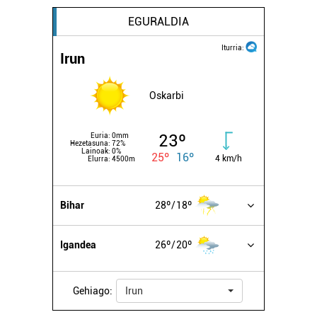
EGURALDIA
Iturria:
Irun
Oskarbi
23º
Euria:
0mm
Hezetasuna:
72%
Lainoak:
0%
25º
16º
4 km/h
Elurra:
4500m
Bihar
28º
18º
Igandea
26º
20º
Gehiago:
Irun