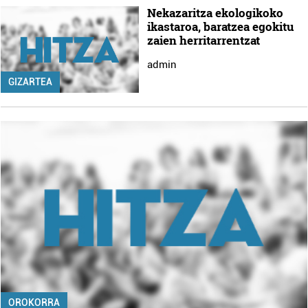
Nekazaritza ekologikoko
ikastaroa, baratzea egokitu
zaien herritarrentzat
admin
GIZARTEA
OROKORRA