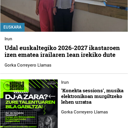
EUSKARA
Irun
Udal euskaltegiko 2026-2027 ikastaroen
izen ematea irailaren 1ean irekiko dute
Gorka Correyero Llamas
Irun
'Konekta sessions', musika
elektronikoan murgiltzeko
lehen urratsa
Gorka Correyero Llamas