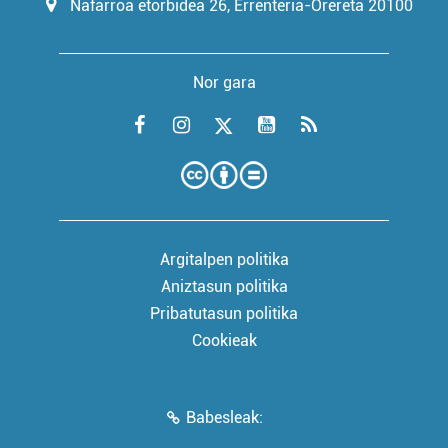
Nafarroa etorbidea 26, Errenteria-Orereta 20100
Nor gara
Argitalpen politika
Aniztasun politika
Pribatutasun politika
Cookieak
Babesleak: