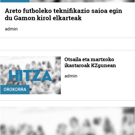
Areto futboleko teknifikazio saioa egin
du Gamon kirol elkarteak
admin
Otsaila eta martxoko
ikastaroak KZgunean
admin
OROKORRA