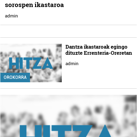
sorospen ikastaroa
admin
Dantza ikastaroak egingo
dituzte Errenteria-Oreretan
admin
OROKORRA