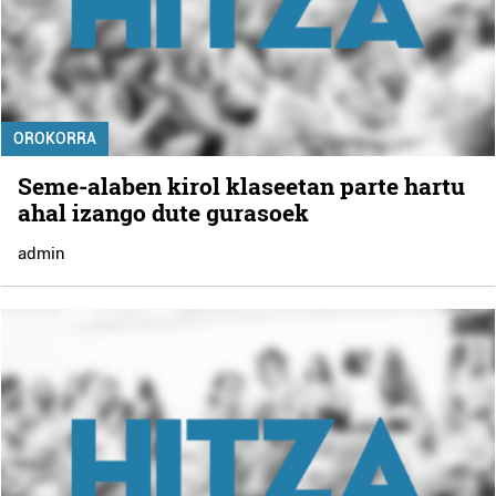
OROKORRA
Seme-alaben kirol klaseetan parte hartu
ahal izango dute gurasoek
admin