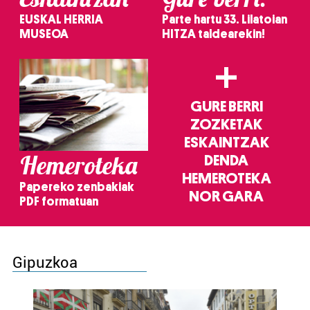
EUSKAL HERRIA
Parte hartu 33. Lilatoian
MUSEOA
HITZA taldearekin!
+
GURE BERRI
ZOZKETAK
ESKAINTZAK
Hemeroteka
DENDA
HEMEROTEKA
Papereko zenbakiak
NOR GARA
PDF formatuan
Gipuzkoa