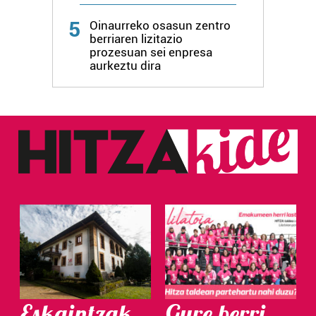
5
Oinaurreko osasun zentro
berriaren lizitazio
prozesuan sei enpresa
aurkeztu dira
Eskaintzak
Gure berri.