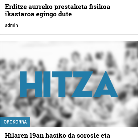
Erditze aurreko prestaketa fisikoa
ikastaroa egingo dute
admin
OROKORRA
Hilaren 19an hasiko da sorosle eta