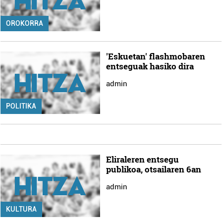
OROKORRA
'Eskuetan' flashmobaren
entseguak hasiko dira
admin
POLITIKA
Eliraleren entsegu
publikoa, otsailaren 6an
admin
KULTURA