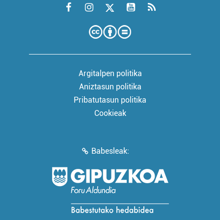
Argitalpen politika
Aniztasun politika
Pribatutasun politika
Cookieak
Babesleak: