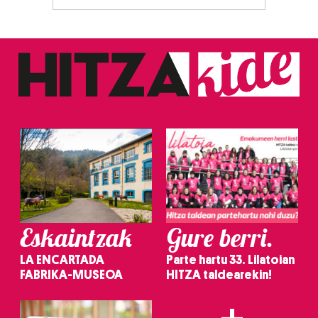
Eskaintzak
Gure berri.
LA ENCARTADA
Parte hartu 33. Lilatoian
FABRIKA-MUSEOA
HITZA taldearekin!