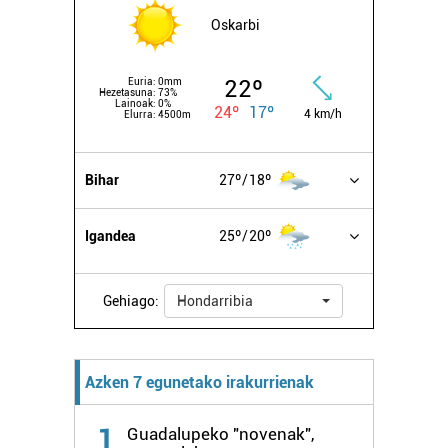
Oskarbi
22º
Euria:
0mm
Hezetasuna:
73%
Lainoak:
0%
24º
17º
4 km/h
Elurra:
4500m
Bihar
27º
18º
Igandea
25º
20º
Gehiago:
Hondarribia
Azken 7 egunetako irakurrienak
1
Guadalupeko "novenak",