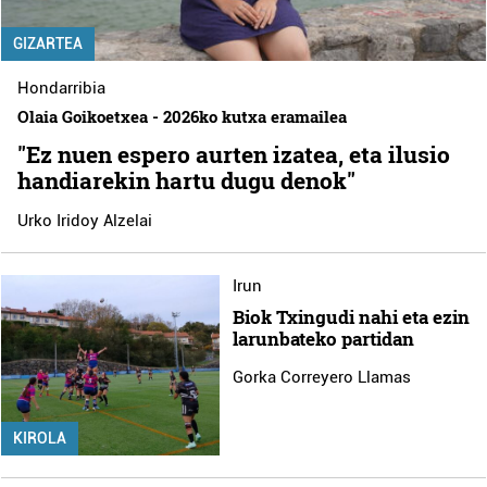
GIZARTEA
Hondarribia
Olaia Goikoetxea - 2026ko kutxa eramailea
"Ez nuen espero aurten izatea, eta ilusio
handiarekin hartu dugu denok"
Urko Iridoy Alzelai
Irun
Biok Txingudi nahi eta ezin
larunbateko partidan
Gorka Correyero Llamas
KIROLA