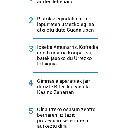
aurten lehenago
2
Pistolaz egindako hiru
lapurreten ustezko egilea
atxilotu dute Guadalupen
3
Ioseba Amunarriz, Kofradia
edo Izugarria Konpartsa,
batek jasoko du Urrezko
Intsignia
4
Gimnasia aparatuak jarri
dituzte Biteri kalean eta
Kasino Zaharran
5
Oinaurreko osasun zentro
berriaren lizitazio
prozesuan sei enpresa
aurkeztu dira