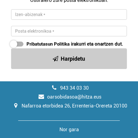
Ostiralero zure posta elektronikoan.
Pribatutasun Politika
irakurri eta onartzen dut.
Harpidetu
943 34 03 30
oarsobidasoa@hitza.eus
Nafarroa etorbidea 26, Errenteria-Orereta 20100
Nor gara