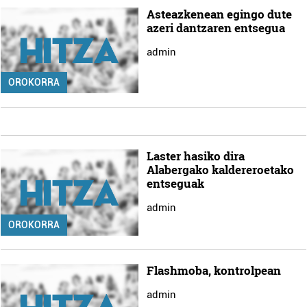
Asteazkenean egingo dute
azeri dantzaren entsegua
admin
OROKORRA
Laster hasiko dira
Alabergako kaldereroetako
entseguak
admin
OROKORRA
Flashmoba, kontrolpean
admin