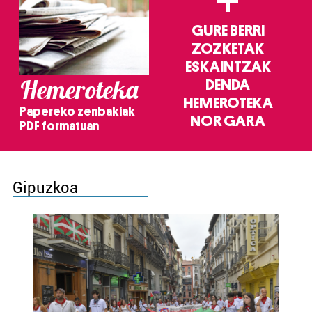
+
GURE BERRI
ZOZKETAK
ESKAINTZAK
Hemeroteka
DENDA
HEMEROTEKA
Papereko zenbakiak
NOR GARA
PDF formatuan
Gipuzkoa