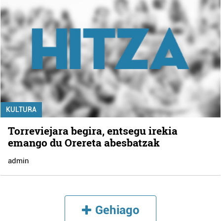
KULTURA
Torreviejara begira, entsegu irekia
emango du Orereta abesbatzak
admin
Gehiago