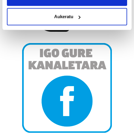
location which can be accurate to within several
meters
Aukeratu
Identify your device by actively scanning it for
specific characteristics (fingerprinting)
Find out more about how your personal data is processed
and set your preferences in the
details section
.
Guk eta gure bazkideek zure datu pertsonalak
prozesatzen ditugu, zure IP zenbakia, besteak beste,
teknologia erabiliz, cookieak adibidez, iragarki eta eduki
pertsonalizatuak eskaintzeko, iragarkiak eta edukia
neurtzeko, jendeari buruzko informazioa biltzeko eta
produktuak garatzeko. Zure datuak nork eta zertarako
erabiltzen dituen hauta dezakezu.
Bazkide batzuek ez dizute baimenik eskatzen, eta beren
interes komertzial legitimoetan babesten dira. Ikusi gure
bazkideen zerrenda, beren ustez zein helburutarako
duten interes legitimoa eta horren aurka nola egin