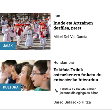
Irun
Inude eta Artzainen
desfilea, prest
Mikel Del Val Garcia
JAIAK
Hondarribia
Eskifaia Txikik
asteazkenero finkatu du
entseatzeko hitzordua
KULTURA
Eskifaia Txikik ate irekien
jardunaldia egingo du bihar
Oarso Bidasoko Hitza