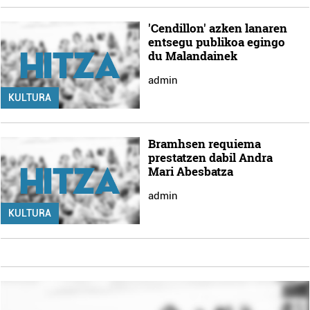
'Cendillon' azken lanaren
entsegu publikoa egingo
du Malandainek
admin
KULTURA
Bramhsen requiema
prestatzen dabil Andra
Mari Abesbatza
admin
KULTURA