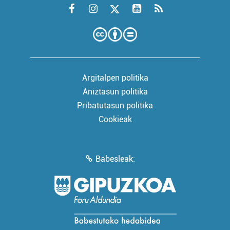
Argitalpen politika
Aniztasun politika
Pribatutasun politika
Cookieak
Babesleak: