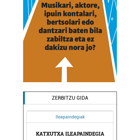
ZERBITZU GIDA
Ileapaindegiak
TXEA
KATXUTXA ILEAPAINDEGIA
TEL