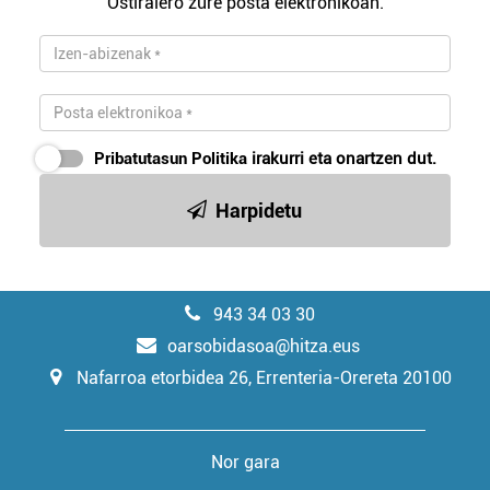
Ostiralero zure posta elektronikoan.
Pribatutasun Politika
irakurri eta onartzen dut.
Harpidetu
943 34 03 30
oarsobidasoa@hitza.eus
Nafarroa etorbidea 26, Errenteria-Orereta 20100
Nor gara