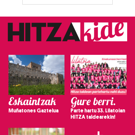
Eskaintzak
Gure berri.
Muñatones Gaztelua
Parte hartu 33. Lilatoian
HITZA taldearekin!