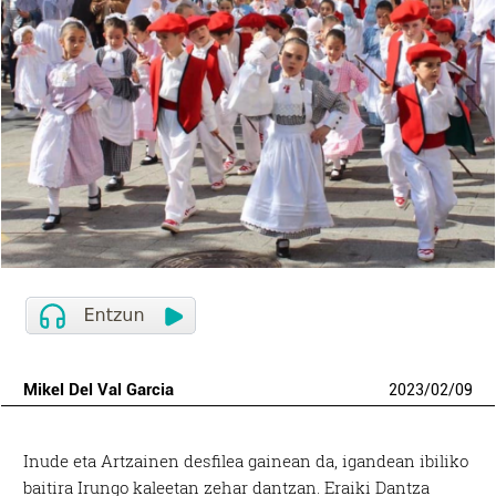
Mikel Del Val Garcia
2023
/
02
/
09
Inude eta Artzainen desfilea gainean da, igandean ibiliko
baitira Irungo kaleetan zehar dantzan. Eraiki Dantza