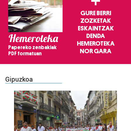
+
GURE BERRI
ZOZKETAK
ESKAINTZAK
Hemeroteka
DENDA
HEMEROTEKA
Papereko zenbakiak
NOR GARA
PDF formatuan
Gipuzkoa