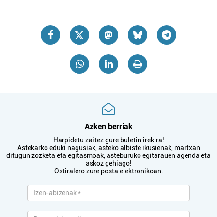
Azken berriak
Harpidetu zaitez gure buletin irekira!
Astekarko eduki nagusiak, asteko albiste ikusienak, martxan
ditugun zozketa eta egitasmoak, asteburuko egitarauen agenda eta
askoz gehiago!
Ostiralero zure posta elektronikoan.