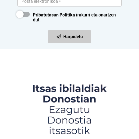
Pribatutasun Politika
irakurri eta onartzen
dut.
Harpidetu