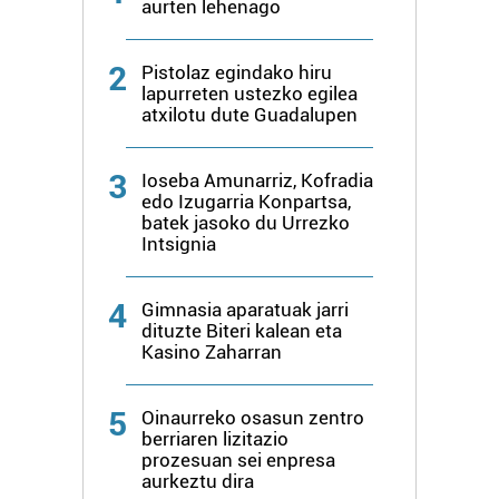
aurten lehenago
zerbitzuak hobetzeko asmoz, cookie teknologiaz
baliatzen gara. Ohar hau onartuz gero, teknologia hori
2
Pistolaz egindako hiru
erabiltzeko baimen esplizitua ematen diguzu.
Gehiago
lapurreten ustezko egilea
irakurri
atxilotu dute Guadalupen
3
Ioseba Amunarriz, Kofradia
edo Izugarria Konpartsa,
batek jasoko du Urrezko
Intsignia
4
Gimnasia aparatuak jarri
dituzte Biteri kalean eta
Kasino Zaharran
5
Oinaurreko osasun zentro
berriaren lizitazio
prozesuan sei enpresa
aurkeztu dira