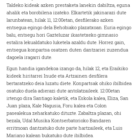
Taldeko kideak azken prestaketa lanekin dabiltza, eguna
ahalik eta borobilena izateko. Elkartetik jakinarazi dute
larunbatean, hilak 11, 12:00etan, desfilerako azken
entsegua egingo dela Behobiako plazatxoan. Euria egingo
balu, entsegu hori Gazteluzar ikastetxeko gimnasio
estalira lekualdatuko luketela azaldu dute. Horrez gain,
entsegua konpartsa osatzen duten dantzariei zuzendua
dagoela iragarri dute.
Egun handia igandekoa izango da, hilak 12, eta Eraikiko
kideek hiritarrei Inude eta Artzainen desfilera
bertaratzeko deia luzatu diete. Konpartsak ohiko ibilbidea
osatuko duela adierazi dute antolatzaileek. 12:00etan
irtengo dira Santiago kaletik, eta Eskola kalea, Eliza, San
Juan plaza, Kale Nagusia, Foru kalea eta Colon
pasealekua zeharkatuko dituzte. Zabaltza plazan, ohi
bezala, Udal Musika Kontserbatorioko Bandaren
erritmoan dantzatuko dute parte hartzaileek, eta Luis
Mariano kalean bukatuko dute ibilbidea.