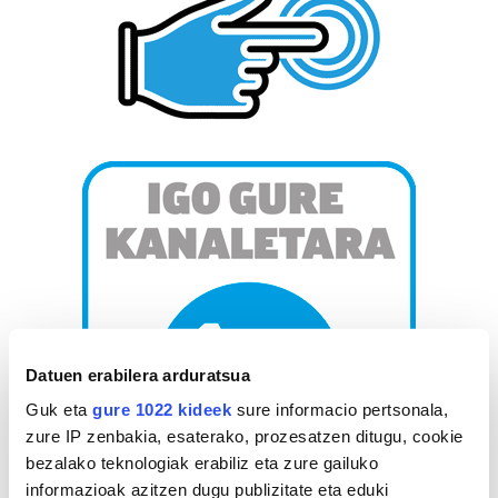
Datuen erabilera arduratsua
Guk eta
gure 1022 kideek
sure informacio pertsonala,
zure IP zenbakia, esaterako, prozesatzen ditugu, cookie
bezalako teknologiak erabiliz eta zure gailuko
informazioak azitzen dugu publizitate eta eduki