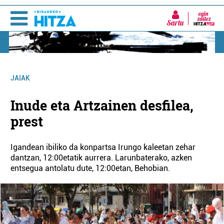
Sartu
JAIAK
Inude eta Artzainen desfilea,
prest
Igandean ibiliko da konpartsa Irungo kaleetan zehar
dantzan, 12:00etatik aurrera. Larunbaterako, azken
entsegua antolatu dute, 12:00etan, Behobian.