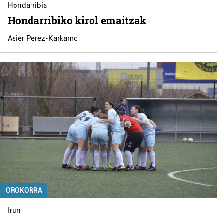
Hondarribia
Hondarribiko kirol emaitzak
Asier Perez-Karkamo
OROKORRA
Irun