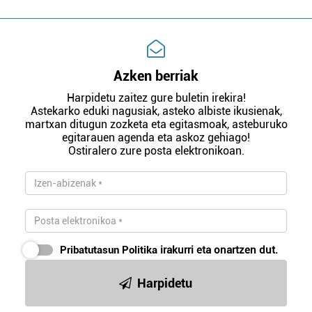
Azken berriak
Harpidetu zaitez gure buletin irekira!
Astekarko eduki nagusiak, asteko albiste ikusienak,
martxan ditugun zozketa eta egitasmoak, asteburuko
egitarauen agenda eta askoz gehiago!
Ostiralero zure posta elektronikoan.
Pribatutasun Politika
irakurri eta onartzen dut.
Harpidetu