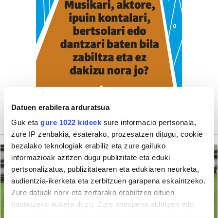
Datuen erabilera arduratsua
Guk eta
gure 1022 kideek
sure informacio pertsonala,
zure IP zenbakia, esaterako, prozesatzen ditugu, cookie
bezalako teknologiak erabiliz eta zure gailuko
informazioak azitzen dugu publizitate eta eduki
pertsonalizatua, publizitatearen eta edukiaren neurketa,
audientzia-ikerketa eta zerbitzuen garapena eskaintzeko.
Zure datuak nork eta zertarako erabiltzen dituen
hautatzeko aukera duzu. Zure onespena aldatzen edo
deuseztatzen ahal duzu edozein momentutan, Cookie