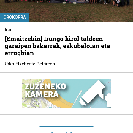
OROKORRA
Irun
[Emaitzekin] Irungo kirol taldeen
garaipen bakarrak, eskubaloian eta
errugbian
Urko Etxebeste Petrirena