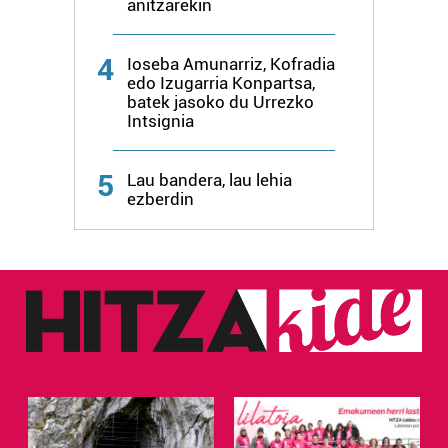
anitzarekin
4
Ioseba Amunarriz, Kofradia
edo Izugarria Konpartsa,
batek jasoko du Urrezko
Intsignia
5
Lau bandera, lau lehia
ezberdin