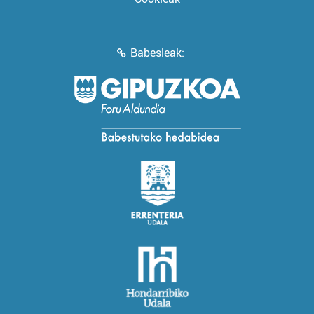
Babesleak: