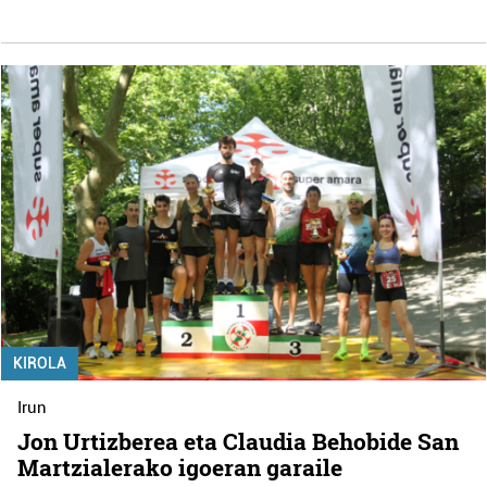
KIROLA
Irun
Jon Urtizberea eta Claudia Behobide San
Martzialerako igoeran garaile