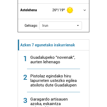
Astelehena
26º
19º
Gehiago:
Irun
Azken 7 egunetako irakurrienak
1
Guadalupeko "novenak",
aurten lehenago
2
Pistolaz egindako hiru
lapurreten ustezko egilea
atxilotu dute Guadalupen
3
Garagardo artisauen
azoka, eskaintza