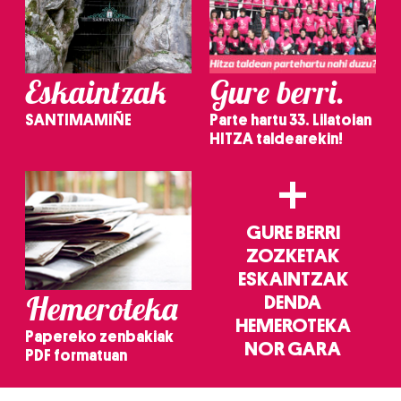
Eskaintzak
Gure berri.
SANTIMAMIÑE
Parte hartu 33. Lilatoian
HITZA taldearekin!
+
GURE BERRI
ZOZKETAK
ESKAINTZAK
Hemeroteka
DENDA
HEMEROTEKA
Papereko zenbakiak
NOR GARA
PDF formatuan