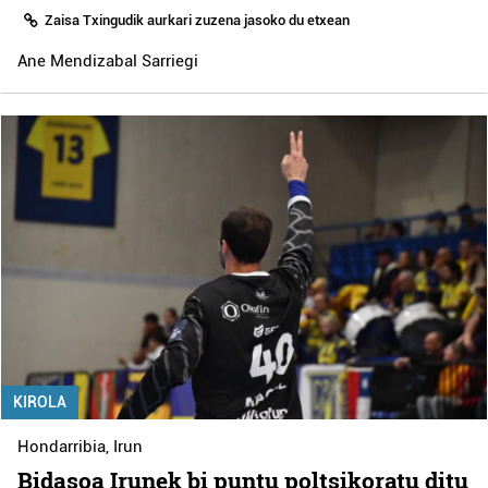
Zaisa Txingudik aurkari zuzena jasoko du etxean
Ane Mendizabal Sarriegi
KIROLA
Hondarribia
,
Irun
Bidasoa Irunek bi puntu poltsikoratu ditu