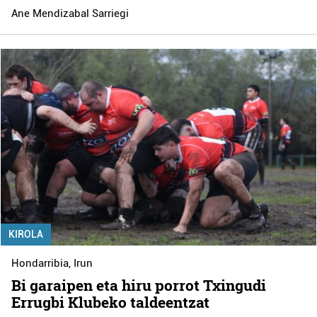
Ane Mendizabal Sarriegi
KIROLA
Hondarribia
,
Irun
Bi garaipen eta hiru porrot Txingudi
Errugbi Klubeko taldeentzat