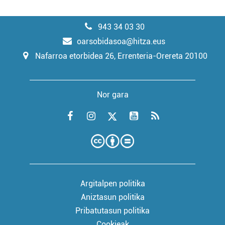
943 34 03 30
oarsobidasoa@hitza.eus
Nafarroa etorbidea 26, Errenteria-Orereta 20100
Nor gara
Argitalpen politika
Aniztasun politika
Pribatutasun politika
Cookieak