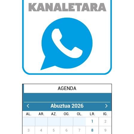
AGENDA
Abuztua 2026
AL.
AR.
AZ.
OG.
OL.
LR.
IG.
27
28
29
30
31
1
2
3
4
5
6
7
8
9