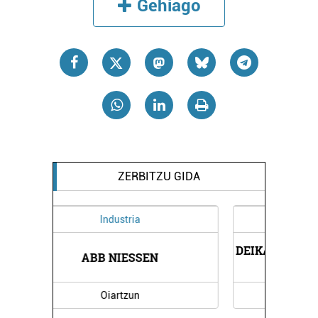
Gehiago
ZERBITZU GIDA
Ikastetxeak
DEIKAGEST OINARRIZKO LANBIDE
HEZ
...
Errenteria-Orereta