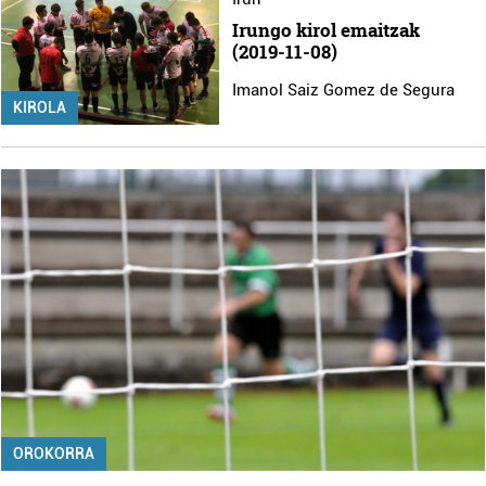
Irungo kirol emaitzak
(2019-11-08)
Imanol Saiz Gomez de Segura
KIROLA
OROKORRA