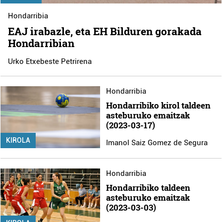
Hondarribia
EAJ irabazle, eta EH Bilduren gorakada
Hondarribian
Urko Etxebeste Petrirena
Hondarribia
Hondarribiko kirol taldeen
asteburuko emaitzak
(2023-03-17)
KIROLA
Imanol Saiz Gomez de Segura
Hondarribia
Hondarribiko taldeen
asteburuko emaitzak
(2023-03-03)