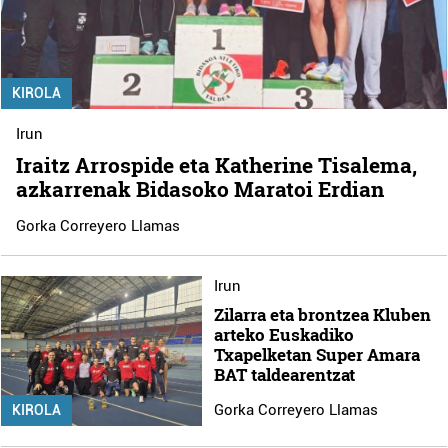
KIROLA
Irun
Iraitz Arrospide eta Katherine Tisalema,
azkarrenak Bidasoko Maratoi Erdian
Gorka Correyero Llamas
Irun
Zilarra eta brontzea Kluben
arteko Euskadiko
Txapelketan Super Amara
BAT taldearentzat
Gorka Correyero Llamas
KIROLA