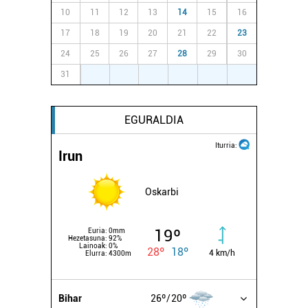
10
11
12
13
14
15
16
17
18
19
20
21
22
23
24
25
26
27
28
29
30
31
1
2
3
4
5
6
EGURALDIA
Iturria:
Irun
Oskarbi
19º
Euria:
0mm
Hezetasuna:
92%
Lainoak:
0%
28º
18º
4 km/h
Elurra:
4300m
Bihar
26º
20º