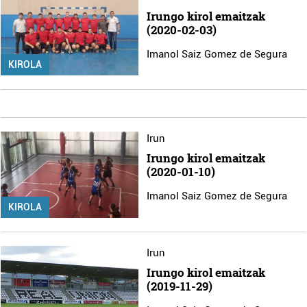
Irungo kirol emaitzak
(2020-02-03)
Imanol Saiz Gomez de Segura
KIROLA
Irun
Irungo kirol emaitzak
(2020-01-10)
Imanol Saiz Gomez de Segura
KIROLA
Irun
Irungo kirol emaitzak
(2019-11-29)