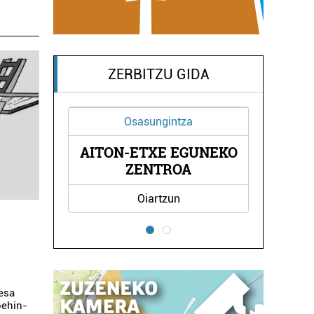
ZERBITZU GIDA
Osasungintza
AITON-ETXE EGUNEKO
 AEK
PASAI
ZENTROA
Oiartzun
resa
behin-