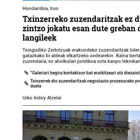
Hondarribia
,
Irun
Txinzerreko zuzendaritzak ez d
zintzo jokatu esan dute greban
langileek
Txingudiko Zerbitzuak erakundeko zuzendaritzak biler
gatazkako bi aldeak elkartzeko xedearekin. Baina bert
zuzendaria, ez aholkulari juridikoa ezta kanpo teknikar
AIT
“Galeriari begira kontakizun bat eraikitzeari utz diezai
Txinzerrek dio zuzendaritzak negoziazio prozesurako p
duela
Urko Iridoy Alzelai