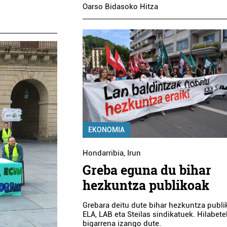
Oarso Bidasoko Hitza
EKONOMIA
Hondarribia
,
Irun
Greba eguna du bihar
hezkuntza publikoak
Grebara deitu dute bihar hezkuntza publ
ELA, LAB eta Steilas sindikatuek. Hilabet
bigarrena izango dute.