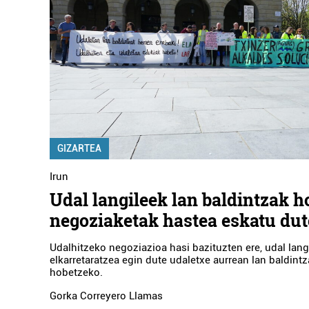
GIZARTEA
Irun
Udal langileek lan baldintzak 
negoziaketak hastea eskatu dut
Udalhitzeko negoziazioa hasi bazituzten ere, udal lang
elkarretaratzea egin dute udaletxe aurrean lan baldint
hobetzeko.
Gorka Correyero Llamas