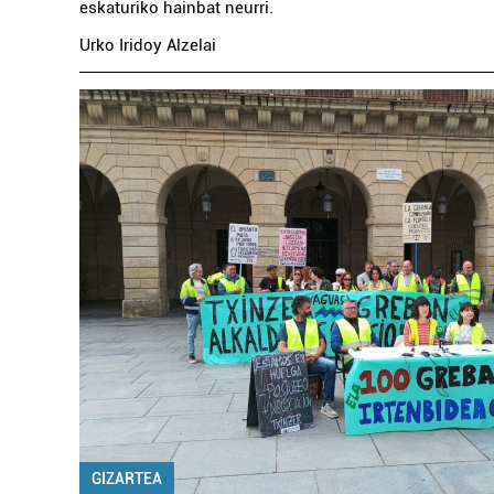
eskaturiko hainbat neurri.
Urko Iridoy Alzelai
GIZARTEA