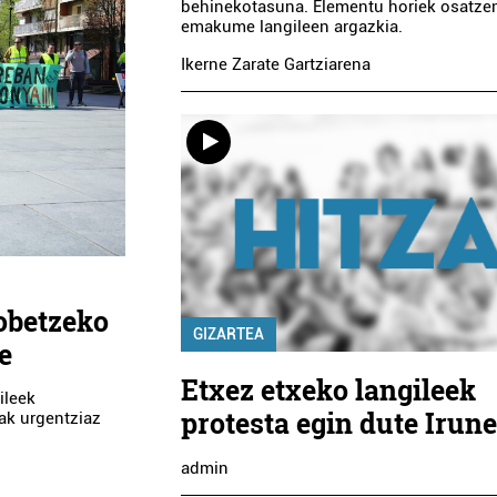
behinekotasuna. Elementu horiek osatze
emakume langileen argazkia.
Ikerne Zarate Gartziarena
hobetzeko
GIZARTEA
e
Etxez etxeko langileek
ileek
protesta egin dute Irun
zak urgentziaz
admin