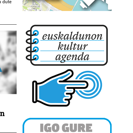
n dute
en