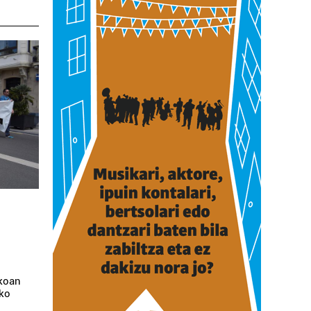
ikoan
eko