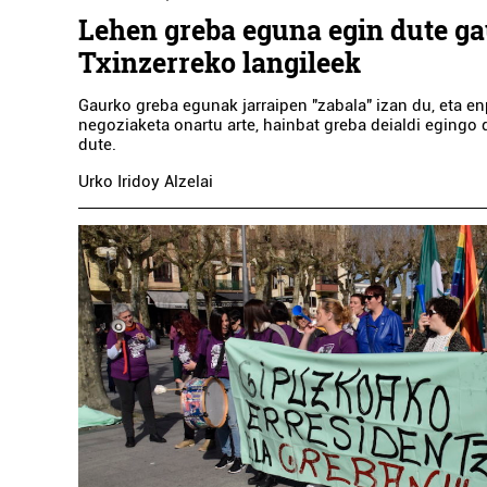
Lehen greba eguna egin dute ga
Txinzerreko langileek
Gaurko greba egunak jarraipen "zabala" izan du, eta e
negoziaketa onartu arte, hainbat greba deialdi egingo di
dute.
Urko Iridoy Alzelai