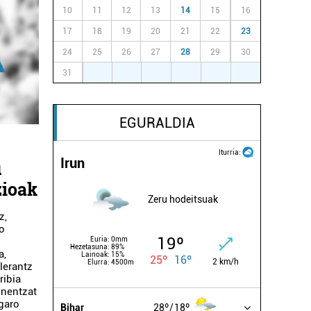
10
11
12
13
14
15
16
17
18
19
20
21
22
23
24
25
26
27
28
29
30
31
1
2
3
4
5
6
EGURALDIA
Iturria:
Irun
u
zioak
Zeru hodeitsuak
z,
zo
19º
Euria:
0mm
Hezetasuna:
89%
a,
Lainoak:
15%
25º
16º
2 km/h
Elurra:
4500m
lerantz
ribia
unentzat
igaro
Bihar
28º
18º