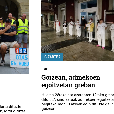
GIZARTEA
Irun
Goizean, adinekoen
egoitzetan greban
Hilaren 28rako eta azaroaren 12rako greb
ditu ELA sindikatuak adinekoen egoitzeta
begirako mobilizazioak egin dituzte gaur
ortu dituzte
goizean.
, lortu dituzte