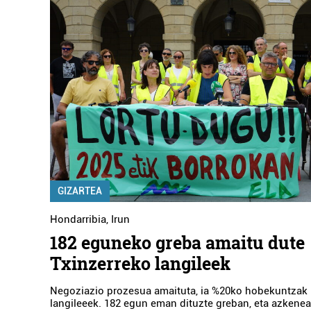
GIZARTEA
Hondarribia
,
Irun
182 eguneko greba amaitu dute
Txinzerreko langileek
Negoziazio prozesua amaituta, ia %20ko hobekuntzak l
langileeek. 182 egun eman dituzte greban, eta azkenean