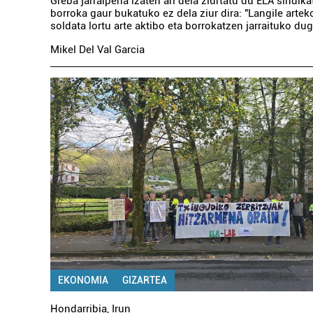
Greba jarraipena izaten ari dela ziurtatu du ELA sindika
borroka gaur bukatuko ez dela ziur dira: "Langile arte
soldata lortu arte aktibo eta borrokatzen jarraituko dug
Mikel Del Val Garcia
EKONOMIA
GIZARTEA
Hondarribia
,
Irun