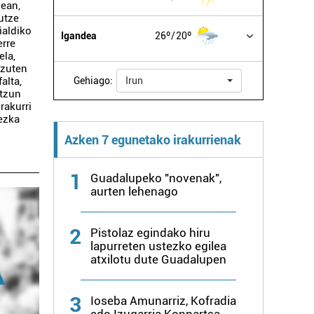
nean,
utze
ialdiko
Igandea
26º
20º
erre
ela,
 zuten
alta,
Gehiago:
Irun
ntzun
rakurri
ezka
Azken 7 egunetako irakurrienak
1
Guadalupeko "novenak",
aurten lehenago
2
Pistolaz egindako hiru
lapurreten ustezko egilea
atxilotu dute Guadalupen
3
Ioseba Amunarriz, Kofradia