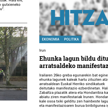
tuak. Hala ere,
ko gutxieneko
u".
EKONOMIA
POLITIKA
Irun
Ehunka lagun bildu dit
arratsaldeko manifesta
Irailaren 26ko greba egunarekin bat egine
ehunka lagunek kaleak hartu zituzten at
arratsaldean Euskal Herriko sindikatuek
deitutako manifestazio ezberdinetan. Hal
Zabaltza plazatik atera eta Hondarribia ka
abiatu ziren manifestariak Irunen. Hondar
kale osoa txiki gelditu zen hainbeste lag
eta manifestazioaren burua biribilgunea 