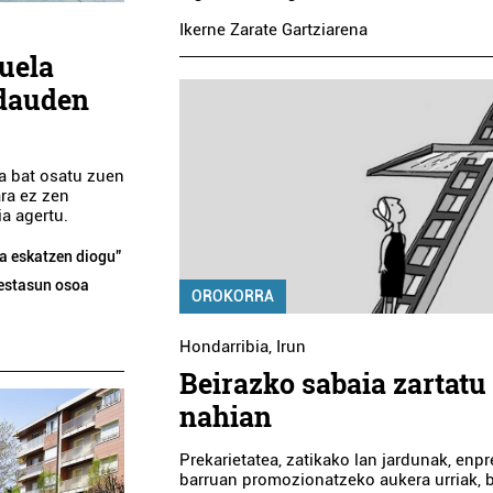
Ikerne Zarate Gartziarena
uela
 dauden
a bat osatu zuen
Osasungintza
Euskaltegiak
ara ez zen
ia agertu.
ON-ETXE EGUNEKO
PASAIAKO TXIRRITA
ola eskatzen diogu”
ZENTROA
restasun osoa
OROKORRA
Oiartzun
Pasaia
Hondarribia
,
Irun
Beirazko sabaia zartatu
nahian
Prekarietatea, zatikako lan jardunak, enp
barruan promozionatzeko aukera urriak, 