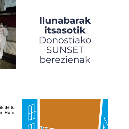
ak deitu
n. Horri