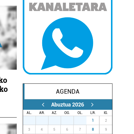
ko
ko
AGENDA
Abuztua 2026
AL.
AR.
AZ.
OG.
OL.
LR.
IG.
27
28
29
30
31
1
2
3
4
5
6
7
8
9