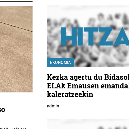
EKONOMIA
Kezka agertu du Bidaso
ELAk Emausen emanda
kaleratzeekin
admin
so