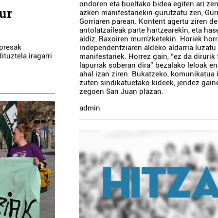
ondoren eta bueltako bidea egiten ari ze
ur
azken manifestariekin gurutzatu zen, Gur
Gorriaren parean. Kontent agertu ziren de
antolatzaileak parte hartzearekin, eta has
aldiz, Raxoiren murrizketekin. Horiek horr
npresak
independentziaren aldeko aldarria luzatu
tuztela iragarri
manifestariek. Horrez gain, “ez da dirurik f
lapurrak soberan dira” bezalako leloak e
ahal izan ziren. Bukatzeko, komunikatua i
zuten sindikatuetako kideek, jendez gain
zegoen San Juan plazan.
admin