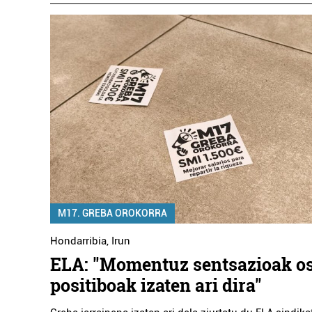
M17. GREBA OROKORRA
Hondarribia
,
Irun
ELA: "Momentuz sentsazioak o
positiboak izaten ari dira"