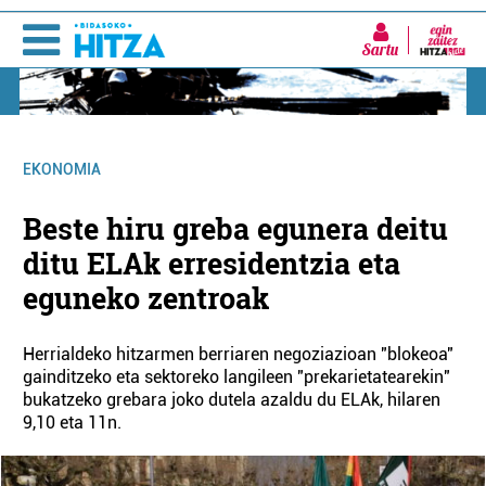
Sartu
EKONOMIA
Beste hiru greba egunera deitu
ditu ELAk erresidentzia eta
eguneko zentroak
Herrialdeko hitzarmen berriaren negoziazioan "blokeoa"
gainditzeko eta sektoreko langileen "prekarietatearekin"
bukatzeko grebara joko dutela azaldu du ELAk, hilaren
9,10 eta 11n.