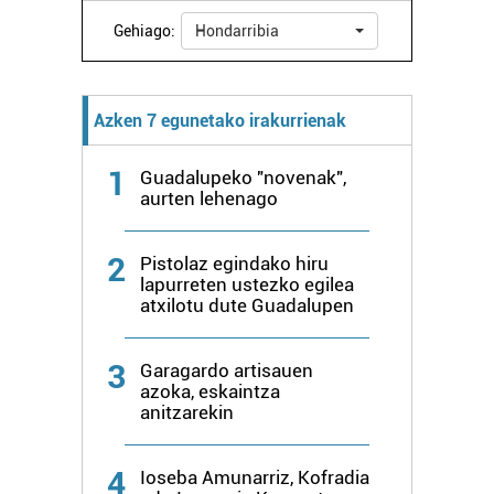
Gehiago:
Hondarribia
Azken 7 egunetako irakurrienak
1
Guadalupeko "novenak",
aurten lehenago
2
Pistolaz egindako hiru
lapurreten ustezko egilea
atxilotu dute Guadalupen
3
Garagardo artisauen
azoka, eskaintza
anitzarekin
4
Ioseba Amunarriz, Kofradia