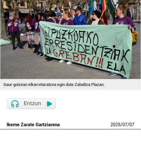
Gaur goizean elkarretaratzea egin dute Zabaltza Plazan.
Ikerne Zarate Gartziarena
2025
/
07
/
07