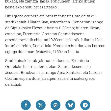
bukatu, eta zaintza lanak erdigunean jarriko dituen
bestelako eredu bat ezartzeko”.
Hiru greba egunera eta hiru manifestaziora deitu du
sindikatuak. Hilaren 9an, asteazkena, Donostian izango
da Gipuzkoako Plazatik hasita 11:00etan; hilaren 10ean,
osteguna, Errenteria-Oreretan Sanmarkosene
erresidentziatik abiatuta 10:30ean; azkenik, hilaren 12an,
larunbatarekin, Donostiako Kontxako hondartzan barrean
egingo dute manifestazioa, 11:30ean hasita.
Sindikatuak berak jakinarazi duenez, Errenteria-
Oreretako bi erresidentzietan, Sanmarkosene eta
Jesusen Bihotzan, eta Irungo Ama Xantalen eta Gurutze
Gorrian espero dute jarraipen zabalena izatea greba
deialdiak.