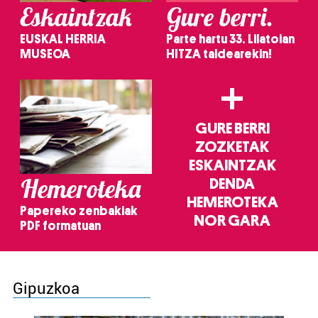
Eskaintzak
Gure berri.
EUSKAL HERRIA
Parte hartu 33. Lilatoian
MUSEOA
HITZA taldearekin!
+
GURE BERRI
ZOZKETAK
ESKAINTZAK
Hemeroteka
DENDA
HEMEROTEKA
Papereko zenbakiak
NOR GARA
PDF formatuan
Gipuzkoa