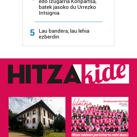
edo Izugarria Konpartsa,
batek jasoko du Urrezko
Intsignia
5
Lau bandera, lau lehia
ezberdin