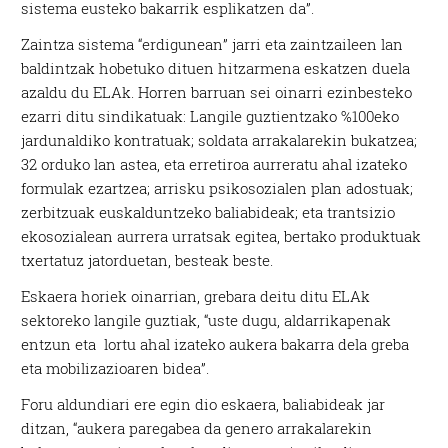
sistema eusteko bakarrik esplikatzen da”.
Zaintza sistema “erdigunean” jarri eta zaintzaileen lan
baldintzak hobetuko dituen hitzarmena eskatzen duela
azaldu du ELAk. Horren barruan sei oinarri ezinbesteko
ezarri ditu sindikatuak: Langile guztientzako %100eko
jardunaldiko kontratuak; soldata arrakalarekin bukatzea;
32 orduko lan astea, eta erretiroa aurreratu ahal izateko
formulak ezartzea; arrisku psikosozialen plan adostuak;
zerbitzuak euskalduntzeko baliabideak; eta trantsizio
ekosozialean aurrera urratsak egitea, bertako produktuak
txertatuz jatorduetan, besteak beste.
Eskaera horiek oinarrian, grebara deitu ditu ELAk
sektoreko langile guztiak, “uste dugu, aldarrikapenak
entzun eta lortu ahal izateko aukera bakarra dela greba
eta mobilizazioaren bidea”.
Foru aldundiari ere egin dio eskaera, baliabideak jar
ditzan, “aukera paregabea da genero arrakalarekin