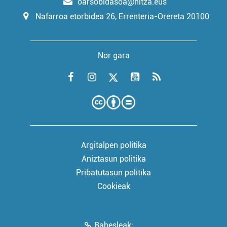
oarsobidasoa@hitza.eus
Nafarroa etorbidea 26, Errenteria-Orereta 20100
Nor gara
Argitalpen politika
Aniztasun politika
Pribatutasun politika
Cookieak
Babesleak: