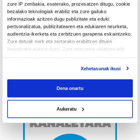
zure IP zenbakia, esaterako, prozesatzen ditugu, cookie
bezalako teknologiak erabiliz eta zure gailuko
informazioak azitzen dugu publizitate eta eduki
pertsonalizatua, publizitatearen eta edukiaren neurketa,
audientzia-ikerketa eta zerbitzuen garapena eskaintzeko.
Zure datuak nork eta zertarako erabiltzen dituen
hautatzeko aukera duzu. Zure onespena aldatzen edo
deuseztatzen ahal duzu edozein momentutan, Cookie
deklaraziotik edo Privacy triggerean klikatuz.
Xehetasunak ikusi
If you allow, we would also like to:
Collect information about your geographical
Dena onartu
location which can be accurate to within several
meters
Aukeratu
Identify your device by actively scanning it for
specific characteristics (fingerprinting)
Find out more about how your personal data is processed
and set your preferences in the
details section
.