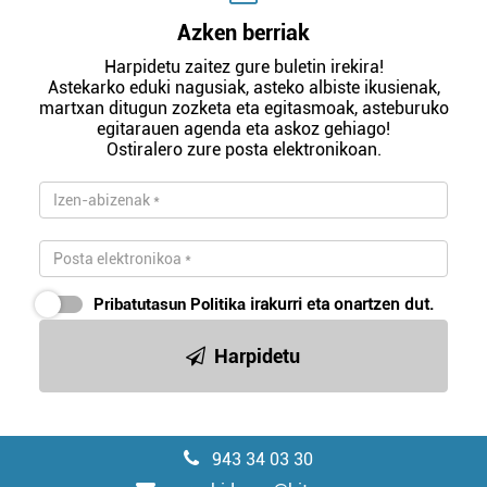
Azken berriak
Harpidetu zaitez gure buletin irekira!
Astekarko eduki nagusiak, asteko albiste ikusienak,
martxan ditugun zozketa eta egitasmoak, asteburuko
egitarauen agenda eta askoz gehiago!
Ostiralero zure posta elektronikoan.
Pribatutasun Politika
irakurri eta onartzen dut.
Harpidetu
943 34 03 30