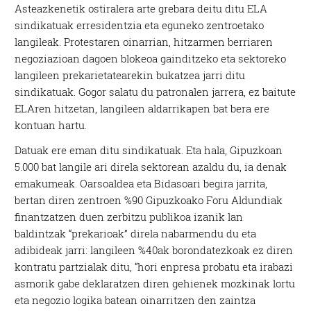
Asteazkenetik ostiralera arte grebara deitu ditu ELA
sindikatuak erresidentzia eta eguneko zentroetako
langileak. Protestaren oinarrian, hitzarmen berriaren
negoziazioan dagoen blokeoa gainditzeko eta sektoreko
langileen prekarietatearekin bukatzea jarri ditu
sindikatuak. Gogor salatu du patronalen jarrera, ez baitute
ELAren hitzetan, langileen aldarrikapen bat bera ere
kontuan hartu.
Datuak ere eman ditu sindikatuak. Eta hala, Gipuzkoan
5.000 bat langile ari direla sektorean azaldu du, ia denak
emakumeak. Oarsoaldea eta Bidasoari begira jarrita,
bertan diren zentroen %90 Gipuzkoako Foru Aldundiak
finantzatzen duen zerbitzu publikoa izanik lan
baldintzak “prekarioak” direla nabarmendu du eta
adibideak jarri: langileen %40ak borondatezkoak ez diren
kontratu partzialak ditu, “hori enpresa probatu eta irabazi
asmorik gabe deklaratzen diren gehienek mozkinak lortu
eta negozio logika batean oinarritzen den zaintza