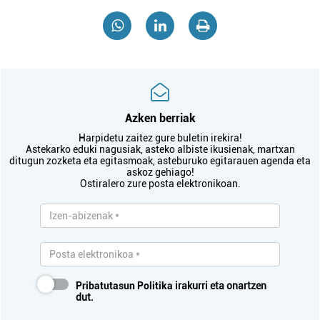
Azken berriak
Harpidetu zaitez gure buletin irekira!
Astekarko eduki nagusiak, asteko albiste ikusienak, martxan
ditugun zozketa eta egitasmoak, asteburuko egitarauen agenda eta
askoz gehiago!
Ostiralero zure posta elektronikoan.
Pribatutasun Politika
irakurri eta onartzen
dut.