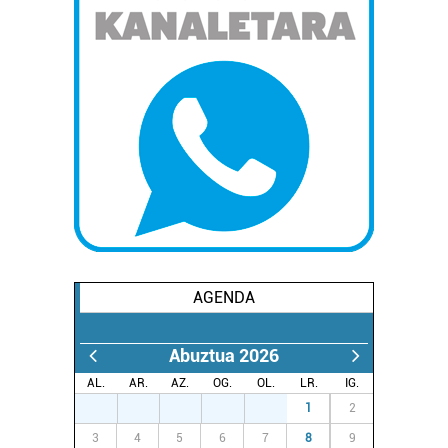
AGENDA
Abuztua 2026
AL.
AR.
AZ.
OG.
OL.
LR.
IG.
27
28
29
30
31
1
2
3
4
5
6
7
8
9