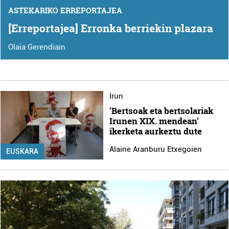
ASTEKARIKO ERREPORTAJEA
[Erreportajea] Erronka berriekin plazara
Olaia Gerendiain
Irun
'Bertsoak eta bertsolariak
Irunen XIX. mendean'
ikerketa aurkeztu dute
Alaine Aranburu Etxegoien
EUSKARA