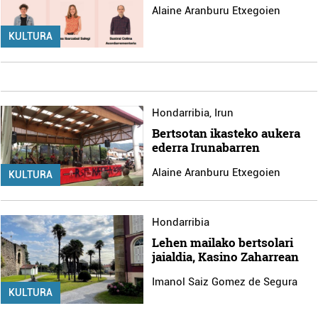
Alaine Aranburu Etxegoien
KULTURA
Hondarribia
,
Irun
Bertsotan ikasteko aukera
ederra Irunabarren
Alaine Aranburu Etxegoien
KULTURA
Hondarribia
Lehen mailako bertsolari
jaialdia, Kasino Zaharrean
Imanol Saiz Gomez de Segura
KULTURA