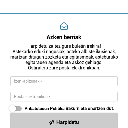
Azken berriak
Harpidetu zaitez gure buletin irekira!
Astekarko eduki nagusiak, asteko albiste ikusienak,
martxan ditugun zozketa eta egitasmoak, asteburuko
egitarauen agenda eta askoz gehiago!
Ostiralero zure posta elektronikoan.
Pribatutasun Politika
irakurri eta onartzen dut.
Harpidetu