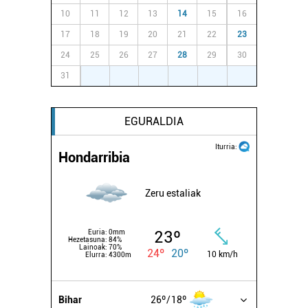
10
11
12
13
14
15
16
17
18
19
20
21
22
23
24
25
26
27
28
29
30
31
1
2
3
4
5
6
EGURALDIA
Iturria:
Hondarribia
Zeru estaliak
23º
Euria:
0mm
Hezetasuna:
84%
Lainoak:
70%
24º
20º
10 km/h
Elurra:
4300m
Bihar
26º
18º