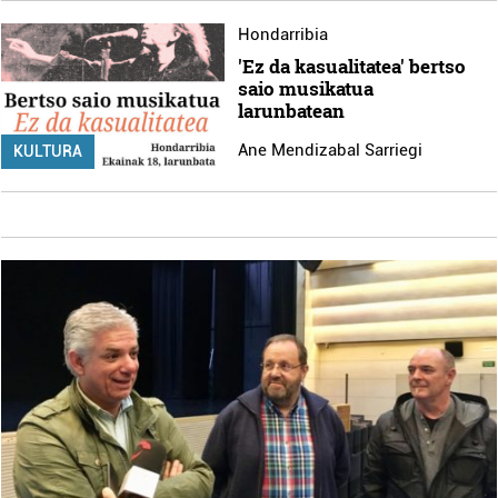
Hondarribia
'Ez da kasualitatea' bertso
saio musikatua
larunbatean
Ane Mendizabal Sarriegi
KULTURA