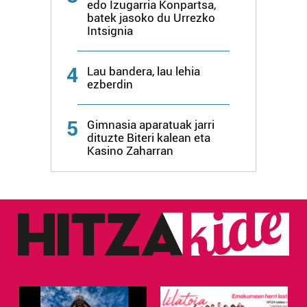
edo Izugarria Konpartsa,
batek jasoko du Urrezko
Intsignia
4
Lau bandera, lau lehia
ezberdin
5
Gimnasia aparatuak jarri
dituzte Biteri kalean eta
Kasino Zaharran