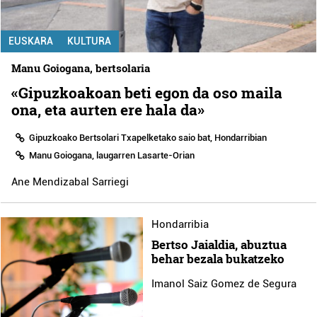
EUSKARA
KULTURA
Manu Goiogana, bertsolaria
«Gipuzkoakoan beti egon da oso maila
ona, eta aurten ere hala da»
Gipuzkoako Bertsolari Txapelketako saio bat, Hondarribian
Manu Goiogana, laugarren Lasarte-Orian
Ane Mendizabal Sarriegi
Hondarribia
Bertso Jaialdia, abuztua
behar bezala bukatzeko
Imanol Saiz Gomez de Segura