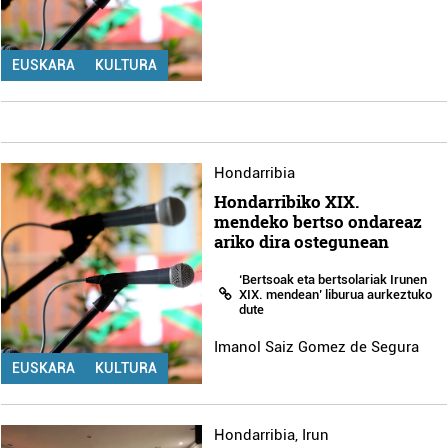
EUSKARA
KULTURA
Hondarribia
Hondarribiko XIX.
mendeko bertso ondareaz
ariko dira ostegunean
‘Bertsoak eta bertsolariak Irunen
XIX. mendean’ liburua aurkeztuko
dute
Imanol Saiz Gomez de Segura
EUSKARA
KULTURA
Hondarribia
,
Irun