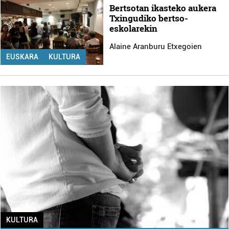
Bertsotan ikasteko aukera
Txingudiko bertso-
eskolarekin
Alaine Aranburu Etxegoien
EUSKARA
KULTURA
KULTURA