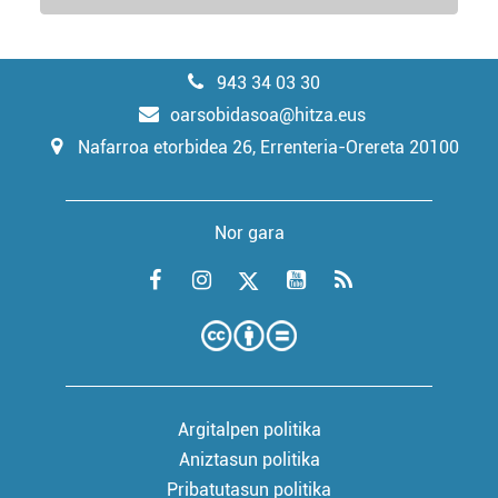
943 34 03 30
oarsobidasoa@hitza.eus
Nafarroa etorbidea 26, Errenteria-Orereta 20100
Nor gara
Argitalpen politika
Aniztasun politika
Pribatutasun politika