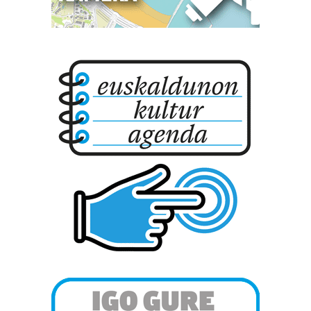
datuen atalean. Edozein unetan alda edo ken dezakezu
zure baimena Cookieen adierazpenean.
Webgune honek cookie propioak eta hirugarrenen cookie-
fitxategiak erabiltzen ditu. Zure esperientzia eta
zerbitzuak hobetzeko asmoz, cookie teknologiaz
baliatzen gara. Ohar hau onartuz gero, teknologia hori
erabiltzeko baimen esplizitua ematen diguzu.
Gehiago
irakurri