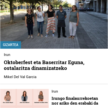
GIZARTEA
Irun
Oktoberfest eta Baserritar Eguna,
ostalaritza dinamizatzeko
Mikel Del Val Garcia
Irun
Irungo finalaurrekoetan
nor ariko den erabaki da