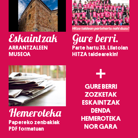
Eskaintzak
Gure berri.
ARRANTZALEEN
Parte hartu 33. Lilatoian
MUSEOA
HITZA taldearekin!
+
GURE BERRI
ZOZKETAK
ESKAINTZAK
Hemeroteka
DENDA
HEMEROTEKA
Papereko zenbakiak
NOR GARA
PDF formatuan