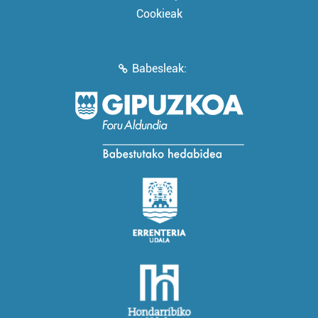
Cookieak
Babesleak: