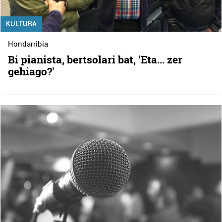
KULTURA
Hondarribia
Bi pianista, bertsolari bat, 'Eta... zer
gehiago?'