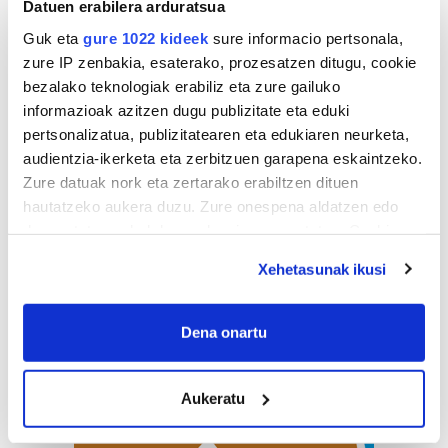
Datuen erabilera arduratsua
Guk eta
gure 1022 kideek
sure informacio pertsonala,
zure IP zenbakia, esaterako, prozesatzen ditugu, cookie
bezalako teknologiak erabiliz eta zure gailuko
informazioak azitzen dugu publizitate eta eduki
pertsonalizatua, publizitatearen eta edukiaren neurketa,
audientzia-ikerketa eta zerbitzuen garapena eskaintzeko.
Zure datuak nork eta zertarako erabiltzen dituen
hautatzeko aukera duzu. Zure onespena aldatzen edo
deuseztatzen ahal duzu edozein momentutan, Cookie
deklaraziotik edo Privacy triggerean klikatuz.
Xehetasunak ikusi
If you allow, we would also like to:
Collect information about your geographical
Dena onartu
location which can be accurate to within several
meters
Aukeratu
Identify your device by actively scanning it for
specific characteristics (fingerprinting)