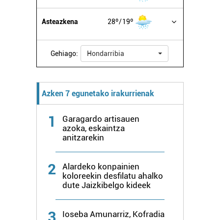
Asteazkena
28º
19º
Gehiago:
Hondarribia
Azken 7 egunetako irakurrienak
1
Garagardo artisauen
azoka, eskaintza
anitzarekin
2
Alardeko konpainien
koloreekin desfilatu ahalko
dute Jaizkibelgo kideek
3
Ioseba Amunarriz, Kofradia