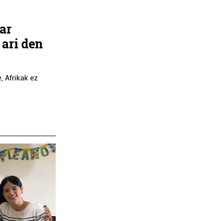
ar
ari den
, Afrikak ez
Artxiboak
Musika eskolak
ESBIL MUSIKAREN
TOMAS GARBIZU M
USKAL ARTXIBOA
ESKOLA
Errenteria-Orereta
Lezo