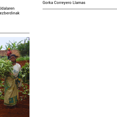
Gorka Correyero Llamas
Udalaren
 ezberdinak