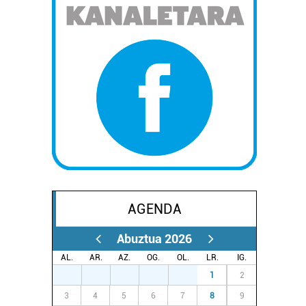
AGENDA
Abuztua 2026
AL.
AR.
AZ.
OG.
OL.
LR.
IG.
27
28
29
30
31
1
2
3
4
5
6
7
8
9