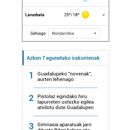
Larunbata
25º
18º
Gehiago:
Hondarribia
Azken 7 egunetako irakurrienak
1
Guadalupeko "novenak",
aurten lehenago
2
Pistolaz egindako hiru
lapurreten ustezko egilea
atxilotu dute Guadalupen
3
Gimnasia aparatuak jarri