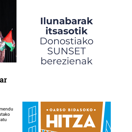
ar
armendu
utako
ratu