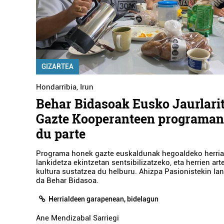
GIZARTEA
Hondarribia
,
Irun
Behar Bidasoak Eusko Jaurlari
Gazte Kooperanteen programan
du parte
Programa honek gazte euskaldunak hegoaldeko herria
lankidetza ekintzetan sentsibilizatzeko, eta herrien ar
kultura sustatzea du helburu. Ahizpa Pasionistekin lan
da Behar Bidasoa.
Herrialdeen garapenean, bidelagun
Ane Mendizabal Sarriegi