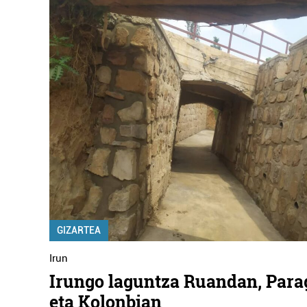
GIZARTEA
Irun
Irungo laguntza Ruandan, Para
eta Kolonbian