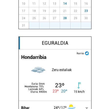
10
11
12
13
14
15
16
17
18
19
20
21
22
23
24
25
26
27
28
29
30
31
1
2
3
4
5
6
EGURALDIA
Iturria:
Hondarribia
Zeru estaliak
23º
Euria:
0mm
Hezetasuna:
70%
Lainoak:
64%
23º
20º
15 km/h
Elurra:
4400m
Bihar
24º
17º