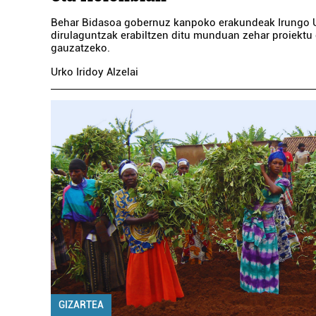
Behar Bidasoa gobernuz kanpoko erakundeak Irungo 
dirulaguntzak erabiltzen ditu munduan zehar proiektu
gauzatzeko.
Urko Iridoy Alzelai
GIZARTEA