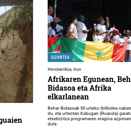
GIZARTEA
Hondarribia
,
Irun
Afrikaren Egunean, Beh
Bidasoa eta Afrika
elkarlanean
Behar Bidasoak 50 urteko ibilbidea nab
du, eta urteotan Kabugan (Ruanda) garat
guaien
etxebizitza programaren eragina azpimar
dute.