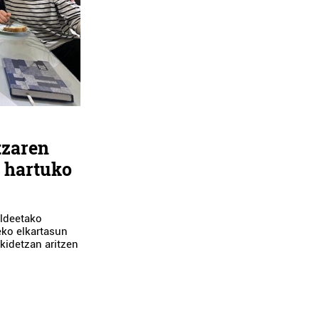
tzaren
 hartuko
ldeetako
teko elkartasun
kidetzan aritzen