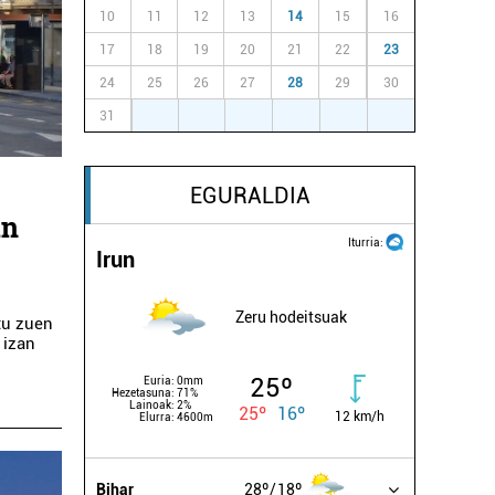
10
11
12
13
14
15
16
17
18
19
20
21
22
23
24
25
26
27
28
29
30
31
1
2
3
4
5
6
EGURALDIA
an
Iturria:
Irun
Zeru hodeitsuak
tu zuen
 izan
25º
Euria:
0mm
Hezetasuna:
71%
Lainoak:
2%
25º
16º
12 km/h
Elurra:
4600m
Bihar
28º
18º