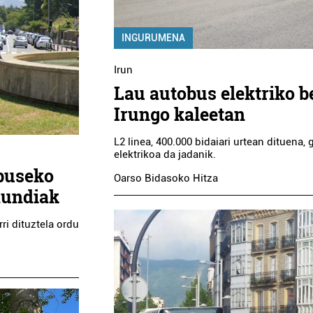
INGURUMENA
Irun
Lau autobus elektriko b
Irungo kaleetan
L2 linea, 400.000 bidaiari urtean dituena, 
elektrikoa da jadanik.
ebuseko
Oarso Bidasoko Hitza
ldundiak
ri dituztela ordu