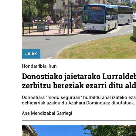
JAIAK
Hondarribia
,
Irun
Donostiako jaietarako Lurrald
zerbitzu bereziak ezarri ditu a
Donostiara "modu seguruan" hurbildu ahal izateko ezar
gehigarriak azaldu du Azahara Dominguez diputatuak.
Ane Mendizabal Sarriegi