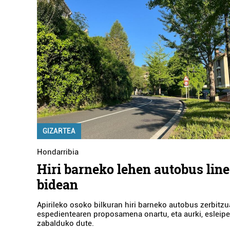
GIZARTEA
Hondarribia
Hiri barneko lehen autobus line
bidean
Apirileko osoko bilkuran hiri barneko autobus zerbitzu
espedientearen proposamena onartu, eta aurki, esleip
zabalduko dute.