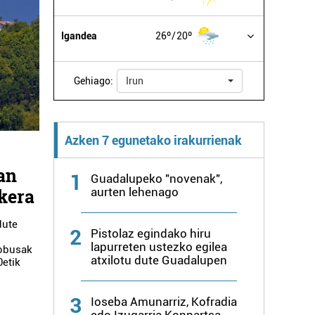
Igandea
26º
20º
Gehiago:
Irun
Azken 7 egunetako irakurrienak
an
1
Guadalupeko "novenak",
aurten lehenago
kera
dute
2
Pistolaz egindako hiru
lapurreten ustezko egilea
tobusak
atxilotu dute Guadalupen
0etik
3
Ioseba Amunarriz, Kofradia