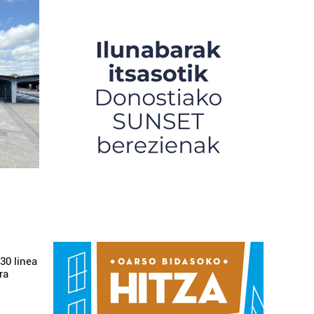
30 linea
ra