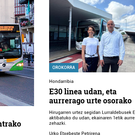
OROKORRA
Hondarribia
E30 linea udan, eta
aurrerago urte osorako
Hirugarren urtez segidan Lurraldebusek E
aktibatuko du udan, ekainaren 1etik aurre
ntrako
zehazki.
Urko Etxebeste Petrirena