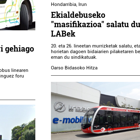
Hondarribia
,
Irun
Ekialdebuseko
"masifikazioa" salatu d
LABek
20. eta 26. lineetan murrizketak salatu, et
ri gehiago
horietan dagoen bidaiarien pilaketaren be
eman du sindikatuak.
Oarso Bidasoko Hitza
obus linearen
inguez foru