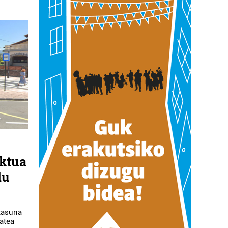
ektua
du
tasuna
atea