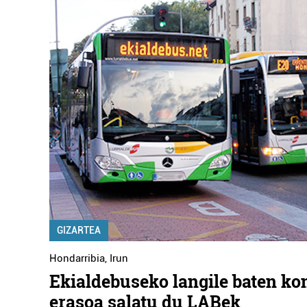
GIZARTEA
Hondarribia
,
Irun
Ekialdebuseko langile baten ko
erasoa salatu du LABek