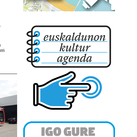
u
a
rri