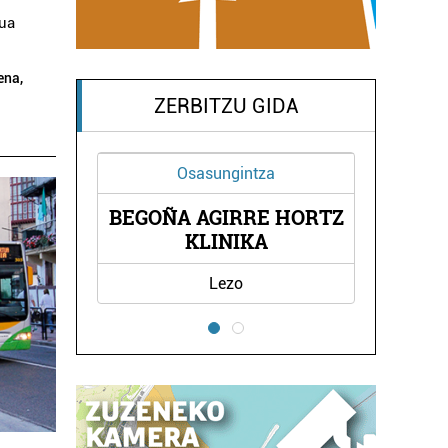
zua
ena,
ZERBITZU GIDA
za
Ostalaritza
E HORTZ
ANTXETA HERRIKO
A
TABERNA
Pasaia