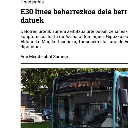
Hondarribia
E30 linea beharrezkoa dela berr
datuek
Datorren urtetik aurrera zerbitzua urte osoan zehar es
konpromisoa hartu du Azahara Dominguez Gipuzkoak
Aldundiko Mugikortasuneko, Turismoko eta Lurralde A
diputatuak.
Osasungintza
Ane Mendizabal Sarriegi
BEGOÑA AGIRRE HORTZ
KLINIKA
Lezo