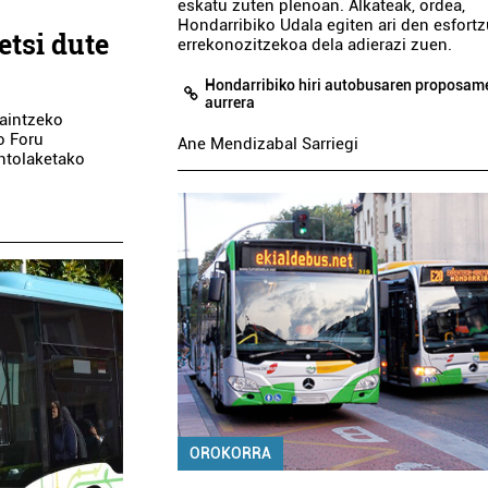
eskatu zuten plenoan. Alkateak, ordea,
Hondarribiko Udala egiten ari den esfort
etsi dute
errekonozitzekoa dela adierazi zuen.
Hondarribiko hiri autobusaren proposam
aurrera
kaintzeko
o Foru
Ane Mendizabal Sarriegi
ntolaketako
Ostalaritza
Osasungint
ANTXETA HERRIKO
BEGOÑA AGIRR
TABERNA
KLINIK
Pasaia
Lezo
OROKORRA