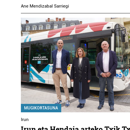
Ane Mendizabal Sarriegi
MUGIKORTASUNA
Irun
Irun eta Hendaia arteko Txik T