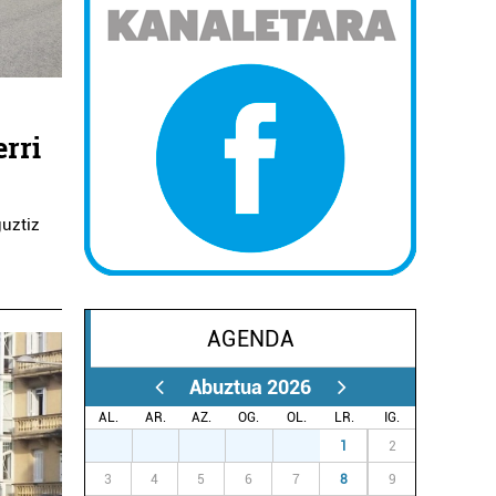
erri
guztiz
AGENDA
Abuztua 2026
AL.
AR.
AZ.
OG.
OL.
LR.
IG.
27
28
29
30
31
1
2
3
4
5
6
7
8
9