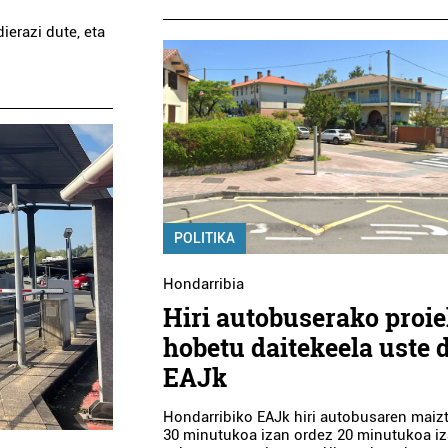
ierazi dute, eta
POLITIKA
Hondarribia
Hiri autobuserako proi
hobetu daitekeela uste 
EAJk
Hondarribiko EAJk hiri autobusaren maiz
30 minutukoa izan ordez 20 minutukoa iz