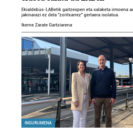
Ekialdebus-LABetik gaitzespen eta salaketa irmoena ad
jakinarazi ez dela "zoritxarrez" gertaera isolatua.
Ikerne Zarate Gartziarena
INGURUMENA