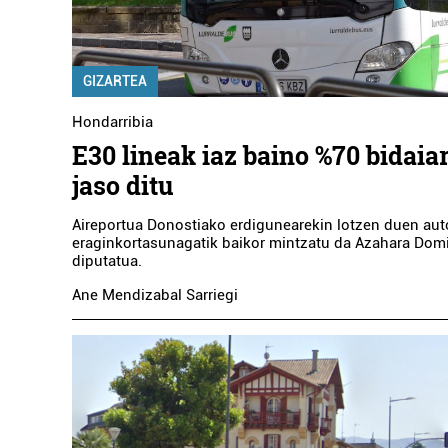
GIZARTEA
Hondarribia
E30 lineak iaz baino %70 bidaia
jaso ditu
Aireportua Donostiako erdigunearekin lotzen duen aut
eraginkortasunagatik baikor mintzatu da Azahara Dom
diputatua.
Ane Mendizabal Sarriegi