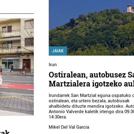
JAIAK
Irun
Ostiralean, autobusez S
Martzialera igotzeko au
Irundarrek San Martzial eguna ospatuko 
ostiralean, eta urtero bezala, autobusak
ahalbidetu dituzte mendira igotzeko. Au
Antonio Valverde kaletik irtengo dira 09:3
14:30era.
Mikel Del Val Garcia
xak