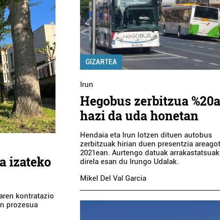
GIZARTEA
Irun
Hegobus zerbitzua %20
hazi da uda honetan
Hendaia eta Irun lotzen dituen autobus
zerbitzuak hirian duen presentzia areago
2021ean. Aurtengo datuak arrakastatsuak
a izateko
direla esan du Irungo Udalak.
Mikel Del Val Garcia
aren kontratazio
en prozesua