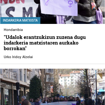
INDARKERIA MATXISTA
Hondarribia
"Udalok erantzukizun zuzena dugu
indarkeria matxistaren aurkako
borrokan"
Urko Iridoy Alzelai