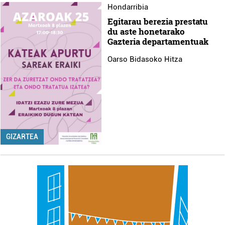
Hondarribia
duten interes legitimoa eta horren aurka nola egin
dezakezun ikusteko.
Egitarau berezia prestatu
du aste honetarako
Gazteria departamentuak
Lortu zure datu pertsonalak prozesatzeko moduari
buruzko informazio gehiago eta ezarri zure lehentasunak
Oarso Bidasoko Hitza
datuen atalean. Edozein unetan alda edo ken dezakezu
zure baimena Cookieen adierazpenean.
Webgune honek cookie propioak eta hirugarrenen cookie-
fitxategiak erabiltzen ditu. Zure esperientzia eta
zerbitzuak hobetzeko asmoz, cookie teknologiaz
GIZARTEA
baliatzen gara. Ohar hau onartuz gero, teknologia hori
erabiltzeko baimen esplizitua ematen diguzu.
Gehiago
irakurri