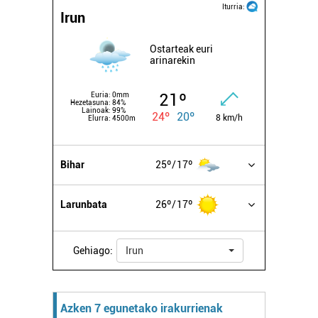
Iturria:
Irun
Ostarteak euri
arinarekin
21º
Euria:
0mm
Hezetasuna:
84%
Lainoak:
99%
24º
20º
8 km/h
Elurra:
4500m
Bihar
25º
17º
Larunbata
26º
17º
Gehiago:
Irun
Azken 7 egunetako irakurrienak