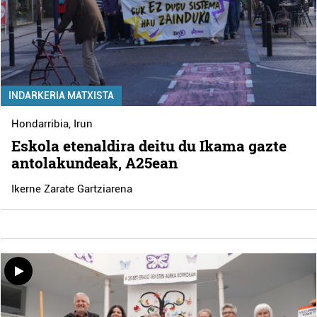
INDARKERIA MATXISTA
Hondarribia
,
Irun
Eskola etenaldira deitu du Ikama gazte
antolakundeak, A25ean
Ikerne Zarate Gartziarena