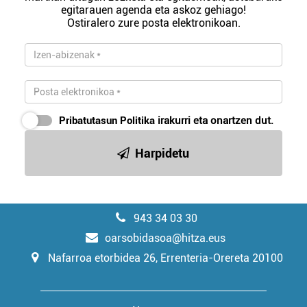
egitarauen agenda eta askoz gehiago!
Ostiralero zure posta elektronikoan.
Pribatutasun Politika
irakurri eta onartzen dut.
Harpidetu
943 34 03 30
oarsobidasoa@hitza.eus
Nafarroa etorbidea 26, Errenteria-Orereta 20100