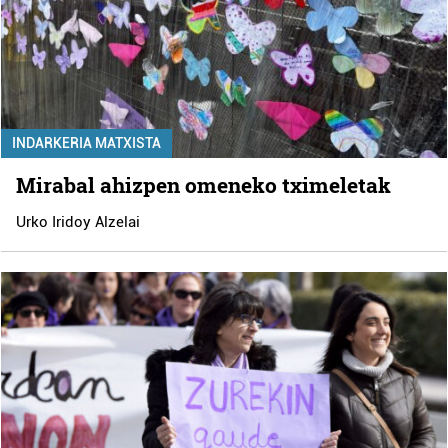
INDARKERIA MATXISTA
Mirabal ahizpen omeneko tximeletak
Urko Iridoy Alzelai