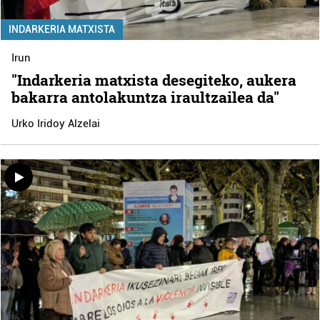
INDARKERIA MATXISTA
Irun
"Indarkeria matxista desegiteko, aukera
bakarra antolakuntza iraultzailea da"
Urko Iridoy Alzelai