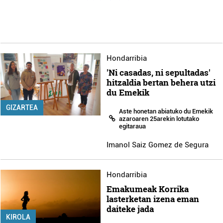
Hondarribia
'Ni casadas, ni sepultadas'
hitzaldia bertan behera utzi
du Emekik
GIZARTEA
Aste honetan abiatuko du Emekik
azaroaren 25arekin lotutako
egitaraua
Imanol Saiz Gomez de Segura
Hondarribia
Emakumeak Korrika
lasterketan izena eman
daiteke jada
KIROLA