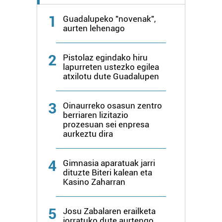
1
Guadalupeko "novenak",
aurten lehenago
2
Pistolaz egindako hiru
lapurreten ustezko egilea
atxilotu dute Guadalupen
3
Oinaurreko osasun zentro
berriaren lizitazio
prozesuan sei enpresa
aurkeztu dira
4
Gimnasia aparatuak jarri
dituzte Biteri kalean eta
Kasino Zaharran
5
Josu Zabalaren erailketa
jorratuko dute aurtengo