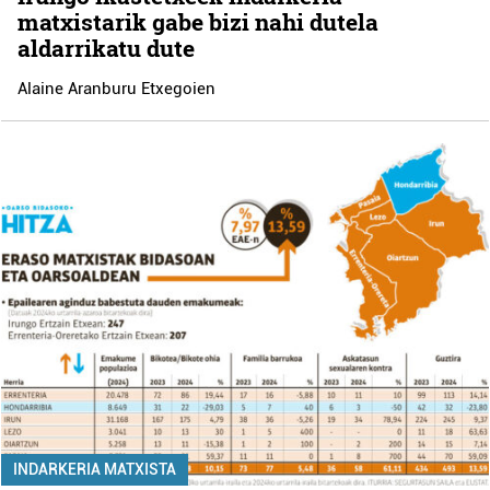
matxistarik gabe bizi nahi dutela
aldarrikatu dute
Alaine Aranburu Etxegoien
INDARKERIA MATXISTA