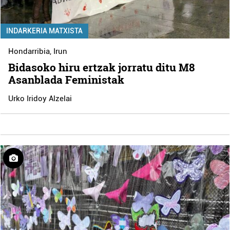
INDARKERIA MATXISTA
Hondarribia
,
Irun
Bidasoko hiru ertzak jorratu ditu M8
Asanblada Feministak
Urko Iridoy Alzelai