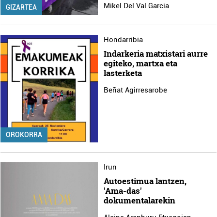
Mikel Del Val Garcia
GIZARTEA
Hondarribia
Indarkeria matxistari aurre
egiteko, martxa eta
lasterketa
Beñat Agirresarobe
OROKORRA
Irun
Autoestimua lantzen,
'Ama-das'
dokumentalarekin