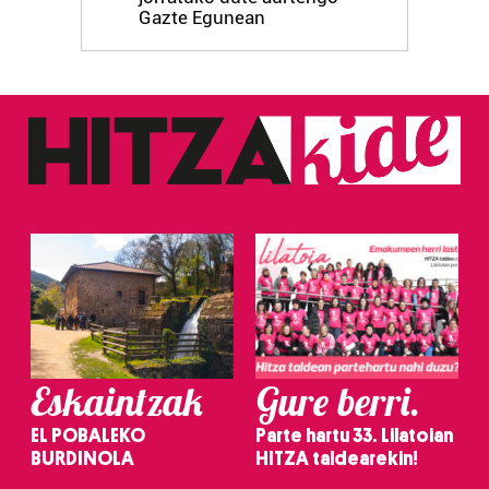
Gazte Egunean
Eskaintzak
Gure berri.
EL POBALEKO
Parte hartu 33. Lilatoian
BURDINOLA
HITZA taldearekin!