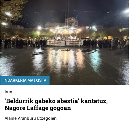
INDARKERIA MATXISTA
Irun
'Beldurrik gabeko abestia' kantatuz,
Nagore Laffage gogoan
Alaine Aranburu Etxegoien