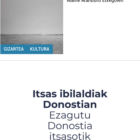
Alaine Aranburu Etxegoien
GIZARTEA
KULTURA