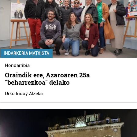
INDARKERIA MATXISTA
Hondarribia
Oraindik ere, Azaroaren 25a
"beharrezkoa" delako
Urko Iridoy Alzelai