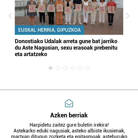
EUSKAL HERRIA, GIPUZKOA
Donostiako Udalak arreta gune bat jarriko
Ur
du Aste Nagusian, sexu erasoak prebenitu
es
eta artatzeko
lu
Azken berriak
Harpidetu zaitez gure buletin irekira!
Astekarko eduki nagusiak, asteko albiste ikusienak,
martxan ditugun zozketa eta egitasmoak, asteburuko