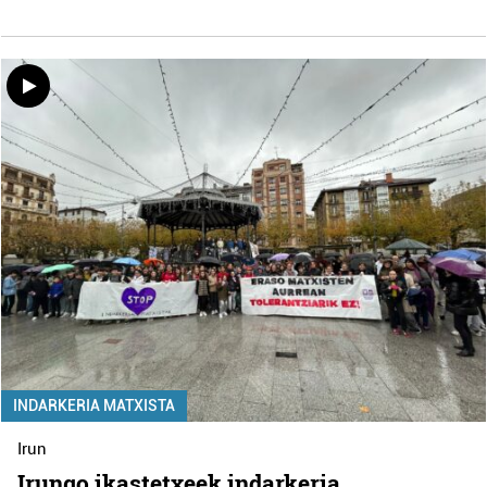
INDARKERIA MATXISTA
Irun
Irungo ikastetxeek indarkeria