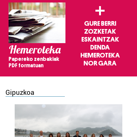
+
GURE BERRI
ZOZKETAK
ESKAINTZAK
Hemeroteka
DENDA
HEMEROTEKA
Papereko zenbakiak
NOR GARA
PDF formatuan
Gipuzkoa