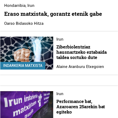
Hondarribia
,
Irun
Eraso matxistak, gorantz etenik gabe
Oarso Bidasoko Hitza
Irun
Ziberbiolentziaz
hausnartzeko eztabaida
taldea sortuko dute
INDARKERIA MATXISTA
Alaine Aranburu Etxegoien
Irun
Performance bat,
Azaroaren 25arekin bat
egiteko