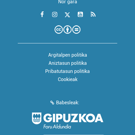
Nor gara
Argitalpen politika
Aniztasun politika
Pribatutasun politika
Cookieak
Babesleak: