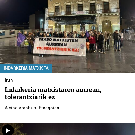
INDARKERIA MATXISTA
Irun
Indarkeria matxistaren aurrean,
tolerantziarik ez
Alaine Aranburu Etxegoien