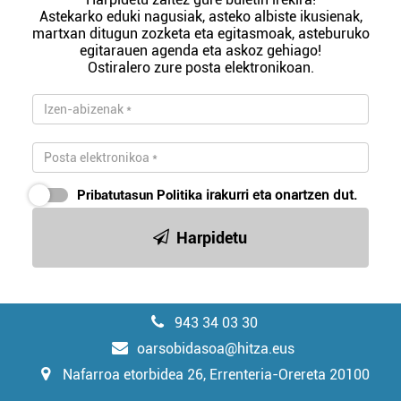
Astekarko eduki nagusiak, asteko albiste ikusienak,
martxan ditugun zozketa eta egitasmoak, asteburuko
egitarauen agenda eta askoz gehiago!
Ostiralero zure posta elektronikoan.
Pribatutasun Politika
irakurri eta onartzen dut.
Harpidetu
943 34 03 30
oarsobidasoa@hitza.eus
Nafarroa etorbidea 26, Errenteria-Orereta 20100