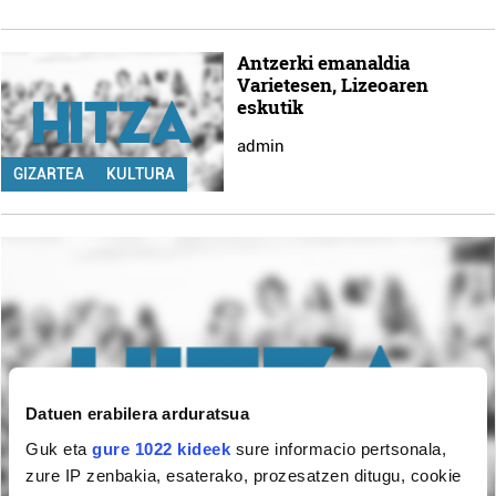
Antzerki emanaldia
Varietesen, Lizeoaren
eskutik
admin
GIZARTEA
KULTURA
Datuen erabilera arduratsua
Guk eta
gure 1022 kideek
sure informacio pertsonala,
zure IP zenbakia, esaterako, prozesatzen ditugu, cookie