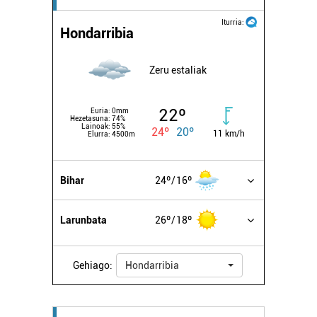
Iturria:
Hondarribia
Zeru estaliak
22º
Euria:
0mm
Hezetasuna:
74%
Lainoak:
55%
24º
20º
11 km/h
Elurra:
4500m
Bihar
24º
16º
Larunbata
26º
18º
Gehiago:
Hondarribia