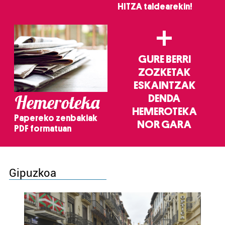
HITZA taldearekin!
+
GURE BERRI
ZOZKETAK
ESKAINTZAK
Hemeroteka
DENDA
HEMEROTEKA
Papereko zenbakiak
NOR GARA
PDF formatuan
Gipuzkoa