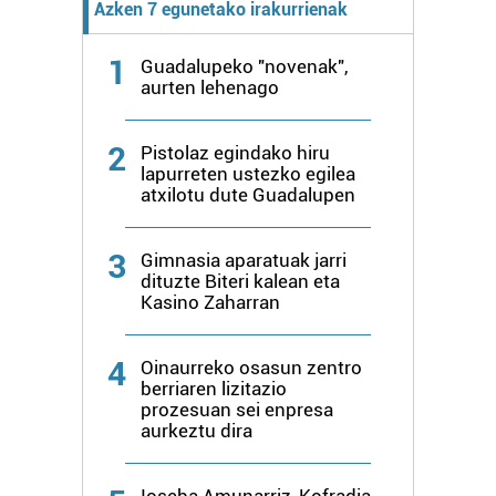
Azken 7 egunetako irakurrienak
1
Guadalupeko "novenak",
aurten lehenago
2
Pistolaz egindako hiru
lapurreten ustezko egilea
atxilotu dute Guadalupen
3
Gimnasia aparatuak jarri
dituzte Biteri kalean eta
Kasino Zaharran
4
Oinaurreko osasun zentro
berriaren lizitazio
prozesuan sei enpresa
aurkeztu dira