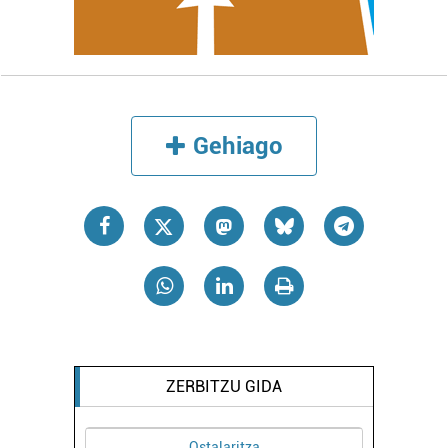
Webgune honek cookie propioak eta hirugarrenen cookie-
fitxategiak erabiltzen ditu. Zure esperientzia eta
zerbitzuak hobetzeko asmoz, cookie teknologiaz
baliatzen gara. Ohar hau onartuz gero, teknologia hori
erabiltzeko baimen esplizitua ematen diguzu.
Gehiago
irakurri
Gehiago
ZERBITZU GIDA
Itzulpenak