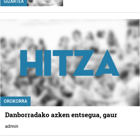
GIZARTEA
OROKORRA
Danborradako azken entsegua, gaur
admin