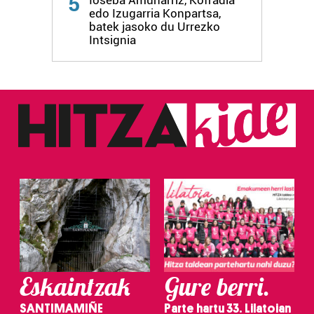
5
Ioseba Amunarriz, Kofradia
edo Izugarria Konpartsa,
batek jasoko du Urrezko
Intsignia
Eskaintzak
Gure berri.
SANTIMAMIÑE
Parte hartu 33. Lilatoian