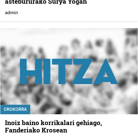
astebururako Surya Yogan
admin
OROKORRA
Inoiz baino korrikalari gehiago,
Fanderiako Krosean