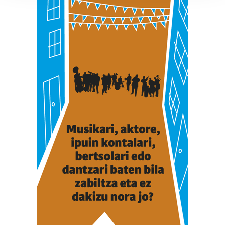
prozesatzen ditugu, zure IP zenbakia, besteak beste,
teknologia erabiliz, cookieak adibidez, iragarki eta eduki
pertsonalizatuak eskaintzeko, iragarkiak eta edukia
neurtzeko, jendeari buruzko informazioa biltzeko eta
produktuak garatzeko. Zure datuak nork eta zertarako
erabiltzen dituen hauta dezakezu.
Bazkide batzuek ez dizute baimenik eskatzen, eta beren
interes komertzial legitimoetan babesten dira. Ikusi gure
bazkideen zerrenda, beren ustez zein helburutarako
duten interes legitimoa eta horren aurka nola egin
dezakezun ikusteko.
Lortu zure datu pertsonalak prozesatzeko moduari
buruzko informazio gehiago eta ezarri zure lehentasunak
datuen atalean. Edozein unetan alda edo ken dezakezu
zure baimena Cookieen adierazpenean.