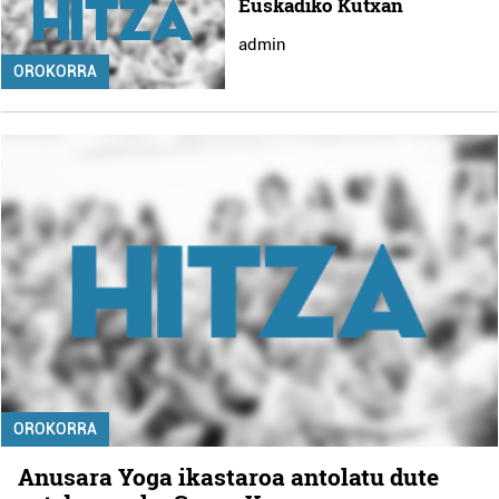
Euskadiko Kutxan
admin
OROKORRA
OROKORRA
Anusara Yoga ikastaroa antolatu dute