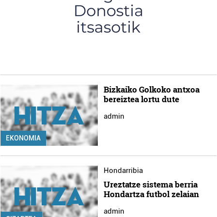
Bizkaiko Golkoko antxoa
bereiztea lortu dute
admin
EKONOMIA
Hondarribia
Ureztatze sistema berria
Hondartza futbol zelaian
admin