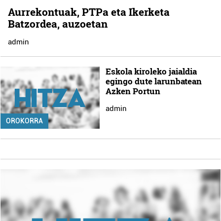
Aurrekontuak, PTPa eta Ikerketa
Batzordea, auzoetan
admin
Eskola kiroleko jaialdia
egingo dute larunbatean
Azken Portun
admin
OROKORRA