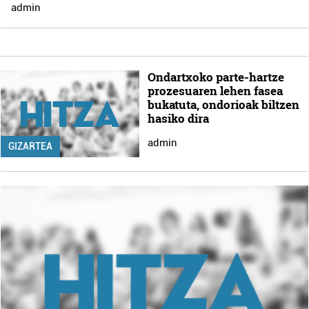
admin
Ondartxoko parte-hartze
prozesuaren lehen fasea
bukatuta, ondorioak biltzen
hasiko dira
admin
GIZARTEA