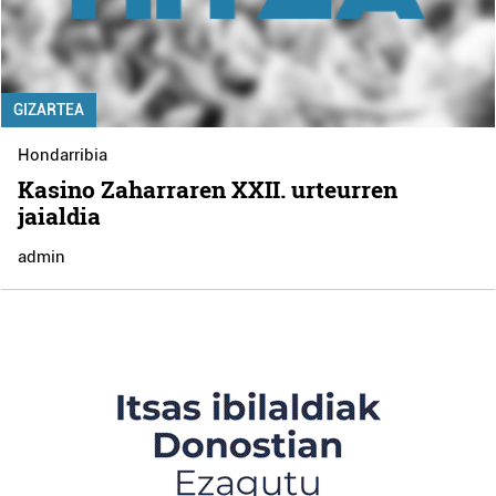
GIZARTEA
Hondarribia
Kasino Zaharraren XXII. urteurren
jaialdia
admin