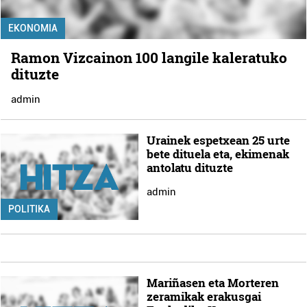
EKONOMIA
Ramon Vizcainon 100 langile kaleratuko
dituzte
admin
Urainek espetxean 25 urte
bete dituela eta, ekimenak
antolatu dituzte
admin
POLITIKA
Mariñasen eta Morteren
zeramikak erakusgai