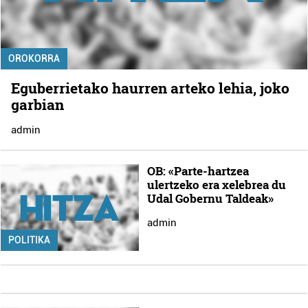
OROKORRA
Eguberrietako haurren arteko lehia, joko
garbian
admin
OB: «Parte-hartzea
ulertzeko era xelebrea du
Udal Gobernu Taldeak»
admin
POLITIKA