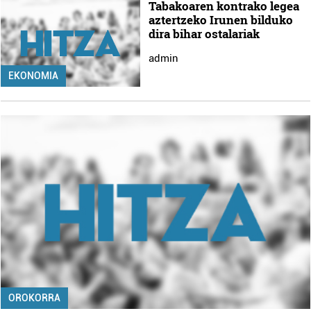
Tabakoaren kontrako legea
aztertzeko Irunen bilduko
dira bihar ostalariak
admin
EKONOMIA
OROKORRA