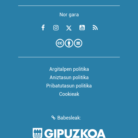
Nor gara
Argitalpen politika
Aniztasun politika
Pribatutasun politika
Cookieak
Babesleak: