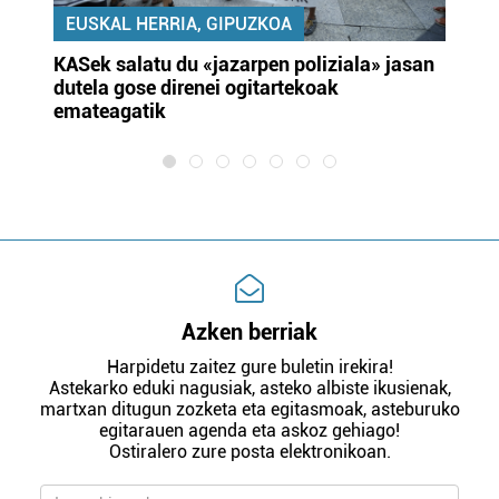
EUSKAL HERRIA, GIPUZKOA
KASek salatu du «jazarpen poliziala» jasan
Pa
dutela gose direnei ogitartekoak
da
emateagatik
«s
Azken berriak
Harpidetu zaitez gure buletin irekira!
Astekarko eduki nagusiak, asteko albiste ikusienak,
martxan ditugun zozketa eta egitasmoak, asteburuko
egitarauen agenda eta askoz gehiago!
Ostiralero zure posta elektronikoan.