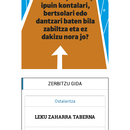
ZERBITZU GIDA
Ostalaritza
EOA
LEKU ZAHARRA TABERNA
VA