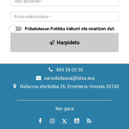
Pribatutasun Politika
irakurri eta onartzen dut.
Harpidetu
943 34 03 30
oarsobidasoa@hitza.eus
Nafarroa etorbidea 26, Errenteria-Orereta 20100
Nor gara