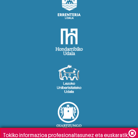
Tokiko informazioa profesionaltasunez eta euskaratik,