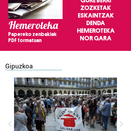
GURE BERRI
ZOZKETAK
ESKAINTZAK
Hemeroteka
DENDA
HEMEROTEKA
Papereko zenbakiak
NOR GARA
PDF formatuan
Gipuzkoa