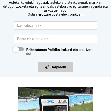
Astekarko eduki nagusiak, asteko albiste ikusienak, martxan
ditugun zozketa eta egitasmoak, asteburuko egitarauen agenda eta
askoz gehiago!
Ostiralero zure posta elektronikoan.
Pribatutasun Politika
irakurri eta onartzen
dut.
Harpidetu