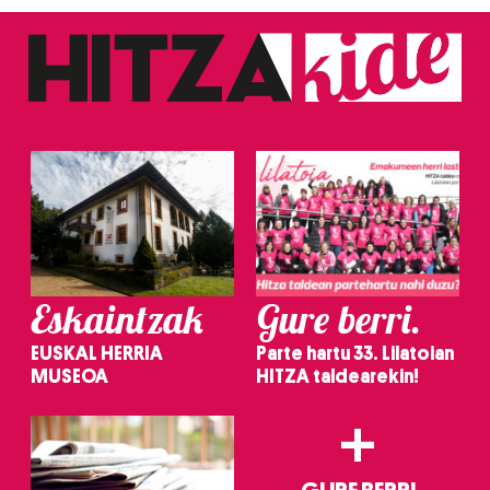
Eskaintzak
Gure berri.
EUSKAL HERRIA
Parte hartu 33. Lilatoian
MUSEOA
HITZA taldearekin!
+