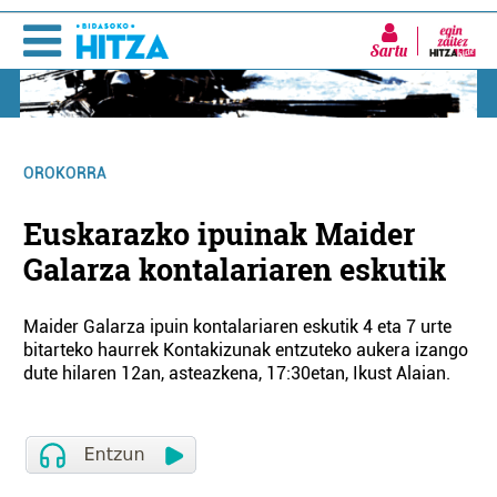
Sartu
OROKORRA
Euskarazko ipuinak Maider
Galarza kontalariaren eskutik
Maider Galarza ipuin kontalariaren eskutik 4 eta 7 urte
bitarteko haurrek Kontakizunak entzuteko aukera izango
dute hilaren 12an, asteazkena, 17:30etan, Ikust Alaian.