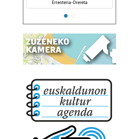
Errenteria-Orereta