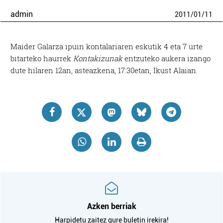
admin
2011
/
01
/
11
Maider Galarza ipuin kontalariaren eskutik 4 eta 7 urte
bitarteko haurrek
Kontakizunak
entzuteko aukera izango
dute hilaren 12an, asteazkena, 17:30etan, Ikust Alaian.
Azken berriak
Harpidetu zaitez gure buletin irekira!