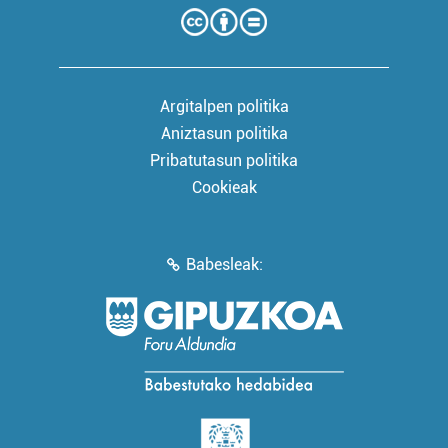
Argitalpen politika
Aniztasun politika
Pribatutasun politika
Cookieak
Babesleak: