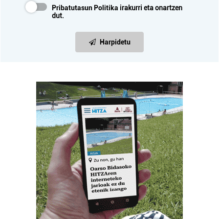
Pribatutasun Politika
irakurri eta onartzen
dut.
Harpidetu