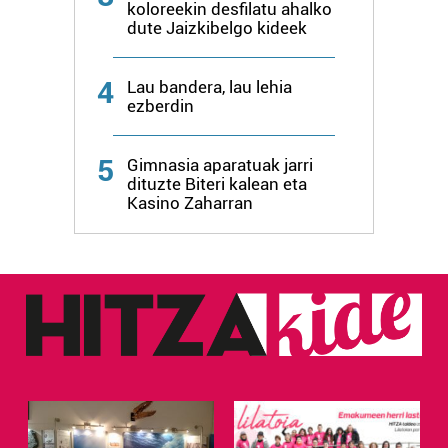
koloreekin desfilatu ahalko
dute Jaizkibelgo kideek
4
Lau bandera, lau lehia
ezberdin
5
Gimnasia aparatuak jarri
dituzte Biteri kalean eta
Kasino Zaharran