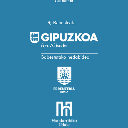
Cookieak
Babesleak: