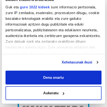
Guk eta
gure 1022 kideek
sure informacio pertsonala,
zure IP zenbakia, esaterako, prozesatzen ditugu, cookie
bezalako teknologiak erabiliz eta zure gailuko
informazioak azitzen dugu publizitate eta eduki
pertsonalizatua, publizitatearen eta edukiaren neurketa,
audientzia-ikerketa eta zerbitzuen garapena eskaintzeko.
Zure datuak nork eta zertarako erabiltzen dituen
hautatzeko aukera duzu. Zure onespena aldatzen edo
deuseztatzen ahal duzu edozein momentutan, Cookie
deklaraziotik edo Privacy triggerean klikatuz.
Xehetasunak ikusi
If you allow, we would also like to:
Collect information about your geographical
Dena onartu
location which can be accurate to within several
meters
Aukeratu
Identify your device by actively scanning it for
specific characteristics (fingerprinting)
Find out more about how your personal data is processed