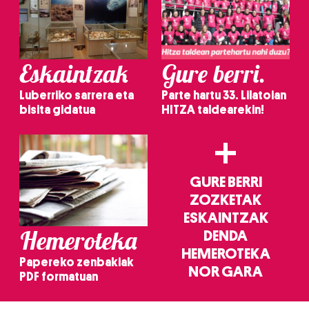
Eskaintzak
Gure berri.
Luberriko sarrera eta
Parte hartu 33. Lilatoian
bisita gidatua
HITZA taldearekin!
+
GURE BERRI
ZOZKETAK
ESKAINTZAK
Hemeroteka
DENDA
HEMEROTEKA
Papereko zenbakiak
NOR GARA
PDF formatuan