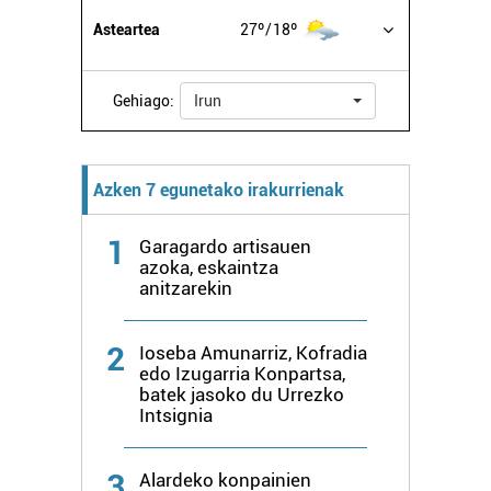
Asteartea
27º
18º
Gehiago:
Irun
Azken 7 egunetako irakurrienak
1
Garagardo artisauen
azoka, eskaintza
anitzarekin
2
Ioseba Amunarriz, Kofradia
edo Izugarria Konpartsa,
batek jasoko du Urrezko
Intsignia
3
Alardeko konpainien