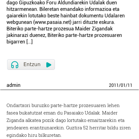
dago Gipuzkoako Foru Aldundiarekin Udalak duen
hitzarmenean. Bileretan emandako informazioa eta
gaiarekin lotutako beste hainbat dokumentu Udalaren
webgunean (www.pasaia.net) jarri dituzte eskura.
Biteriko parte-hartze prozesua Maider Zigandak
jakinarazi duenez, Biteriko parte-hartze prozesuaren
bigarren [...]
admin
2011
/
01
/
11
Ondartxori buruzko parte-hartze prozesuaren lehen
fasea bukatutzat eman du Pasaiako Udalak. Maider
Ziganda alkatea pozik dago lortutako emaitzarekin eta
jendearen erantzunarekin. Guztira 52 herritar bildu ziren
egindako hiru bilkuretan.