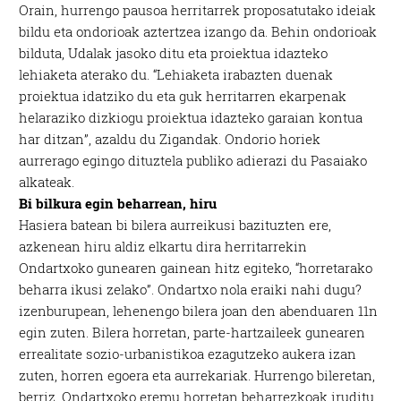
Orain, hurrengo pausoa herritarrek proposatutako ideiak
bildu eta ondorioak aztertzea izango da. Behin ondorioak
bilduta, Udalak jasoko ditu eta proiektua idazteko
lehiaketa aterako du. “Lehiaketa irabazten duenak
proiektua idatziko du eta guk herritarren ekarpenak
helaraziko dizkiogu proiektua idazteko garaian kontua
har ditzan”, azaldu du Zigandak. Ondorio horiek
aurrerago egingo dituztela publiko adierazi du Pasaiako
alkateak.
Bi bilkura egin beharrean, hiru
Hasiera batean bi bilera aurreikusi bazituzten ere,
azkenean hiru aldiz elkartu dira herritarrekin
Ondartxoko gunearen gainean hitz egiteko, “horretarako
beharra ikusi zelako”. Ondartxo nola eraiki nahi dugu?
izenburupean, lehenengo bilera joan den abenduaren 11n
egin zuten. Bilera horretan, parte-hartzaileek gunearen
errealitate sozio-urbanistikoa ezagutzeko aukera izan
zuten, horren egoera eta aurrekariak. Hurrengo bileretan,
berriz, Ondartxoko eremu horretan beharrezkoak iruditu