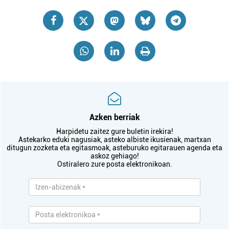
Azken berriak
Harpidetu zaitez gure buletin irekira!
Astekarko eduki nagusiak, asteko albiste ikusienak, martxan
ditugun zozketa eta egitasmoak, asteburuko egitarauen agenda eta
askoz gehiago!
Ostiralero zure posta elektronikoan.