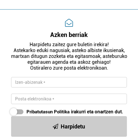
Azken berriak
Harpidetu zaitez gure buletin irekira!
Astekarko eduki nagusiak, asteko albiste ikusienak,
martxan ditugun zozketa eta egitasmoak, asteburuko
egitarauen agenda eta askoz gehiago!
Ostiralero zure posta elektronikoan.
Pribatutasun Politika
irakurri eta onartzen dut.
Harpidetu