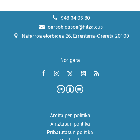
943 34 03 30
oarsobidasoa@hitza.eus
Nafarroa etorbidea 26, Errenteria-Orereta 20100
Nor gara
Argitalpen politika
Aniztasun politika
Pribatutasun politika