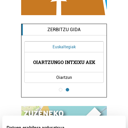
ZERBITZU GIDA
Euskaltegiak
A EGAÑA
FERNAN
OIARTZUNGO INTXIXU AEK
Oiartzun
Datuen erabilera arduratsua