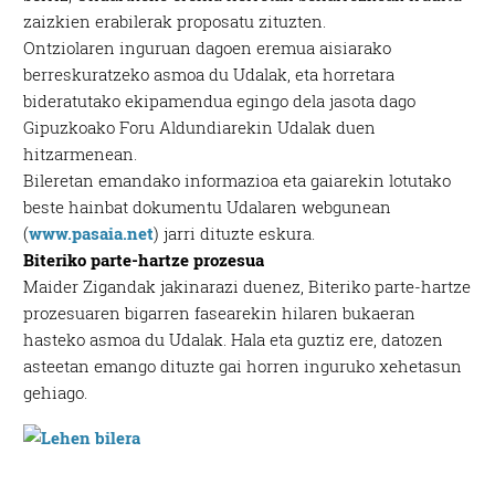
zaizkien erabilerak proposatu zituzten.
Ontziolaren inguruan dagoen eremua aisiarako
berreskuratzeko asmoa du Udalak, eta horretara
bideratutako ekipamendua egingo dela jasota dago
Gipuzkoako Foru Aldundiarekin Udalak duen
hitzarmenean.
Bileretan emandako informazioa eta gaiarekin lotutako
beste hainbat dokumentu Udalaren webgunean
(
www.pasaia.net
) jarri dituzte eskura.
Biteriko parte-hartze prozesua
Maider Zigandak jakinarazi duenez, Biteriko parte-hartze
prozesuaren bigarren fasearekin hilaren bukaeran
hasteko asmoa du Udalak. Hala eta guztiz ere, datozen
asteetan emango dituzte gai horren inguruko xehetasun
gehiago.