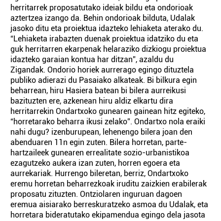
herritarrek proposatutako ideiak bildu eta ondorioak
aztertzea izango da. Behin ondorioak bilduta, Udalak
jasoko ditu eta proiektua idazteko lehiaketa aterako du.
“Lehiaketa irabazten duenak proiektua idatziko du eta
guk herritarren ekarpenak helaraziko dizkiogu proiektua
idazteko garaian kontua har ditzan”, azaldu du
Zigandak. Ondorio horiek aurrerago egingo dituztela
publiko adierazi du Pasaiako alkateak. Bi bilkura egin
beharrean, hiru Hasiera batean bi bilera aurreikusi
bazituzten ere, azkenean hiru aldiz elkartu dira
herritarrekin Ondartxoko gunearen gainean hitz egiteko,
“horretarako beharra ikusi zelako”. Ondartxo nola eraiki
nahi dugu? izenburupean, lehenengo bilera joan den
abenduaren 11n egin zuten. Bilera horretan, parte-
hartzaileek gunearen errealitate sozio-urbanistikoa
ezagutzeko aukera izan zuten, horren egoera eta
aurrekariak. Hurrengo bileretan, berriz, Ondartxoko
eremu horretan beharrezkoak iruditu zaizkien erabilerak
proposatu zituzten. Ontziolaren inguruan dagoen
eremua aisiarako berreskuratzeko asmoa du Udalak, eta
horretara bideratutako ekipamendua egingo dela jasota