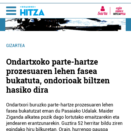
Sartu
GIZARTEA
Ondartxoko parte-hartze
prozesuaren lehen fasea
bukatuta, ondorioak biltzen
hasiko dira
Ondartxori buruzko parte-hartze prozesuaren lehen
fasea bukatutzat eman du Pasaiako Udalak. Maider
Ziganda alkatea pozik dago lortutako emaitzarekin eta
jendearen erantzunarekin. Guztira 52 herritar bildu ziren
egindako hiru bilkuretan. Orain, hurrengo pausoa