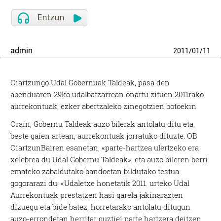
admin
2011
/
01
/
11
Oiartzungo Udal Gobernuak Taldeak, pasa den
abenduaren 29ko udalbatzarrean onartu zituen 2011rako
aurrekontuak, ezker abertzaleko zinegotzien botoekin.
Orain, Gobernu Taldeak auzo bilerak antolatu ditu eta,
beste gaien artean, aurrekontuak jorratuko dituzte. OB
OiartzunBairen esanetan, «parte-hartzea ulertzeko era
xelebrea du Udal Gobernu Taldeak», eta auzo bileren berri
emateko zabaldutako bandoetan bildutako testua
gogorarazi du: «Udaletxe honetatik 2011. urteko Udal
Aurrekontuak prestatzen hasi garela jakinarazten
dizuegu eta bide batez, horretarako antolatu ditugun
auzo-errondetan herritar guztiei parte hartzera deitzen