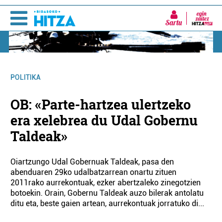
Sartu
POLITIKA
OB: «Parte-hartzea ulertzeko
era xelebrea du Udal Gobernu
Taldeak»
Oiartzungo Udal Gobernuak Taldeak, pasa den
abenduaren 29ko udalbatzarrean onartu zituen
2011rako aurrekontuak, ezker abertzaleko zinegotzien
botoekin. Orain, Gobernu Taldeak auzo bilerak antolatu
ditu eta, beste gaien artean, aurrekontuak jorratuko di...