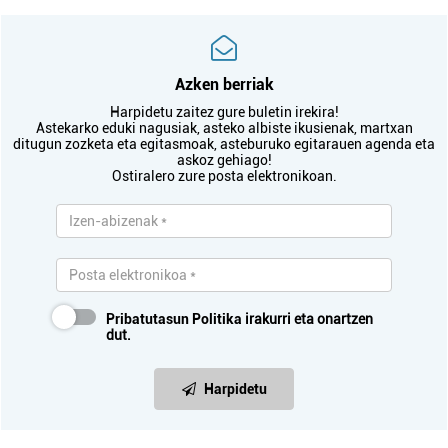
Azken berriak
Harpidetu zaitez gure buletin irekira!
Astekarko eduki nagusiak, asteko albiste ikusienak, martxan
ditugun zozketa eta egitasmoak, asteburuko egitarauen agenda eta
askoz gehiago!
Ostiralero zure posta elektronikoan.
Pribatutasun Politika
irakurri eta onartzen
dut.
Harpidetu