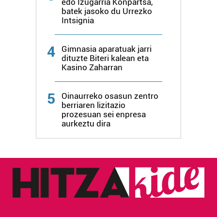
edo Izugarria Konpartsa,
batek jasoko du Urrezko
Intsignia
4
Gimnasia aparatuak jarri
dituzte Biteri kalean eta
Kasino Zaharran
5
Oinaurreko osasun zentro
berriaren lizitazio
prozesuan sei enpresa
aurkeztu dira