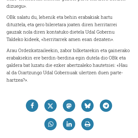
dizuegu».
OBk salatu du, lehenik eta behin erabakiak hartu
dituztela, eta gero bileretara joaten diren herritarrei
gauzak nola diren kontatuko dietela Udal Gobernu
Taldeko kideek, «herritarrek amen esan dezaten».
Arau Ordezkatzaileekin, zabor bilketarekin eta gainerako
erabakiekin ere berdin-berdina egin dutela dio OBk eta
galdera bat luzatu die ezker abertzaleko hautetsiei: «Hau
al da Oiartzungo Udal Gobernuak ulertzen duen parte-
hartzea?».