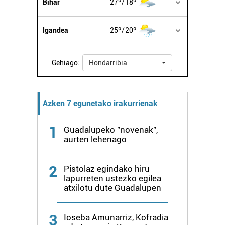
Bihar
27º
18º
erabiltzen dituen hauta dezakezu.
Igandea
25º
20º
Bazkide batzuek ez dizute baimenik eskatzen, eta beren
interes komertzial legitimoetan babesten dira. Ikusi gure
bazkideen zerrenda, beren ustez zein helburutarako
Gehiago:
Hondarribia
duten interes legitimoa eta horren aurka nola egin
dezakezun ikusteko.
Azken 7 egunetako irakurrienak
Lortu zure datu pertsonalak prozesatzeko moduari
buruzko informazio gehiago eta ezarri zure lehentasunak
1
datuen atalean. Edozein unetan alda edo ken dezakezu
Guadalupeko "novenak",
aurten lehenago
zure baimena Cookieen adierazpenean.
Webgune honek cookie propioak eta hirugarrenen cookie-
2
Pistolaz egindako hiru
fitxategiak erabiltzen ditu. Zure esperientzia eta
lapurreten ustezko egilea
atxilotu dute Guadalupen
zerbitzuak hobetzeko asmoz, cookie teknologiaz
baliatzen gara. Ohar hau onartuz gero, teknologia hori
erabiltzeko baimen esplizitua ematen diguzu.
Gehiago
3
Ioseba Amunarriz, Kofradia
irakurri