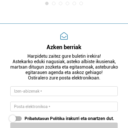
Azken berriak
Harpidetu zaitez gure buletin irekira!
Astekarko eduki nagusiak, asteko albiste ikusienak,
martxan ditugun zozketa eta egitasmoak, asteburuko
egitarauen agenda eta askoz gehiago!
Ostiralero zure posta elektronikoan.
Pribatutasun Politika
irakurri eta onartzen dut.