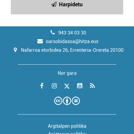
Harpidetu
943 34 03 30
oarsobidasoa@hitza.eus
Nafarroa etorbidea 26, Errenteria-Orereta 20100
Nor gara
Argitalpen politika