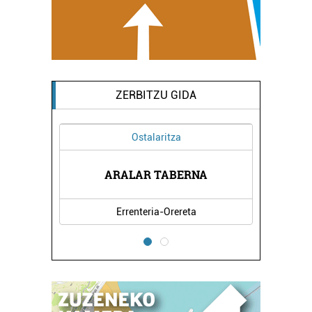
ZERBITZU GIDA
Ostalaritza
NDEGIA
ARALAR TABERNA
HELEN
Errenteria-Orereta