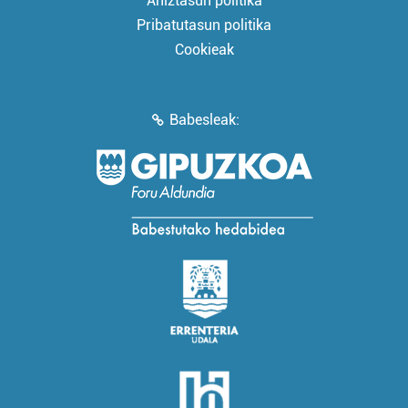
Aniztasun politika
Pribatutasun politika
Cookieak
Babesleak: