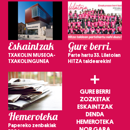
Eskaintzak
Gure berri.
TXAKOLIN MUSEOA-
Parte hartu 33. Lilatoian
TXAKOLINGUNEA
HITZA taldearekin!
+
GURE BERRI
ZOZKETAK
ESKAINTZAK
Hemeroteka
DENDA
HEMEROTEKA
Papereko zenbakiak
NOR GARA