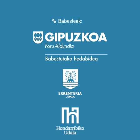
Babesleak: