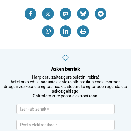
Azken berriak
Harpidetu zaitez gure buletin irekira!
Astekarko eduki nagusiak, asteko albiste ikusienak, martxan
ditugun zozketa eta egitasmoak, asteburuko egitarauen agenda eta
askoz gehiago!
Ostiralero zure posta elektronikoan.