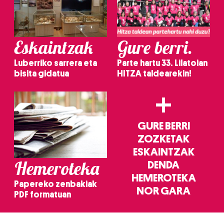
Eskaintzak
Gure berri.
Luberriko sarrera eta
Parte hartu 33. Lilatoian
bisita gidatua
HITZA taldearekin!
+
GURE BERRI
ZOZKETAK
ESKAINTZAK
Hemeroteka
DENDA
HEMEROTEKA
Papereko zenbakiak
NOR GARA
PDF formatuan