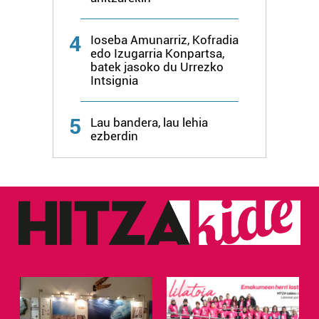
4
Ioseba Amunarriz, Kofradia
edo Izugarria Konpartsa,
batek jasoko du Urrezko
Intsignia
5
Lau bandera, lau lehia
ezberdin