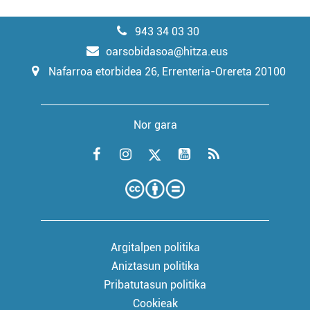
943 34 03 30
oarsobidasoa@hitza.eus
Nafarroa etorbidea 26, Errenteria-Orereta 20100
Nor gara
Argitalpen politika
Aniztasun politika
Pribatutasun politika
Cookieak