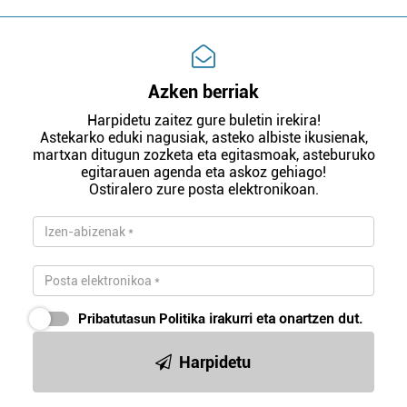
Azken berriak
Harpidetu zaitez gure buletin irekira!
Astekarko eduki nagusiak, asteko albiste ikusienak,
martxan ditugun zozketa eta egitasmoak, asteburuko
egitarauen agenda eta askoz gehiago!
Ostiralero zure posta elektronikoan.
Pribatutasun Politika
irakurri eta onartzen dut.
Harpidetu