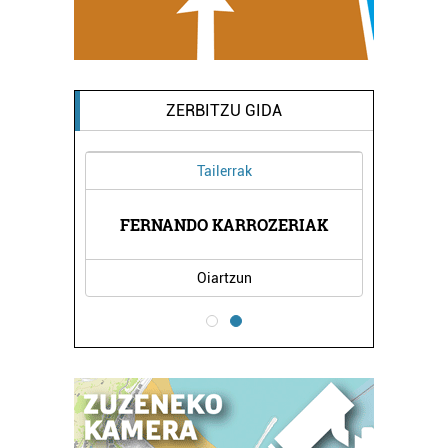
ZERBITZU GIDA
Tailerrak
NUAK
FERNANDO KARROZERIAK
NEU
Oiartzun