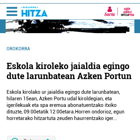
Sartu
OROKORRA
Eskola kiroleko jaialdia egingo
dute larunbatean Azken Portun
Eskola kirolako ur jaialdia egingo dute larunbatean,
hilaren 15ean, Azken Portu udal kiroldegian, eta
igerilekuak eta spa eremua abonatuentzako itxiko
dituzte, 09:00etatik 12:00etara.Horren ondorioz, egun
horretarako hitzartuta zeuden haurrentzako iger...