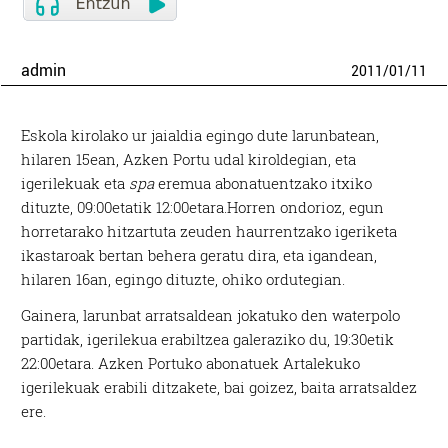
admin
2011
/
01
/
11
Eskola kirolako ur jaialdia egingo dute larunbatean,
hilaren 15ean, Azken Portu udal kiroldegian, eta
igerilekuak eta
spa
eremua abonatuentzako itxiko
dituzte, 09:00etatik 12:00etara.
Horren ondorioz, egun
horretarako hitzartuta zeuden haurrentzako igeriketa
ikastaroak bertan behera geratu dira, eta igandean,
hilaren 16an, egingo dituzte, ohiko ordutegian.
Gainera, larunbat arratsaldean jokatuko den waterpolo
partidak, igerilekua erabiltzea galeraziko du, 19:30etik
22:00etara. Azken Portuko abonatuek Artalekuko
igerilekuak erabili ditzakete, bai goizez, baita arratsaldez
ere.