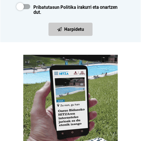
Pribatutasun Politika
irakurri eta onartzen
dut.
Harpidetu