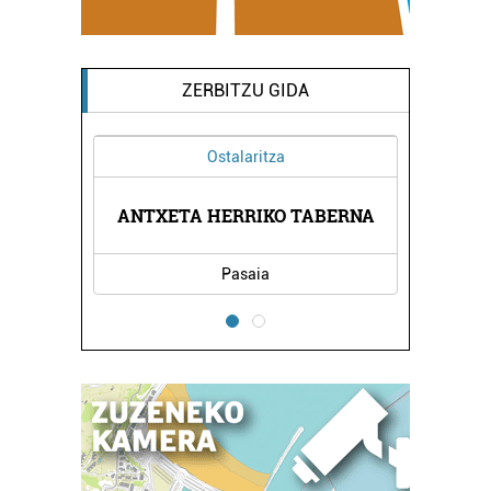
ZERBITZU GIDA
Ostalaritza
NEA
ANTXETA HERRIKO TABERNA
AL
Pasaia