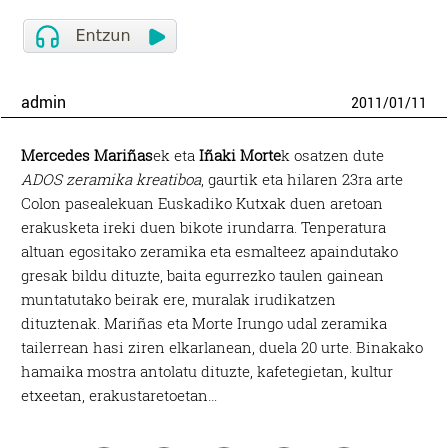
admin
2011
/
01
/
11
Mercedes Mariñas
ek eta
Iñaki Morte
k osatzen dute
ADOS zeramika kreatiboa
, gaurtik eta hilaren 23ra arte
Colon pasealekuan Euskadiko Kutxak duen aretoan
erakusketa ireki duen bikote irundarra.
Tenperatura
altuan egositako zeramika eta esmalteez apaindutako
gresak bildu dituzte, baita egurrezko taulen gainean
muntatutako beirak ere, muralak irudikatzen
dituztenak. Mariñas eta Morte Irungo udal zeramika
tailerrean hasi ziren elkarlanean, duela 20 urte. Binakako
hamaika mostra antolatu dituzte, kafetegietan, kultur
etxeetan, erakustaretoetan…