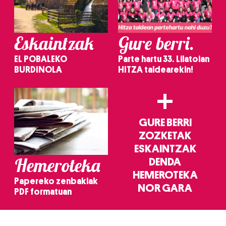
Eskaintzak
Gure berri.
EL POBALEKO
Parte hartu 33. Lilatoian
BURDINOLA
HITZA taldearekin!
+
GURE BERRI
ZOZKETAK
ESKAINTZAK
Hemeroteka
DENDA
HEMEROTEKA
Papereko zenbakiak
NOR GARA
PDF formatuan