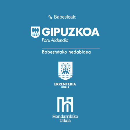
Babesleak: