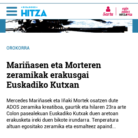
Sartu
OROKORRA
Mariñasen eta Morteren
zeramikak erakusgai
Euskadiko Kutxan
Mercedes Mariñasek eta Iñaki Mortek osatzen dute
ADOS zeramika kreatiboa, gaurtik eta hilaren 23ra arte
Colon pasealekuan Euskadiko Kutxak duen aretoan
erakusketa ireki duen bikote irundarra. Tenperatura
altuan egositako zeramika eta esmalteez apaind...