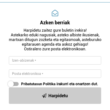
Azken berriak
Harpidetu zaitez gure buletin irekira!
Astekarko eduki nagusiak, asteko albiste ikusienak,
martxan ditugun zozketa eta egitasmoak, asteburuko
egitarauen agenda eta askoz gehiago!
Ostiralero zure posta elektronikoan.
Pribatutasun Politika
irakurri eta onartzen dut.
Harpidetu