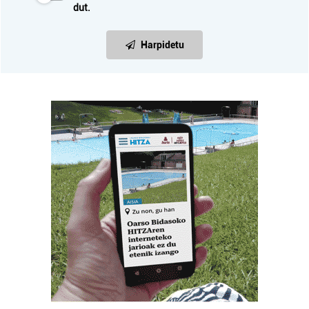
dut.
Harpidetu