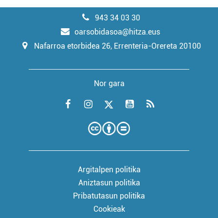
943 34 03 30
oarsobidasoa@hitza.eus
Nafarroa etorbidea 26, Errenteria-Orereta 20100
Nor gara
Argitalpen politika
Aniztasun politika
Pribatutasun politika
Cookieak