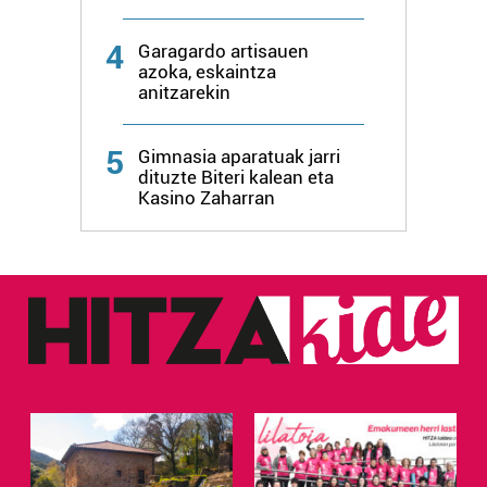
4
Garagardo artisauen
azoka, eskaintza
anitzarekin
5
Gimnasia aparatuak jarri
dituzte Biteri kalean eta
Kasino Zaharran