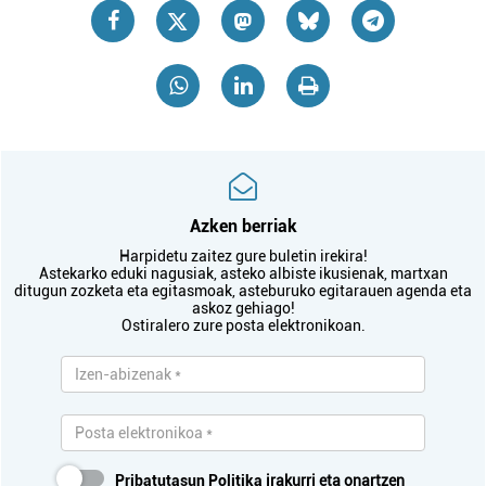
Azken berriak
Harpidetu zaitez gure buletin irekira!
Astekarko eduki nagusiak, asteko albiste ikusienak, martxan
ditugun zozketa eta egitasmoak, asteburuko egitarauen agenda eta
askoz gehiago!
Ostiralero zure posta elektronikoan.
Pribatutasun Politika
irakurri eta onartzen