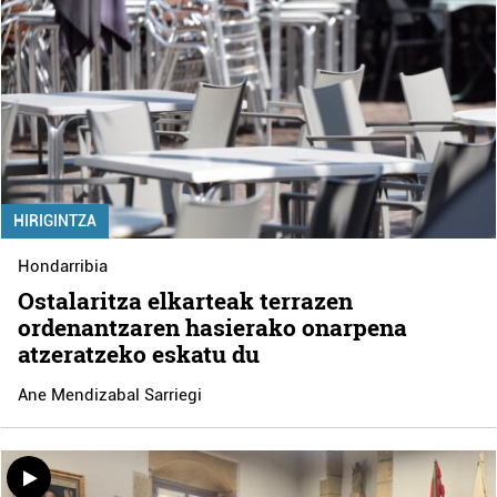
HIRIGINTZA
Hondarribia
Ostalaritza elkarteak terrazen
ordenantzaren hasierako onarpena
atzeratzeko eskatu du
Ane Mendizabal Sarriegi