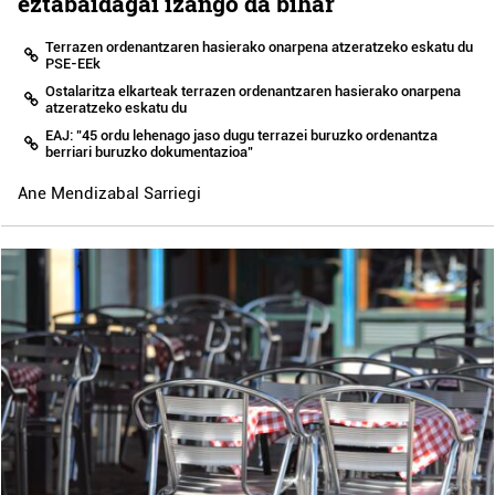
eztabaidagai izango da bihar
Terrazen ordenantzaren hasierako onarpena atzeratzeko eskatu du
PSE-EEk
Ostalaritza elkarteak terrazen ordenantzaren hasierako onarpena
atzeratzeko eskatu du
EAJ: "45 ordu lehenago jaso dugu terrazei buruzko ordenantza
berriari buruzko dokumentazioa"
Ane Mendizabal Sarriegi