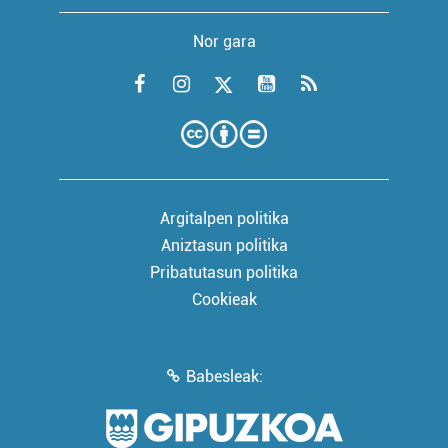
Nor gara
Argitalpen politika
Aniztasun politika
Pribatutasun politika
Cookieak
Babesleak: