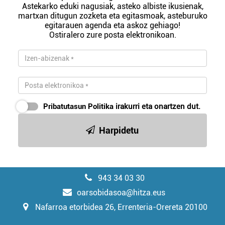
Astekarko eduki nagusiak, asteko albiste ikusienak,
martxan ditugun zozketa eta egitasmoak, asteburuko
egitarauen agenda eta askoz gehiago!
Ostiralero zure posta elektronikoan.
Pribatutasun Politika
irakurri eta onartzen dut.
Harpidetu
943 34 03 30
oarsobidasoa@hitza.eus
Nafarroa etorbidea 26, Errenteria-Orereta 20100