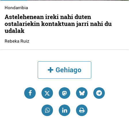
Hondarribia
Astelehenean ireki nahi duten
ostalariekin kontaktuan jarri nahi du
udalak
Rebeka Ruiz
Gehiago