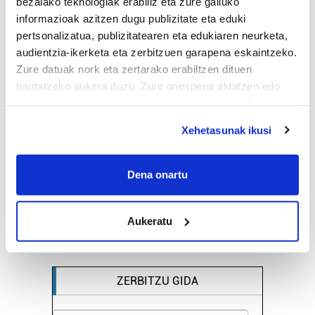
bezalako teknologiak erabiliz eta zure gailuko
informazioak azitzen dugu publizitate eta eduki
pertsonalizatua, publizitatearen eta edukiaren neurketa,
audientzia-ikerketa eta zerbitzuen garapena eskaintzeko.
Zure datuak nork eta zertarako erabiltzen dituen
hautatzeko aukera duzu. Zure onespena aldatzen edo
deuseztatzen ahal duzu edozein momentutan, Cookie
deklaraziotik edo Privacy triggerean klikatuz.
Xehetasunak ikusi
If you allow, we would also like to:
Collect information about your geographical
Dena onartu
location which can be accurate to within several
meters
Aukeratu
Identify your device by actively scanning it for
specific characteristics (fingerprinting)
Find out more about how your personal data is processed
and set your preferences in the
details section
.
ZERBITZU GIDA
Guk eta gure bazkideek zure datu pertsonalak