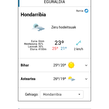
EGURALDIA
Iturria:
Hondarribia
Zeru hodeitsuak
23º
Euria:
0mm
Hezetasuna:
82%
Lainoak:
30%
25º
21º
2 km/h
Elurra:
4100m
Bihar
25º
20º
Asteartea
26º
19º
Gehiago:
Hondarribia