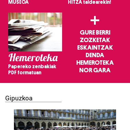
MUSEOA
HITZA taldearekin!
+
GURE BERRI
ZOZKETAK
ESKAINTZAK
Hemeroteka
DENDA
HEMEROTEKA
Papereko zenbakiak
NOR GARA
PDF formatuan
Gipuzkoa