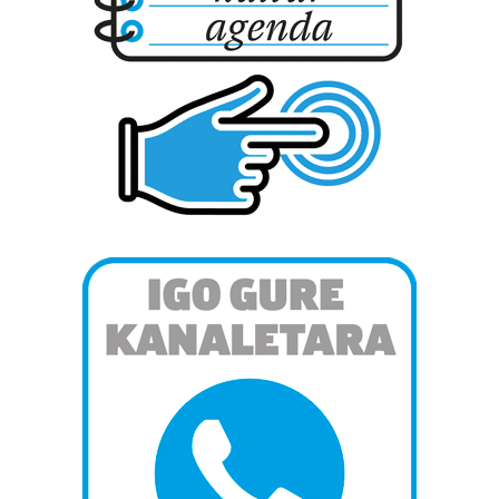
Webgune honek cookie propioak eta hirugarrenen cookie-
fitxategiak erabiltzen ditu. Zure esperientzia eta
zerbitzuak hobetzeko asmoz, cookie teknologiaz
baliatzen gara. Ohar hau onartuz gero, teknologia hori
erabiltzeko baimen esplizitua ematen diguzu.
Gehiago
irakurri