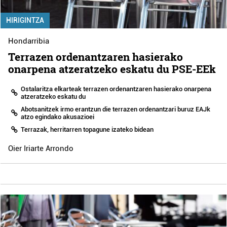
HIRIGINTZA
Hondarribia
Terrazen ordenantzaren hasierako
onarpena atzeratzeko eskatu du PSE-EEk
Ostalaritza elkarteak terrazen ordenantzaren hasierako onarpena
atzeratzeko eskatu du
Abotsanitzek irmo erantzun die terrazen ordenantzari buruz EAJk
atzo egindako akusazioei
Terrazak, herritarren topagune izateko bidean
Oier Iriarte Arrondo