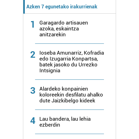
Azken 7 egunetako irakurrienak
1
Garagardo artisauen
azoka, eskaintza
anitzarekin
2
Ioseba Amunarriz, Kofradia
edo Izugarria Konpartsa,
batek jasoko du Urrezko
Intsignia
3
Alardeko konpainien
koloreekin desfilatu ahalko
dute Jaizkibelgo kideek
4
Lau bandera, lau lehia
ezberdin