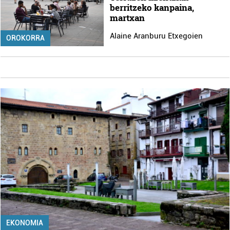
berritzeko kanpaina,
martxan
Alaine Aranburu Etxegoien
OROKORRA
EKONOMIA