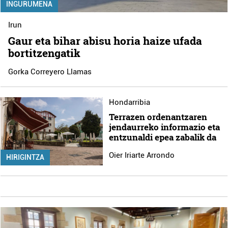
INGURUMENA
Irun
Gaur eta bihar abisu horia haize ufada
bortitzengatik
Gorka Correyero Llamas
Hondarribia
Terrazen ordenantzaren
jendaurreko informazio eta
entzunaldi epea zabalik da
Oier Iriarte Arrondo
HIRIGINTZA