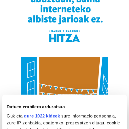
Datuen erabilera arduratsua
Guk eta
gure 1022 kideek
sure informacio pertsonala,
zure IP zenbakia, esaterako, prozesatzen ditugu, cookie