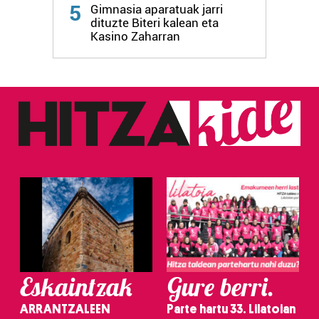
5
Gimnasia aparatuak jarri
dituzte Biteri kalean eta
Kasino Zaharran
Eskaintzak
Gure berri.
ARRANTZALEEN
Parte hartu 33. Lilatoian