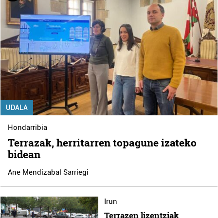
UDALA
Hondarribia
Terrazak, herritarren topagune izateko
bidean
Ane Mendizabal Sarriegi
Irun
Terrazen lizentziak