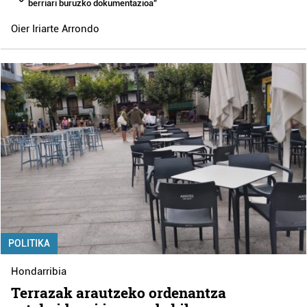
berriari buruzko dokumentazioa”
Oier Iriarte Arrondo
POLITIKA
Hondarribia
Terrazak arautzeko ordenantza