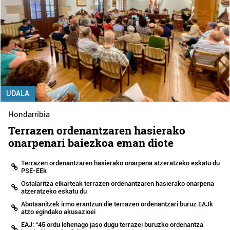
UDALA
Hondarribia
Terrazen ordenantzaren hasierako
onarpenari baiezkoa eman diote
Terrazen ordenantzaren hasierako onarpena atzeratzeko eskatu du
PSE-EEk
Ostalaritza elkarteak terrazen ordenantzaren hasierako onarpena
atzeratzeko eskatu du
Abotsanitzek irmo erantzun die terrazen ordenantzari buruz EAJk
atzo egindako akusazioei
EAJ: “45 ordu lehenago jaso dugu terrazei buruzko ordenantza