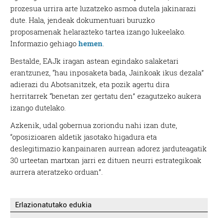
prozesua urrira arte luzatzeko asmoa dutela jakinarazi
dute. Hala, jendeak dokumentuari buruzko
proposamenak helarazteko tartea izango lukeelako.
Informazio gehiago
hemen
.
Bestalde, EAJk iragan astean egindako salaketari
erantzunez, “hau inposaketa bada, Jainkoak ikus dezala”
adierazi du Abotsanitzek, eta pozik agertu dira
herritarrek “benetan zer gertatu den” ezagutzeko aukera
izango dutelako.
Azkenik, udal gobernua zoriondu nahi izan dute,
“oposizioaren aldetik jasotako higadura eta
deslegitimazio kanpainaren aurrean adorez jarduteagatik
30 urteetan martxan jarri ez dituen neurri estrategikoak
aurrera ateratzeko orduan”.
Erlazionatutako edukia