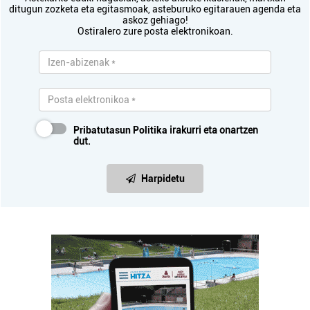
ditugun zozketa eta egitasmoak, asteburuko egitarauen agenda eta
askoz gehiago!
Ostiralero zure posta elektronikoan.
Pribatutasun Politika
irakurri eta onartzen
dut.
Harpidetu