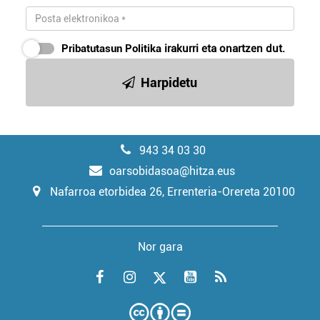
Pribatutasun Politika
irakurri eta onartzen dut.
Harpidetu
943 34 03 30
oarsobidasoa@hitza.eus
Nafarroa etorbidea 26, Errenteria-Orereta 20100
Nor gara