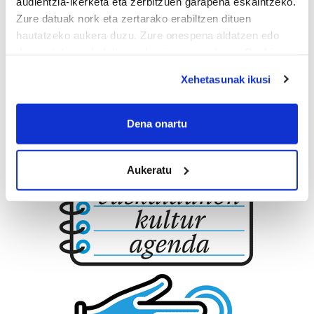
audientzia-ikerketa eta zerbitzuen garapena eskaintzeko.
Zure datuak nork eta zertarako erabiltzen dituen
hautatzeko aukera duzu. Zure onespena aldatzen edo
deuseztatzen ahal duzu edozein momentutan, Cookie
deklaraziotik edo Privacy triggerean klikatuz.
Xehetasunak ikusi
If you allow, we would also like to:
Collect information about your geographical
Dena onartu
location which can be accurate to within several
meters
Aukeratu
Identify your device by actively scanning it for
specific characteristics (fingerprinting)
Find out more about how your personal data is processed
and set your preferences in the
details section
.
Guk eta gure bazkideek zure datu pertsonalak
prozesatzen ditugu, zure IP zenbakia, besteak beste,
teknologia erabiliz, cookieak adibidez, iragarki eta eduki
pertsonalizatuak eskaintzeko, iragarkiak eta edukia