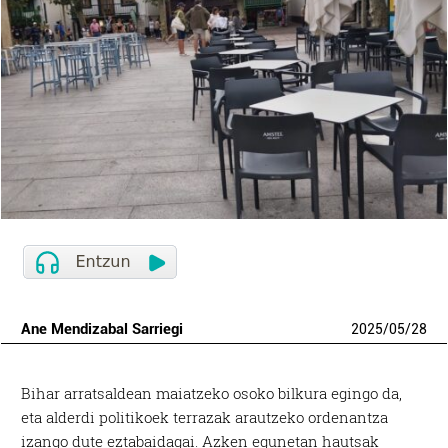
Ane Mendizabal Sarriegi
2025
/
05
/
28
Bihar arratsaldean maiatzeko osoko bilkura egingo da,
eta alderdi politikoek terrazak arautzeko ordenantza
izango dute eztabaidagai. Azken egunetan hautsak