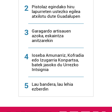
2
Pistolaz egindako hiru
lapurreten ustezko egilea
atxilotu dute Guadalupen
3
Garagardo artisauen
azoka, eskaintza
anitzarekin
4
Ioseba Amunarriz, Kofradia
edo Izugarria Konpartsa,
batek jasoko du Urrezko
Intsignia
5
Lau bandera, lau lehia
ezberdin