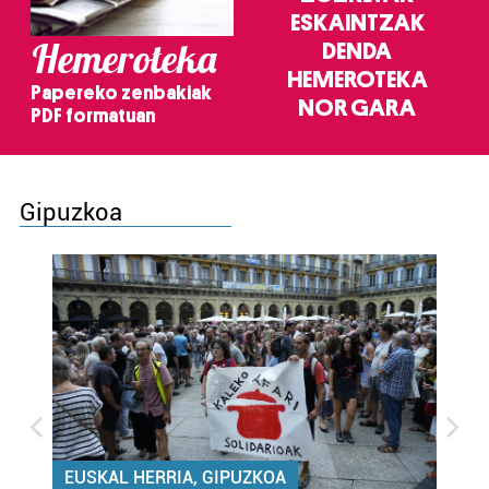
ESKAINTZAK
Hemeroteka
DENDA
HEMEROTEKA
Papereko zenbakiak
NOR GARA
PDF formatuan
Gipuzkoa
EUSKAL HERRIA, GIPUZKOA