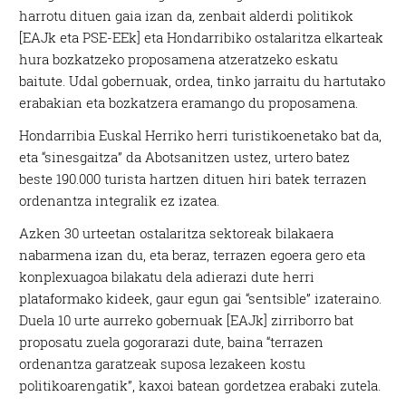
harrotu dituen gaia izan da, zenbait alderdi politikok
[EAJk eta PSE-EEk] eta Hondarribiko ostalaritza elkarteak
hura bozkatzeko proposamena atzeratzeko eskatu
baitute. Udal gobernuak, ordea, tinko jarraitu du hartutako
erabakian eta bozkatzera eramango du proposamena.
Hondarribia Euskal Herriko herri turistikoenetako bat da,
eta “sinesgaitza” da Abotsanitzen ustez, urtero batez
beste 190.000 turista hartzen dituen hiri batek terrazen
ordenantza integralik ez izatea.
Azken 30 urteetan ostalaritza sektoreak bilakaera
nabarmena izan du, eta beraz, terrazen egoera gero eta
konplexuagoa bilakatu dela adierazi dute herri
plataformako kideek, gaur egun gai “sentsible” izateraino.
Duela 10 urte aurreko gobernuak [EAJk] zirriborro bat
proposatu zuela gogorarazi dute, baina “terrazen
ordenantza garatzeak suposa lezakeen kostu
politikoarengatik”, kaxoi batean gordetzea erabaki zutela.