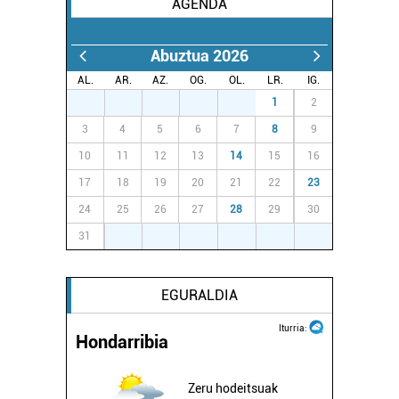
baliatzen gara. Ohar hau onartuz gero, teknologia hori
AGENDA
erabiltzeko baimen esplizitua ematen diguzu.
Gehiago
irakurri
Abuztua 2026
AL.
AR.
AZ.
OG.
OL.
LR.
IG.
27
28
29
30
31
1
2
3
4
5
6
7
8
9
10
11
12
13
14
15
16
17
18
19
20
21
22
23
24
25
26
27
28
29
30
31
1
2
3
4
5
6
EGURALDIA
Iturria:
Hondarribia
Zeru hodeitsuak