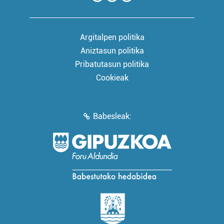
Argitalpen politika
Aniztasun politika
Pribatutasun politika
Cookieak
Babesleak: