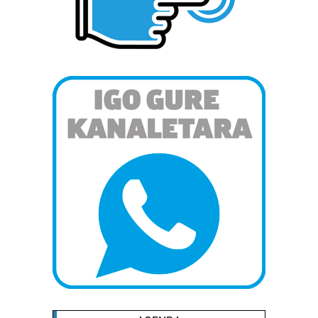
neurtzeko, jendeari buruzko informazioa biltzeko eta
produktuak garatzeko. Zure datuak nork eta zertarako
erabiltzen dituen hauta dezakezu.
Bazkide batzuek ez dizute baimenik eskatzen, eta beren
interes komertzial legitimoetan babesten dira. Ikusi gure
bazkideen zerrenda, beren ustez zein helburutarako
duten interes legitimoa eta horren aurka nola egin
dezakezun ikusteko.
Lortu zure datu pertsonalak prozesatzeko moduari
buruzko informazio gehiago eta ezarri zure lehentasunak
datuen atalean. Edozein unetan alda edo ken dezakezu
zure baimena Cookieen adierazpenean.
Webgune honek cookie propioak eta hirugarrenen cookie-
fitxategiak erabiltzen ditu. Zure esperientzia eta
zerbitzuak hobetzeko asmoz, cookie teknologiaz