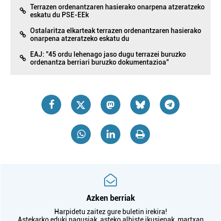
Terrazen ordenantzaren hasierako onarpena atzeratzeko
eskatu du PSE-EEk
Ostalaritza elkarteak terrazen ordenantzaren hasierako
onarpena atzeratzeko eskatu du
EAJ: "45 ordu lehenago jaso dugu terrazei buruzko
ordenantza berriari buruzko dokumentazioa"
Azken berriak
Harpidetu zaitez gure buletin irekira!
Astekarko eduki nagusiak, asteko albiste ikusienak, martxan