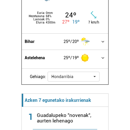
24º
Euria:
0mm
Hezetasuna:
68%
Lainoak:
0%
27º
19º
7 km/h
Elurra:
4300m
Bihar
25º
20º
Astelehena
25º
19º
Gehiago:
Hondarribia
Azken 7 egunetako irakurrienak
1
Guadalupeko "novenak",
aurten lehenago