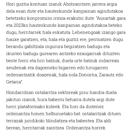
Hori guztia kontuan izanik Abotsanitzen jarrera argia
dela esan dute eta hauteskunde kanpainan agindutakoa
betetzeko konpromiso irmoa erakutsi dute. “Ausartak gara
eta 2023ko hauteskunde kanpainan agindutakoa beteko
dugu, herritarrek hala eskatuta. Lehenengoak izango gara
hauxe garatzen, eta, hala eta guztiz ere, pentsatzen dugu
berandu gabiltzala ingurura begiratzen badugu eta
ikusten badugu gurearen antzeko ezaugarriak dituzten
beste herri eta hiri batzuk, duela urte batzuk indarrean
zeudenak eta dagoeneko bigarren edo hirugarren
ordenantzatik doazenak, hala nola Donostia, Zarautz edo
Getaria”.
Hondarribian ostalaritza sektoreak pisu handia duela
jakitun izanik, hura babestu beharra dutela argi dute
herri plataformako kideek. Eta hori da diotenez
ordenantza honen helburuetako bat: ostalaritzak dituen
terrazak juridikoki blindatzea eta babestea. Eta aldi
berean, herritarrak zaintzea. Ordenantza horrek