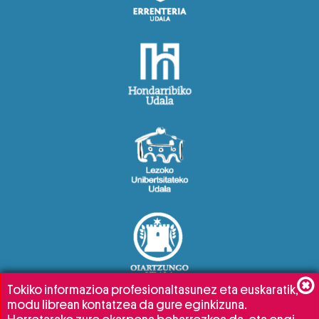
Tokiko informazioa profesionaltasunez eta euskaratik,
modu librean kontatzea da gure eginkizuna.