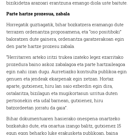
bizikidetza arazoari erantzuna emango diola uste baitute.
Parte hartze prozesua, zabala
Horregatik guztiagatik, bihar bozkatzera eramango dute
terrazen ordenantza proposamena, eta “oso positiboki”
baloratzen dute gainera, ordenantza garatzerakoan egin
den parte hartze prozesu zabala.
“Herritarren arteko iritzi trukea izateko legez ezarritako
prozedura baino askoz zabalagoa eta parte hartzaileagoa
egin nahi izan dugu. Aurretiazko kontsulta publikoa egin
genuen eta jendeak ekarpenak egin zetzan. Hortaz
aparte, gutxienez, hiru lan saio ezberdin egin dira,
ostalaritza, bizilagun eta mugikortasun urritua duten
pertsonekin eta udal barnean, gutxienez, hiru
batzordeetan jorratu da gaia”.
Bihar dokumentuaren hasierako onespena onartzeko
bozkatuko dute, eta onartua izango balitz, gutxienez 15
egun egon beharko luke erakusketa publikoan, baina