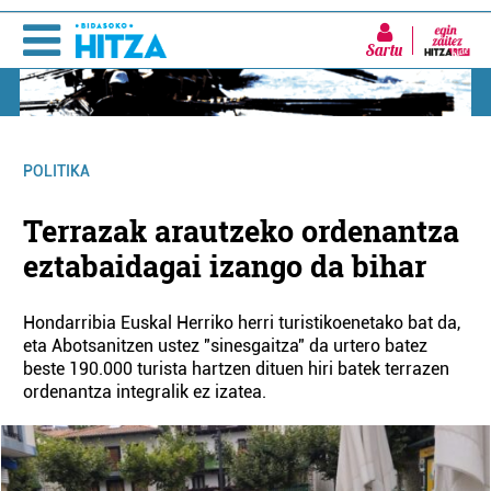
Sartu
POLITIKA
Terrazak arautzeko ordenantza
eztabaidagai izango da bihar
Hondarribia Euskal Herriko herri turistikoenetako bat da,
eta Abotsanitzen ustez "sinesgaitza" da urtero batez
beste 190.000 turista hartzen dituen hiri batek terrazen
ordenantza integralik ez izatea.