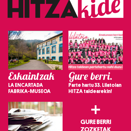
Eskaintzak
Gure berri.
LA ENCARTADA
Parte hartu 33. Lilatoian
FABRIKA-MUSEOA
HITZA taldearekin!
+
GURE BERRI
ZOZKETAK