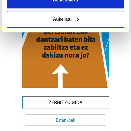
location which can be accurate to within several
meters
Aukeratu
Identify your device by actively scanning it for
specific characteristics (fingerprinting)
Find out more about how your personal data is processed
and set your preferences in the
details section
.
Guk eta gure bazkideek zure datu pertsonalak
prozesatzen ditugu, zure IP zenbakia, besteak beste,
teknologia erabiliz, cookieak adibidez, iragarki eta eduki
pertsonalizatuak eskaintzeko, iragarkiak eta edukia
neurtzeko, jendeari buruzko informazioa biltzeko eta
produktuak garatzeko. Zure datuak nork eta zertarako
erabiltzen dituen hauta dezakezu.
ZERBITZU GIDA
Bazkide batzuek ez dizute baimenik eskatzen, eta beren
interes komertzial legitimoetan babesten dira. Ikusi gure
Osasungintza
bazkideen zerrenda, beren ustez zein helburutarako