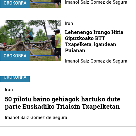
Imanol Saiz Gomez de Segura
OROKORRA
Irun
Lehenengo Irungo Hiria
Gipuzkoako BTT
Txapelketa, igandean
Puianan
OROKORRA
Imanol Saiz Gomez de Segura
OROKORRA
Irun
50 pilotu baino gehiagok hartuko dute
parte Euskadiko Trialsin Txapelketan
Imanol Saiz Gomez de Segura