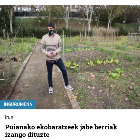
INGURUMENA
Irun
Puianako ekobaratzeek jabe berriak
izango dituzte