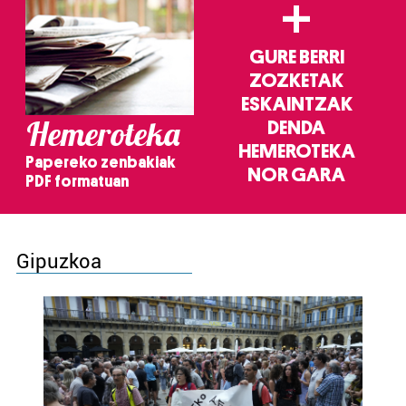
+
GURE BERRI
ZOZKETAK
ESKAINTZAK
Hemeroteka
DENDA
HEMEROTEKA
Papereko zenbakiak
NOR GARA
PDF formatuan
Gipuzkoa