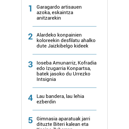
1
Garagardo artisauen
azoka, eskaintza
anitzarekin
2
Alardeko konpainien
koloreekin desfilatu ahalko
dute Jaizkibelgo kideek
3
Ioseba Amunarriz, Kofradia
edo Izugarria Konpartsa,
batek jasoko du Urrezko
Intsignia
4
Lau bandera, lau lehia
ezberdin
5
Gimnasia aparatuak jarri
dituzte Biteri kalean eta