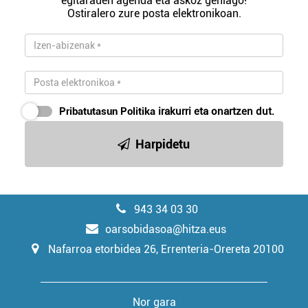
egitarauen agenda eta askoz gehiago!
Ostiralero zure posta elektronikoan.
Pribatutasun Politika
irakurri eta onartzen dut.
Harpidetu
943 34 03 30
oarsobidasoa@hitza.eus
Nafarroa etorbidea 26, Errenteria-Orereta 20100
Nor gara