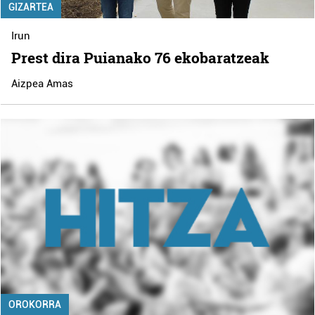
GIZARTEA
Irun
Prest dira Puianako 76 ekobaratzeak
Aizpea Amas
OROKORRA