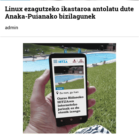
Linux ezagutzeko ikastaroa antolatu dute
Anaka-Puianako bizilagunek
admin