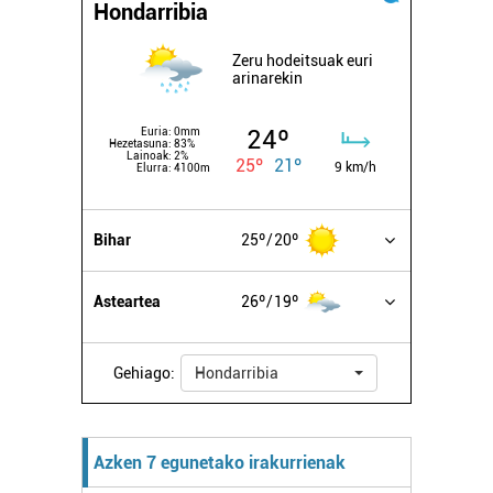
Hondarribia
Zeru hodeitsuak euri
arinarekin
24º
Euria:
0mm
Hezetasuna:
83%
Lainoak:
2%
25º
21º
9 km/h
Elurra:
4100m
Bihar
25º
20º
Asteartea
26º
19º
Gehiago:
Hondarribia
Azken 7 egunetako irakurrienak