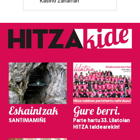
Kasino Zaharran
Eskaintzak
Gure berri.
SANTIMAMIÑE
Parte hartu 33. Lilatoian
HITZA taldearekin!