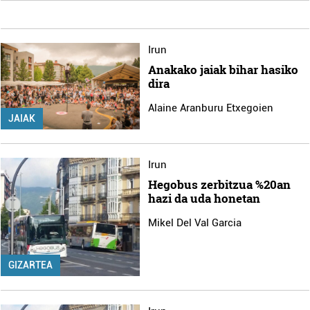
Irun
Anakako jaiak bihar hasiko
dira
Alaine Aranburu Etxegoien
JAIAK
Irun
Hegobus zerbitzua %20an
hazi da uda honetan
Mikel Del Val Garcia
GIZARTEA