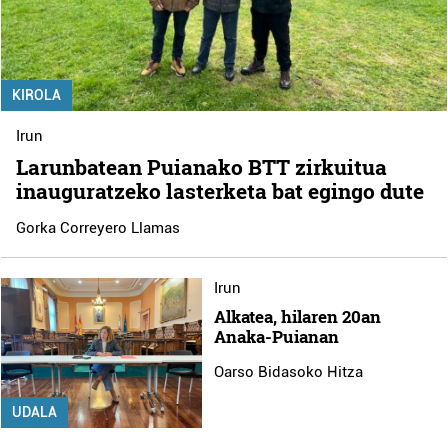
KIROLA
Irun
Larunbatean Puianako BTT zirkuitua
inauguratzeko lasterketa bat egingo dute
Gorka Correyero Llamas
Irun
Alkatea, hilaren 20an
Anaka-Puianan
Oarso Bidasoko Hitza
UDALA