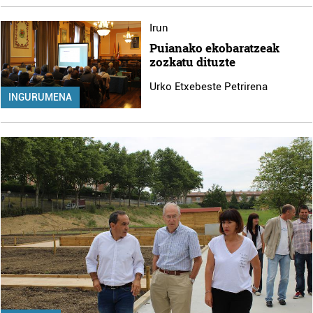
Irun
Puianako ekobaratzeak
zozkatu dituzte
Urko Etxebeste Petrirena
INGURUMENA