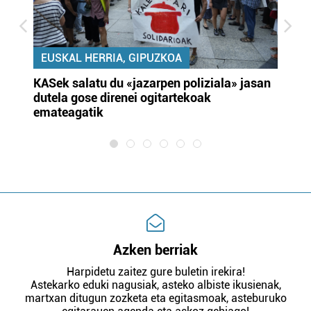
EUSKAL HERRIA, GIPUZKOA
KASek salatu du «jazarpen poliziala» jasan
Pa
dutela gose direnei ogitartekoak
da
emateagatik
«s
Azken berriak
Harpidetu zaitez gure buletin irekira!
Astekarko eduki nagusiak, asteko albiste ikusienak,
martxan ditugun zozketa eta egitasmoak, asteburuko