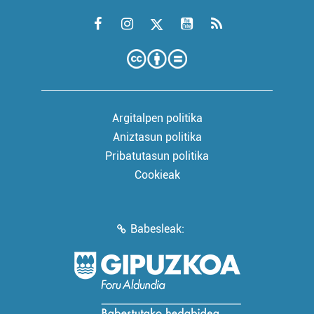
Argitalpen politika
Aniztasun politika
Pribatutasun politika
Cookieak
Babesleak: