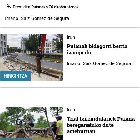
Prest dira Puianako 76 ekobaratzeak
Imanol Saiz Gomez de Segura
Irun
Puianak bidegorri berria
izango du
Imanol Saiz Gomez de Segura
HIRIGINTZA
Irun
Trial txirrindulariek Puiana
bereganatuko dute
asteburuan