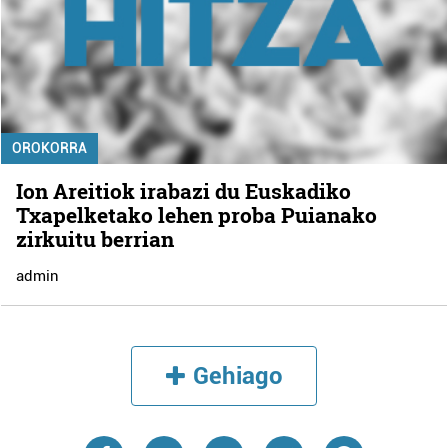
OROKORRA
Ion Areitiok irabazi du Euskadiko
Txapelketako lehen proba Puianako
zirkuitu berrian
admin
Gehiago