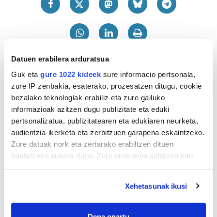
Datuen erabilera arduratsua
Guk eta
gure 1022 kideek
sure informacio pertsonala,
zure IP zenbakia, esaterako, prozesatzen ditugu, cookie
bezalako teknologiak erabiliz eta zure gailuko
informazioak azitzen dugu publizitate eta eduki
pertsonalizatua, publizitatearen eta edukiaren neurketa,
audientzia-ikerketa eta zerbitzuen garapena eskaintzeko.
Zure datuak nork eta zertarako erabiltzen dituen
hautatzeko aukera duzu. Zure onespena aldatzen edo
deuseztatzen ahal duzu edozein momentutan, Cookie
deklaraziotik edo Privacy triggerean klikatuz.
Xehetasunak ikusi
If you allow, we would also like to:
Collect information about your geographical
Dena onartu