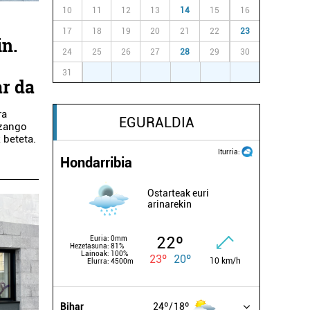
10
11
12
13
14
15
16
17
18
19
20
21
22
23
n.
24
25
26
27
28
29
30
31
1
2
3
4
5
6
ar da
ra
EGURALDIA
izango
 beteta.
Iturria:
Hondarribia
Ostarteak euri
arinarekin
22º
Euria:
0mm
Hezetasuna:
81%
Lainoak:
100%
23º
20º
10 km/h
Elurra:
4500m
Bihar
24º
18º