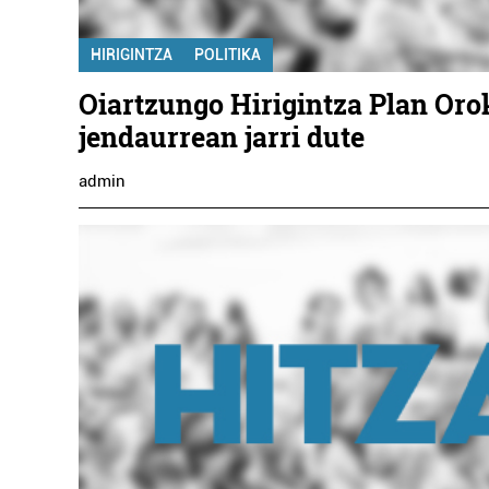
HIRIGINTZA
POLITIKA
Oiartzungo Hirigintza Plan Oro
jendaurrean jarri dute
admin