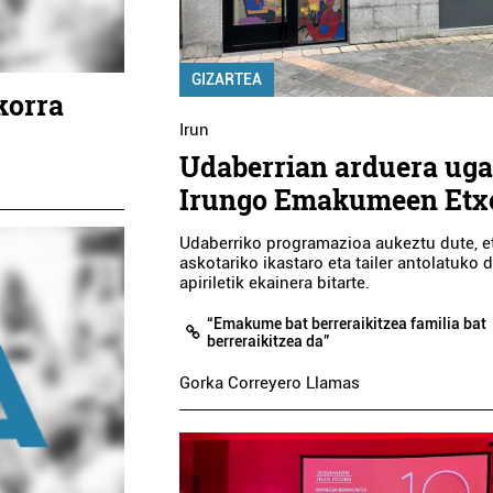
GIZARTEA
korra
Irun
Udaberrian arduera uga
Irungo Emakumeen Etx
Udaberriko programazioa aukeztu dute, e
askotariko ikastaro eta tailer antolatuko d
apiriletik ekainera bitarte.
“Emakume bat berreraikitzea familia bat
berreraikitzea da”
Gorka Correyero Llamas