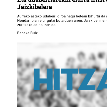
Jaizkibelera
Aurreko asteko udaberri giroa negu betean bihurtu da
Hondarribian elur gutxi bota duen arren, Jaizkibel men
zuritzeko adina izan da.
Rebeka Ruiz
Euskaltegiak
PASAIAKO TXIRRITA AEK
EL
Pasaia