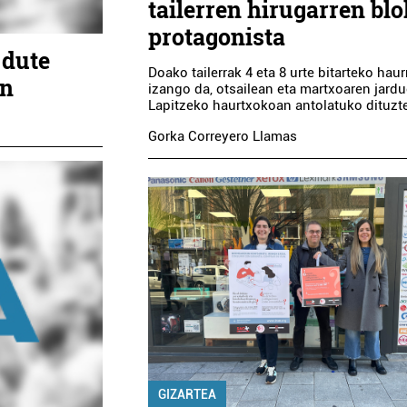
tailerren hirugarren bl
protagonista
 dute
Doako tailerrak 4 eta 8 urte bitarteko haur
an
izango da, otsailean eta martxoaren jard
Lapitzeko haurtxokoan antolatuko dituzt
Gorka Correyero Llamas
GIZARTEA