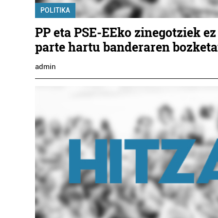
POLITIKA
PP eta PSE-EEko zinegotziek ez
parte hartu banderaren bozket
admin