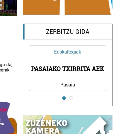
ZERBITZU GIDA
Ikastetxeak
go da,
A AEK
ELATZETA IKASTETXEA
PAS
eerak
Irun