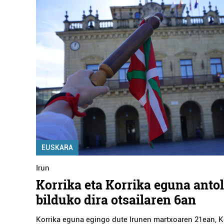
EUSKARA
Irun
Korrika eta Korrika eguna anto
bilduko dira otsailaren 6an
Korrika eguna egingo dute Irunen martxoaren 21ean, K