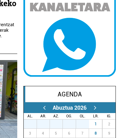
okeko
rentzat
uerak
e.
AGENDA
Abuztua 2026
AL.
AR.
AZ.
OG.
OL.
LR.
IG.
27
28
29
30
31
1
2
3
4
5
6
7
8
9