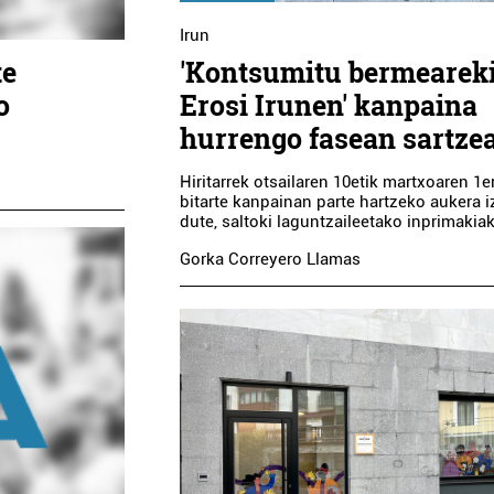
Irun
'Kontsumitu bermeareki
te
Erosi Irunen' kanpaina
o
hurrengo fasean sartze
Hiritarrek otsailaren 10etik martxoaren 1e
bitarte kanpainan parte hartzeko aukera 
dute, saltoki laguntzaileetako inprimakiak
Gorka Correyero Llamas