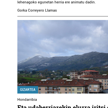
lehenagoko egunetan herria ere animatu dadin.
Gorka Correyero Llamas
GIZARTEA
Hondarribia
Eta udaberriarekin elurra iritsi