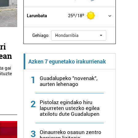
Larunbata
25º
18º
Gehiago:
Hondarribia
ri
ean
Azken 7 egunetako irakurrienak
ta gai
ituzte
1
Guadalupeko "novenak",
aurten lehenago
2
Pistolaz egindako hiru
lapurreten ustezko egilea
atxilotu dute Guadalupen
3
Oinaurreko osasun zentro