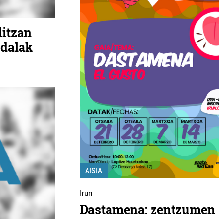
ditzan
udalak
AISIA
Irun
Dastamena: zentzumen