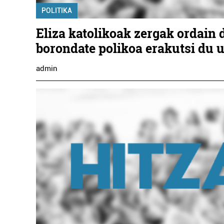
POLITIKA
Eliza katolikoak zergak ordain 
borondate polikoa erakutsi du 
admin