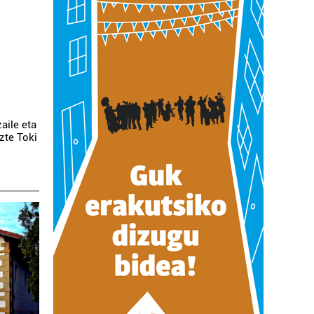
zaile eta
uzte Toki