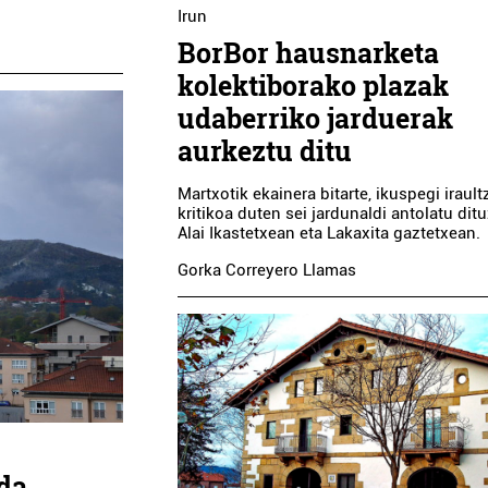
Irun
BorBor hausnarketa
kolektiborako plazak
udaberriko jarduerak
aurkeztu ditu
Martxotik ekainera bitarte, ikuspegi irault
kritikoa duten sei jardunaldi antolatu dit
Alai Ikastetxean eta Lakaxita gaztetxean.
Gorka Correyero Llamas
 da