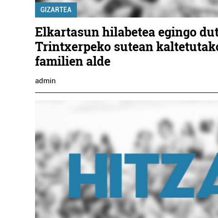
GIZARTEA
Elkartasun hilabetea egingo du
Trintxerpeko sutean kaltetutak
familien alde
admin