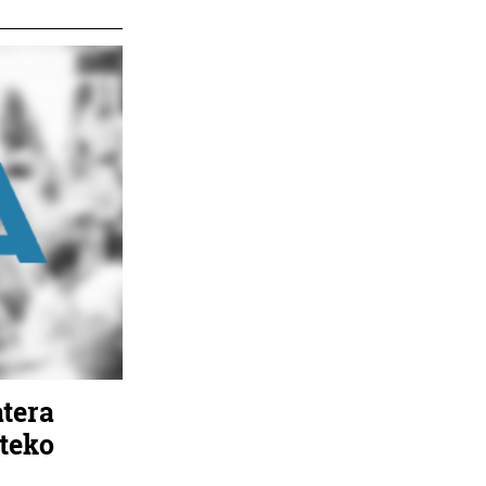
atera
teko