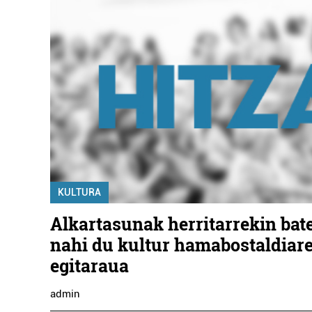
KULTURA
Alkartasunak herritarrekin bat
nahi du kultur hamabostaldiar
egitaraua
admin