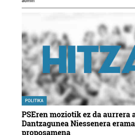
admin
POLITIKA
PSEren moziotik ez da aurrera 
Dantzagunea Niessenera erama
proposamena