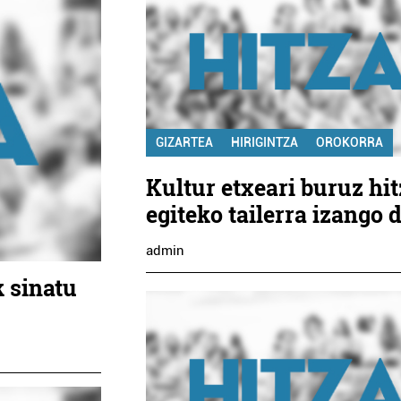
GIZARTEA
HIRIGINTZA
OROKORRA
Kultur etxeari buruz hit
egiteko tailerra izango 
admin
 sinatu