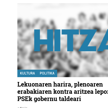
KULTURA
POLITIKA
Lekuonaren harira, plenoaren
erabakiaren kontra aritzea lepo
PSEk gobernu taldeari