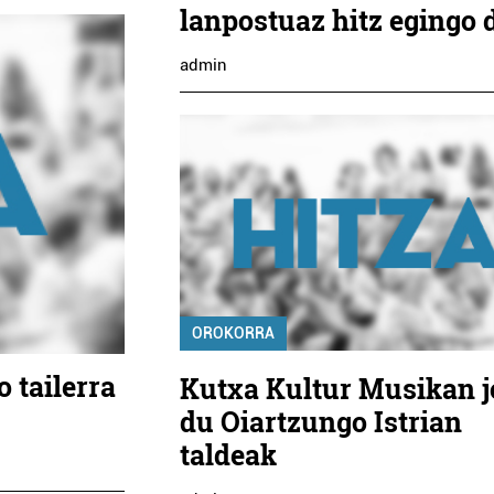
lanpostuaz hitz egingo 
admin
OROKORRA
o tailerra
Kutxa Kultur Musikan 
du Oiartzungo Istrian
taldeak