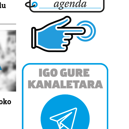
du
joko