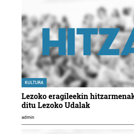
KULTURA
Lezoko eragileekin hitzarmenak
ditu Lezoko Udalak
admin