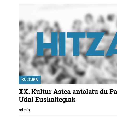
ELA
KULTURA
XX. Kultur Astea antolatu du P
Udal Euskaltegiak
admin