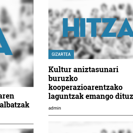
GIZARTEA
Kultur aniztasunari
buruzko
kooperazioarentzako
aren
laguntzak emango dituz
dalbatzak
admin