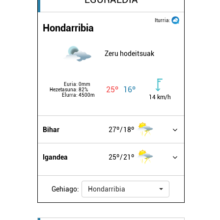
Iturria:
Hondarribia
Zeru hodeitsuak
Euria:
0mm
25º
16º
Hezetasuna:
82%
Elurra:
4500m
14 km/h
Bihar
27º
18º
Igandea
25º
21º
Gehiago:
Hondarribia