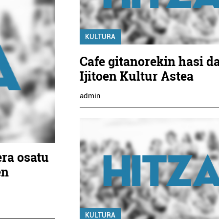
KULTURA
Cafe gitanorekin hasi d
Ijitoen Kultur Astea
admin
era osatu
en
KULTURA
Ikastetxeak
Ostalaritza