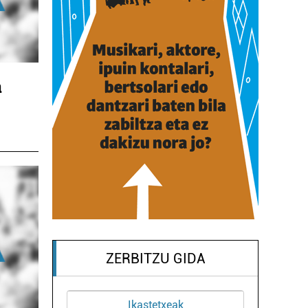
a
ZERBITZU GIDA
Ikastetxeak