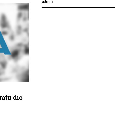
admin
ratu dio