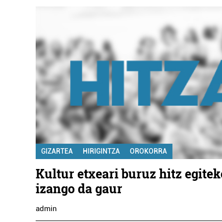
GIZARTEA
HIRIGINTZA
OROKORRA
Kultur etxeari buruz hitz egitek
izango da gaur
admin