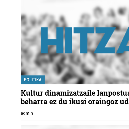
POLITIKA
Kultur dinamizatzaile lanpostu
beharra ez du ikusi oraingoz u
admin