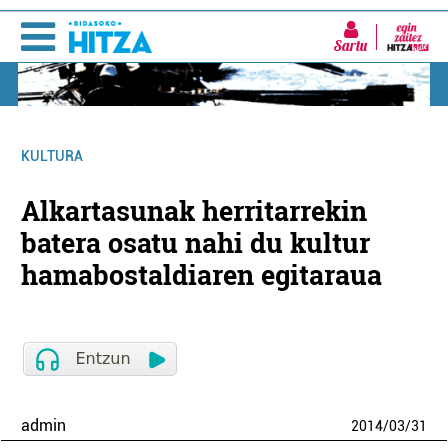
Sartu
KULTURA
Alkartasunak herritarrekin
batera osatu nahi du kultur
hamabostaldiaren egitaraua
admin
2014
/
03
/
31