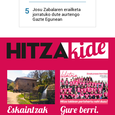
5
Josu Zabalaren erailketa
jorratuko dute aurtengo
Gazte Egunean
Eskaintzak
Gure berri.