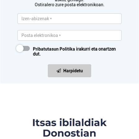
Ostiralero zure posta elektronikoan.
Pribatutasun Politika
irakurri eta onartzen
dut.
Harpidetu