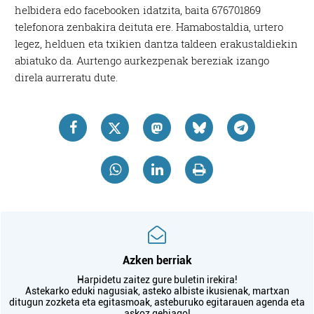
helbidera edo facebooken idatzita, baita 676701869
telefonora zenbakira deituta ere. Hamabostaldia, urtero
legez, helduen eta txikien dantza taldeen erakustaldiekin
abiatuko da. Aurtengo aurkezpenak bereziak izango
direla aurreratu dute.
Azken berriak
Harpidetu zaitez gure buletin irekira!
Astekarko eduki nagusiak, asteko albiste ikusienak, martxan
ditugun zozketa eta egitasmoak, asteburuko egitarauen agenda eta
askoz gehiago!