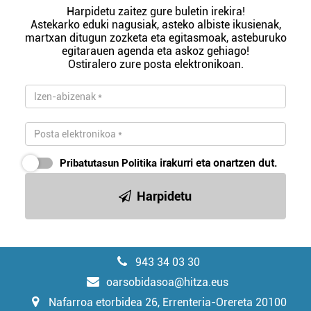
Harpidetu zaitez gure buletin irekira!
Astekarko eduki nagusiak, asteko albiste ikusienak,
martxan ditugun zozketa eta egitasmoak, asteburuko
egitarauen agenda eta askoz gehiago!
Ostiralero zure posta elektronikoan.
Pribatutasun Politika
irakurri eta onartzen dut.
Harpidetu
943 34 03 30
oarsobidasoa@hitza.eus
Nafarroa etorbidea 26, Errenteria-Orereta 20100