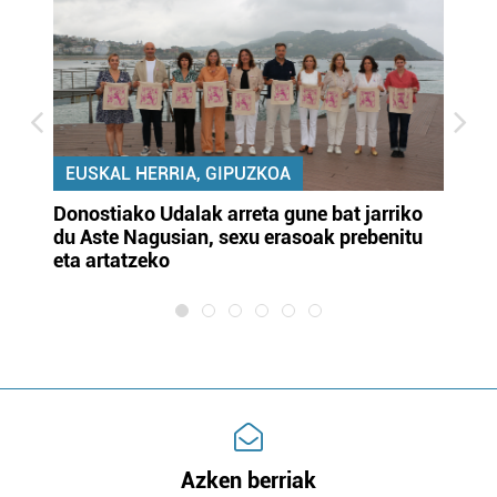
EUSKAL HERRIA, GIPUZKOA
Donostiako Udalak arreta gune bat jarriko
Ur
du Aste Nagusian, sexu erasoak prebenitu
es
eta artatzeko
lu
Azken berriak