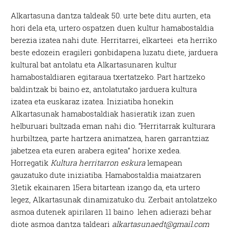
Alkartasuna dantza taldeak 50. urte bete ditu aurten, eta
hori dela eta, urtero ospatzen duen kultur hamabostaldia
berezia izatea nahi dute. Herritarrei, elkarteei eta herriko
beste edozein eragileri gonbidapena luzatu diete, jarduera
kultural bat antolatu eta Alkartasunaren kultur
hamabostaldiaren egitaraua txertatzeko. Part hartzeko
baldintzak bi baino ez, antolatutako jarduera kultura
izatea eta euskaraz izatea. Iniziatiba honekin
Alkartasunak hamabostaldiak hasieratik izan zuen
helburuari bultzada eman nahi dio. “Herritarrak kulturara
hurbiltzea, parte hartzera animatzea, haren garrantziaz
jabetzea eta euren arabera egitea” horixe xedea.
Horregatik
Kultura herritarron eskura
lemapean
gauzatuko dute iniziatiba. Hamabostaldia maiatzaren
31etik ekainaren 15era bitartean izango da, eta urtero
legez, Alkartasunak dinamizatuko du. Zerbait antolatzeko
asmoa dutenek apirilaren 11 baino lehen adierazi behar
diote asmoa dantza taldeari
alkartasunaedt@gmail.com