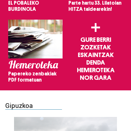
EL POBALEKO
Parte hartu 33. Lilatoian
BURDINOLA
HITZA taldearekin!
+
GURE BERRI
ZOZKETAK
ESKAINTZAK
Hemeroteka
DENDA
HEMEROTEKA
Papereko zenbakiak
NOR GARA
PDF formatuan
Gipuzkoa