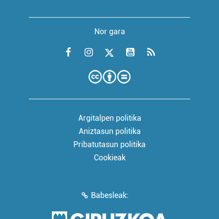
Nor gara
Argitalpen politika
Aniztasun politika
Pribatutasun politika
Cookieak
Babesleak: