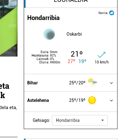
Iturria:
Hondarribia
Oskarbi
21º
Euria:
0mm
Hezetasuna:
92%
Lainoak:
0%
27º
19º
10 km/h
Elurra:
4400m
Bihar
25º
20º
eta
uk
Astelehena
25º
19º
dela eta,
Gehiago:
Hondarribia