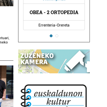
BEA - 2 ORTOPEDIA
BIZARAIN IKAST
Errenteria-Orereta
Errenteria-Orereta
tuari,
uneko