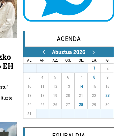
AGENDA
Abuztua 2026
zko
AL.
AR.
AZ.
OG.
OL.
LR.
IG.
o EH
27
28
29
30
31
1
2
3
4
5
6
7
8
9
10
11
12
13
14
15
16
stu"
17
18
19
20
21
22
23
ituzte.
24
25
26
27
28
29
30
31
1
2
3
4
5
6
EGURALDIA