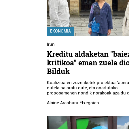
EKONOMIA
Irun
Kreditu aldaketan "baie
kritikoa" eman zuela di
Bilduk
Koalizioaren zuzenketek proiektua "abera
dutela baloratu dute, eta onartutako
proposamenen nondik norakoak azaldu d
Alaine Aranburu Etxegoien