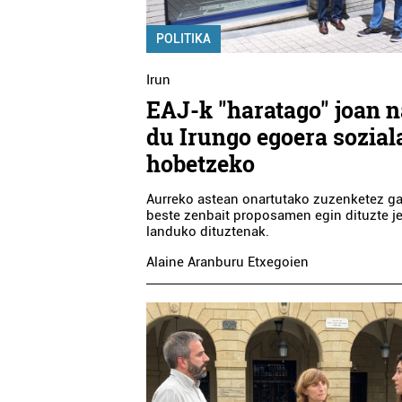
POLITIKA
Irun
EAJ-k "haratago" joan n
du Irungo egoera sozial
hobetzeko
Aurreko astean onartutako zuzenketez ga
beste zenbait proposamen egin dituzte je
landuko dituztenak.
Alaine Aranburu Etxegoien