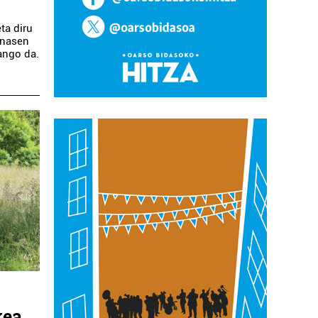
ta diru
anasen
ango da.
kea