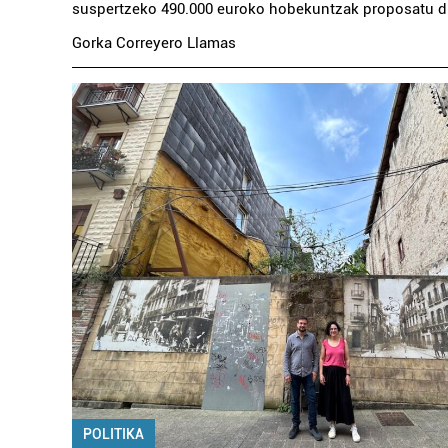
suspertzeko 490.000 euroko hobekuntzak proposatu di
Gorka Correyero Llamas
POLITIKA