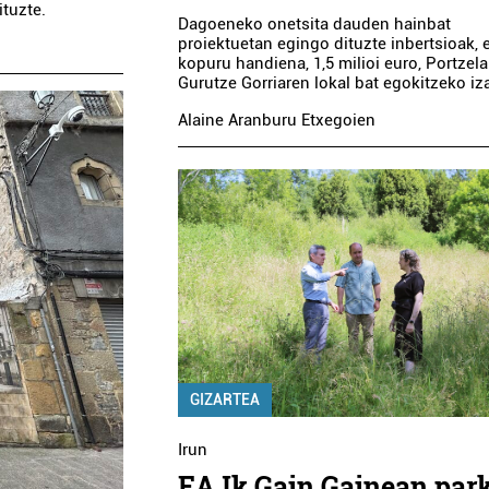
tuzte.
Dagoeneko onetsita dauden hainbat
proiektuetan egingo dituzte inbertsioak, e
kopuru handiena, 1,5 milioi euro, Portzel
Gurutze Gorriaren lokal bat egokitzeko iz
Alaine Aranburu Etxegoien
GIZARTEA
Irun
EAJk Gain Gainean par