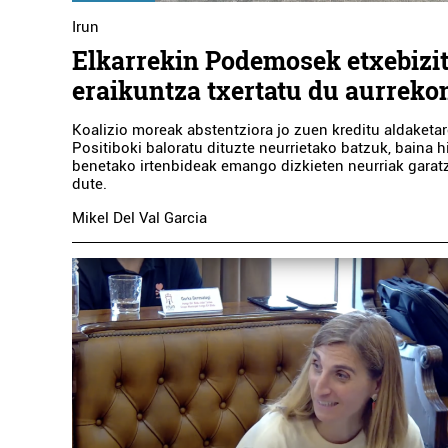
Irun
Elkarrekin Podemosek etxebizi
eraikuntza txertatu du aurreko
Koalizio moreak abstentziora jo zuen kreditu aldaketa
Positiboki baloratu dituzte neurrietako batzuk, baina hir
benetako irtenbideak emango dizkieten neurriak garat
dute.
Mikel Del Val Garcia
Osasungintza