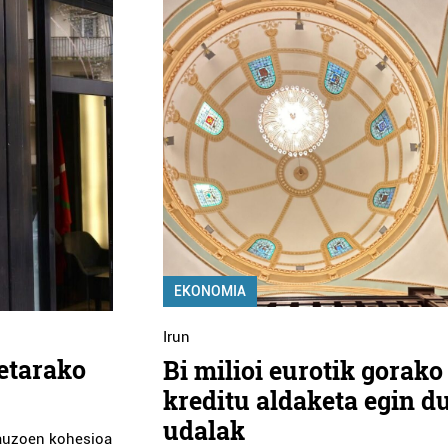
EKONOMIA
Irun
etarako
Bi milioi eurotik gorako
kreditu aldaketa egin d
udalak
 auzoen kohesioa