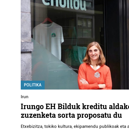
POLITIKA
Irun
Irungo EH Bilduk kreditu aldak
zuzenketa sorta proposatu du
Etxebizitza, tokiko kultura, ekipamendu publikoak eta