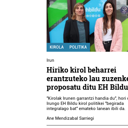
KIROLA
POLITIKA
Irun
Hiriko kirol beharrei
erantzuteko lau zuzenk
proposatu ditu EH Bild
"Kirolak Irunen garrantzi handia du", hori 
Irungo EH Bildu kirol politikei "begirada
integralago bat" emateko lanean ibili da.
Ane Mendizabal Sarriegi