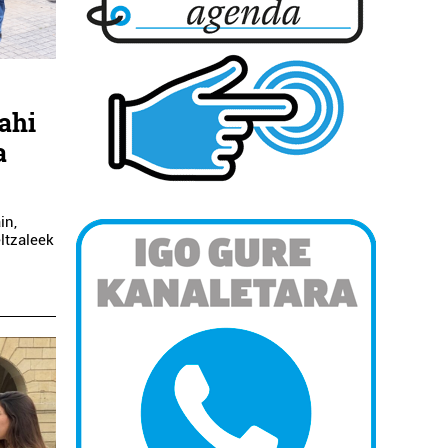
ahi
a
in,
ltzaleek