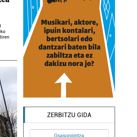
n
l
eko
diren
ZERBITZU GIDA
Osasungintza
Ikastetxeak