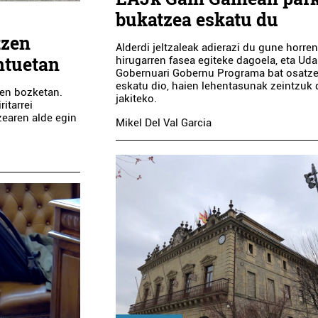
bukatzea eskatu du
tzen
Alderdi jeltzaleak adierazi du gune horre
ntuetan
hirugarren fasea egiteke dagoela, eta Uda
Gobernuari Gobernu Programa bat osatz
eskatu dio, haien lehentasunak zeintzuk 
ren bozketan.
jakiteko.
itarrei
zearen alde egin
Mikel Del Val Garcia
Ikastetxeak