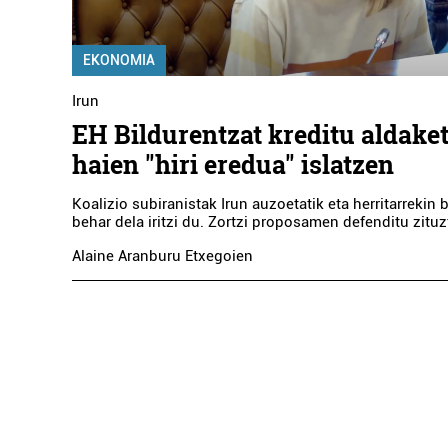
OBEA - 2 ORTOP
EKONOMIA
Irun
Errenteria-Oreret
EH Bildurentzat kreditu aldake
haien "hiri eredua" islatzen
Koalizio subiranistak Irun auzoetatik eta herritarrekin b
behar dela iritzi du. Zortzi proposamen defenditu zitu
Alaine Aranburu Etxegoien