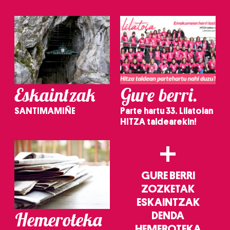
Eskaintzak
Gure berri.
SANTIMAMIÑE
Parte hartu 33. Lilatoian
HITZA taldearekin!
+
GURE BERRI
ZOZKETAK
ESKAINTZAK
Hemeroteka
DENDA
HEMEROTEKA