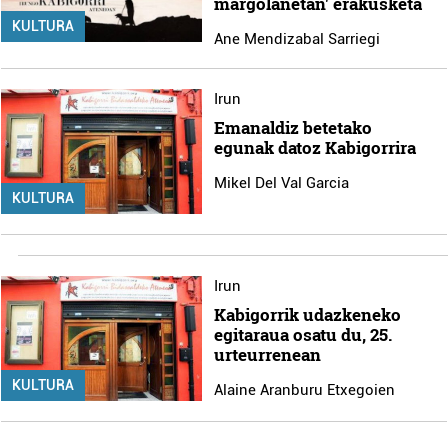
margolanetan' erakusketa
KULTURA
Ane Mendizabal Sarriegi
Irun
Emanaldiz betetako
egunak datoz Kabigorrira
Mikel Del Val Garcia
KULTURA
Irun
Kabigorrik udazkeneko
egitaraua osatu du, 25.
urteurrenean
KULTURA
Alaine Aranburu Etxegoien