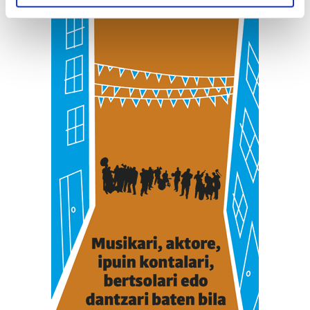
specific characteristics (fingerprinting)
Find out more about how your personal data is processed
and set your preferences in the
details section
.
Guk eta gure bazkideek zure datu pertsonalak
prozesatzen ditugu, zure IP zenbakia, besteak beste,
teknologia erabiliz, cookieak adibidez, iragarki eta eduki
pertsonalizatuak eskaintzeko, iragarkiak eta edukia
neurtzeko, jendeari buruzko informazioa biltzeko eta
produktuak garatzeko. Zure datuak nork eta zertarako
erabiltzen dituen hauta dezakezu.
Bazkide batzuek ez dizute baimenik eskatzen, eta beren
interes komertzial legitimoetan babesten dira. Ikusi gure
bazkideen zerrenda, beren ustez zein helburutarako
duten interes legitimoa eta horren aurka nola egin
dezakezun ikusteko.
Lortu zure datu pertsonalak prozesatzeko moduari