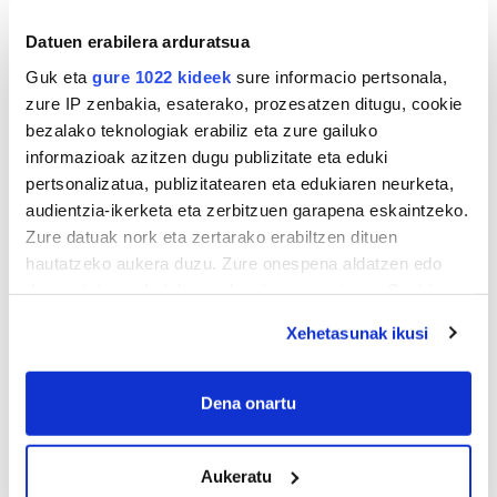
Datuen erabilera arduratsua
Guk eta
gure 1022 kideek
sure informacio pertsonala,
zure IP zenbakia, esaterako, prozesatzen ditugu, cookie
bezalako teknologiak erabiliz eta zure gailuko
informazioak azitzen dugu publizitate eta eduki
pertsonalizatua, publizitatearen eta edukiaren neurketa,
audientzia-ikerketa eta zerbitzuen garapena eskaintzeko.
Zure datuak nork eta zertarako erabiltzen dituen
hautatzeko aukera duzu. Zure onespena aldatzen edo
deuseztatzen ahal duzu edozein momentutan, Cookie
deklaraziotik edo Privacy triggerean klikatuz.
Xehetasunak ikusi
If you allow, we would also like to:
Collect information about your geographical
Dena onartu
location which can be accurate to within several
meters
Aukeratu
Identify your device by actively scanning it for