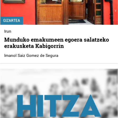
GIZARTEA
Irun
Munduko emakumeen egoera salatzeko
erakusketa Kabigorrin
Imanol Saiz Gomez de Segura