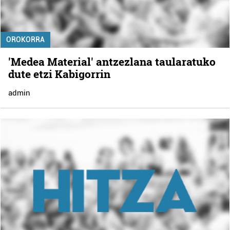
OROKORRA
'Medea Material' antzezlana taularatuko
dute etzi Kabigorrin
admin