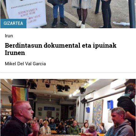
GIZARTEA
Irun
Berdintasun dokumental eta ipuinak
Irunen
Mikel Del Val Garcia