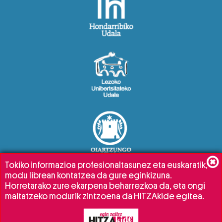
Tokiko informazioa profesionaltasunez eta euskaratik,
modu librean kontatzea da gure eginkizuna.
Horretarako zure ekarpena beharrezkoa da, eta ongi
maitatzeko modurik zintzoena da HITZAkide egitea.