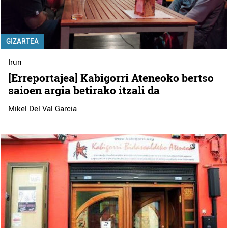
GIZARTEA
Irun
[Erreportajea] Kabigorri Ateneoko bertso
saioen argia betirako itzali da
Mikel Del Val Garcia