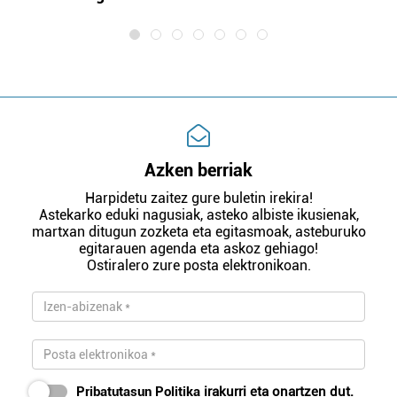
Azken berriak
Harpidetu zaitez gure buletin irekira!
Astekarko eduki nagusiak, asteko albiste ikusienak,
martxan ditugun zozketa eta egitasmoak, asteburuko
egitarauen agenda eta askoz gehiago!
Ostiralero zure posta elektronikoan.
Pribatutasun Politika
irakurri eta onartzen dut.