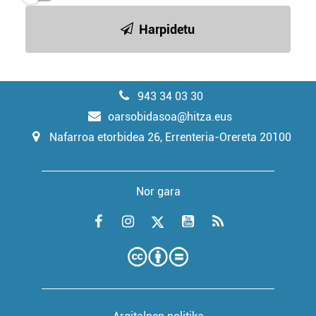
Harpidetu
943 34 03 30
oarsobidasoa@hitza.eus
Nafarroa etorbidea 26, Errenteria-Orereta 20100
Nor gara