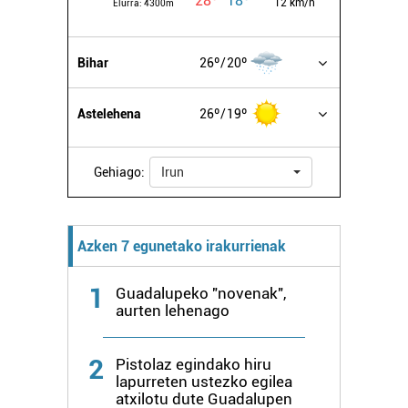
28º
18º
12 km/h
Elurra:
4300m
Bihar
26º
20º
Astelehena
26º
19º
Gehiago:
Irun
Azken 7 egunetako irakurrienak
1
Guadalupeko "novenak",
aurten lehenago
2
Pistolaz egindako hiru
lapurreten ustezko egilea
atxilotu dute Guadalupen