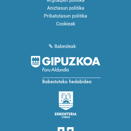
Argitalpen politika
Aniztasun politika
Pribatutasun politika
Cookieak
Babesleak: