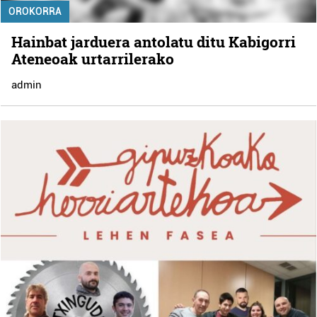
OROKORRA
Hainbat jarduera antolatu ditu Kabigorri
Ateneoak urtarrilerako
admin