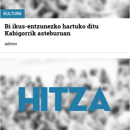
KULTURA
Bi ikus-entzunezko hartuko ditu
Kabigorrik asteburuan
admin