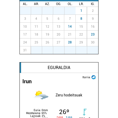
AL.
AR.
AZ.
OG.
OL.
LR.
IG.
27
28
29
30
31
1
2
3
4
5
6
7
8
9
10
11
12
13
14
15
16
17
18
19
20
21
22
23
24
25
26
27
28
29
30
31
1
2
3
4
5
6
EGURALDIA
Iturria:
Irun
Zeru hodeitsuak
26º
Euria:
0mm
Hezetasuna:
65%
Lainoak:
3%