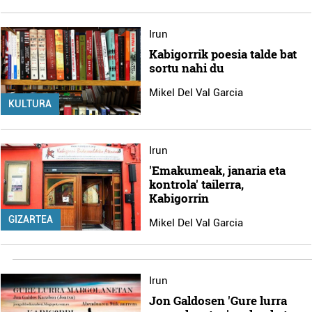
Irun
Kabigorrik poesia talde bat
sortu nahi du
Mikel Del Val Garcia
KULTURA
Irun
'Emakumeak, janaria eta
kontrola' tailerra,
Kabigorrin
GIZARTEA
Mikel Del Val Garcia
Irun
Jon Galdosen 'Gure lurra