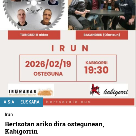
AISIA
EUSKARA
Irun
Bertsotan ariko dira ostegunean,
Kabigorrin