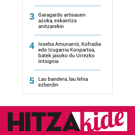
3
Garagardo artisauen
azoka, eskaintza
anitzarekin
4
Ioseba Amunarriz, Kofradia
edo Izugarria Konpartsa,
batek jasoko du Urrezko
Intsignia
5
Lau bandera, lau lehia
ezberdin