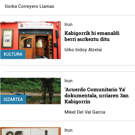
Gorka Correyero Llamas
Irun
Kabigorrik bi emanaldi
berri aurkeztu ditu
Urko Iridoy Alzelai
KULTURA
Irun
'Acuerdo Comunitario Ya'
dokumentala, urriaren 3an
GIZARTEA
Kabigorrin
Mikel Del Val Garcia
Irun