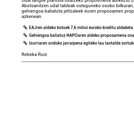
Udal langile plantilla osatzeko proposmena aurkeztu 
Abotsanitzen udal taldeak osteguneko osoko bilkuran,
gehiengoa baliatuta jeltzaleek euren proposamen prop
azkenean.
EAJren aldeko botoek 7,6 milioi euroko kreditu aldaketa
Gehiengoa baliatuz HAPOaren aldeko proposamena ona
Izurriaren ondoko jarraipena egiteko lau lantalde sortuk
Rebeka Ruiz