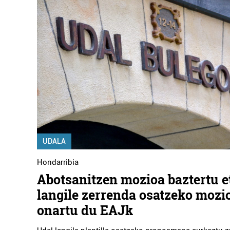
UDALA
Hondarribia
Abotsanitzen mozioa baztertu e
langile zerrenda osatzeko mozi
onartu du EAJk