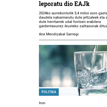
leporatu dio EAJk
2024ko aurrekontutik 5,4 milioi euro gast
daudela nabarmendu dute jeltzaleek eta a
dute herritarrek udal funtsen erabilera
gardentasunez ikusteko zailtasunak dituz
Ane Mendizabal Sarriegi
POLITIKA
Irun