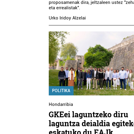
proposamenak dira, jeltzaleen ustez "zeh
eta errealistak".
Urko Iridoy Alzelai
Hornidurak
Aho
JAKI
BEERLAGUN - OARSOAK
AHOL
Oiartzun
Erren
POLITIKA
Hondarribia
GKEei laguntzeko diru
laguntza deialdia egite
eskatuko du EAJk