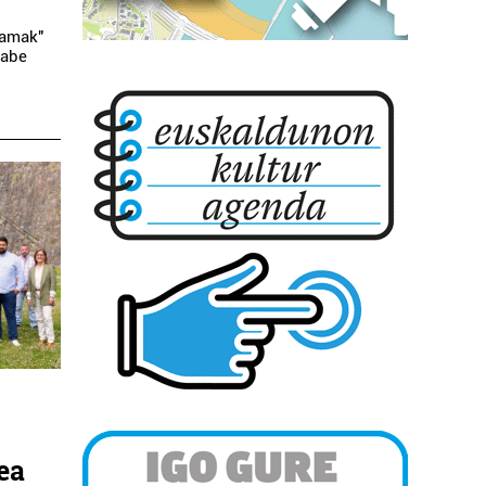
ramak"
gabe
ea