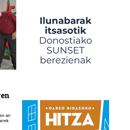
ren
en ari
arrek