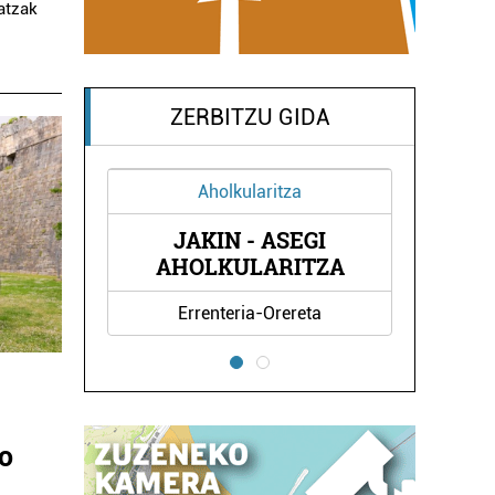
atzak
ZERBITZU GIDA
lkularitza
Hornidurak
N - ASEGI
BEERLAGUN - OARSOAK
KULARITZA
teria-Orereta
Oiartzun
ko