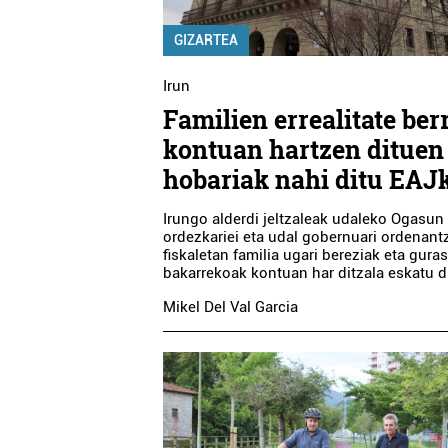
GIZARTEA
Irun
Familien errealitate ber
kontuan hartzen dituen
hobariak nahi ditu EAJ
Irungo alderdi jeltzaleak udaleko Ogasun
ordezkariei eta udal gobernuari ordenant
fiskaletan familia ugari bereziak eta gura
bakarrekoak kontuan har ditzala eskatu d
Mikel Del Val Garcia