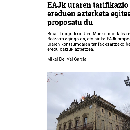
EAJk uraren tarifikazio
ereduen azterketa egite
proposatu du
Bihar Txingudiko Uren Mankomunitatear
Batzarra egingo da, eta hiriko EAJk prop
uraren kontsumoaren tarifak ezartzeko b
eredu batzuk aztertzea.
Mikel Del Val Garcia