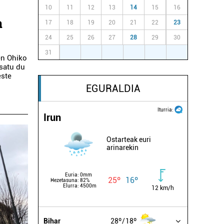
10
11
12
13
14
15
16
a
17
18
19
20
21
22
23
24
25
26
27
28
29
30
31
1
2
3
4
5
6
en Ohiko
osatu du
este
EGURALDIA
Iturria:
Irun
Ostarteak euri
arinarekin
Euria:
0mm
25º
16º
Hezetasuna:
82%
Elurra:
4500m
12 km/h
Bihar
28º
18º