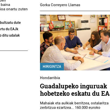
zuen
 baina
Gorka Correyero Llamas
ioa onartu zuten
 bultzatu dute
rtu du EAJk
o ditu udalak
HIRIGINTZA
Hondarribia
Guadalupeko inguruak
hobetzeko eskatu du E
Mahaiak eta aulkiak berritzea, ostalaritza
zerbitzua ezartzea... 160.000 euroko