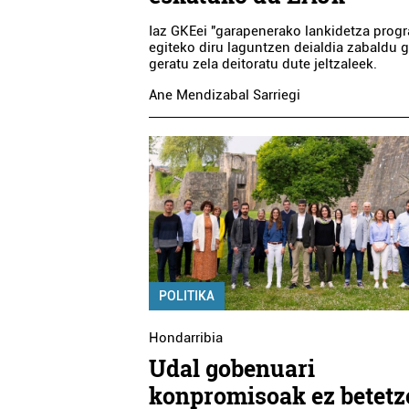
Iaz GKEei "garapenerako lankidetza prog
egiteko diru laguntzen deialdia zabaldu 
geratu zela deitoratu dute jeltzaleek.
Ane Mendizabal Sarriegi
POLITIKA
Hondarribia
Udal gobenuari
konpromisoak ez betetz