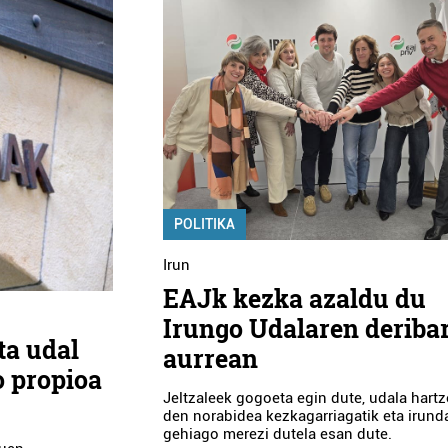
POLITIKA
Irun
EAJk kezka azaldu du
Irungo Udalaren deriba
ta udal
aurrean
o propioa
Jeltzaleek gogoeta egin dute, udala hartz
den norabidea kezkagarriagatik eta irund
gehiago merezi dutela esan dute.