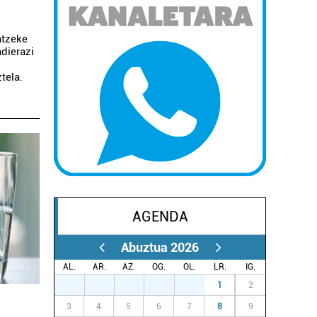
atzeke
dierazi
tela.
AGENDA
Abuztua 2026
AL.
AR.
AZ.
OG.
OL.
LR.
IG.
27
28
29
30
31
1
2
3
4
5
6
7
8
9