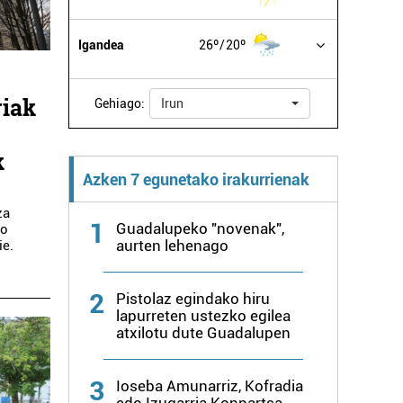
Igandea
26º
20º
riak
Gehiago:
Irun
k
Azken 7 egunetako irakurrienak
za
1
Guadalupeko "novenak",
so
aurten lehenago
ie.
2
Pistolaz egindako hiru
lapurreten ustezko egilea
atxilotu dute Guadalupen
3
Ioseba Amunarriz, Kofradia