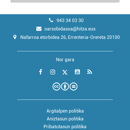
943 34 03 30
oarsobidasoa@hitza.eus
Nafarroa etorbidea 26, Errenteria-Orereta 20100
Nor gara
Argitalpen politika
Aniztasun politika
Pribatutasun politika