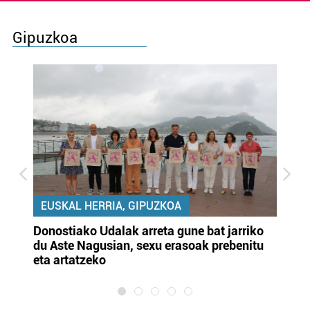
Gipuzkoa
EUSKAL HERRIA, GIPUZKOA
Donostiako Udalak arreta gune bat jarriko
Ur
du Aste Nagusian, sexu erasoak prebenitu
es
eta artatzeko
lu