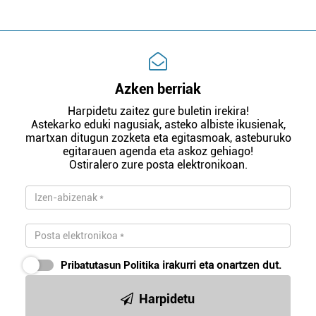
Azken berriak
Harpidetu zaitez gure buletin irekira!
Astekarko eduki nagusiak, asteko albiste ikusienak,
martxan ditugun zozketa eta egitasmoak, asteburuko
egitarauen agenda eta askoz gehiago!
Ostiralero zure posta elektronikoan.
Pribatutasun Politika
irakurri eta onartzen dut.
Harpidetu