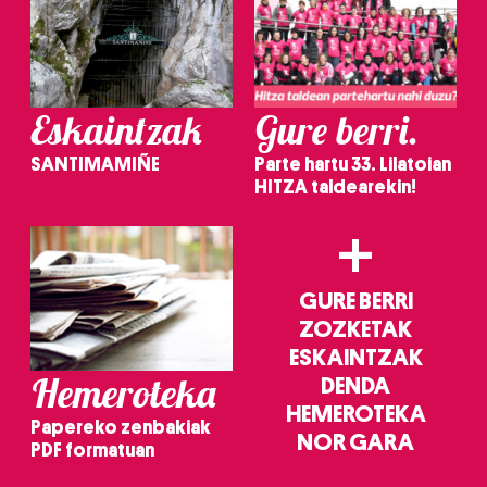
Eskaintzak
Gure berri.
SANTIMAMIÑE
Parte hartu 33. Lilatoian
HITZA taldearekin!
+
GURE BERRI
ZOZKETAK
ESKAINTZAK
Hemeroteka
DENDA
HEMEROTEKA
Papereko zenbakiak
NOR GARA
PDF formatuan