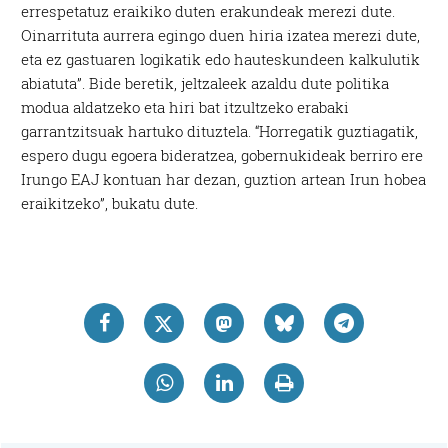
errespetatuz eraikiko duten erakundeak merezi dute.
Oinarrituta aurrera egingo duen hiria izatea merezi dute,
eta ez gastuaren logikatik edo hauteskundeen kalkulutik
abiatuta”. Bide beretik, jeltzaleek azaldu dute politika
modua aldatzeko eta hiri bat itzultzeko erabaki
garrantzitsuak hartuko dituztela. “Horregatik guztiagatik,
espero dugu egoera bideratzea, gobernukideak berriro ere
Irungo EAJ kontuan har dezan, guztion artean Irun hobea
eraikitzeko”, bukatu dute.