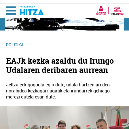
Sartu
POLITIKA
EAJk kezka azaldu du Irungo
Udalaren deribaren aurrean
Jeltzaleek gogoeta egin dute, udala hartzen ari den
norabidea kezkagarriagatik eta irundarrek gehiago
merezi dutela esan dute.