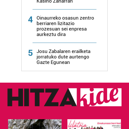
Kasino Zaharran
4
Oinaurreko osasun zentro
berriaren lizitazio
prozesuan sei enpresa
aurkeztu dira
5
Josu Zabalaren erailketa
jorratuko dute aurtengo
Gazte Egunean