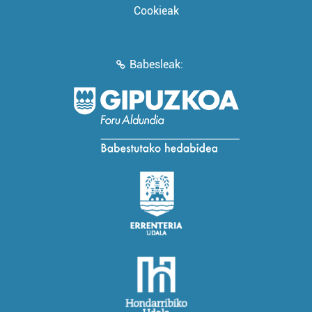
Cookieak
Babesleak: