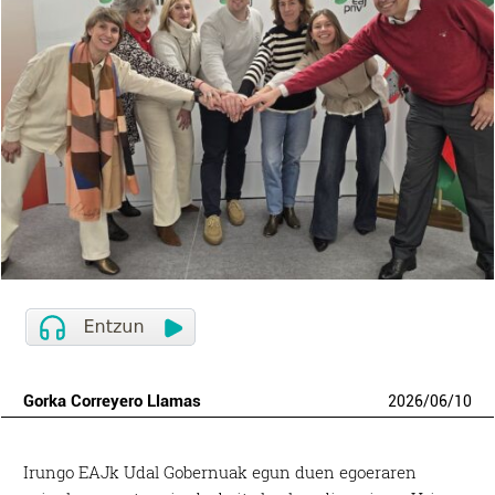
Gorka Correyero Llamas
2026
/
06
/
10
Irungo EAJk Udal Gobernuak egun duen egoeraren