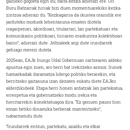
gaineko gogoeta egin du, baita kezka adierazi ere. Uri
Buru Batzarrak hiriak bizi duen momentuarekiko kezka
zintzoa adierazi du. “Kezkagarria da ikustea oraindik ere
jarduteko moduek lehentasuna ematen diotela
iragarpenari, akordioari, titularrari, lan partekatuari eta
komunikazio politikoari, hiriaren eraikuntza kolektiboari
baino”, adierazi dute. Jeltzaleek argi dute irundarrek
gehiago merezi dutela.
2025ean, EAJk Irungo Udal Gobernuan sartzearen aldeko
apustua egin zuen, aro berri bat irekitzeko asmoz. Irunek
hamarkadak daramatza lidergo politiko berarekin, eta
berritzeko gaitasuna izan dezaten eskatu diete EAJko
alderdikideek. Etapa berri honen ardatzak lan partekatua,
errespetua eta gobernatzeko modu irekia eta
herritarrekin konektatuagoa dira. “Ez genuen pauso hori
eman betiko dinamika berberak mantentzeko”,
nabarmendu dute.
“Irundarrek entzun, partekatu, azaldu eta elkar