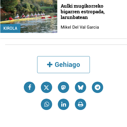
Aulki mugikorreko
bigarren estropada,
larunbatean
Mikel Del Val Garcia
KIROLA
Gehiago