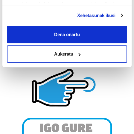
deuseztatzen ahal duzu edozein momentutan, Cookie
deklaraziotik edo Privacy triggerean klikatuz.
Xehetasunak ikusi
If you allow, we would also like to:
Collect information about your geographical
Dena onartu
location which can be accurate to within several
meters
Aukeratu
Identify your device by actively scanning it for
specific characteristics (fingerprinting)
Find out more about how your personal data is processed
and set your preferences in the
details section
.
Guk eta gure bazkideek zure datu pertsonalak
prozesatzen ditugu, zure IP zenbakia, besteak beste,
teknologia erabiliz, cookieak adibidez, iragarki eta eduki
pertsonalizatuak eskaintzeko, iragarkiak eta edukia
neurtzeko, jendeari buruzko informazioa biltzeko eta
produktuak garatzeko. Zure datuak nork eta zertarako