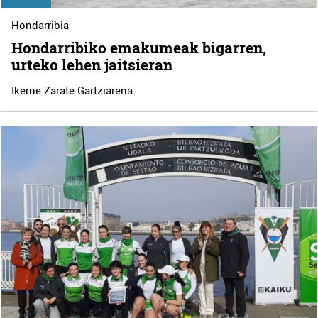
Hondarribia
Hondarribiko emakumeak bigarren,
urteko lehen jaitsieran
Ikerne Zarate Gartziarena