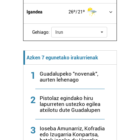
Igandea
26º
21º
Gehiago:
Irun
Azken 7 egunetako irakurrienak
1
Guadalupeko "novenak",
aurten lehenago
2
Pistolaz egindako hiru
lapurreten ustezko egilea
atxilotu dute Guadalupen
3
Ioseba Amunarriz, Kofradia
edo Izugarria Konpartsa,