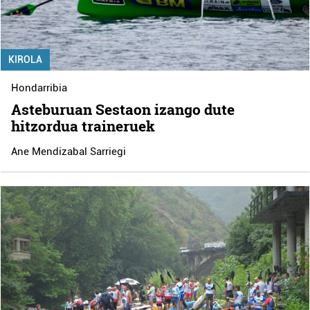
KIROLA
Hondarribia
Asteburuan Sestaon izango dute
hitzordua traineruek
Ane Mendizabal Sarriegi