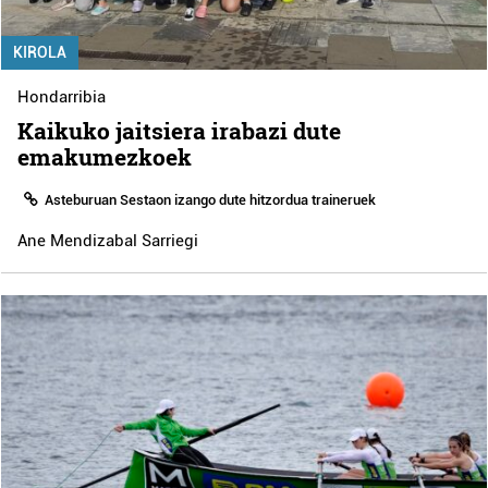
KIROLA
Hondarribia
Kaikuko jaitsiera irabazi dute
emakumezkoek
Asteburuan Sestaon izango dute hitzordua traineruek
Ane Mendizabal Sarriegi