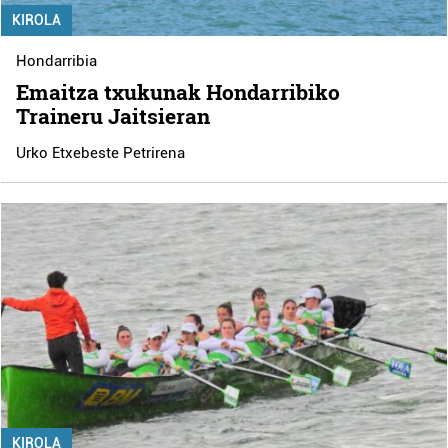
KIROLA
Hondarribia
Emaitza txukunak Hondarribiko
Traineru Jaitsieran
Urko Etxebeste Petrirena
KIROLA