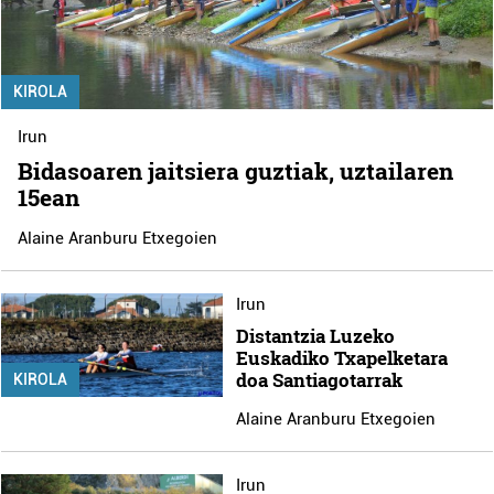
KIROLA
Irun
Bidasoaren jaitsiera guztiak, uztailaren
15ean
Alaine Aranburu Etxegoien
Irun
Distantzia Luzeko
Euskadiko Txapelketara
doa Santiagotarrak
KIROLA
Alaine Aranburu Etxegoien
Irun