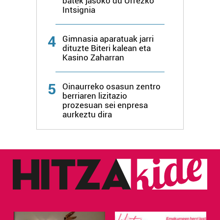
batek jasoko du Urrezko
Intsignia
4
Gimnasia aparatuak jarri
dituzte Biteri kalean eta
Kasino Zaharran
5
Oinaurreko osasun zentro
berriaren lizitazio
prozesuan sei enpresa
aurkeztu dira