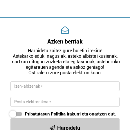
Azken berriak
Harpidetu zaitez gure buletin irekira!
Astekarko eduki nagusiak, asteko albiste ikusienak,
martxan ditugun zozketa eta egitasmoak, asteburuko
egitarauen agenda eta askoz gehiago!
Ostiralero zure posta elektronikoan.
Pribatutasun Politika
irakurri eta onartzen dut.
Harpidetu