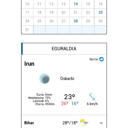
10
11
12
13
14
15
16
17
18
19
20
21
22
23
24
25
26
27
28
29
30
31
1
2
3
4
5
6
EGURALDIA
Iturria:
Irun
Oskarbi
23º
Euria:
0mm
Hezetasuna:
79%
Lainoak:
6%
26º
16º
6 km/h
Elurra:
4500m
Bihar
28º
18º