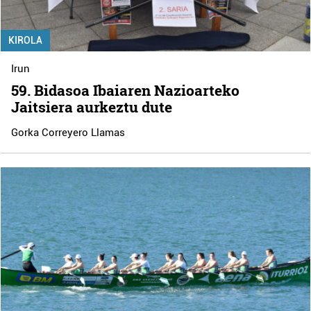
KIROLA
Irun
59. Bidasoa Ibaiaren Nazioarteko
Jaitsiera aurkeztu dute
Gorka Correyero Llamas