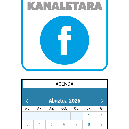
erabiltzen dituen hauta dezakezu.
Bazkide batzuek ez dizute baimenik eskatzen, eta beren
interes komertzial legitimoetan babesten dira. Ikusi gure
bazkideen zerrenda, beren ustez zein helburutarako
duten interes legitimoa eta horren aurka nola egin
dezakezun ikusteko.
Lortu zure datu pertsonalak prozesatzeko moduari
buruzko informazio gehiago eta ezarri zure lehentasunak
datuen atalean. Edozein unetan alda edo ken dezakezu
zure baimena Cookieen adierazpenean.
AGENDA
Webgune honek cookie propioak eta hirugarrenen cookie-
fitxategiak erabiltzen ditu. Zure esperientzia eta
Abuztua 2026
zerbitzuak hobetzeko asmoz, cookie teknologiaz
AL.
AR.
AZ.
OG.
OL.
LR.
IG.
baliatzen gara. Ohar hau onartuz gero, teknologia hori
27
28
29
30
31
1
2
erabiltzeko baimen esplizitua ematen diguzu.
Gehiago
3
4
5
6
7
8
9
irakurri