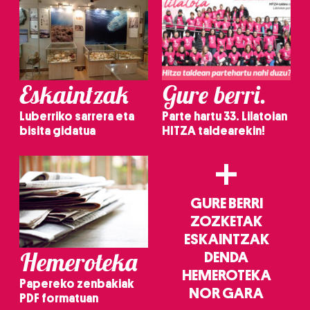
Eskaintzak
Gure berri.
Luberriko sarrera eta
Parte hartu 33. Lilatoian
bisita gidatua
HITZA taldearekin!
+
GURE BERRI
ZOZKETAK
ESKAINTZAK
Hemeroteka
DENDA
HEMEROTEKA
Papereko zenbakiak
NOR GARA
PDF formatuan