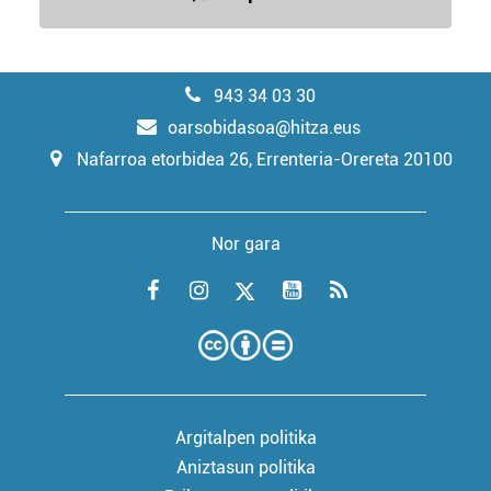
943 34 03 30
oarsobidasoa@hitza.eus
Nafarroa etorbidea 26, Errenteria-Orereta 20100
Nor gara
Argitalpen politika
Aniztasun politika