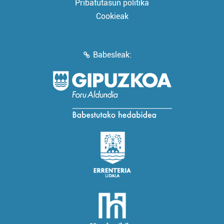
Pribatutasun politika
Cookieak
Babesleak: