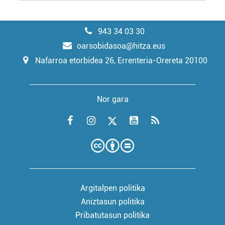
943 34 03 30
oarsobidasoa@hitza.eus
Nafarroa etorbidea 26, Errenteria-Orereta 20100
Nor gara
Argitalpen politika
Aniztasun politika
Pribatutasun politika