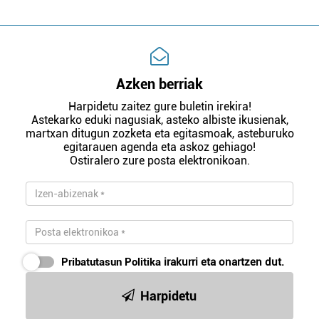
Azken berriak
Harpidetu zaitez gure buletin irekira!
Astekarko eduki nagusiak, asteko albiste ikusienak,
martxan ditugun zozketa eta egitasmoak, asteburuko
egitarauen agenda eta askoz gehiago!
Ostiralero zure posta elektronikoan.
Pribatutasun Politika
irakurri eta onartzen dut.
Harpidetu