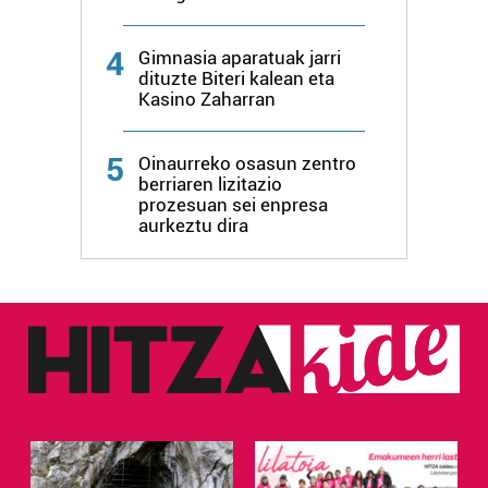
4
Gimnasia aparatuak jarri
dituzte Biteri kalean eta
Kasino Zaharran
5
Oinaurreko osasun zentro
berriaren lizitazio
prozesuan sei enpresa
aurkeztu dira