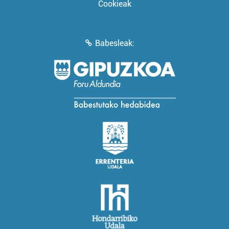
Cookieak
Babesleak: