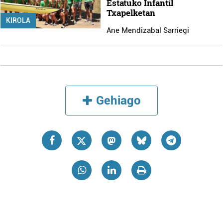
Estatuko Infantil
Txapelketan
KIROLA
Ane Mendizabal Sarriegi
Gehiago