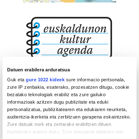
Datuen erabilera arduratsua
Guk eta
gure 1022 kideek
sure informacio pertsonala,
zure IP zenbakia, esaterako, prozesatzen ditugu, cookie
bezalako teknologiak erabiliz eta zure gailuko
informazioak azitzen dugu publizitate eta eduki
pertsonalizatua, publizitatearen eta edukiaren neurketa,
audientzia-ikerketa eta zerbitzuen garapena eskaintzeko.
Zure datuak nork eta zertarako erabiltzen dituen
hautatzeko aukera duzu. Zure onespena aldatzen edo
deuseztatzen ahal duzu edozein momentutan, Cookie