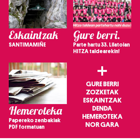
Eskaintzak
Gure berri.
SANTIMAMIÑE
Parte hartu 33. Lilatoian
HITZA taldearekin!
+
GURE BERRI
ZOZKETAK
ESKAINTZAK
Hemeroteka
DENDA
HEMEROTEKA
Papereko zenbakiak
NOR GARA
PDF formatuan