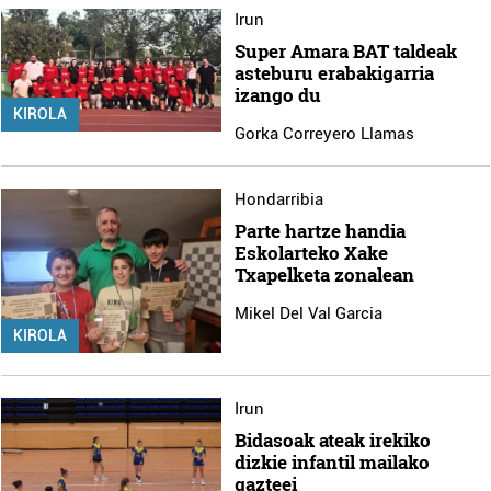
Irun
Super Amara BAT taldeak
asteburu erabakigarria
izango du
KIROLA
Gorka Correyero Llamas
Hondarribia
Parte hartze handia
Eskolarteko Xake
Txapelketa zonalean
Mikel Del Val Garcia
KIROLA
Irun
Bidasoak ateak irekiko
dizkie infantil mailako
gazteei