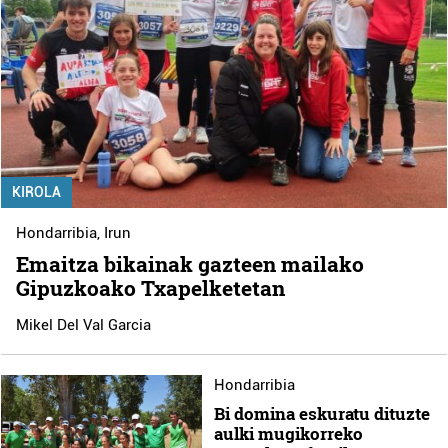
KIROLA
Hondarribia
,
Irun
Emaitza bikainak gazteen mailako
Gipuzkoako Txapelketetan
Mikel Del Val Garcia
Hondarribia
Bi domina eskuratu dituzte
aulki mugikorreko