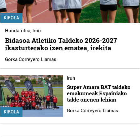
KIROLA
Hondarribia
,
Irun
Bidasoa Atletiko Taldeko 2026-2027
ikasturterako izen ematea, irekita
Gorka Correyero Llamas
Irun
Super Amara BAT taldeko
emakumeak Espainiako
talde onenen lehian
Gorka Correyero Llamas
KIROLA