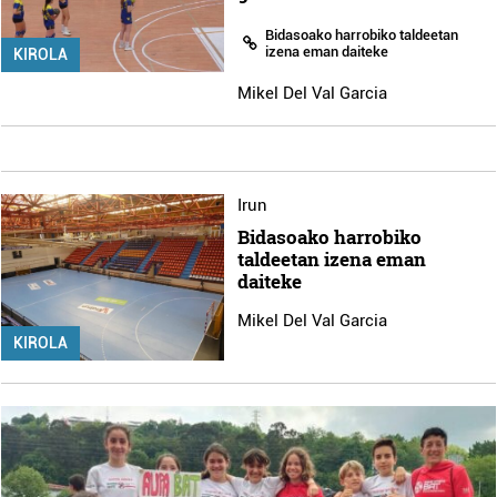
Bidasoako harrobiko taldeetan
izena eman daiteke
KIROLA
Mikel Del Val Garcia
Irun
Bidasoako harrobiko
taldeetan izena eman
daiteke
Mikel Del Val Garcia
KIROLA