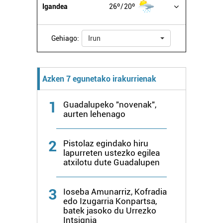
Igandea
26º
20º
Gehiago:
Irun
Azken 7 egunetako irakurrienak
1
Guadalupeko "novenak",
aurten lehenago
2
Pistolaz egindako hiru
lapurreten ustezko egilea
atxilotu dute Guadalupen
3
Ioseba Amunarriz, Kofradia
edo Izugarria Konpartsa,
batek jasoko du Urrezko
Intsignia