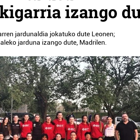
kigarria izango d
ren jardunaldia jokatuko dute Leonen;
aleko jarduna izango dute, Madrilen.