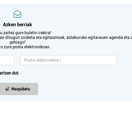
Azken berriak
 zaitez gure buletin irekira!
txan ditugun zozketa eta egitasmoak, asteburuko egitarauen agenda eta 
gehiago!
ro zure posta elektronikoan.
artzen dut.
Harpidetu