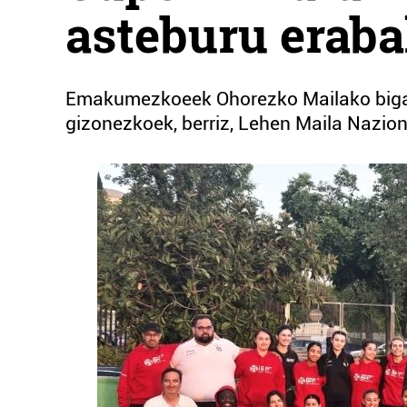
asteburu eraba
Emakumezkoeek Ohorezko Mailako bigar
gizonezkoek, berriz, Lehen Maila Nazion