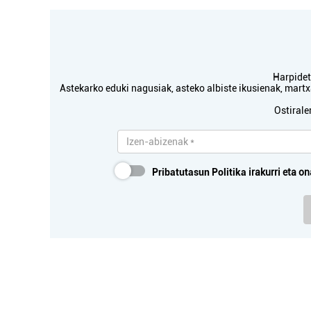
Harpidetu
Astekarko eduki nagusiak, asteko albiste ikusienak, mar
Ostirale
Pribatutasun Politika
irakurri eta on