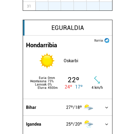
31
1
2
3
4
5
6
EGURALDIA
Iturria:
Hondarribia
Oskarbi
22º
Euria:
0mm
Hezetasuna:
73%
Lainoak:
0%
24º
17º
4 km/h
Elurra:
4500m
Bihar
27º
18º
Igandea
25º
20º