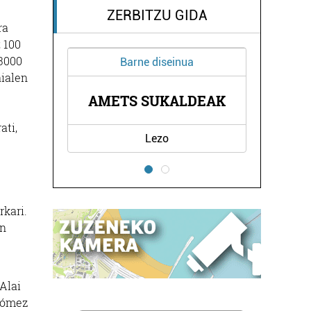
ZERBITZU GIDA
ra
 100
 3000
Barne diseinua
aialen
AMETS SUKALDEAK
ati,
Lezo
rkari.
en
 Alai
Gómez