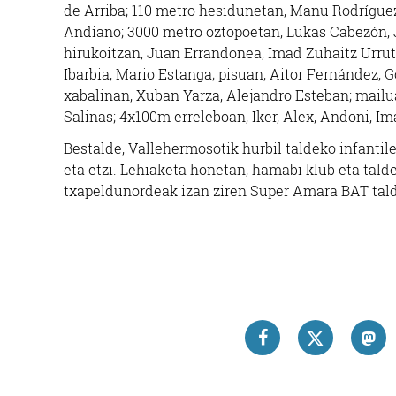
de Arriba; 110 metro hesidunetan, Manu Rodríguez
Andiano; 3000 metro oztopoetan, Lukas Cabezón, J
hirukoitzan, Juan Errandonea, Imad Zuhaitz Urruti
Ibarbia, Mario Estanga; pisuan, Aitor Fernández,
xabalinan, Xuban Yarza, Alejandro Esteban; mailu
Salinas; 4x100m erreleboan, Iker, Alex, Andoni, Im
Bestalde, Vallehermosotik hurbil taldeko infantil
eta etzi. Lehiaketa honetan, hamabi klub eta tald
txapeldunordeak izan ziren Super Amara BAT tal