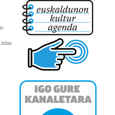
lo
 bihar