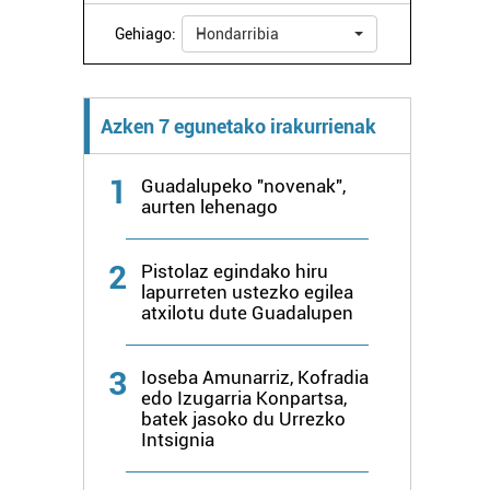
Gehiago:
Hondarribia
Azken 7 egunetako irakurrienak
1
Guadalupeko "novenak",
aurten lehenago
2
Pistolaz egindako hiru
lapurreten ustezko egilea
atxilotu dute Guadalupen
3
Ioseba Amunarriz, Kofradia
edo Izugarria Konpartsa,
batek jasoko du Urrezko
Intsignia