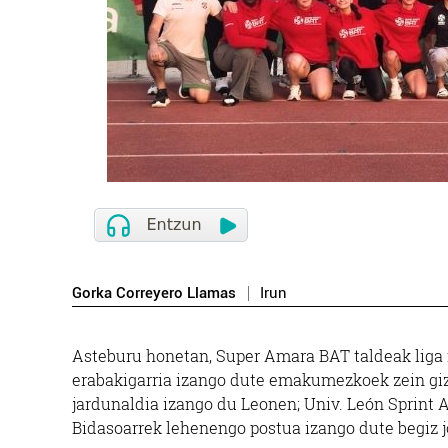
Gorka Correyero Llamas
Irun
Asteburu honetan, Super Amara BAT taldeak liga 
erabakigarria izango dute emakumezkoek zein g
jardunaldia izango du Leonen; Univ. León Sprint A
Bidasoarrek lehenengo postua izango dute begiz jo