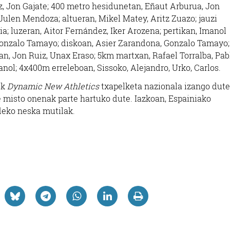
, Jon Gajate; 400 metro hesidunetan, Eñaut Arburua, Jon
ulen Mendoza; altueran, Mikel Matey, Aritz Zuazo; jauzi
a; luzeran, Aitor Fernández, Iker Arozena; pertikan, Imanol
 Gonzalo Tamayo; diskoan, Asier Zarandona, Gonzalo Tamayo;
an, Jon Ruiz, Unax Eraso; 5km martxan, Rafael Torralba, Pab
anol; 4x400m erreleboan, Sissoko, Alejandro, Urko, Carlos.
ek
Dynamic New Athletics
txapelketa nazionala izango dute,
e misto onenak parte hartuko dute. Iazkoan, Espainiako
deko neska mutilak.