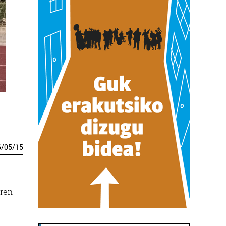
6
/
05
/
15
rren