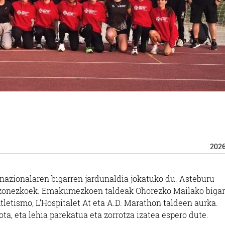
202
nazionalaren bigarren jardunaldia jokatuko du. Asteburu
izonezkoek. Emakumezkoen taldeak Ohorezko Mailako biga
tletismo, L’Hospitalet At eta A.D. Marathon taldeen aurka.
ta, eta lehia parekatua eta zorrotza izatea espero dute.