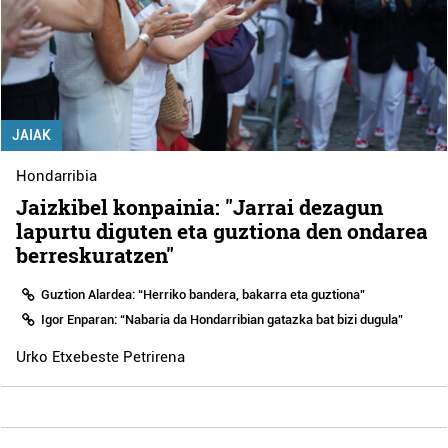
JAIAK
Hondarribia
Jaizkibel konpainia: "Jarrai dezagun
lapurtu diguten eta guztiona den ondarea
berreskuratzen"
Guztion Alardea: “Herriko bandera, bakarra eta guztiona”
Igor Enparan: “Nabaria da Hondarribian gatazka bat bizi dugula”
Urko Etxebeste Petrirena