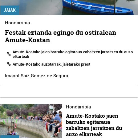
JAIAK
Hondarribia
Festak eztanda egingo du ostiralean
Amute-Kostan
Amute-Kostako jaien barruko egitaraua zabaltzen jarraitzen du auzo
elkarteak
Amute-Kostako auzotarrak, jaietarako prest
Imanol Saiz Gomez de Segura
Hondarribia
Amute-Kostako jaien
barruko egitaraua
zabaltzen jarraitzen du
auzo elkarteak