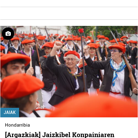
JAIAK
Hondarribia
[Argazkiak] Jaizkibel Konpainiaren