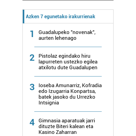
Azken 7 egunetako irakurrienak
1
Guadalupeko "novenak",
aurten lehenago
2
Pistolaz egindako hiru
lapurreten ustezko egilea
atxilotu dute Guadalupen
3
Ioseba Amunarriz, Kofradia
edo Izugarria Konpartsa,
batek jasoko du Urrezko
Intsignia
4
Gimnasia aparatuak jarri
dituzte Biteri kalean eta
Kasino Zaharran