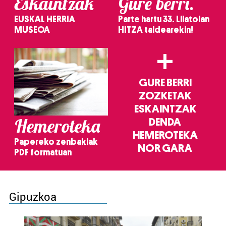
Eskaintzak
Gure berri.
EUSKAL HERRIA
Parte hartu 33. Lilatoian
MUSEOA
HITZA taldearekin!
+
GURE BERRI
ZOZKETAK
ESKAINTZAK
Hemeroteka
DENDA
HEMEROTEKA
Papereko zenbakiak
NOR GARA
PDF formatuan
Gipuzkoa