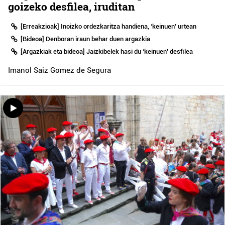
goizeko desfilea, iruditan
[Erreakzioak] Inoizko ordezkaritza handiena, ‘keinuen’ urtean
[Bideoa] Denboran iraun behar duen argazkia
[Argazkiak eta bideoa] Jaizkibelek hasi du ‘keinuen’ desfilea
Imanol Saiz Gomez de Segura