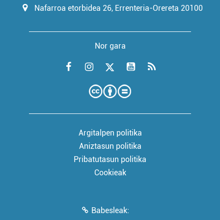
Nafarroa etorbidea 26, Errenteria-Orereta 20100
Nor gara
Argitalpen politika
Aniztasun politika
Pribatutasun politika
Cookieak
Babesleak: