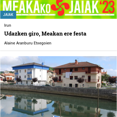
JAIAK
Irun
Udazken giro, Meakan ere festa
Alaine Aranburu Etxegoien