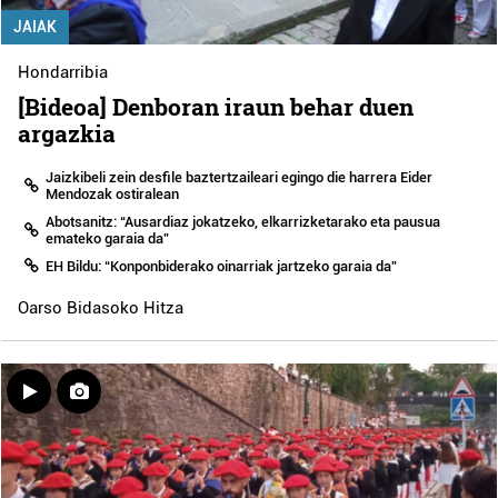
JAIAK
Hondarribia
[Bideoa] Denboran iraun behar duen
argazkia
Jaizkibeli zein desfile baztertzaileari egingo die harrera Eider
Mendozak ostiralean
Abotsanitz: “Ausardiaz jokatzeko, elkarrizketarako eta pausua
emateko garaia da”
EH Bildu: “Konponbiderako oinarriak jartzeko garaia da”
Oarso Bidasoko Hitza