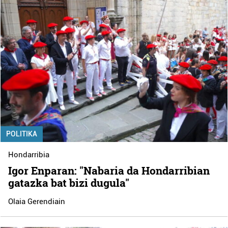
POLITIKA
Hondarribia
Igor Enparan: "Nabaria da Hondarribian
gatazka bat bizi dugula"
Olaia Gerendiain