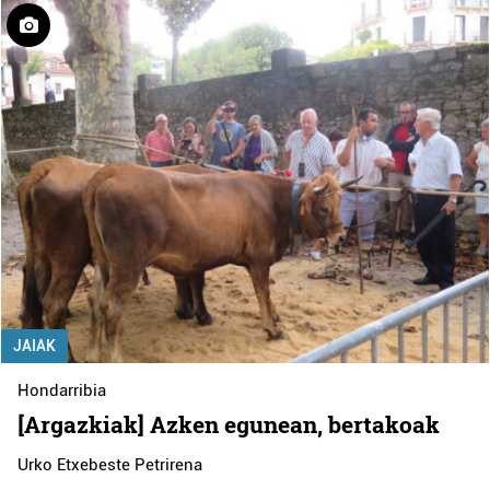
JAIAK
Hondarribia
[Argazkiak] Azken egunean, bertakoak
Urko Etxebeste Petrirena