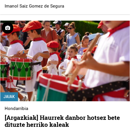
Imanol Saiz Gomez de Segura
JAIAK
Hondarribia
[Argazkiak] Haurrek danbor hotsez bete
dituzte herriko kaleak