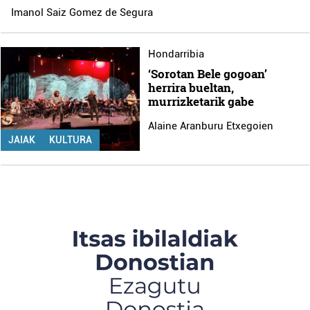
Imanol Saiz Gomez de Segura
Hondarribia
‘Sorotan Bele gogoan’
herrira bueltan,
murrizketarik gabe
Alaine Aranburu Etxegoien
JAIAK
KULTURA