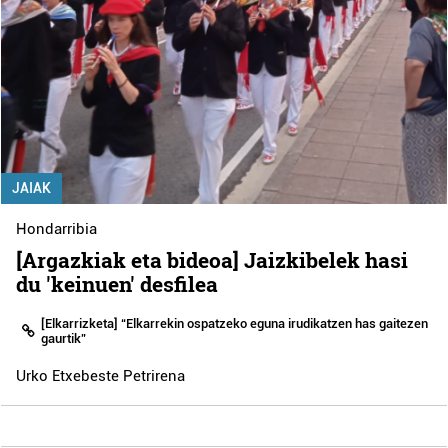
JAIAK
Hondarribia
[Argazkiak eta bideoa] Jaizkibelek hasi
du 'keinuen' desfilea
[Elkarrizketa] “Elkarrekin ospatzeko eguna irudikatzen has gaitezen
gaurtik”
Urko Etxebeste Petrirena