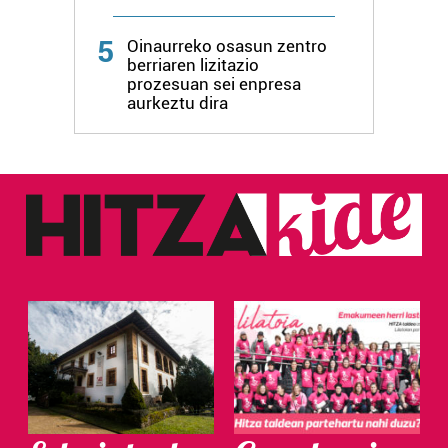
5
Oinaurreko osasun zentro
berriaren lizitazio
prozesuan sei enpresa
aurkeztu dira