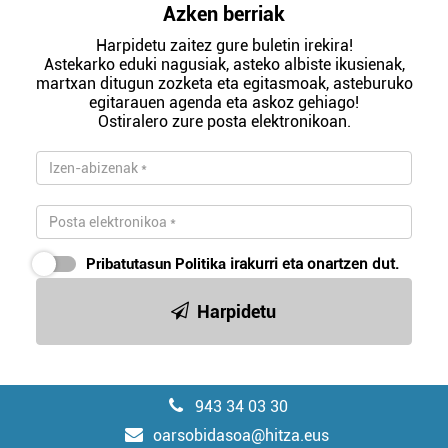
Azken berriak
Harpidetu zaitez gure buletin irekira!
Astekarko eduki nagusiak, asteko albiste ikusienak,
martxan ditugun zozketa eta egitasmoak, asteburuko
egitarauen agenda eta askoz gehiago!
Ostiralero zure posta elektronikoan.
Pribatutasun Politika
irakurri eta onartzen dut.
Harpidetu
943 34 03 30
oarsobidasoa@hitza.eus