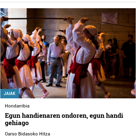
JAIAK
Hondarribia
Egun handienaren ondoren, egun handi
gehiago
Oarso Bidasoko Hitza