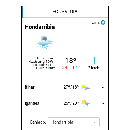
EGURALDIA
Iturria:
Hondarribia
18º
Euria:
0mm
Hezetasuna:
100%
Lainoak:
69%
24º
17º
7 km/h
Elurra:
4500m
Bihar
27º
18º
Igandea
25º
20º
Gehiago:
Hondarribia