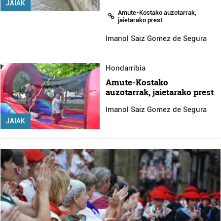
JAIAK
Amute-Kostako auzotarrak,
jaietarako prest
Imanol Saiz Gomez de Segura
Hondarribia
Amute-Kostako
auzotarrak, jaietarako prest
Imanol Saiz Gomez de Segura
JAIAK