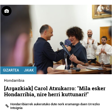
GIZARTEA
JAIAK
Hondarribia
[Argazkiak] Carol Atxukarro: "Mila esker
Hondarribia, nire herri kuttunari!"
Hondarribiarrek aukeratuko dute nork eramango duen Urrezko
Intsignia