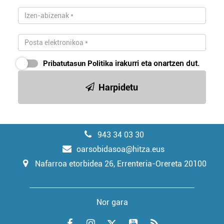
Pribatutasun Politika
irakurri eta onartzen dut.
Harpidetu
943 34 03 30
oarsobidasoa@hitza.eus
Nafarroa etorbidea 26, Errenteria-Orereta 20100
Nor gara