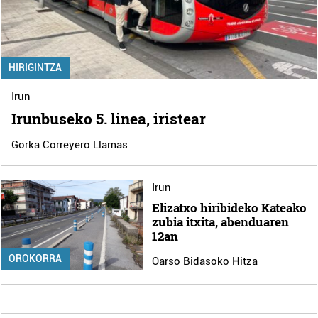
HIRIGINTZA
Irun
Irunbuseko 5. linea, iristear
Gorka Correyero Llamas
Irun
Elizatxo hiribideko Kateako
zubia itxita, abenduaren
12an
OROKORRA
Oarso Bidasoko Hitza