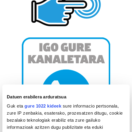
Datuen erabilera arduratsua
Guk eta
gure 1022 kideek
sure informacio pertsonala,
zure IP zenbakia, esaterako, prozesatzen ditugu, cookie
bezalako teknologiak erabiliz eta zure gailuko
informazioak azitzen dugu publizitate eta eduki