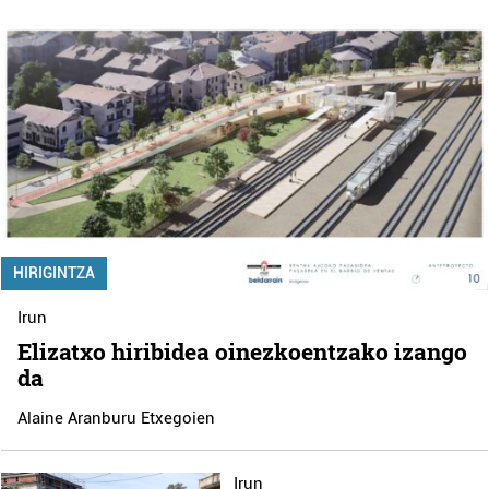
HIRIGINTZA
Irun
Elizatxo hiribidea oinezkoentzako izango
da
Alaine Aranburu Etxegoien
Irun