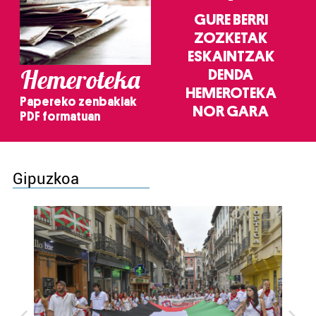
GURE BERRI
ZOZKETAK
ESKAINTZAK
Hemeroteka
DENDA
HEMEROTEKA
Papereko zenbakiak
NOR GARA
PDF formatuan
Gipuzkoa