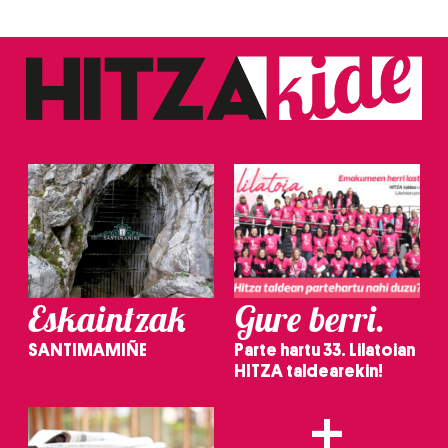
Eskaintzak
Gure berri.
SANTIMAMIÑE
Parte hartu 33. Lilatoian
HITZA taldearekin!
+