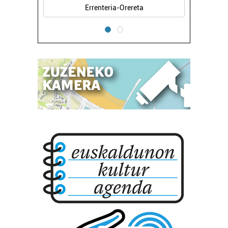
Errenteria-Orereta