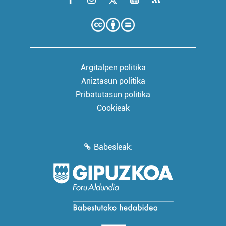
Argitalpen politika
Aniztasun politika
Pribatutasun politika
Cookieak
Babesleak: