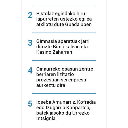
zerbitzuak hobetzeko asmoz, cookie teknologiaz
baliatzen gara. Ohar hau onartuz gero, teknologia hori
2
Pistolaz egindako hiru
erabiltzeko baimen esplizitua ematen diguzu.
Gehiago
lapurreten ustezko egilea
irakurri
atxilotu dute Guadalupen
3
Gimnasia aparatuak jarri
dituzte Biteri kalean eta
Kasino Zaharran
4
Oinaurreko osasun zentro
berriaren lizitazio
prozesuan sei enpresa
aurkeztu dira
5
Ioseba Amunarriz, Kofradia
edo Izugarria Konpartsa,
batek jasoko du Urrezko
Intsignia