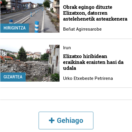
Obrak egingo dituzte
Elizatxon, datorren
astelehenetik asteazkenera
HIRIGINTZA
Beñat Agirresarobe
Irun
Elizatxo hiribidean
eraikinak eraisten hasi da
udala
GIZARTEA
Urko Etxebeste Petrirena
Gehiago